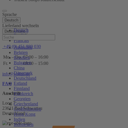
Sprache
Deutsch
Lieferland wechseln
Deutsch
Deutschland
English
Hilfe
Français
+49 (0) 451 989 030
Australien
Belgien
Mo. – Do.
07:00 – 16:00
Brasilien
Bulgarien
Fr.
08:00 – 15:00
China
Dänemark
info@voltus.de
Deutschland
Estland
FAQ
Finnland
Anschrift
Frankreich
Georgien
Loog 7
Griechenland
23611 Bad Schwartau
Großbritannien
Deutschland
Hong Kong
Indien
Indonesien