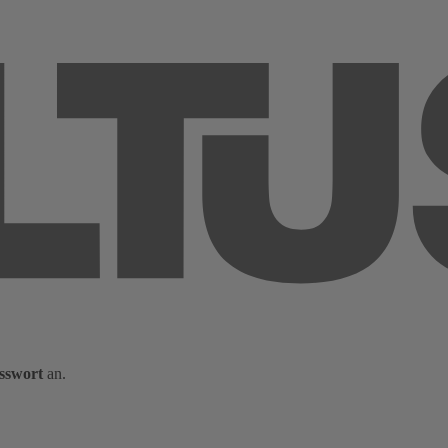
sswort
an.