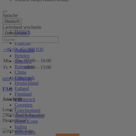
Sprache
Deutsch
Lieferland wechseln
Deutsch
Deutschland
English
Hilfe
Français
+49 (0) 451 989 030
Australien
Belgien
Mo. – Do.
07:00 – 16:00
Brasilien
Bulgarien
Fr.
08:00 – 15:00
China
Dänemark
info@voltus.de
Deutschland
Estland
FAQ
Finnland
Anschrift
Frankreich
Georgien
Loog 7
Griechenland
23611 Bad Schwartau
Großbritannien
Deutschland
Hong Kong
Indien
Indonesien