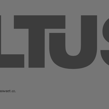
sswort
an.