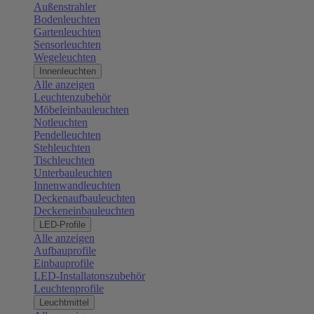
Außenstrahler
Bodenleuchten
Gartenleuchten
Sensorleuchten
Wegeleuchten
Innenleuchten
Alle anzeigen
Leuchtenzubehör
Möbeleinbauleuchten
Notleuchten
Pendelleuchten
Stehleuchten
Tischleuchten
Unterbauleuchten
Innenwandleuchten
Deckenaufbauleuchten
Deckeneinbauleuchten
LED-Profile
Alle anzeigen
Aufbauprofile
Einbauprofile
LED-Installatonszubehör
Leuchtenprofile
Leuchtmittel