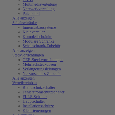
Multimediaverteilung
Netzwerkverteilung
Patchkabel
Alle anzeigen
Schaltschränke
Innenausbausysteme
Kleinverteiler
Komplettschränke
Modulare Schränke
Schaltschrank-Zubehör
Alle anzeigen
Steckvorrichtungen
CEE-Steckvorrichtungen
Mehrfachsteckdosen
Verlängerungsleitungen
Netzanschluss-Zubehör
Alle anzeigen
Verteilereinbau
Brandschutzschalter
Fehlerstromschutzschalter
FI-LS-Schalter
Hauptschalter
Installationsschütze
Kleinsteuerungen