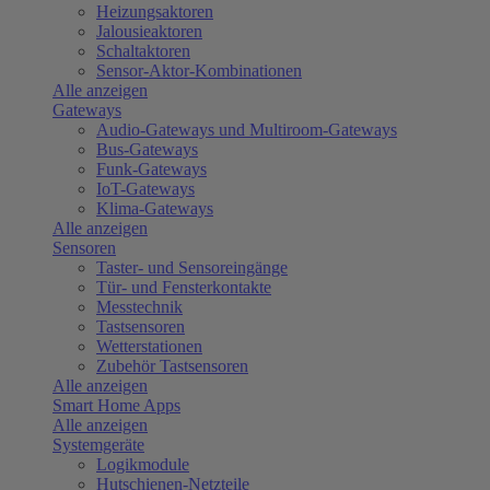
Heizungsaktoren
Jalousieaktoren
Schaltaktoren
Sensor-Aktor-Kombinationen
Alle anzeigen
Gateways
Audio-Gateways und Multiroom-Gateways
Bus-Gateways
Funk-Gateways
IoT-Gateways
Klima-Gateways
Alle anzeigen
Sensoren
Taster- und Sensoreingänge
Tür- und Fensterkontakte
Messtechnik
Tastsensoren
Wetterstationen
Zubehör Tastsensoren
Alle anzeigen
Smart Home Apps
Alle anzeigen
Systemgeräte
Logikmodule
Hutschienen-Netzteile