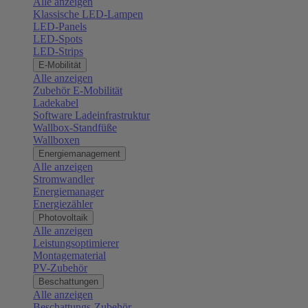
Alle anzeigen
Klassische LED-Lampen
LED-Panels
LED-Spots
LED-Strips
E-Mobilität
Alle anzeigen
Zubehör E-Mobilität
Ladekabel
Software Ladeinfrastruktur
Wallbox-Standfüße
Wallboxen
Energiemanagement
Alle anzeigen
Stromwandler
Energiemanager
Energiezähler
Photovoltaik
Alle anzeigen
Leistungsoptimierer
Montagematerial
PV-Zubehör
Beschattungen
Alle anzeigen
Beschattungs-Zubehör