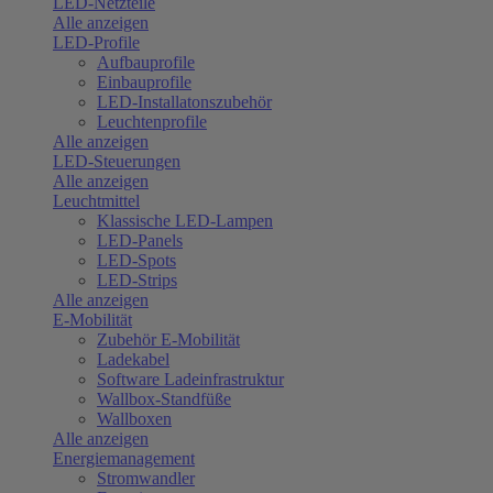
LED-Netzteile
Alle anzeigen
LED-Profile
Aufbauprofile
Einbauprofile
LED-Installatonszubehör
Leuchtenprofile
Alle anzeigen
LED-Steuerungen
Alle anzeigen
Leuchtmittel
Klassische LED-Lampen
LED-Panels
LED-Spots
LED-Strips
Alle anzeigen
E-Mobilität
Zubehör E-Mobilität
Ladekabel
Software Ladeinfrastruktur
Wallbox-Standfüße
Wallboxen
Alle anzeigen
Energiemanagement
Stromwandler