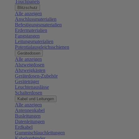
Touchpanels
Blitzschutz
Alle anzeigen
Anschlussmaterialien
Befestigungsmaterialien
Erdermaterialien
Fangstangen
Leitungsmaterialien
Potentialausgleichsschienen
Gerätedosen
Alle anzeigen
Abzweigdosen
Abzweigkästen
Gerätedosen-Zubehör
Geräteträger
Leuchtenauslässe
Schalterdosen
Kabel und Leitungen
Alle anzeigen
Antennenkabel
Busleitungen
Datenleitungen
Erdkabel
Gummischlauchleitungen
Kabelverbinder