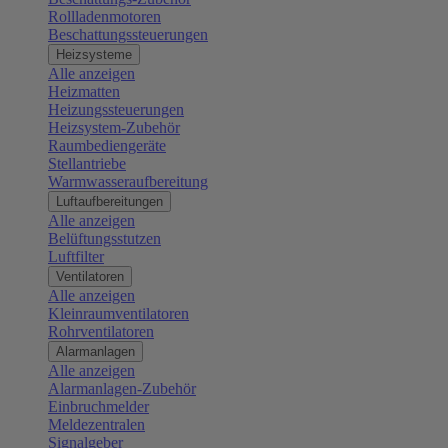
Rollladenmotoren
Beschattungssteuerungen
Heizsysteme
Alle anzeigen
Heizmatten
Heizungssteuerungen
Heizsystem-Zubehör
Raumbediengeräte
Stellantriebe
Warmwasseraufbereitung
Luftaufbereitungen
Alle anzeigen
Belüftungsstutzen
Luftfilter
Ventilatoren
Alle anzeigen
Kleinraumventilatoren
Rohrventilatoren
Alarmanlagen
Alle anzeigen
Alarmanlagen-Zubehör
Einbruchmelder
Meldezentralen
Signalgeber