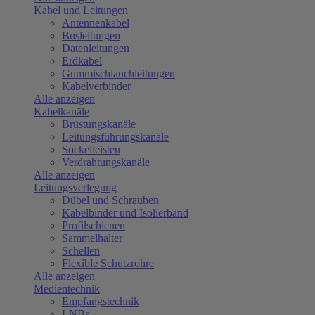
Kabel und Leitungen
Antennenkabel
Busleitungen
Datenleitungen
Erdkabel
Gummischlauchleitungen
Kabelverbinder
Alle anzeigen
Kabelkanäle
Brüstungskanäle
Leitungsführungskanäle
Sockelleisten
Verdrahtungskanäle
Alle anzeigen
Leitungsverlegung
Dübel und Schrauben
Kabelbinder und Isolierband
Profilschienen
Sammelhalter
Schellen
Flexible Schutzrohre
Alle anzeigen
Medientechnik
Empfangstechnik
LNBs