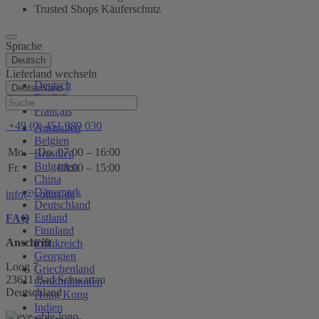
Trusted Shops Käuferschutz
Sprache
Deutsch
Lieferland wechseln
Deutsch
Deutschland
English
Hilfe
Français
+49 (0) 451 989 030
Australien
Belgien
Mo. – Do.
07:00 – 16:00
Brasilien
Bulgarien
Fr.
08:00 – 15:00
China
Dänemark
info@voltus.de
Deutschland
Estland
FAQ
Finnland
Anschrift
Frankreich
Georgien
Loog 7
Griechenland
23611 Bad Schwartau
Großbritannien
Deutschland
Hong Kong
Indien