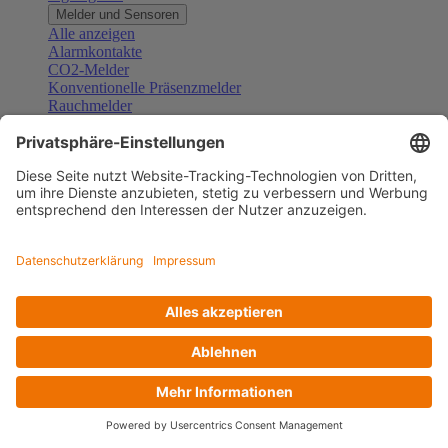
Melder und Sensoren
Alle anzeigen
Alarmkontakte
CO2-Melder
Konventionelle Präsenzmelder
Rauchmelder
Konventionelle Bewegungsmelder
Gefahrenmelder
Zubehör Melder und Sensoren
Türsprechanlagen
Alle anzeigen
Außenstationen
Innenstationen
Klingeltaster und Gongs
Sprechanlagen-Sets
Sprechanlagen-Systemmodule
Zubehör Türkommunikation
Videoüberwachung
Alle anzeigen
Überwachungskameras
Zubehör Videoüberwachung
Zutrittskontrolle
Alle anzeigen
Codetastaturen