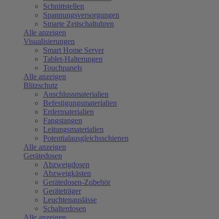
Schnittstellen
Spannungsversorgungen
Smarte Zeitschaltuhren
Alle anzeigen
Visualisierungen
Smart Home Server
Tablet-Halterungen
Touchpanels
Alle anzeigen
Blitzschutz
Anschlussmaterialien
Befestigungsmaterialien
Erdermaterialien
Fangstangen
Leitungsmaterialien
Potentialausgleichsschienen
Alle anzeigen
Gerätedosen
Abzweigdosen
Abzweigkästen
Gerätedosen-Zubehör
Geräteträger
Leuchtenauslässe
Schalterdosen
Alle anzeigen