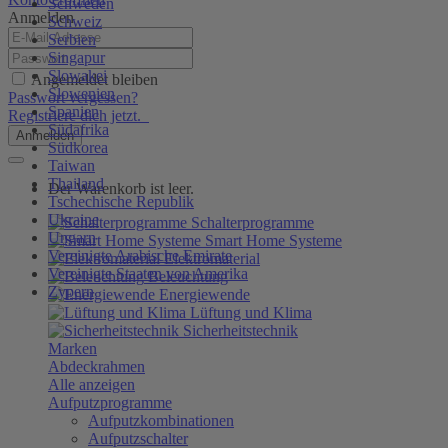
Schweden
Anmelden
Schweiz
Serbien
Singapur
Slowakei
Angemeldet bleiben
Slowenien
Passwort vergessen?
Spanien
Registriere dich jetzt.
Südafrika
Anmelden
Südkorea
Taiwan
Thailand
Der Warenkorb ist leer.
Tschechische Republik
Ukraine
Schalterprogramme
Ungarn
Smart Home Systeme
Vereinigte Arabische Emirate
Elektromaterial
Vereinigte Staaten von Amerika
Beleuchtung
Zypern
Energiewende
Lüftung und Klima
Sicherheitstechnik
Marken
Abdeckrahmen
Alle anzeigen
Aufputzprogramme
Aufputzkombinationen
Aufputzschalter