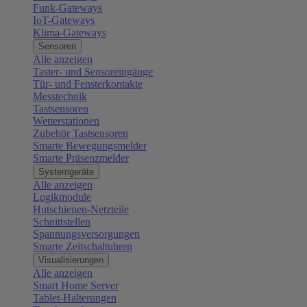
Funk-Gateways
IoT-Gateways
Klima-Gateways
Sensoren
Alle anzeigen
Taster- und Sensoreingänge
Tür- und Fensterkontakte
Messtechnik
Tastsensoren
Wetterstationen
Zubehör Tastsensoren
Smarte Bewegungsmelder
Smarte Präsenzmelder
Systemgeräte
Alle anzeigen
Logikmodule
Hutschienen-Netzteile
Schnittstellen
Spannungsversorgungen
Smarte Zeitschaltuhren
Visualisierungen
Alle anzeigen
Smart Home Server
Tablet-Halterungen