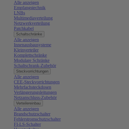
Alle anzeigen
Empfangstechnik
LNBs
Multimediaverteilung
Netzwerkverteilung
Patchkabel
Schaltschränke
Alle anzeigen
Innenausbausysteme
Kleinverteiler
Komplettschränke
Modulare Schränke
Schaltschrank-Zubehör
Steckvorrichtungen
Alle anzeigen
CEE-Steckvorrichtungen
Mehrfachsteckdosen
Verlängerungsleitungen
Netzanschluss-Zubehör
Verteilereinbau
Alle anzeigen
Brandschutzschalter
Fehlerstromschutzschalter
FI-LS-Schalter