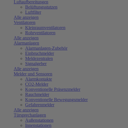
Luftaufbereitungen
Belüftungsstutzen
Luftfilter
Alle anzeigen
Ventilatoren
Kleinraumventilatoren
Rohrventilatoren
Alle anzeigen
Alarmanlagen
Alarmanlagen-Zubehör
Einbruchmelder
Meldezentralen
Signalgeber
Alle anzeigen
Melder und Sensoren
Alarmkontakte
CO2-Melder
Konventionelle Präsenzmelder
Rauchmelder
Konventionelle Bewegungsmelder
Gefahrenmelder
Alle anzeigen
Türsprechanlagen
Außenstationen
Innenstationen