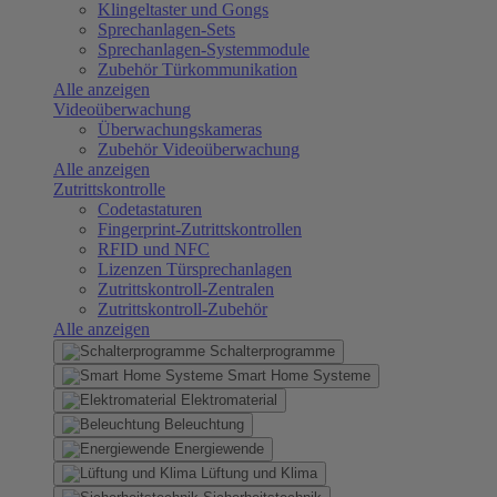
Klingeltaster und Gongs
Sprechanlagen-Sets
Sprechanlagen-Systemmodule
Zubehör Türkommunikation
Alle anzeigen
Videoüberwachung
Überwachungskameras
Zubehör Videoüberwachung
Alle anzeigen
Zutrittskontrolle
Codetastaturen
Fingerprint-Zutrittskontrollen
RFID und NFC
Lizenzen Türsprechanlagen
Zutrittskontroll-Zentralen
Zutrittskontroll-Zubehör
Alle anzeigen
Schalterprogramme
Smart Home Systeme
Elektromaterial
Beleuchtung
Energiewende
Lüftung und Klima