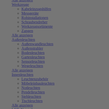
Alle anzeigen
Werkzeuge
Kabeleinzugshilfen
Messgeräte
Rohinstallationen
Schraubendreher
Werkzeugsortimente
Zangen
Alle anzeigen
Außenleuchten
Außenwandleuchten
Außenstrahler
Bodenleuchten
Gartenleuchten
Sensorleuchten
Wegeleuchten
Alle anzeigen
Innenleuchten
Leuchtenzubehör
Möbeleinbauleuchten
Notleuchten
Pendelleuchten
Stehleuchten
Tischleuchten
Alle anzeigen