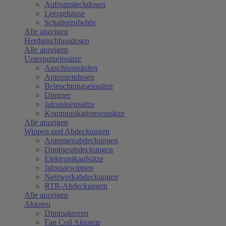
Aufputzsteckdosen
Leergehäuse
Schalterzubehör
Alle anzeigen
Herdanschlussdosen
Alle anzeigen
Unterputzeinsätze
Anschlusssäulen
Antennendosen
Beleuchtungseinsätze
Dimmer
Jalousieeinsätze
Kommunikationseinsätze
Alle anzeigen
Wippen und Abdeckungen
Antennenabdeckungen
Dimmerabdeckungen
Elektronikaufsätze
Jalousiewippen
Netzwerkabdeckungen
RTR-Abdeckungen
Alle anzeigen
Aktoren
Dimmaktoren
Fan Coil Aktoren