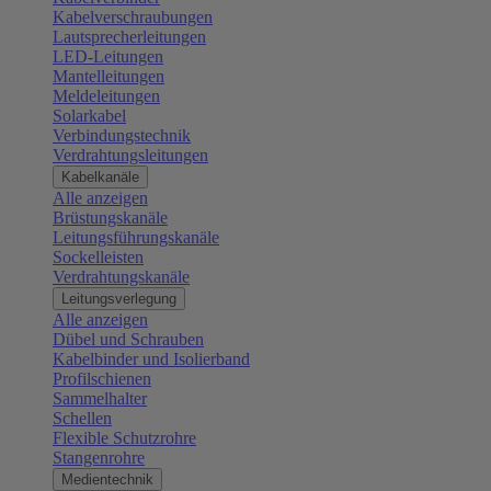
Kabelverschraubungen
Lautsprecherleitungen
LED-Leitungen
Mantelleitungen
Meldeleitungen
Solarkabel
Verbindungstechnik
Verdrahtungsleitungen
Kabelkanäle
Alle anzeigen
Brüstungskanäle
Leitungsführungskanäle
Sockelleisten
Verdrahtungskanäle
Leitungsverlegung
Alle anzeigen
Dübel und Schrauben
Kabelbinder und Isolierband
Profilschienen
Sammelhalter
Schellen
Flexible Schutzrohre
Stangenrohre
Medientechnik