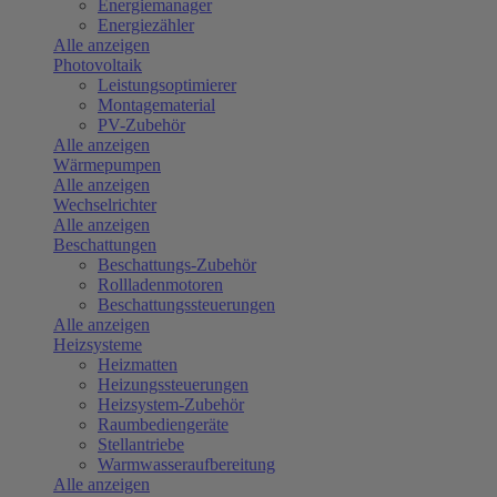
Energiemanager
Energiezähler
Alle anzeigen
Photovoltaik
Leistungsoptimierer
Montagematerial
PV-Zubehör
Alle anzeigen
Wärmepumpen
Alle anzeigen
Wechselrichter
Alle anzeigen
Beschattungen
Beschattungs-Zubehör
Rollladenmotoren
Beschattungssteuerungen
Alle anzeigen
Heizsysteme
Heizmatten
Heizungssteuerungen
Heizsystem-Zubehör
Raumbediengeräte
Stellantriebe
Warmwasseraufbereitung
Alle anzeigen