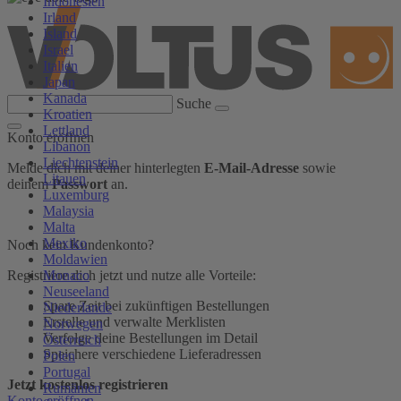
Indonesien
Irland
Island
Israel
Italien
Japan
Kanada
Suche
Kroatien
Lettland
Konto eröffnen
Libanon
Liechtenstein
Melde dich mit deiner hinterlegten
E-Mail-Adresse
sowie
Litauen
deinem
Passwort
an.
Luxemburg
Malaysia
Malta
Mexiko
Noch kein Kundenkonto?
Moldawien
Monaco
Registriere dich jetzt und nutze alle Vorteile:
Neuseeland
Spare Zeit bei zukünftigen Bestellungen
Niederlande
Erstelle und verwalte Merklisten
Norwegen
Verfolge deine Bestellungen im Detail
Österreich
Speichere verschiedene Lieferadressen
Polen
Portugal
Jetzt kostenlos registrieren
Rumänien
Konto eröffnen