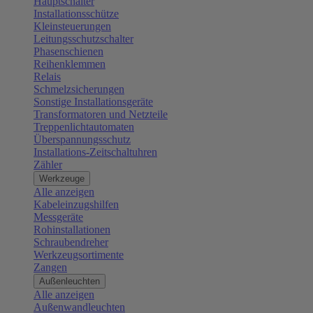
Hauptschalter
Installationsschütze
Kleinsteuerungen
Leitungsschutzschalter
Phasenschienen
Reihenklemmen
Relais
Schmelzsicherungen
Sonstige Installationsgeräte
Transformatoren und Netzteile
Treppenlichtautomaten
Überspannungsschutz
Installations-Zeitschaltuhren
Zähler
Werkzeuge
Alle anzeigen
Kabeleinzugshilfen
Messgeräte
Rohinstallationen
Schraubendreher
Werkzeugsortimente
Zangen
Außenleuchten
Alle anzeigen
Außenwandleuchten