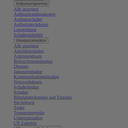
Aufputzprogramme
Alle anzeigen
Aufputzkombinationen
Aufputzschalter
Aufputzsteckdosen
Leergehäuse
Schalterzubehör
Unterputzeinsätze
Alle anzeigen
Anschlusssäulen
Antennendosen
Beleuchtungseinsätze
Dimmer
Jalousieeinsätze
Kommunikationseinsätze
Netzwerkdosen
Schalteinsätze
Schalter
Blindabdeckungen und Einsätze
Steckdosen
Taster
Temperaturregler
Unterputzradios
UP-Zubehör