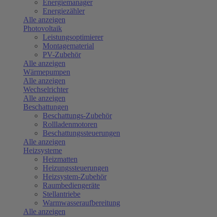
Energiemanager
Energiezähler
Alle anzeigen
Photovoltaik
Leistungsoptimierer
Montagematerial
PV-Zubehör
Alle anzeigen
Wärmepumpen
Alle anzeigen
Wechselrichter
Alle anzeigen
Beschattungen
Beschattungs-Zubehör
Rollladenmotoren
Beschattungssteuerungen
Alle anzeigen
Heizsysteme
Heizmatten
Heizungssteuerungen
Heizsystem-Zubehör
Raumbediengeräte
Stellantriebe
Warmwasseraufbereitung
Alle anzeigen