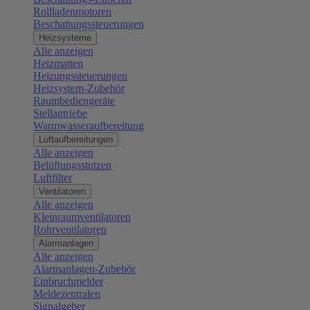
Rollladenmotoren
Beschattungssteuerungen
Heizsysteme
Alle anzeigen
Heizmatten
Heizungssteuerungen
Heizsystem-Zubehör
Raumbediengeräte
Stellantriebe
Warmwasseraufbereitung
Luftaufbereitungen
Alle anzeigen
Belüftungsstutzen
Luftfilter
Ventilatoren
Alle anzeigen
Kleinraumventilatoren
Rohrventilatoren
Alarmanlagen
Alle anzeigen
Alarmanlagen-Zubehör
Einbruchmelder
Meldezentralen
Signalgeber