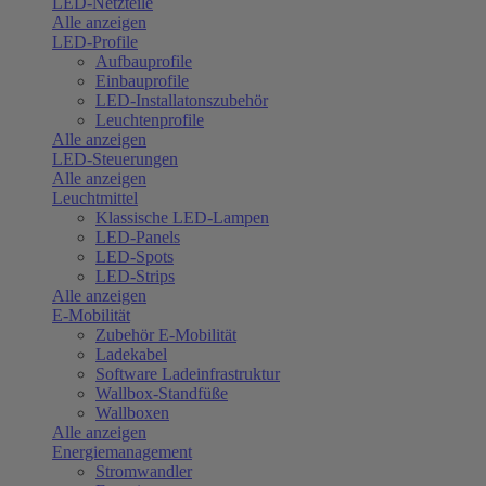
LED-Netzteile
Alle anzeigen
LED-Profile
Aufbauprofile
Einbauprofile
LED-Installatonszubehör
Leuchtenprofile
Alle anzeigen
LED-Steuerungen
Alle anzeigen
Leuchtmittel
Klassische LED-Lampen
LED-Panels
LED-Spots
LED-Strips
Alle anzeigen
E-Mobilität
Zubehör E-Mobilität
Ladekabel
Software Ladeinfrastruktur
Wallbox-Standfüße
Wallboxen
Alle anzeigen
Energiemanagement
Stromwandler