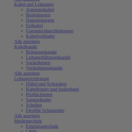
Kabel und Leitungen
Antennenkabel
Busleitungen
Datenleitungen
Erdkabel
Gummischlauchleitungen
Kabelverbinder
Alle anzeigen
Kabelkanäle
Brüstungskanäle
Leitungsführungskanäle
Sockelleisten
Verdrahtungskanäle
Alle anzeigen
Leitungsverlegung
Dübel und Schrauben
Kabelbinder und Isolierband
Profilschienen
Sammelhalter
Schellen
Flexible Schutzrohre
Alle anzeigen
Medientechnik
Empfangstechnik
LNBs