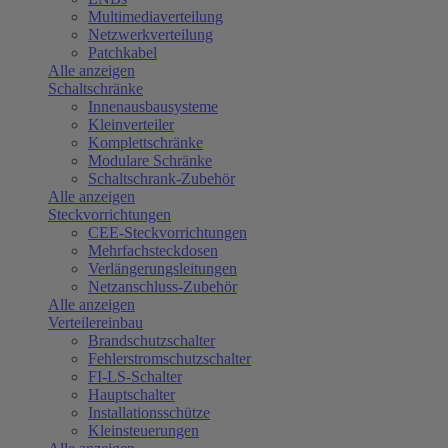
Multimediaverteilung
Netzwerkverteilung
Patchkabel
Alle anzeigen
Schaltschränke
Innenausbausysteme
Kleinverteiler
Komplettschränke
Modulare Schränke
Schaltschrank-Zubehör
Alle anzeigen
Steckvorrichtungen
CEE-Steckvorrichtungen
Mehrfachsteckdosen
Verlängerungsleitungen
Netzanschluss-Zubehör
Alle anzeigen
Verteilereinbau
Brandschutzschalter
Fehlerstromschutzschalter
FI-LS-Schalter
Hauptschalter
Installationsschütze
Kleinsteuerungen