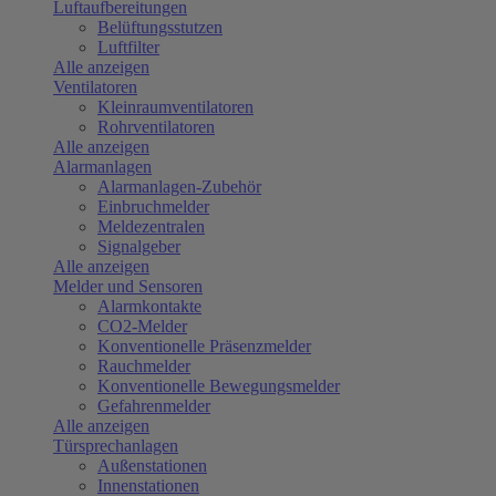
Luftaufbereitungen
Belüftungsstutzen
Luftfilter
Alle anzeigen
Ventilatoren
Kleinraumventilatoren
Rohrventilatoren
Alle anzeigen
Alarmanlagen
Alarmanlagen-Zubehör
Einbruchmelder
Meldezentralen
Signalgeber
Alle anzeigen
Melder und Sensoren
Alarmkontakte
CO2-Melder
Konventionelle Präsenzmelder
Rauchmelder
Konventionelle Bewegungsmelder
Gefahrenmelder
Alle anzeigen
Türsprechanlagen
Außenstationen
Innenstationen