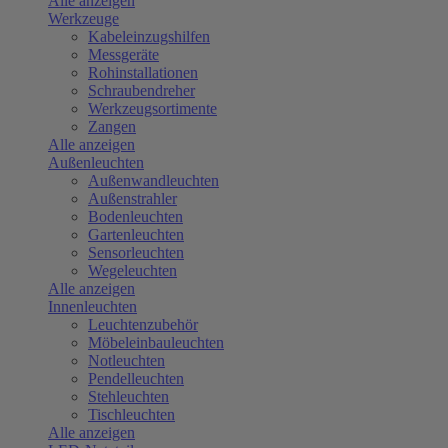
Alle anzeigen
Werkzeuge
Kabeleinzugshilfen
Messgeräte
Rohinstallationen
Schraubendreher
Werkzeugsortimente
Zangen
Alle anzeigen
Außenleuchten
Außenwandleuchten
Außenstrahler
Bodenleuchten
Gartenleuchten
Sensorleuchten
Wegeleuchten
Alle anzeigen
Innenleuchten
Leuchtenzubehör
Möbeleinbauleuchten
Notleuchten
Pendelleuchten
Stehleuchten
Tischleuchten
Alle anzeigen