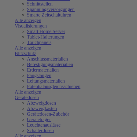
Schnittstellen
Spannungsversorgungen
Smarte Zeitschaltuhren
Alle anzeigen
Visualisierungen
Smart Home Server
Tablet-Halterungen
Touchpanels
Alle anzeigen
Blitzschutz
Anschlussmaterialien
Befestigungsmaterialien
Erdermaterialien
Fangstangen
Leitungsmaterialien
Potentialausgleichsschienen
Alle anzeigen
Gerätedosen
Abzweigdosen
Abzweigkästen
Gerätedosen-Zubehör
Geräteträger
Leuchtenauslässe
Schalterdosen
Alle anzeigen