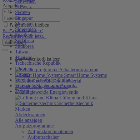
Schweden
Anmelden
Schweiz
Serbien
Singapur
Slowakei
Angemeldet bleiben
Slowenien
Passwort vergessen?
Spanien
Registriere dich jetzt.
Südafrika
Anmelden
Südkorea
Taiwan
Thailand
Der Warenkorb ist leer.
Tschechische Republik
Ukraine
Schalterprogramme
Ungarn
Smart Home Systeme
Vereinigte Arabische Emirate
Elektromaterial
Vereinigte Staaten von Amerika
Beleuchtung
Zypern
Energiewende
Lüftung und Klima
Sicherheitstechnik
Marken
Abdeckrahmen
Alle anzeigen
Aufputzprogramme
Aufputzkombinationen
Aufputzschalter