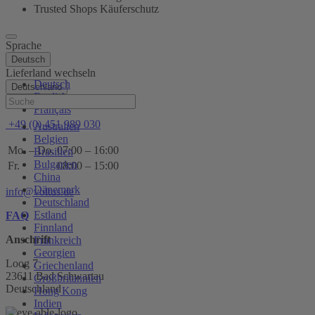
Trusted Shops Käuferschutz
Sprache
Deutsch
Lieferland wechseln
Deutsch
Deutschland
English
Hilfe
Français
+49 (0) 451 989 030
Australien
Belgien
Mo. – Do.
07:00 – 16:00
Brasilien
Bulgarien
Fr.
08:00 – 15:00
China
Dänemark
info@voltus.de
Deutschland
Estland
FAQ
Finnland
Anschrift
Frankreich
Georgien
Loog 7
Griechenland
23611 Bad Schwartau
Großbritannien
Deutschland
Hong Kong
Indien