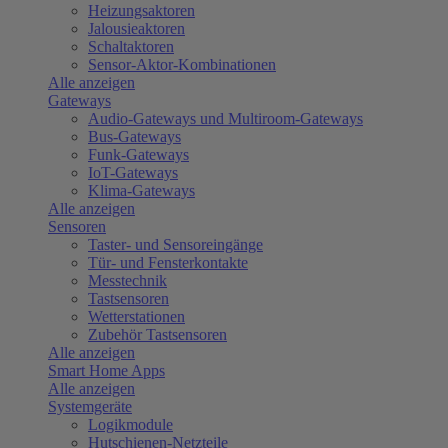
Heizungsaktoren
Jalousieaktoren
Schaltaktoren
Sensor-Aktor-Kombinationen
Alle anzeigen
Gateways
Audio-Gateways und Multiroom-Gateways
Bus-Gateways
Funk-Gateways
IoT-Gateways
Klima-Gateways
Alle anzeigen
Sensoren
Taster- und Sensoreingänge
Tür- und Fensterkontakte
Messtechnik
Tastsensoren
Wetterstationen
Zubehör Tastsensoren
Alle anzeigen
Smart Home Apps
Alle anzeigen
Systemgeräte
Logikmodule
Hutschienen-Netzteile