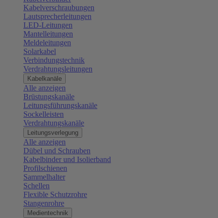
Kabelverschraubungen
Lautsprecherleitungen
LED-Leitungen
Mantelleitungen
Meldeleitungen
Solarkabel
Verbindungstechnik
Verdrahtungsleitungen
Kabelkanäle
Alle anzeigen
Brüstungskanäle
Leitungsführungskanäle
Sockelleisten
Verdrahtungskanäle
Leitungsverlegung
Alle anzeigen
Dübel und Schrauben
Kabelbinder und Isolierband
Profilschienen
Sammelhalter
Schellen
Flexible Schutzrohre
Stangenrohre
Medientechnik