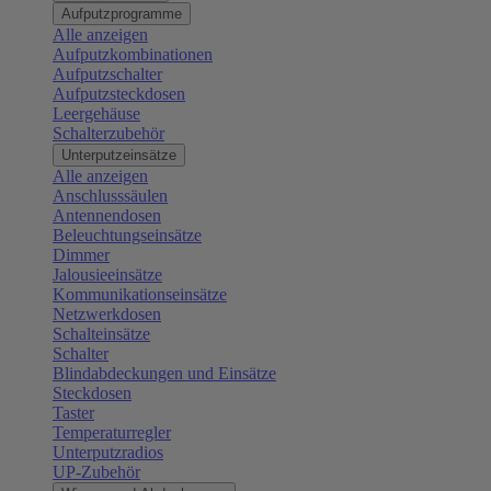
Aufputzprogramme
Alle anzeigen
Aufputzkombinationen
Aufputzschalter
Aufputzsteckdosen
Leergehäuse
Schalterzubehör
Unterputzeinsätze
Alle anzeigen
Anschlusssäulen
Antennendosen
Beleuchtungseinsätze
Dimmer
Jalousieeinsätze
Kommunikationseinsätze
Netzwerkdosen
Schalteinsätze
Schalter
Blindabdeckungen und Einsätze
Steckdosen
Taster
Temperaturregler
Unterputzradios
UP-Zubehör