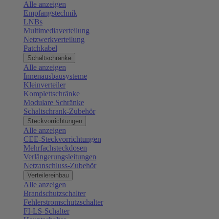
Alle anzeigen
Empfangstechnik
LNBs
Multimediaverteilung
Netzwerkverteilung
Patchkabel
Schaltschränke
Alle anzeigen
Innenausbausysteme
Kleinverteiler
Komplettschränke
Modulare Schränke
Schaltschrank-Zubehör
Steckvorrichtungen
Alle anzeigen
CEE-Steckvorrichtungen
Mehrfachsteckdosen
Verlängerungsleitungen
Netzanschluss-Zubehör
Verteilereinbau
Alle anzeigen
Brandschutzschalter
Fehlerstromschutzschalter
FI-LS-Schalter