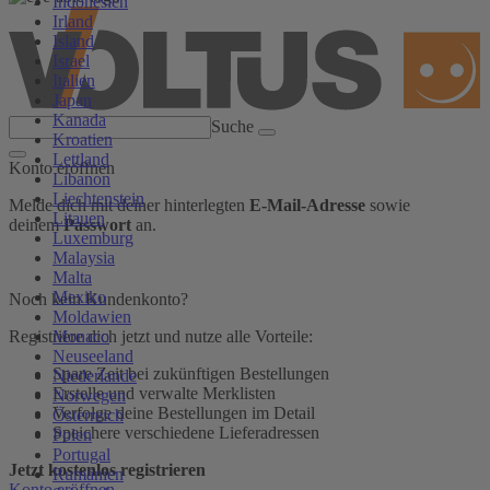
Indonesien
Irland
Island
Israel
Italien
Japan
Kanada
Suche
Kroatien
Lettland
Konto eröffnen
Libanon
Liechtenstein
Melde dich mit deiner hinterlegten
E-Mail-Adresse
sowie
Litauen
deinem
Passwort
an.
Luxemburg
Malaysia
Malta
Mexiko
Noch kein Kundenkonto?
Moldawien
Monaco
Registriere dich jetzt und nutze alle Vorteile:
Neuseeland
Spare Zeit bei zukünftigen Bestellungen
Niederlande
Erstelle und verwalte Merklisten
Norwegen
Verfolge deine Bestellungen im Detail
Österreich
Speichere verschiedene Lieferadressen
Polen
Portugal
Jetzt kostenlos registrieren
Rumänien
Konto eröffnen