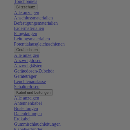
Touchpanels
Blitzschutz
Alle anzeigen
Anschlussmaterialien
Befestigungsmaterialien
Erdermaterialien
Fangstangen
Leitungsmaterialien
Potentialausgleichsschienen
Gerätedosen
Alle anzeigen
Abzweigdosen
Abzweigkästen
Gerätedosen-Zubehör
Geräteträger
Leuchtenauslässe
Schalterdosen
Kabel und Leitungen
Alle anzeigen
Antennenkabel
Busleitungen
Datenleitungen
Erdkabel
Gummischlauchleitungen
Kabelverbinder