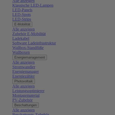
Alle anzeigen
Klassische LED-Lampen
LED-Panels
LED-Spots
LED-Strips
E-Mobilität
Alle anzeigen
Zubehör E-Mobilität
Ladekabel
Software Ladeinfrastruktur
Wallbox-Standfüße
Wallboxen
Energiemanagement
Alle anzeigen
Stromwandler
Energiemanager
Energiezähler
Photovoltaik
Alle anzeigen
Leistungsoptimierer
Montagematerial
PV-Zubehör
Beschattungen
Alle anzeigen
Beschattungs-Zubehör