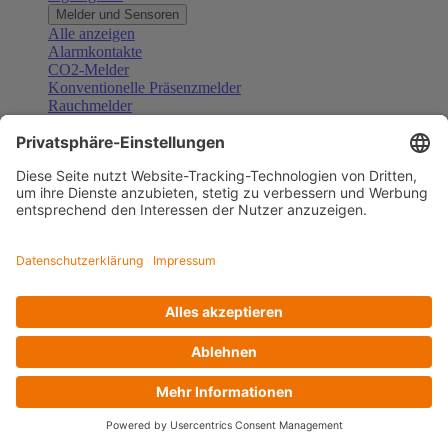
Melder und Sensoren
Alle anzeigen
Alarmkontakte
CO2-Melder
Konventionelle Präsenzmelder
Rauchmelder
Konventionelle Bewegungsmelder
Gefahrenmelder
Zubehör Melder und Sensoren
Türsprechanlagen
Alle anzeigen
Außenstationen
Innenstationen
Klingeltaster und Gongs
Sprechanlagen-Sets
Sprechanlagen-Systemmodule
Zubehör Türkommunikation
Videoüberwachung
Alle anzeigen
Überwachungskameras
Zubehör Videoüberwachung
Zutrittskontrolle
Alle anzeigen
Codetastaturen