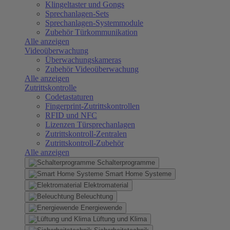
Klingeltaster und Gongs
Sprechanlagen-Sets
Sprechanlagen-Systemmodule
Zubehör Türkommunikation
Alle anzeigen
Videoüberwachung
Überwachungskameras
Zubehör Videoüberwachung
Alle anzeigen
Zutrittskontrolle
Codetastaturen
Fingerprint-Zutrittskontrollen
RFID und NFC
Lizenzen Türsprechanlagen
Zutrittskontroll-Zentralen
Zutrittskontroll-Zubehör
Alle anzeigen
Schalterprogramme
Smart Home Systeme
Elektromaterial
Beleuchtung
Energiewende
Lüftung und Klima