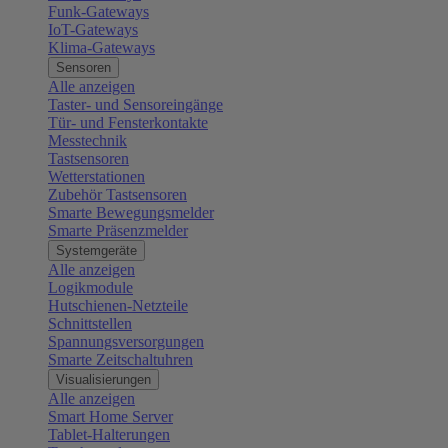
Funk-Gateways
IoT-Gateways
Klima-Gateways
Sensoren
Alle anzeigen
Taster- und Sensoreingänge
Tür- und Fensterkontakte
Messtechnik
Tastsensoren
Wetterstationen
Zubehör Tastsensoren
Smarte Bewegungsmelder
Smarte Präsenzmelder
Systemgeräte
Alle anzeigen
Logikmodule
Hutschienen-Netzteile
Schnittstellen
Spannungsversorgungen
Smarte Zeitschaltuhren
Visualisierungen
Alle anzeigen
Smart Home Server
Tablet-Halterungen