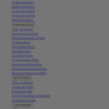
Außenstrahler
Bodenleuchten
Gartenleuchten
Sensorleuchten
Wegeleuchten
Innenleuchten
Alle anzeigen
Leuchtenzubehör
Möbeleinbauleuchten
Notleuchten
Pendelleuchten
Stehleuchten
Tischleuchten
Unterbauleuchten
Innenwandleuchten
Deckenaufbauleuchten
Deckeneinbauleuchten
LED-Profile
Alle anzeigen
Aufbauprofile
Einbauprofile
LED-Installatonszubehör
Leuchtenprofile
Leuchtmittel