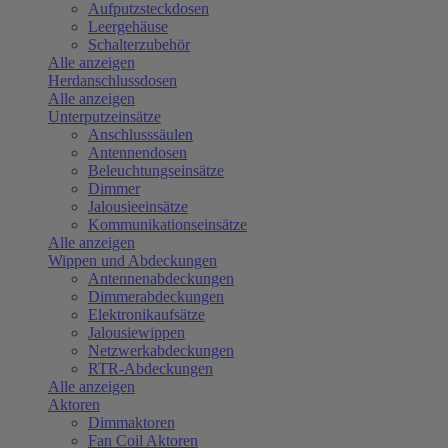
Aufputzsteckdosen
Leergehäuse
Schalterzubehör
Alle anzeigen
Herdanschlussdosen
Alle anzeigen
Unterputzeinsätze
Anschlusssäulen
Antennendosen
Beleuchtungseinsätze
Dimmer
Jalousieeinsätze
Kommunikationseinsätze
Alle anzeigen
Wippen und Abdeckungen
Antennenabdeckungen
Dimmerabdeckungen
Elektronikaufsätze
Jalousiewippen
Netzwerkabdeckungen
RTR-Abdeckungen
Alle anzeigen
Aktoren
Dimmaktoren
Fan Coil Aktoren