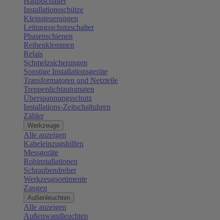
Hauptschalter
Installationsschütze
Kleinsteuerungen
Leitungsschutzschalter
Phasenschienen
Reihenklemmen
Relais
Schmelzsicherungen
Sonstige Installationsgeräte
Transformatoren und Netzteile
Treppenlichtautomaten
Überspannungsschutz
Installations-Zeitschaltuhren
Zähler
Werkzeuge
Alle anzeigen
Kabeleinzugshilfen
Messgeräte
Rohinstallationen
Schraubendreher
Werkzeugsortimente
Zangen
Außenleuchten
Alle anzeigen
Außenwandleuchten