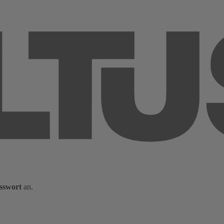
sswort
an.