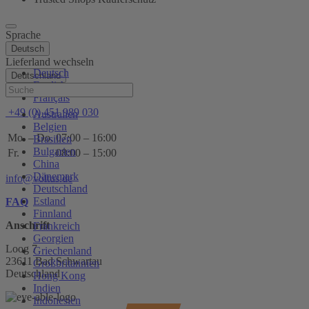
Sprache
Deutsch
Lieferland wechseln
Deutsch
Deutschland
English
Hilfe
Français
+49 (0) 451 989 030
Australien
Belgien
Mo. – Do.
07:00 – 16:00
Brasilien
Bulgarien
Fr.
08:00 – 15:00
China
Dänemark
info@voltus.de
Deutschland
Estland
FAQ
Finnland
Anschrift
Frankreich
Georgien
Loog 7
Griechenland
23611 Bad Schwartau
Großbritannien
Deutschland
Hong Kong
Indien
Indonesien