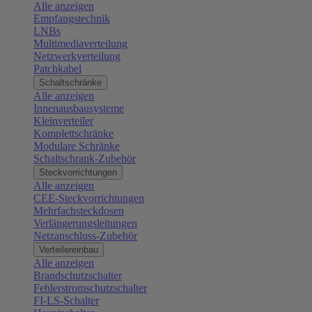
Alle anzeigen
Empfangstechnik
LNBs
Multimediaverteilung
Netzwerkverteilung
Patchkabel
Schaltschränke
Alle anzeigen
Innenausbausysteme
Kleinverteiler
Komplettschränke
Modulare Schränke
Schaltschrank-Zubehör
Steckvorrichtungen
Alle anzeigen
CEE-Steckvorrichtungen
Mehrfachsteckdosen
Verlängerungsleitungen
Netzanschluss-Zubehör
Verteilereinbau
Alle anzeigen
Brandschutzschalter
Fehlerstromschutzschalter
FI-LS-Schalter