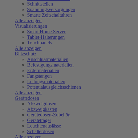
Schnittstellen
Spannungsversorgungen
Smarte Zeitschaltuhren
Alle anzeigen
Visualisierungen
Smart Home Server
Tablet-Halterungen
Touchpanels
Alle anzeigen
Blitzschutz
Anschlussmaterialien
Befestigungsmaterialien
Erdermaterialien
Fangstangen
Leitungsmaterialien
Potentialausgleichsschienen
Alle anzeigen
Gerätedosen
Abzweigdosen
Abzweigkästen
Gerätedosen-Zubehör
Geräteträger
Leuchtenauslässe
Schalterdosen
Alle anzeigen