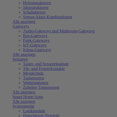
Heizungsaktoren
Jalousieaktoren
Schaltaktoren
Sensor-Aktor-Kombinationen
Alle anzeigen
Gateways
Audio-Gateways und Multiroom-Gateways
Bus-Gateways
Funk-Gateways
IoT-Gateways
Klima-Gateways
Alle anzeigen
Sensoren
Taster- und Sensoreingänge
Tür- und Fensterkontakte
Messtechnik
Tastsensoren
Wetterstationen
Zubehör Tastsensoren
Alle anzeigen
Smart Home Apps
Alle anzeigen
Systemgeräte
Logikmodule
Hutschienen-Netzteile