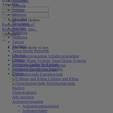
Schweden
Anmelden
Schweiz
Serbien
Singapur
Slowakei
Angemeldet bleiben
Slowenien
Passwort vergessen?
Spanien
Registriere dich jetzt.
Südafrika
Anmelden
Südkorea
Taiwan
Thailand
Der Warenkorb ist leer.
Tschechische Republik
Ukraine
Schalterprogramme
Ungarn
Smart Home Systeme
Vereinigte Arabische Emirate
Elektromaterial
Vereinigte Staaten von Amerika
Beleuchtung
Zypern
Energiewende
Lüftung und Klima
Sicherheitstechnik
Marken
Abdeckrahmen
Alle anzeigen
Aufputzprogramme
Aufputzkombinationen
Aufputzschalter