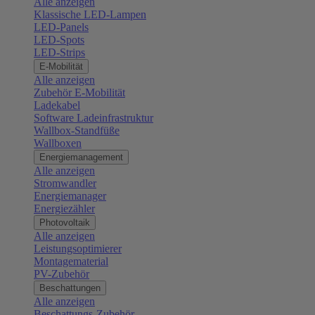
Alle anzeigen
Klassische LED-Lampen
LED-Panels
LED-Spots
LED-Strips
E-Mobilität
Alle anzeigen
Zubehör E-Mobilität
Ladekabel
Software Ladeinfrastruktur
Wallbox-Standfüße
Wallboxen
Energiemanagement
Alle anzeigen
Stromwandler
Energiemanager
Energiezähler
Photovoltaik
Alle anzeigen
Leistungsoptimierer
Montagematerial
PV-Zubehör
Beschattungen
Alle anzeigen
Beschattungs-Zubehör