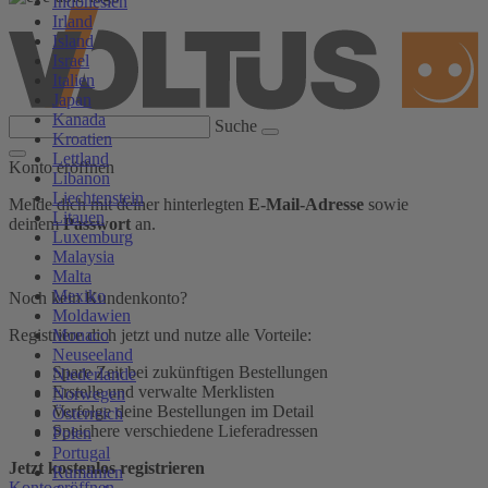
Indonesien
Irland
Island
Israel
Italien
Japan
Kanada
Suche
Kroatien
Lettland
Konto eröffnen
Libanon
Liechtenstein
Melde dich mit deiner hinterlegten
E-Mail-Adresse
sowie
Litauen
deinem
Passwort
an.
Luxemburg
Malaysia
Malta
Mexiko
Noch kein Kundenkonto?
Moldawien
Monaco
Registriere dich jetzt und nutze alle Vorteile:
Neuseeland
Spare Zeit bei zukünftigen Bestellungen
Niederlande
Erstelle und verwalte Merklisten
Norwegen
Verfolge deine Bestellungen im Detail
Österreich
Speichere verschiedene Lieferadressen
Polen
Portugal
Jetzt kostenlos registrieren
Rumänien
Konto eröffnen