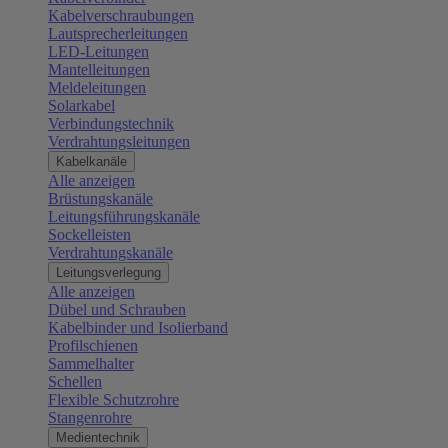
Kabelverschraubungen
Lautsprecherleitungen
LED-Leitungen
Mantelleitungen
Meldeleitungen
Solarkabel
Verbindungstechnik
Verdrahtungsleitungen
Kabelkanäle
Alle anzeigen
Brüstungskanäle
Leitungsführungskanäle
Sockelleisten
Verdrahtungskanäle
Leitungsverlegung
Alle anzeigen
Dübel und Schrauben
Kabelbinder und Isolierband
Profilschienen
Sammelhalter
Schellen
Flexible Schutzrohre
Stangenrohre
Medientechnik