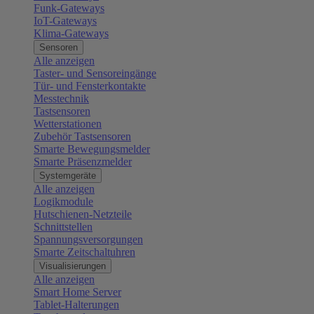
Funk-Gateways
IoT-Gateways
Klima-Gateways
Sensoren
Alle anzeigen
Taster- und Sensoreingänge
Tür- und Fensterkontakte
Messtechnik
Tastsensoren
Wetterstationen
Zubehör Tastsensoren
Smarte Bewegungsmelder
Smarte Präsenzmelder
Systemgeräte
Alle anzeigen
Logikmodule
Hutschienen-Netzteile
Schnittstellen
Spannungsversorgungen
Smarte Zeitschaltuhren
Visualisierungen
Alle anzeigen
Smart Home Server
Tablet-Halterungen