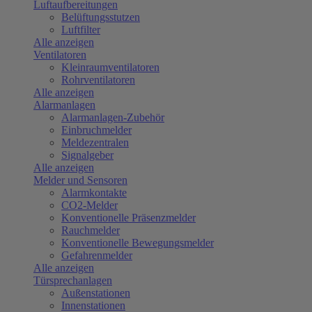
Luftaufbereitungen
Belüftungsstutzen
Luftfilter
Alle anzeigen
Ventilatoren
Kleinraumventilatoren
Rohrventilatoren
Alle anzeigen
Alarmanlagen
Alarmanlagen-Zubehör
Einbruchmelder
Meldezentralen
Signalgeber
Alle anzeigen
Melder und Sensoren
Alarmkontakte
CO2-Melder
Konventionelle Präsenzmelder
Rauchmelder
Konventionelle Bewegungsmelder
Gefahrenmelder
Alle anzeigen
Türsprechanlagen
Außenstationen
Innenstationen