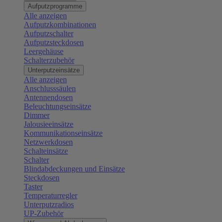
Aufputzprogramme
Alle anzeigen
Aufputzkombinationen
Aufputzschalter
Aufputzsteckdosen
Leergehäuse
Schalterzubehör
Unterputzeinsätze
Alle anzeigen
Anschlusssäulen
Antennendosen
Beleuchtungseinsätze
Dimmer
Jalousieeinsätze
Kommunikationseinsätze
Netzwerkdosen
Schalteinsätze
Schalter
Blindabdeckungen und Einsätze
Steckdosen
Taster
Temperaturregler
Unterputzradios
UP-Zubehör