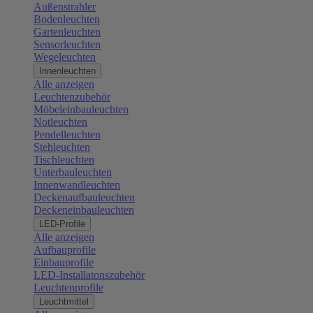
Außenstrahler
Bodenleuchten
Gartenleuchten
Sensorleuchten
Wegeleuchten
Innenleuchten
Alle anzeigen
Leuchtenzubehör
Möbeleinbauleuchten
Notleuchten
Pendelleuchten
Stehleuchten
Tischleuchten
Unterbauleuchten
Innenwandleuchten
Deckenaufbauleuchten
Deckeneinbauleuchten
LED-Profile
Alle anzeigen
Aufbauprofile
Einbauprofile
LED-Installatonszubehör
Leuchtenprofile
Leuchtmittel