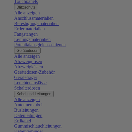
Touchpanels
Blitzschutz
Alle anzeigen
Anschlussmaterialien
Befestigungsmaterialien
Erdermaterialien
Fangstangen
Leitungsmaterialien
Potentialausgleichsschienen
Gerätedosen
Alle anzeigen
Abzweigdosen
Abzweigkästen
Gerätedosen-Zubehör
Geräteträger
Leuchtenauslässe
Schalterdosen
Kabel und Leitungen
Alle anzeigen
Antennenkabel
Busleitungen
Datenleitungen
Erdkabel
Gummischlauchleitungen
Kabelverbinder