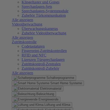
Klingeltaster und Gongs
Sprechanlagen-Sets
Sprechanlagen-Systemmodule
Zubehör Türkommunikation
Alle anzeigen
Videoüberwachung
Überwachungskameras
Zubehör Videoüberwachung
Alle anzeigen
Zutrittskontrolle
Codetastaturen
Fingerprint-Zutrittskontrollen
RFID und NFC
Lizenzen Türsprechanlagen
Zutrittskontroll-Zentralen
Zutrittskontroll-Zubehör
Alle anzeigen
Schalterprogramme
Smart Home Systeme
Elektromaterial
Beleuchtung
Energiewende
Lüftung und Klima