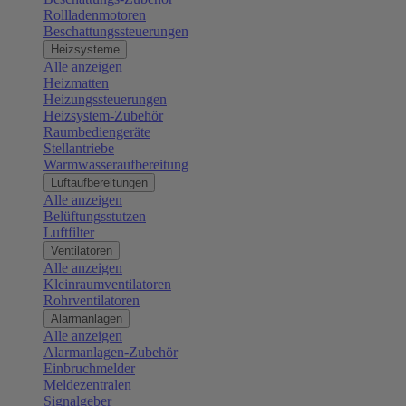
Rollladenmotoren
Beschattungssteuerungen
Heizsysteme
Alle anzeigen
Heizmatten
Heizungssteuerungen
Heizsystem-Zubehör
Raumbediengeräte
Stellantriebe
Warmwasseraufbereitung
Luftaufbereitungen
Alle anzeigen
Belüftungsstutzen
Luftfilter
Ventilatoren
Alle anzeigen
Kleinraumventilatoren
Rohrventilatoren
Alarmanlagen
Alle anzeigen
Alarmanlagen-Zubehör
Einbruchmelder
Meldezentralen
Signalgeber