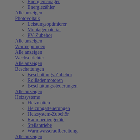
Energiemanager
Energiezähler
Alle anzeigen
Photovoltaik
Leistungsoptimierer
Montagematerial
PV-Zubehör
Alle anzeigen
Wärmepumpen
Alle anzeigen
Wechselrichter
Alle anzeigen
Beschattungen
Beschattungs-Zubehör
Rollladenmotoren
Beschattungssteuerungen
Alle anzeigen
Heizsysteme
Heizmatten
Heizungssteuerungen
Heizsystem-Zubehör
Raumbediengeräte
Stellantriebe
Warmwasseraufbereitung
Alle anzeigen