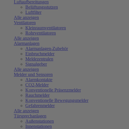
Luftaufbereitungen
Belüftungsstutzen
Luftfilter
Alle anzeigen
Ventilatoren
Kleinraumventilatoren
Rohrventilatoren
Alle anzeigen
Alarmanlagen
Alarmanlagen-Zubehör
Einbruchmelder
Meldezentralen
Signalgeber
Alle anzeigen
Melder und Sensoren
Alarmkontakte
CO2-Melder
Konventionelle Präsenzmelder
Rauchmelder
Konventionelle Bewegungsmelder
Gefahrenmelder
Alle anzeigen
Türsprechanlagen
Außenstationen
Innenstationen