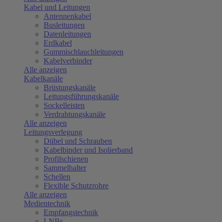
Kabel und Leitungen
Antennenkabel
Busleitungen
Datenleitungen
Erdkabel
Gummischlauchleitungen
Kabelverbinder
Alle anzeigen
Kabelkanäle
Brüstungskanäle
Leitungsführungskanäle
Sockelleisten
Verdrahtungskanäle
Alle anzeigen
Leitungsverlegung
Dübel und Schrauben
Kabelbinder und Isolierband
Profilschienen
Sammelhalter
Schellen
Flexible Schutzrohre
Alle anzeigen
Medientechnik
Empfangstechnik
LNBs