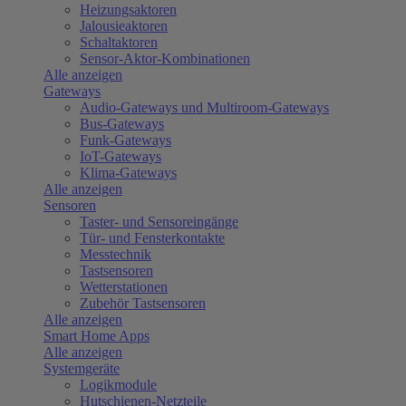
Heizungsaktoren
Jalousieaktoren
Schaltaktoren
Sensor-Aktor-Kombinationen
Alle anzeigen
Gateways
Audio-Gateways und Multiroom-Gateways
Bus-Gateways
Funk-Gateways
IoT-Gateways
Klima-Gateways
Alle anzeigen
Sensoren
Taster- und Sensoreingänge
Tür- und Fensterkontakte
Messtechnik
Tastsensoren
Wetterstationen
Zubehör Tastsensoren
Alle anzeigen
Smart Home Apps
Alle anzeigen
Systemgeräte
Logikmodule
Hutschienen-Netzteile