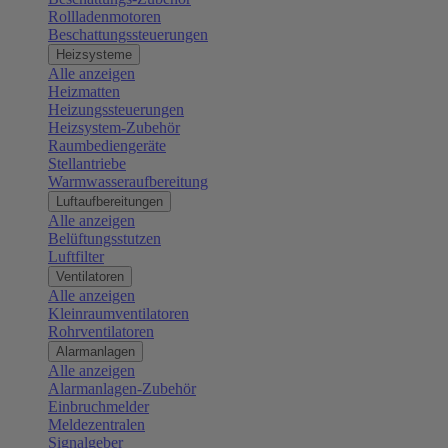
Rollladenmotoren
Beschattungssteuerungen
Heizsysteme
Alle anzeigen
Heizmatten
Heizungssteuerungen
Heizsystem-Zubehör
Raumbediengeräte
Stellantriebe
Warmwasseraufbereitung
Luftaufbereitungen
Alle anzeigen
Belüftungsstutzen
Luftfilter
Ventilatoren
Alle anzeigen
Kleinraumventilatoren
Rohrventilatoren
Alarmanlagen
Alle anzeigen
Alarmanlagen-Zubehör
Einbruchmelder
Meldezentralen
Signalgeber