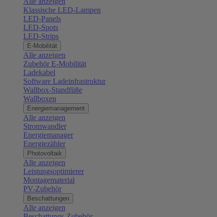
Alle anzeigen
Klassische LED-Lampen
LED-Panels
LED-Spots
LED-Strips
E-Mobilität
Alle anzeigen
Zubehör E-Mobilität
Ladekabel
Software Ladeinfrastruktur
Wallbox-Standfüße
Wallboxen
Energiemanagement
Alle anzeigen
Stromwandler
Energiemanager
Energiezähler
Photovoltaik
Alle anzeigen
Leistungsoptimierer
Montagematerial
PV-Zubehör
Beschattungen
Alle anzeigen
Beschattungs-Zubehör