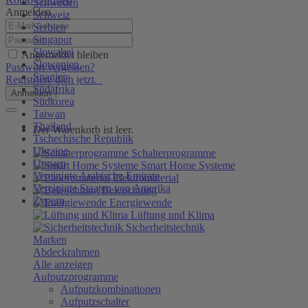
Schweden
Anmelden
Schweiz
Serbien
Singapur
Slowakei
Angemeldet bleiben
Slowenien
Passwort vergessen?
Spanien
Registriere dich jetzt.
Südafrika
Anmelden
Südkorea
Taiwan
Thailand
Der Warenkorb ist leer.
Tschechische Republik
Ukraine
Schalterprogramme
Ungarn
Smart Home Systeme
Vereinigte Arabische Emirate
Elektromaterial
Vereinigte Staaten von Amerika
Beleuchtung
Zypern
Energiewende
Lüftung und Klima
Sicherheitstechnik
Marken
Abdeckrahmen
Alle anzeigen
Aufputzprogramme
Aufputzkombinationen
Aufputzschalter