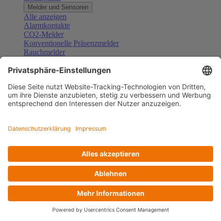
Melder und Sensoren
Alle anzeigen
Alarmkontakte
CO2-Melder
Konventionelle Präsenzmelder
Rauchmelder
Konventionelle Bewegungsmelder
Gefahrenmelder
Zubehör Melder und Sensoren
Türsprechanlagen
Alle anzeigen
Außenstationen
Innenstationen
Klingeltaster und Gongs
Sprechanlagen-Sets
Sprechanlagen-Systemmodule
Zubehör Türkommunikation
Videoüberwachung
Alle anzeigen
Überwachungskameras
Zubehör Videoüberwachung
Zutrittskontrolle
Alle anzeigen
Codetastaturen