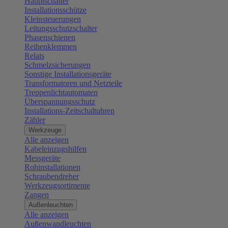
Hauptschalter
Installationsschütze
Kleinsteuerungen
Leitungsschutzschalter
Phasenschienen
Reihenklemmen
Relais
Schmelzsicherungen
Sonstige Installationsgeräte
Transformatoren und Netzteile
Treppenlichtautomaten
Überspannungsschutz
Installations-Zeitschaltuhren
Zähler
Werkzeuge
Alle anzeigen
Kabeleinzugshilfen
Messgeräte
Rohinstallationen
Schraubendreher
Werkzeugsortimente
Zangen
Außenleuchten
Alle anzeigen
Außenwandleuchten