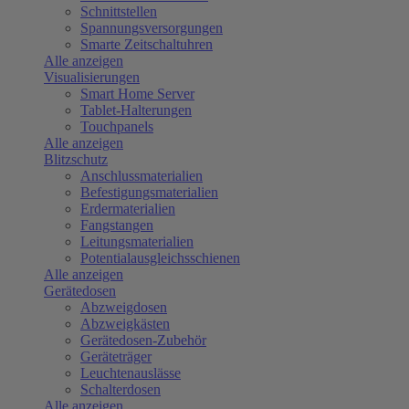
Schnittstellen
Spannungsversorgungen
Smarte Zeitschaltuhren
Alle anzeigen
Visualisierungen
Smart Home Server
Tablet-Halterungen
Touchpanels
Alle anzeigen
Blitzschutz
Anschlussmaterialien
Befestigungsmaterialien
Erdermaterialien
Fangstangen
Leitungsmaterialien
Potentialausgleichsschienen
Alle anzeigen
Gerätedosen
Abzweigdosen
Abzweigkästen
Gerätedosen-Zubehör
Geräteträger
Leuchtenauslässe
Schalterdosen
Alle anzeigen