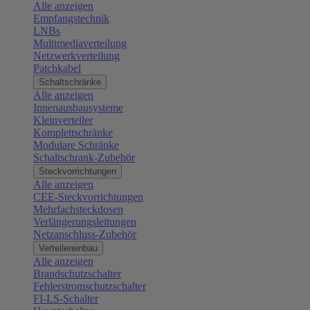
Alle anzeigen
Empfangstechnik
LNBs
Multimediaverteilung
Netzwerkverteilung
Patchkabel
Schaltschränke
Alle anzeigen
Innenausbausysteme
Kleinverteiler
Komplettschränke
Modulare Schränke
Schaltschrank-Zubehör
Steckvorrichtungen
Alle anzeigen
CEE-Steckvorrichtungen
Mehrfachsteckdosen
Verlängerungsleitungen
Netzanschluss-Zubehör
Verteilereinbau
Alle anzeigen
Brandschutzschalter
Fehlerstromschutzschalter
FI-LS-Schalter