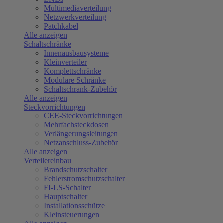
Multimediaverteilung
Netzwerkverteilung
Patchkabel
Alle anzeigen
Schaltschränke
Innenausbausysteme
Kleinverteiler
Komplettschränke
Modulare Schränke
Schaltschrank-Zubehör
Alle anzeigen
Steckvorrichtungen
CEE-Steckvorrichtungen
Mehrfachsteckdosen
Verlängerungsleitungen
Netzanschluss-Zubehör
Alle anzeigen
Verteilereinbau
Brandschutzschalter
Fehlerstromschutzschalter
FI-LS-Schalter
Hauptschalter
Installationsschütze
Kleinsteuerungen