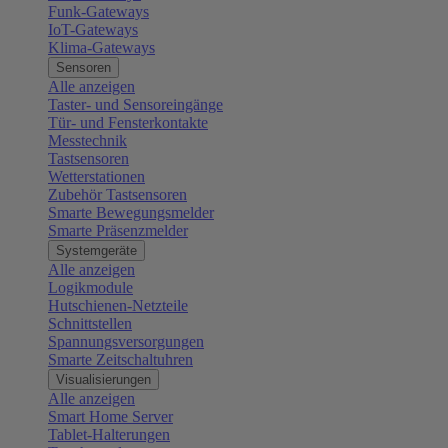
Funk-Gateways
IoT-Gateways
Klima-Gateways
Sensoren
Alle anzeigen
Taster- und Sensoreingänge
Tür- und Fensterkontakte
Messtechnik
Tastsensoren
Wetterstationen
Zubehör Tastsensoren
Smarte Bewegungsmelder
Smarte Präsenzmelder
Systemgeräte
Alle anzeigen
Logikmodule
Hutschienen-Netzteile
Schnittstellen
Spannungsversorgungen
Smarte Zeitschaltuhren
Visualisierungen
Alle anzeigen
Smart Home Server
Tablet-Halterungen