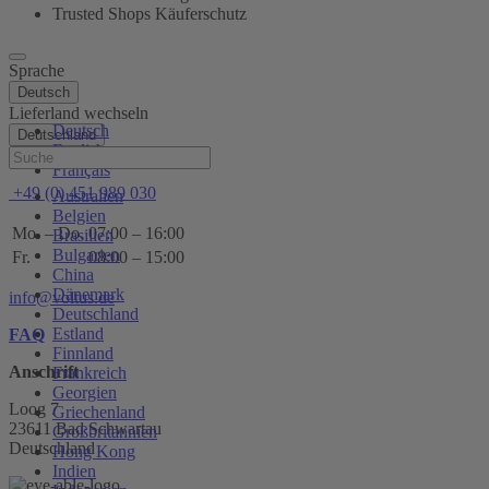
Trusted Shops Käuferschutz
Sprache
Deutsch
Lieferland wechseln
Deutsch
Deutschland
English
Hilfe
Français
+49 (0) 451 989 030
Australien
Belgien
Mo. – Do.
07:00 – 16:00
Brasilien
Bulgarien
Fr.
08:00 – 15:00
China
Dänemark
info@voltus.de
Deutschland
Estland
FAQ
Finnland
Anschrift
Frankreich
Georgien
Loog 7
Griechenland
23611 Bad Schwartau
Großbritannien
Deutschland
Hong Kong
Indien