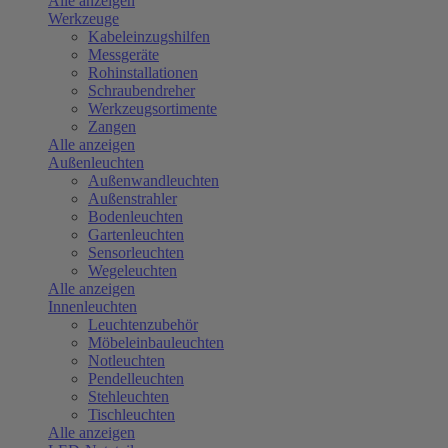
Alle anzeigen
Werkzeuge
Kabeleinzugshilfen
Messgeräte
Rohinstallationen
Schraubendreher
Werkzeugsortimente
Zangen
Alle anzeigen
Außenleuchten
Außenwandleuchten
Außenstrahler
Bodenleuchten
Gartenleuchten
Sensorleuchten
Wegeleuchten
Alle anzeigen
Innenleuchten
Leuchtenzubehör
Möbeleinbauleuchten
Notleuchten
Pendelleuchten
Stehleuchten
Tischleuchten
Alle anzeigen