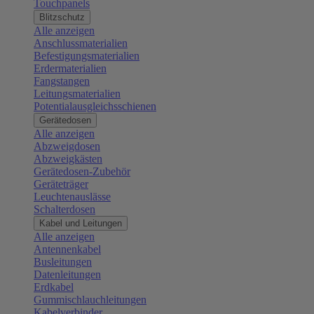
Touchpanels
Blitzschutz
Alle anzeigen
Anschlussmaterialien
Befestigungsmaterialien
Erdermaterialien
Fangstangen
Leitungsmaterialien
Potentialausgleichsschienen
Gerätedosen
Alle anzeigen
Abzweigdosen
Abzweigkästen
Gerätedosen-Zubehör
Geräteträger
Leuchtenauslässe
Schalterdosen
Kabel und Leitungen
Alle anzeigen
Antennenkabel
Busleitungen
Datenleitungen
Erdkabel
Gummischlauchleitungen
Kabelverbinder