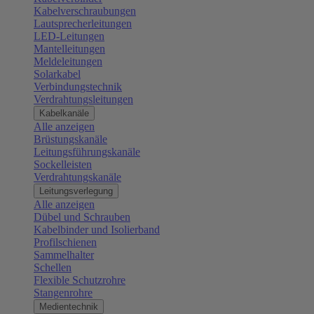
Kabelverschraubungen
Lautsprecherleitungen
LED-Leitungen
Mantelleitungen
Meldeleitungen
Solarkabel
Verbindungstechnik
Verdrahtungsleitungen
Kabelkanäle
Alle anzeigen
Brüstungskanäle
Leitungsführungskanäle
Sockelleisten
Verdrahtungskanäle
Leitungsverlegung
Alle anzeigen
Dübel und Schrauben
Kabelbinder und Isolierband
Profilschienen
Sammelhalter
Schellen
Flexible Schutzrohre
Stangenrohre
Medientechnik