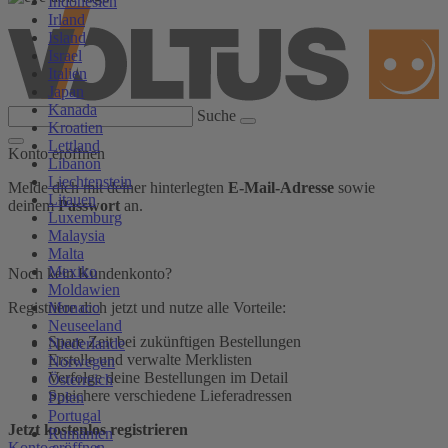
Indonesien
Irland
Island
Israel
Italien
Japan
Kanada
Suche
Kroatien
Lettland
Konto eröffnen
Libanon
Liechtenstein
Melde dich mit deiner hinterlegten
E-Mail-Adresse
sowie
Litauen
deinem
Passwort
an.
Luxemburg
Malaysia
Malta
Mexiko
Noch kein Kundenkonto?
Moldawien
Monaco
Registriere dich jetzt und nutze alle Vorteile:
Neuseeland
Spare Zeit bei zukünftigen Bestellungen
Niederlande
Erstelle und verwalte Merklisten
Norwegen
Verfolge deine Bestellungen im Detail
Österreich
Speichere verschiedene Lieferadressen
Polen
Portugal
Jetzt kostenlos registrieren
Rumänien
Konto eröffnen