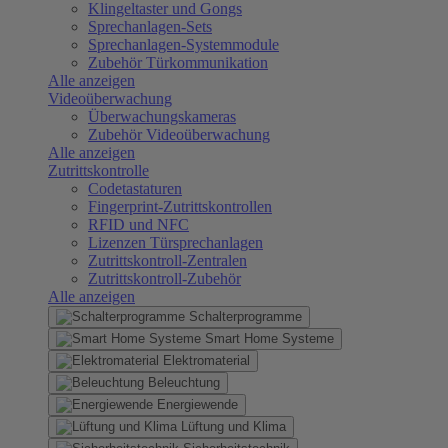
Klingeltaster und Gongs
Sprechanlagen-Sets
Sprechanlagen-Systemmodule
Zubehör Türkommunikation
Alle anzeigen
Videoüberwachung
Überwachungskameras
Zubehör Videoüberwachung
Alle anzeigen
Zutrittskontrolle
Codetastaturen
Fingerprint-Zutrittskontrollen
RFID und NFC
Lizenzen Türsprechanlagen
Zutrittskontroll-Zentralen
Zutrittskontroll-Zubehör
Alle anzeigen
Schalterprogramme
Smart Home Systeme
Elektromaterial
Beleuchtung
Energiewende
Lüftung und Klima