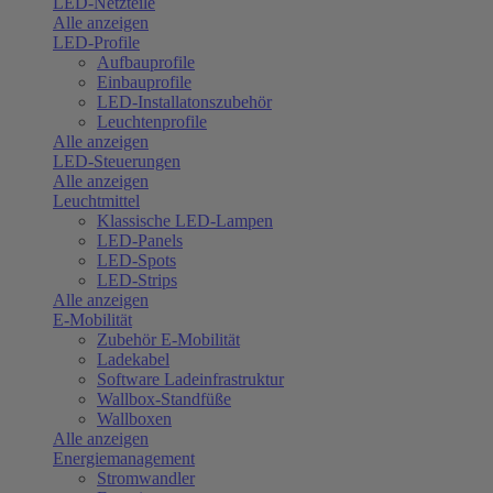
LED-Netzteile
Alle anzeigen
LED-Profile
Aufbauprofile
Einbauprofile
LED-Installatonszubehör
Leuchtenprofile
Alle anzeigen
LED-Steuerungen
Alle anzeigen
Leuchtmittel
Klassische LED-Lampen
LED-Panels
LED-Spots
LED-Strips
Alle anzeigen
E-Mobilität
Zubehör E-Mobilität
Ladekabel
Software Ladeinfrastruktur
Wallbox-Standfüße
Wallboxen
Alle anzeigen
Energiemanagement
Stromwandler