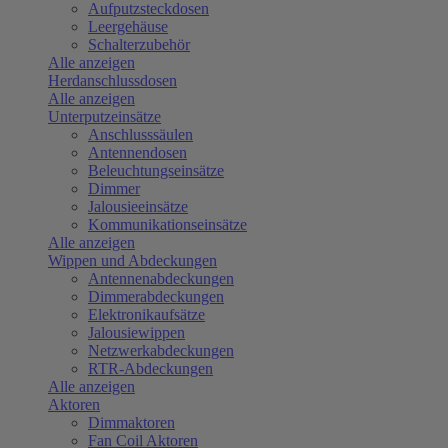
Aufputzsteckdosen
Leergehäuse
Schalterzubehör
Alle anzeigen
Herdanschlussdosen
Alle anzeigen
Unterputzeinsätze
Anschlusssäulen
Antennendosen
Beleuchtungseinsätze
Dimmer
Jalousieeinsätze
Kommunikationseinsätze
Alle anzeigen
Wippen und Abdeckungen
Antennenabdeckungen
Dimmerabdeckungen
Elektronikaufsätze
Jalousiewippen
Netzwerkabdeckungen
RTR-Abdeckungen
Alle anzeigen
Aktoren
Dimmaktoren
Fan Coil Aktoren