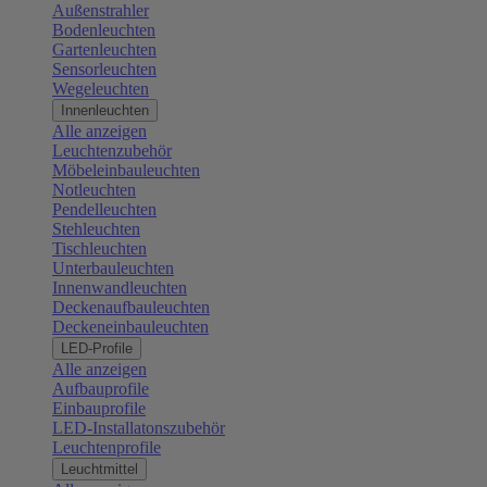
Außenstrahler
Bodenleuchten
Gartenleuchten
Sensorleuchten
Wegeleuchten
Innenleuchten
Alle anzeigen
Leuchtenzubehör
Möbeleinbauleuchten
Notleuchten
Pendelleuchten
Stehleuchten
Tischleuchten
Unterbauleuchten
Innenwandleuchten
Deckenaufbauleuchten
Deckeneinbauleuchten
LED-Profile
Alle anzeigen
Aufbauprofile
Einbauprofile
LED-Installatonszubehör
Leuchtenprofile
Leuchtmittel