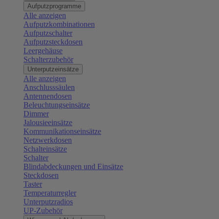
Aufputzprogramme
Alle anzeigen
Aufputzkombinationen
Aufputzschalter
Aufputzsteckdosen
Leergehäuse
Schalterzubehör
Unterputzeinsätze
Alle anzeigen
Anschlusssäulen
Antennendosen
Beleuchtungseinsätze
Dimmer
Jalousieeinsätze
Kommunikationseinsätze
Netzwerkdosen
Schalteinsätze
Schalter
Blindabdeckungen und Einsätze
Steckdosen
Taster
Temperaturregler
Unterputzradios
UP-Zubehör