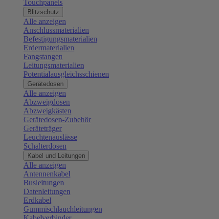
Touchpanels
Blitzschutz
Alle anzeigen
Anschlussmaterialien
Befestigungsmaterialien
Erdermaterialien
Fangstangen
Leitungsmaterialien
Potentialausgleichsschienen
Gerätedosen
Alle anzeigen
Abzweigdosen
Abzweigkästen
Gerätedosen-Zubehör
Geräteträger
Leuchtenauslässe
Schalterdosen
Kabel und Leitungen
Alle anzeigen
Antennenkabel
Busleitungen
Datenleitungen
Erdkabel
Gummischlauchleitungen
Kabelverbinder