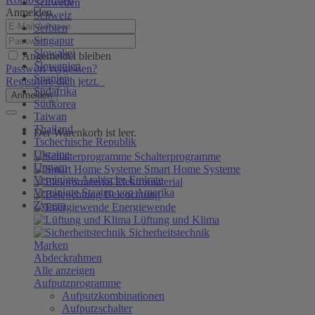
Schweden
Anmelden
Schweiz
Serbien
Singapur
Slowakei
Angemeldet bleiben
Slowenien
Passwort vergessen?
Spanien
Registriere dich jetzt.
Südafrika
Anmelden
Südkorea
Taiwan
Thailand
Der Warenkorb ist leer.
Tschechische Republik
Ukraine
Schalterprogramme
Ungarn
Smart Home Systeme
Vereinigte Arabische Emirate
Elektromaterial
Vereinigte Staaten von Amerika
Beleuchtung
Zypern
Energiewende
Lüftung und Klima
Sicherheitstechnik
Marken
Abdeckrahmen
Alle anzeigen
Aufputzprogramme
Aufputzkombinationen
Aufputzschalter