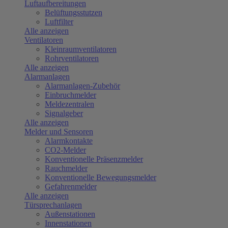
Luftaufbereitungen
Belüftungsstutzen
Luftfilter
Alle anzeigen
Ventilatoren
Kleinraumventilatoren
Rohrventilatoren
Alle anzeigen
Alarmanlagen
Alarmanlagen-Zubehör
Einbruchmelder
Meldezentralen
Signalgeber
Alle anzeigen
Melder und Sensoren
Alarmkontakte
CO2-Melder
Konventionelle Präsenzmelder
Rauchmelder
Konventionelle Bewegungsmelder
Gefahrenmelder
Alle anzeigen
Türsprechanlagen
Außenstationen
Innenstationen