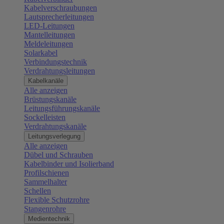
Kabelverschraubungen
Lautsprecherleitungen
LED-Leitungen
Mantelleitungen
Meldeleitungen
Solarkabel
Verbindungstechnik
Verdrahtungsleitungen
Kabelkanäle
Alle anzeigen
Brüstungskanäle
Leitungsführungskanäle
Sockelleisten
Verdrahtungskanäle
Leitungsverlegung
Alle anzeigen
Dübel und Schrauben
Kabelbinder und Isolierband
Profilschienen
Sammelhalter
Schellen
Flexible Schutzrohre
Stangenrohre
Medientechnik