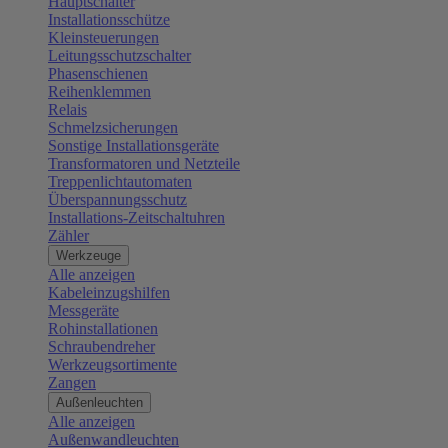
Hauptschalter
Installationsschütze
Kleinsteuerungen
Leitungsschutzschalter
Phasenschienen
Reihenklemmen
Relais
Schmelzsicherungen
Sonstige Installationsgeräte
Transformatoren und Netzteile
Treppenlichtautomaten
Überspannungsschutz
Installations-Zeitschaltuhren
Zähler
Werkzeuge
Alle anzeigen
Kabeleinzugshilfen
Messgeräte
Rohinstallationen
Schraubendreher
Werkzeugsortimente
Zangen
Außenleuchten
Alle anzeigen
Außenwandleuchten