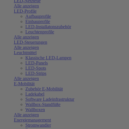
LED-Netzteile
Alle anzeigen
LED-Profile
Aufbauprofile
Einbauprofile
LED-Installatonszubehör
Leuchtenprofile
Alle anzeigen
LED-Steuerungen
Alle anzeigen
Leuchtmittel
Klassische LED-Lampen
LED-Panels
LED-Spots
LED-Strips
Alle anzeigen
E-Mobilität
Zubehör E-Mobilität
Ladekabel
Software Ladeinfrastruktur
Wallbox-Standfüße
Wallboxen
Alle anzeigen
Energiemanagement
Stromwandler