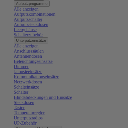
Aufputzprogramme
Alle anzeigen
Aufputzkombinationen
Aufputzschalter
Aufputzsteckdosen
Leergehäuse
Schalterzubehör
Unterputzeinsätze
Alle anzeigen
Anschlusssäulen
Antennendosen
Beleuchtungseinsätze
Dimmer
Jalousieeinsätze
Kommunikationseinsätze
Netzwerkdosen
Schalteinsätze
Schalter
Blindabdeckungen und Einsätze
Steckdosen
Taster
Temperaturregler
Unterputzradios
UP-Zubehör