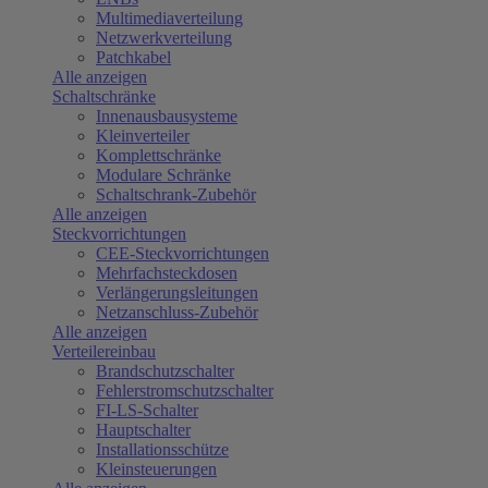
Multimediaverteilung
Netzwerkverteilung
Patchkabel
Alle anzeigen
Schaltschränke
Innenausbausysteme
Kleinverteiler
Komplettschränke
Modulare Schränke
Schaltschrank-Zubehör
Alle anzeigen
Steckvorrichtungen
CEE-Steckvorrichtungen
Mehrfachsteckdosen
Verlängerungsleitungen
Netzanschluss-Zubehör
Alle anzeigen
Verteilereinbau
Brandschutzschalter
Fehlerstromschutzschalter
FI-LS-Schalter
Hauptschalter
Installationsschütze
Kleinsteuerungen