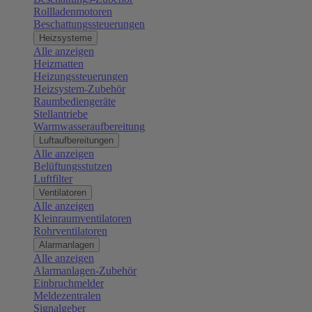
Rollladenmotoren
Beschattungssteuerungen
Heizsysteme
Alle anzeigen
Heizmatten
Heizungssteuerungen
Heizsystem-Zubehör
Raumbediengeräte
Stellantriebe
Warmwasseraufbereitung
Luftaufbereitungen
Alle anzeigen
Belüftungsstutzen
Luftfilter
Ventilatoren
Alle anzeigen
Kleinraumventilatoren
Rohrventilatoren
Alarmanlagen
Alle anzeigen
Alarmanlagen-Zubehör
Einbruchmelder
Meldezentralen
Signalgeber