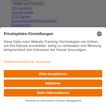
Melder und Sensoren
Alle anzeigen
Alarmkontakte
CO2-Melder
Konventionelle Präsenzmelder
Rauchmelder
Konventionelle Bewegungsmelder
Gefahrenmelder
Zubehör Melder und Sensoren
Türsprechanlagen
Alle anzeigen
Außenstationen
Innenstationen
Klingeltaster und Gongs
Sprechanlagen-Sets
Sprechanlagen-Systemmodule
Zubehör Türkommunikation
Videoüberwachung
Alle anzeigen
Überwachungskameras
Zubehör Videoüberwachung
Zutrittskontrolle
Alle anzeigen
Codetastaturen