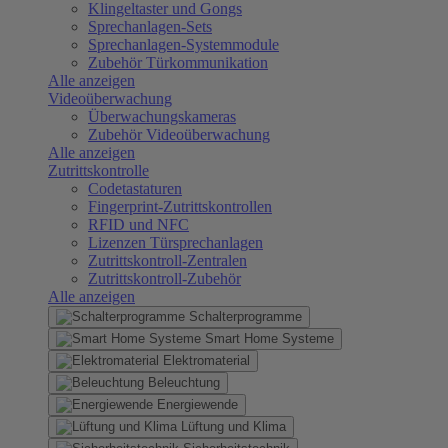
Klingeltaster und Gongs
Sprechanlagen-Sets
Sprechanlagen-Systemmodule
Zubehör Türkommunikation
Alle anzeigen
Videoüberwachung
Überwachungskameras
Zubehör Videoüberwachung
Alle anzeigen
Zutrittskontrolle
Codetastaturen
Fingerprint-Zutrittskontrollen
RFID und NFC
Lizenzen Türsprechanlagen
Zutrittskontroll-Zentralen
Zutrittskontroll-Zubehör
Alle anzeigen
Schalterprogramme
Smart Home Systeme
Elektromaterial
Beleuchtung
Energiewende
Lüftung und Klima