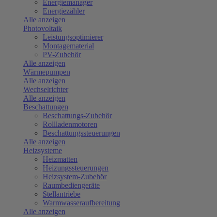
Energiemanager
Energiezähler
Alle anzeigen
Photovoltaik
Leistungsoptimierer
Montagematerial
PV-Zubehör
Alle anzeigen
Wärmepumpen
Alle anzeigen
Wechselrichter
Alle anzeigen
Beschattungen
Beschattungs-Zubehör
Rollladenmotoren
Beschattungssteuerungen
Alle anzeigen
Heizsysteme
Heizmatten
Heizungssteuerungen
Heizsystem-Zubehör
Raumbediengeräte
Stellantriebe
Warmwasseraufbereitung
Alle anzeigen