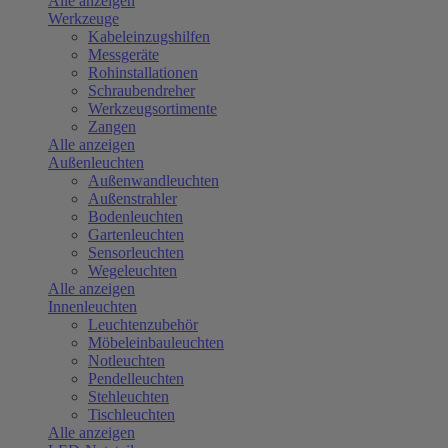
Alle anzeigen
Werkzeuge
Kabeleinzugshilfen
Messgeräte
Rohinstallationen
Schraubendreher
Werkzeugsortimente
Zangen
Alle anzeigen
Außenleuchten
Außenwandleuchten
Außenstrahler
Bodenleuchten
Gartenleuchten
Sensorleuchten
Wegeleuchten
Alle anzeigen
Innenleuchten
Leuchtenzubehör
Möbeleinbauleuchten
Notleuchten
Pendelleuchten
Stehleuchten
Tischleuchten
Alle anzeigen