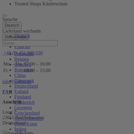
Trusted Shops Käuferschutz
Sprache
Deutsch
Lieferland wechseln
Deutsch
Deutschland
English
Hilfe
Français
+49 (0) 451 989 030
Australien
Belgien
Mo. – Do.
07:00 – 16:00
Brasilien
Bulgarien
Fr.
08:00 – 15:00
China
Dänemark
info@voltus.de
Deutschland
Estland
FAQ
Finnland
Anschrift
Frankreich
Georgien
Loog 7
Griechenland
23611 Bad Schwartau
Großbritannien
Deutschland
Hong Kong
Indien