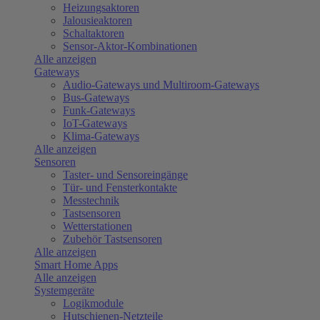
Heizungsaktoren
Jalousieaktoren
Schaltaktoren
Sensor-Aktor-Kombinationen
Alle anzeigen
Gateways
Audio-Gateways und Multiroom-Gateways
Bus-Gateways
Funk-Gateways
IoT-Gateways
Klima-Gateways
Alle anzeigen
Sensoren
Taster- und Sensoreingänge
Tür- und Fensterkontakte
Messtechnik
Tastsensoren
Wetterstationen
Zubehör Tastsensoren
Alle anzeigen
Smart Home Apps
Alle anzeigen
Systemgeräte
Logikmodule
Hutschienen-Netzteile