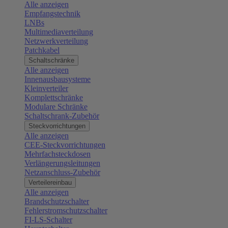
Alle anzeigen
Empfangstechnik
LNBs
Multimediaverteilung
Netzwerkverteilung
Patchkabel
Schaltschränke
Alle anzeigen
Innenausbausysteme
Kleinverteiler
Komplettschränke
Modulare Schränke
Schaltschrank-Zubehör
Steckvorrichtungen
Alle anzeigen
CEE-Steckvorrichtungen
Mehrfachsteckdosen
Verlängerungsleitungen
Netzanschluss-Zubehör
Verteilereinbau
Alle anzeigen
Brandschutzschalter
Fehlerstromschutzschalter
FI-LS-Schalter