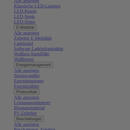
Alle anzeigen
Klassische LED-Lampen
LED-Panels
LED-Spots
LED-Strips
E-Mobilität
Alle anzeigen
Zubehör E-Mobilität
Ladekabel
Software Ladeinfrastruktur
Wallbox-Standfüße
Wallboxen
Energiemanagement
Alle anzeigen
Stromwandler
Energiemanager
Energiezähler
Photovoltaik
Alle anzeigen
Leistungsoptimierer
Montagematerial
PV-Zubehör
Beschattungen
Alle anzeigen
Beschattungs-Zubehör