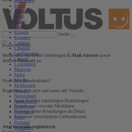
Indonesien
Irland
Island
Israel
Italien
Japan
Kanada
Suche
Kroatien
Lettland
Konto eröffnen
Libanon
Liechtenstein
Melde dich mit deiner hinterlegten
E-Mail-Adresse
sowie
Litauen
deinem
Passwort
an.
Luxemburg
Malaysia
Malta
Mexiko
Noch kein Kundenkonto?
Moldawien
Monaco
Registriere dich jetzt und nutze alle Vorteile:
Neuseeland
Spare Zeit bei zukünftigen Bestellungen
Niederlande
Erstelle und verwalte Merklisten
Norwegen
Verfolge deine Bestellungen im Detail
Österreich
Speichere verschiedene Lieferadressen
Polen
Portugal
Jetzt kostenlos registrieren
Rumänien
Konto eröffnen