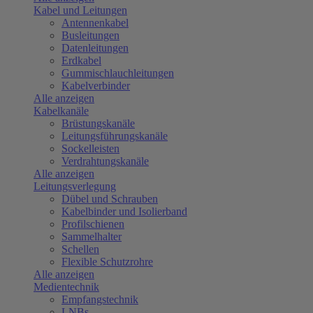
Kabel und Leitungen
Antennenkabel
Busleitungen
Datenleitungen
Erdkabel
Gummischlauchleitungen
Kabelverbinder
Alle anzeigen
Kabelkanäle
Brüstungskanäle
Leitungsführungskanäle
Sockelleisten
Verdrahtungskanäle
Alle anzeigen
Leitungsverlegung
Dübel und Schrauben
Kabelbinder und Isolierband
Profilschienen
Sammelhalter
Schellen
Flexible Schutzrohre
Alle anzeigen
Medientechnik
Empfangstechnik
LNBs