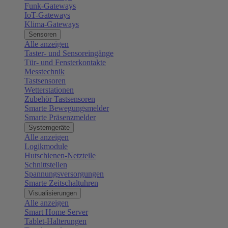
Funk-Gateways
IoT-Gateways
Klima-Gateways
Sensoren
Alle anzeigen
Taster- und Sensoreingänge
Tür- und Fensterkontakte
Messtechnik
Tastsensoren
Wetterstationen
Zubehör Tastsensoren
Smarte Bewegungsmelder
Smarte Präsenzmelder
Systemgeräte
Alle anzeigen
Logikmodule
Hutschienen-Netzteile
Schnittstellen
Spannungsversorgungen
Smarte Zeitschaltuhren
Visualisierungen
Alle anzeigen
Smart Home Server
Tablet-Halterungen