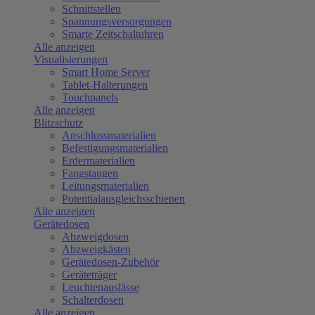
Schnittstellen
Spannungsversorgungen
Smarte Zeitschaltuhren
Alle anzeigen
Visualisierungen
Smart Home Server
Tablet-Halterungen
Touchpanels
Alle anzeigen
Blitzschutz
Anschlussmaterialien
Befestigungsmaterialien
Erdermaterialien
Fangstangen
Leitungsmaterialien
Potentialausgleichsschienen
Alle anzeigen
Gerätedosen
Abzweigdosen
Abzweigkästen
Gerätedosen-Zubehör
Geräteträger
Leuchtenauslässe
Schalterdosen
Alle anzeigen