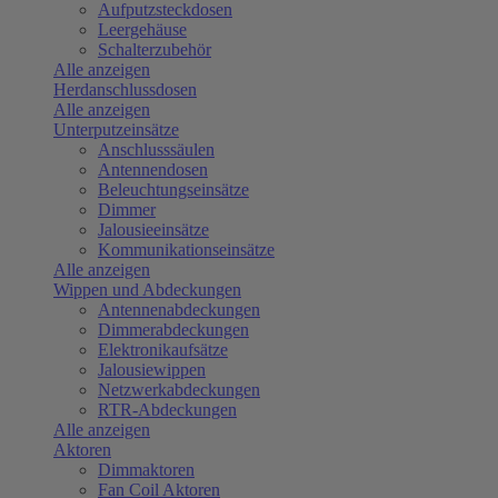
Aufputzsteckdosen
Leergehäuse
Schalterzubehör
Alle anzeigen
Herdanschlussdosen
Alle anzeigen
Unterputzeinsätze
Anschlusssäulen
Antennendosen
Beleuchtungseinsätze
Dimmer
Jalousieeinsätze
Kommunikationseinsätze
Alle anzeigen
Wippen und Abdeckungen
Antennenabdeckungen
Dimmerabdeckungen
Elektronikaufsätze
Jalousiewippen
Netzwerkabdeckungen
RTR-Abdeckungen
Alle anzeigen
Aktoren
Dimmaktoren
Fan Coil Aktoren