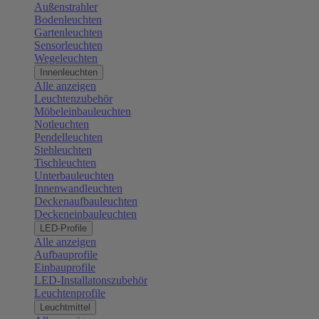
Außenstrahler
Bodenleuchten
Gartenleuchten
Sensorleuchten
Wegeleuchten
Innenleuchten
Alle anzeigen
Leuchtenzubehör
Möbeleinbauleuchten
Notleuchten
Pendelleuchten
Stehleuchten
Tischleuchten
Unterbauleuchten
Innenwandleuchten
Deckenaufbauleuchten
Deckeneinbauleuchten
LED-Profile
Alle anzeigen
Aufbauprofile
Einbauprofile
LED-Installatonszubehör
Leuchtenprofile
Leuchtmittel