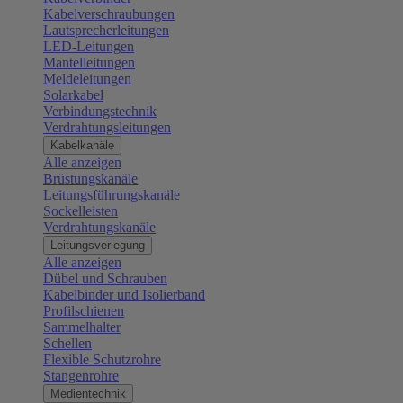
Kabelverschraubungen
Lautsprecherleitungen
LED-Leitungen
Mantelleitungen
Meldeleitungen
Solarkabel
Verbindungstechnik
Verdrahtungsleitungen
Kabelkanäle
Alle anzeigen
Brüstungskanäle
Leitungsführungskanäle
Sockelleisten
Verdrahtungskanäle
Leitungsverlegung
Alle anzeigen
Dübel und Schrauben
Kabelbinder und Isolierband
Profilschienen
Sammelhalter
Schellen
Flexible Schutzrohre
Stangenrohre
Medientechnik