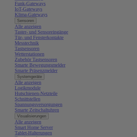
Funk-Gateways
IoT-Gateways
Klima-Gateways
Sensoren
Alle anzeigen
Taster- und Sensoreingänge
Tür- und Fensterkontakte
Messtechnik
Tastsensoren
Wetterstationen
Zubehör Tastsensoren
Smarte Bewegungsmelder
Smarte Präsenzmelder
Systemgeräte
Alle anzeigen
Logikmodule
Hutschienen-Netzteile
Schnittstellen
Spannungsversorgungen
Smarte Zeitschaltuhren
Visualisierungen
Alle anzeigen
Smart Home Server
Tablet-Halterungen