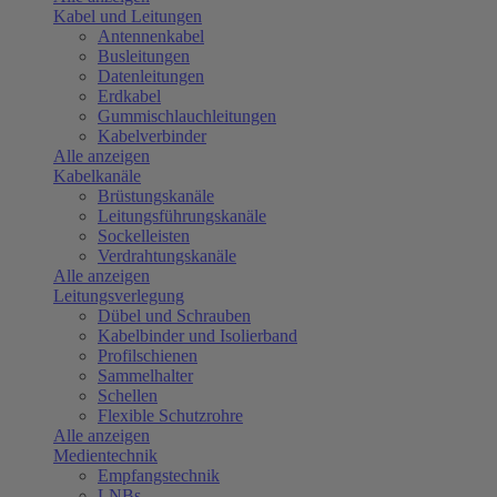
Kabel und Leitungen
Antennenkabel
Busleitungen
Datenleitungen
Erdkabel
Gummischlauchleitungen
Kabelverbinder
Alle anzeigen
Kabelkanäle
Brüstungskanäle
Leitungsführungskanäle
Sockelleisten
Verdrahtungskanäle
Alle anzeigen
Leitungsverlegung
Dübel und Schrauben
Kabelbinder und Isolierband
Profilschienen
Sammelhalter
Schellen
Flexible Schutzrohre
Alle anzeigen
Medientechnik
Empfangstechnik
LNBs