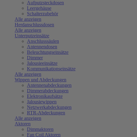
Aufputzsteckdosen
Leergehäuse
Schalterzubehör
Alle anzeigen
Herdanschlussdosen
Alle anzeigen
Unterputzeinsätze
Anschlusssäulen
Antennendosen
Beleuchtungseinsätze
Dimmer
Jalousieeinsätze
Kommunikationseinsätze
Alle anzeigen
Wippen und Abdeckungen
Antennenabdeckungen
Dimmerabdeckungen
Elektronikaufsätze
Jalousiewippen
Netzwerkabdeckungen
RTR-Abdeckungen
Alle anzeigen
Aktoren
Dimmaktoren
Fan Coil Aktoren