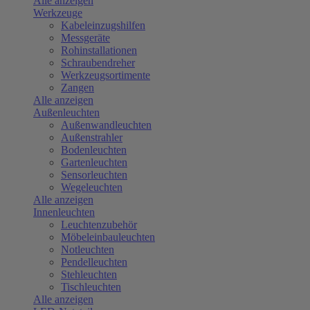
Alle anzeigen
Werkzeuge
Kabeleinzugshilfen
Messgeräte
Rohinstallationen
Schraubendreher
Werkzeugsortimente
Zangen
Alle anzeigen
Außenleuchten
Außenwandleuchten
Außenstrahler
Bodenleuchten
Gartenleuchten
Sensorleuchten
Wegeleuchten
Alle anzeigen
Innenleuchten
Leuchtenzubehör
Möbeleinbauleuchten
Notleuchten
Pendelleuchten
Stehleuchten
Tischleuchten
Alle anzeigen