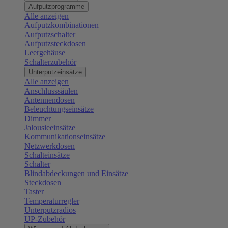
Aufputzprogramme
Alle anzeigen
Aufputzkombinationen
Aufputzschalter
Aufputzsteckdosen
Leergehäuse
Schalterzubehör
Unterputzeinsätze
Alle anzeigen
Anschlusssäulen
Antennendosen
Beleuchtungseinsätze
Dimmer
Jalousieeinsätze
Kommunikationseinsätze
Netzwerkdosen
Schalteinsätze
Schalter
Blindabdeckungen und Einsätze
Steckdosen
Taster
Temperaturregler
Unterputzradios
UP-Zubehör