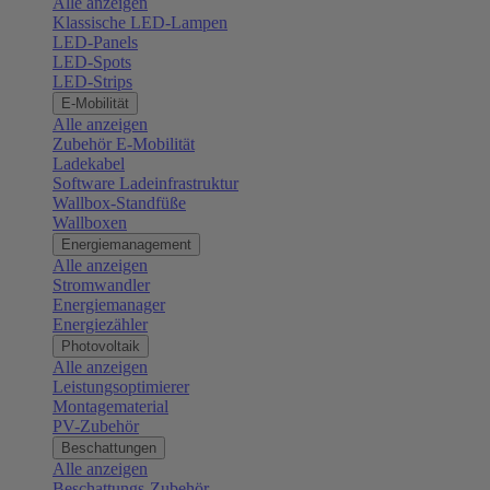
Alle anzeigen
Klassische LED-Lampen
LED-Panels
LED-Spots
LED-Strips
E-Mobilität
Alle anzeigen
Zubehör E-Mobilität
Ladekabel
Software Ladeinfrastruktur
Wallbox-Standfüße
Wallboxen
Energiemanagement
Alle anzeigen
Stromwandler
Energiemanager
Energiezähler
Photovoltaik
Alle anzeigen
Leistungsoptimierer
Montagematerial
PV-Zubehör
Beschattungen
Alle anzeigen
Beschattungs-Zubehör