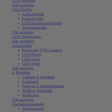
LED-Netzteile
Alle anzeigen
LED-Profile
Aufbauprofile
Einbauprofile
LED-Installatonszubehör
Leuchtenprofile
Alle anzeigen
LED-Steuerungen
Alle anzeigen
Leuchtmittel
Klassische LED-Lampen
LED-Panels
LED-Spots
LED-Strips
Alle anzeigen
E-Mobilität
Zubehör E-Mobilität
Ladekabel
Software Ladeinfrastruktur
Wallbox-Standfüße
Wallboxen
Alle anzeigen
Energiemanagement
Stromwandler