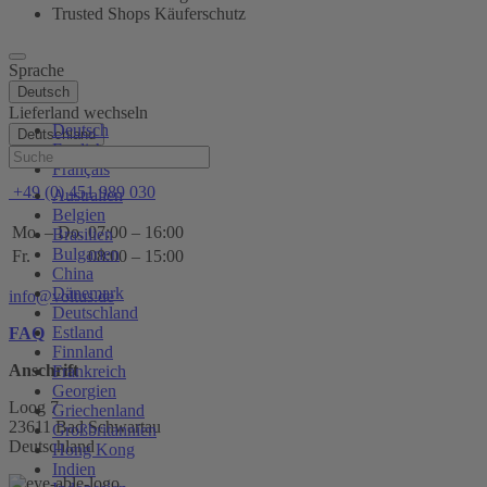
Trusted Shops Käuferschutz
Sprache
Deutsch
Lieferland wechseln
Deutsch
Deutschland
English
Hilfe
Français
+49 (0) 451 989 030
Australien
Belgien
Mo. – Do.
07:00 – 16:00
Brasilien
Bulgarien
Fr.
08:00 – 15:00
China
Dänemark
info@voltus.de
Deutschland
Estland
FAQ
Finnland
Anschrift
Frankreich
Georgien
Loog 7
Griechenland
23611 Bad Schwartau
Großbritannien
Deutschland
Hong Kong
Indien