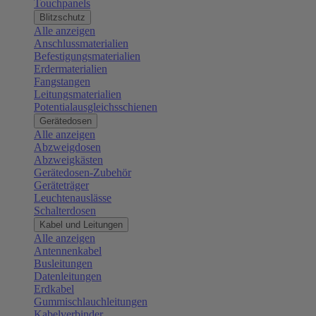
Touchpanels
Blitzschutz
Alle anzeigen
Anschlussmaterialien
Befestigungsmaterialien
Erdermaterialien
Fangstangen
Leitungsmaterialien
Potentialausgleichsschienen
Gerätedosen
Alle anzeigen
Abzweigdosen
Abzweigkästen
Gerätedosen-Zubehör
Geräteträger
Leuchtenauslässe
Schalterdosen
Kabel und Leitungen
Alle anzeigen
Antennenkabel
Busleitungen
Datenleitungen
Erdkabel
Gummischlauchleitungen
Kabelverbinder