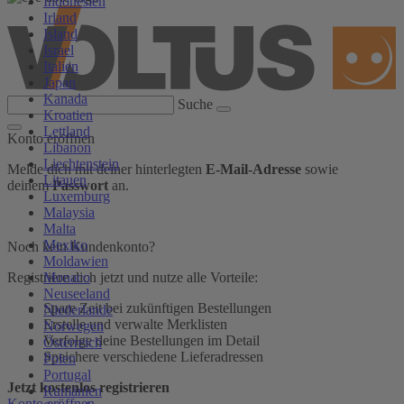
Indonesien
Irland
Island
Israel
Italien
Japan
Kanada
Suche
Kroatien
Lettland
Konto eröffnen
Libanon
Liechtenstein
Melde dich mit deiner hinterlegten
E-Mail-Adresse
sowie
Litauen
deinem
Passwort
an.
Luxemburg
Malaysia
Malta
Mexiko
Noch kein Kundenkonto?
Moldawien
Monaco
Registriere dich jetzt und nutze alle Vorteile:
Neuseeland
Spare Zeit bei zukünftigen Bestellungen
Niederlande
Erstelle und verwalte Merklisten
Norwegen
Verfolge deine Bestellungen im Detail
Österreich
Speichere verschiedene Lieferadressen
Polen
Portugal
Jetzt kostenlos registrieren
Rumänien
Konto eröffnen