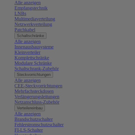
Alle anzeigen
Empfangstechnik
LNBs
Multimediaverteilung
Netzwerkverteilung
Patchkabel
Schaltschränke
Alle anzeigen
Innenausbausysteme
Kleinverteiler
Komplettschränke
Modulare Schränke
Schaltschrank-Zubehör
Steckvorrichtungen
Alle anzeigen
CEE-Steckvorrichtungen
Mehrfachsteckdosen
Verlängerungsleitungen
Netzanschluss-Zubehör
Verteilereinbau
Alle anzeigen
Brandschutzschalter
Fehlerstromschutzschalter
FI-LS-Schalter