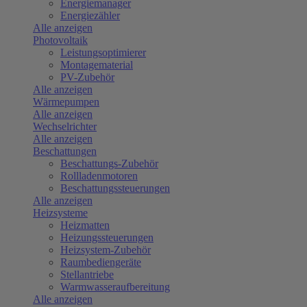
Energiemanager
Energiezähler
Alle anzeigen
Photovoltaik
Leistungsoptimierer
Montagematerial
PV-Zubehör
Alle anzeigen
Wärmepumpen
Alle anzeigen
Wechselrichter
Alle anzeigen
Beschattungen
Beschattungs-Zubehör
Rollladenmotoren
Beschattungssteuerungen
Alle anzeigen
Heizsysteme
Heizmatten
Heizungssteuerungen
Heizsystem-Zubehör
Raumbediengeräte
Stellantriebe
Warmwasseraufbereitung
Alle anzeigen