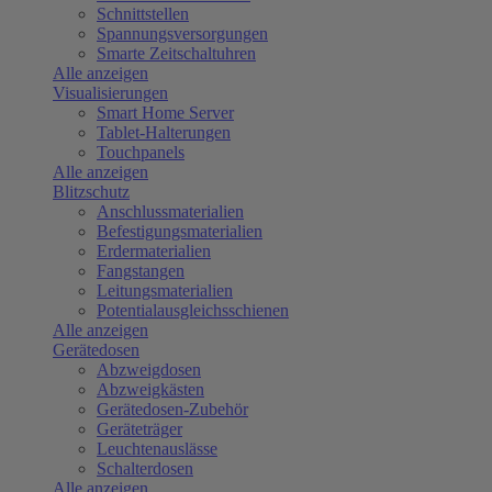
Schnittstellen
Spannungsversorgungen
Smarte Zeitschaltuhren
Alle anzeigen
Visualisierungen
Smart Home Server
Tablet-Halterungen
Touchpanels
Alle anzeigen
Blitzschutz
Anschlussmaterialien
Befestigungsmaterialien
Erdermaterialien
Fangstangen
Leitungsmaterialien
Potentialausgleichsschienen
Alle anzeigen
Gerätedosen
Abzweigdosen
Abzweigkästen
Gerätedosen-Zubehör
Geräteträger
Leuchtenauslässe
Schalterdosen
Alle anzeigen