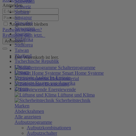
Schweden
Anmelden
Schweiz
Serbien
Singapur
Slowakei
Angemeldet bleiben
Slowenien
Passwort vergessen?
Spanien
Registriere dich jetzt.
Südafrika
Anmelden
Südkorea
Taiwan
Thailand
Der Warenkorb ist leer.
Tschechische Republik
Ukraine
Schalterprogramme
Ungarn
Smart Home Systeme
Vereinigte Arabische Emirate
Elektromaterial
Vereinigte Staaten von Amerika
Beleuchtung
Zypern
Energiewende
Lüftung und Klima
Sicherheitstechnik
Marken
Abdeckrahmen
Alle anzeigen
Aufputzprogramme
Aufputzkombinationen
Aufputzschalter