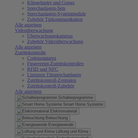
Klingeltaster und Gongs
Sprechanlagen-Sets
Sprechanlagen-Systemmodule
Zubehör Türkommunikation
Alle anzeigen
Videoüberwachung
Überwachungskameras
Zubehör Videoüberwachung
Alle anzeigen
Zutrittskontrolle
Codetastaturen
Fingerprint-Zutrittskontrollen
RFID und NFC
Lizenzen Türsprechanlagen
Zutrittskontroll-Zentralen
Zutrittskontroll-Zubehör
Alle anzeigen
Schalterprogramme
Smart Home Systeme
Elektromaterial
Beleuchtung
Energiewende
Lüftung und Klima