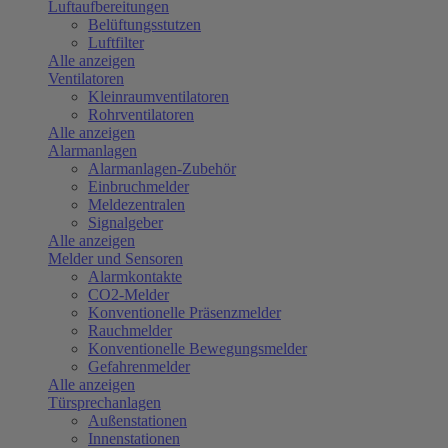
Luftaufbereitungen
Belüftungsstutzen
Luftfilter
Alle anzeigen
Ventilatoren
Kleinraumventilatoren
Rohrventilatoren
Alle anzeigen
Alarmanlagen
Alarmanlagen-Zubehör
Einbruchmelder
Meldezentralen
Signalgeber
Alle anzeigen
Melder und Sensoren
Alarmkontakte
CO2-Melder
Konventionelle Präsenzmelder
Rauchmelder
Konventionelle Bewegungsmelder
Gefahrenmelder
Alle anzeigen
Türsprechanlagen
Außenstationen
Innenstationen