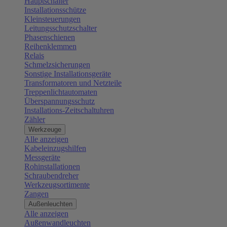
Hauptschalter
Installationsschütze
Kleinsteuerungen
Leitungsschutzschalter
Phasenschienen
Reihenklemmen
Relais
Schmelzsicherungen
Sonstige Installationsgeräte
Transformatoren und Netzteile
Treppenlichtautomaten
Überspannungsschutz
Installations-Zeitschaltuhren
Zähler
Werkzeuge
Alle anzeigen
Kabeleinzugshilfen
Messgeräte
Rohinstallationen
Schraubendreher
Werkzeugsortimente
Zangen
Außenleuchten
Alle anzeigen
Außenwandleuchten