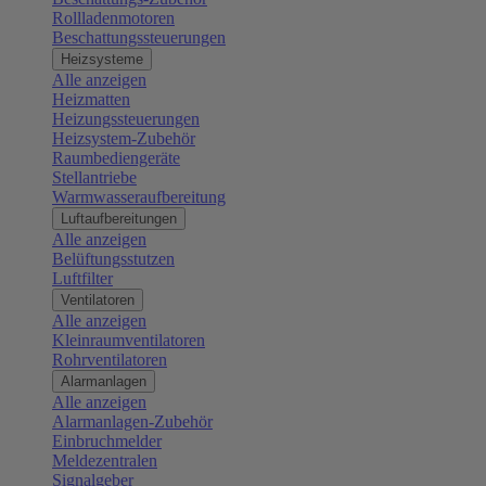
Rollladenmotoren
Beschattungssteuerungen
Heizsysteme
Alle anzeigen
Heizmatten
Heizungssteuerungen
Heizsystem-Zubehör
Raumbediengeräte
Stellantriebe
Warmwasseraufbereitung
Luftaufbereitungen
Alle anzeigen
Belüftungsstutzen
Luftfilter
Ventilatoren
Alle anzeigen
Kleinraumventilatoren
Rohrventilatoren
Alarmanlagen
Alle anzeigen
Alarmanlagen-Zubehör
Einbruchmelder
Meldezentralen
Signalgeber