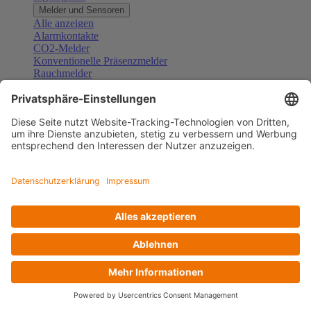
Melder und Sensoren
Alle anzeigen
Alarmkontakte
CO2-Melder
Konventionelle Präsenzmelder
Rauchmelder
Konventionelle Bewegungsmelder
Gefahrenmelder
Zubehör Melder und Sensoren
Türsprechanlagen
Alle anzeigen
Außenstationen
Innenstationen
Klingeltaster und Gongs
Sprechanlagen-Sets
Sprechanlagen-Systemmodule
Zubehör Türkommunikation
Videoüberwachung
Alle anzeigen
Überwachungskameras
Zubehör Videoüberwachung
Zutrittskontrolle
Alle anzeigen
Codetastaturen