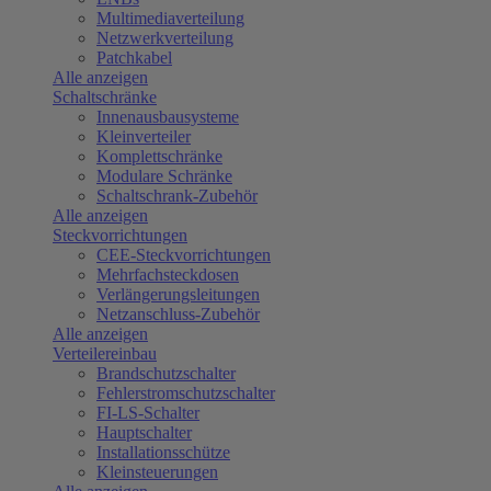
Multimediaverteilung
Netzwerkverteilung
Patchkabel
Alle anzeigen
Schaltschränke
Innenausbausysteme
Kleinverteiler
Komplettschränke
Modulare Schränke
Schaltschrank-Zubehör
Alle anzeigen
Steckvorrichtungen
CEE-Steckvorrichtungen
Mehrfachsteckdosen
Verlängerungsleitungen
Netzanschluss-Zubehör
Alle anzeigen
Verteilereinbau
Brandschutzschalter
Fehlerstromschutzschalter
FI-LS-Schalter
Hauptschalter
Installationsschütze
Kleinsteuerungen