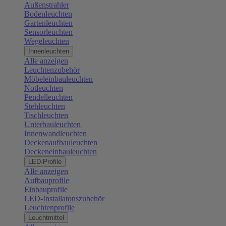
Außenstrahler
Bodenleuchten
Gartenleuchten
Sensorleuchten
Wegeleuchten
Innenleuchten
Alle anzeigen
Leuchtenzubehör
Möbeleinbauleuchten
Notleuchten
Pendelleuchten
Stehleuchten
Tischleuchten
Unterbauleuchten
Innenwandleuchten
Deckenaufbauleuchten
Deckeneinbauleuchten
LED-Profile
Alle anzeigen
Aufbauprofile
Einbauprofile
LED-Installatonszubehör
Leuchtenprofile
Leuchtmittel