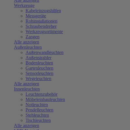
Alle anzeigen
Werkzeuge
Kabeleinzugshilfen
Messgeräte
Rohinstallationen
Schraubendreher
Werkzeugsortimente
Zangen
Alle anzeigen
Außenleuchten
Außenwandleuchten
Außenstrahler
Bodenleuchten
Gartenleuchten
Sensorleuchten
Wegeleuchten
Alle anzeigen
Innenleuchten
Leuchtenzubehör
Möbeleinbauleuchten
Notleuchten
Pendelleuchten
Stehleuchten
Tischleuchten
Alle anzeigen