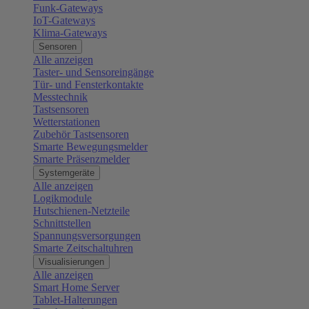
Funk-Gateways
IoT-Gateways
Klima-Gateways
Sensoren
Alle anzeigen
Taster- und Sensoreingänge
Tür- und Fensterkontakte
Messtechnik
Tastsensoren
Wetterstationen
Zubehör Tastsensoren
Smarte Bewegungsmelder
Smarte Präsenzmelder
Systemgeräte
Alle anzeigen
Logikmodule
Hutschienen-Netzteile
Schnittstellen
Spannungsversorgungen
Smarte Zeitschaltuhren
Visualisierungen
Alle anzeigen
Smart Home Server
Tablet-Halterungen