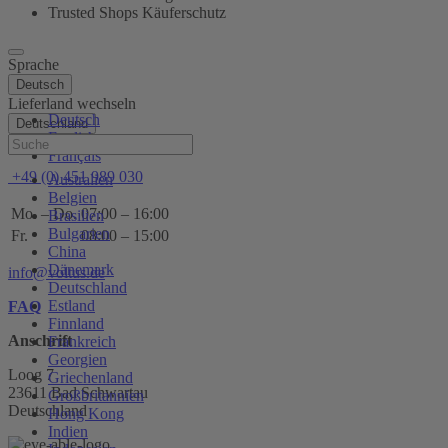
Trusted Shops Käuferschutz
Sprache
Deutsch
Lieferland wechseln
Deutsch
Deutschland
English
Hilfe
Français
+49 (0) 451 989 030
Australien
Belgien
Mo. – Do.
07:00 – 16:00
Brasilien
Bulgarien
Fr.
08:00 – 15:00
China
Dänemark
info@voltus.de
Deutschland
Estland
FAQ
Finnland
Anschrift
Frankreich
Georgien
Loog 7
Griechenland
23611 Bad Schwartau
Großbritannien
Deutschland
Hong Kong
Indien