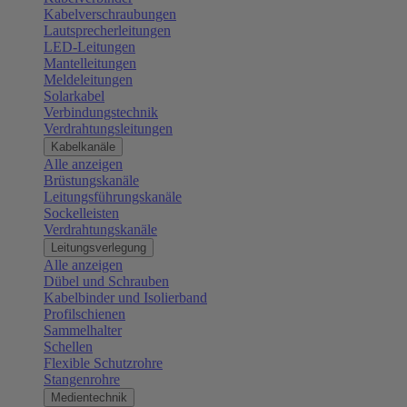
Kabelverschraubungen
Lautsprecherleitungen
LED-Leitungen
Mantelleitungen
Meldeleitungen
Solarkabel
Verbindungstechnik
Verdrahtungsleitungen
Kabelkanäle
Alle anzeigen
Brüstungskanäle
Leitungsführungskanäle
Sockelleisten
Verdrahtungskanäle
Leitungsverlegung
Alle anzeigen
Dübel und Schrauben
Kabelbinder und Isolierband
Profilschienen
Sammelhalter
Schellen
Flexible Schutzrohre
Stangenrohre
Medientechnik