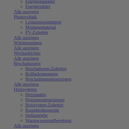
Energiemanager
Energiezähler
Alle anzeigen
Photovoltaik
Leistungsoptimierer
Montagematerial
PV-Zubehör
Alle anzeigen
Wärmepumpen
Alle anzeigen
Wechselrichter
Alle anzeigen
Beschattungen
Beschattungs-Zubehör
Rollladenmotoren
Beschattungssteuerungen
Alle anzeigen
Heizsysteme
Heizmatten
Heizungssteuerungen
Heizsystem-Zubehör
Raumbediengeräte
Stellantriebe
Warmwasseraufbereitung
Alle anzeigen