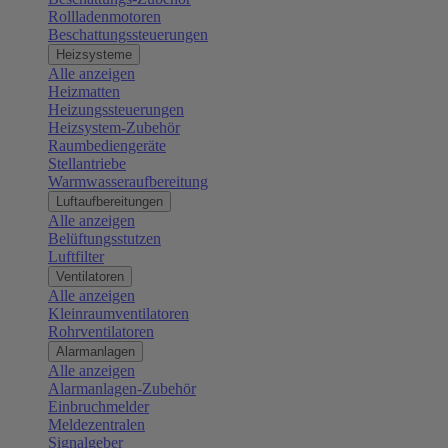
Rollladenmotoren
Beschattungssteuerungen
Heizsysteme
Alle anzeigen
Heizmatten
Heizungssteuerungen
Heizsystem-Zubehör
Raumbediengeräte
Stellantriebe
Warmwasseraufbereitung
Luftaufbereitungen
Alle anzeigen
Belüftungsstutzen
Luftfilter
Ventilatoren
Alle anzeigen
Kleinraumventilatoren
Rohrventilatoren
Alarmanlagen
Alle anzeigen
Alarmanlagen-Zubehör
Einbruchmelder
Meldezentralen
Signalgeber