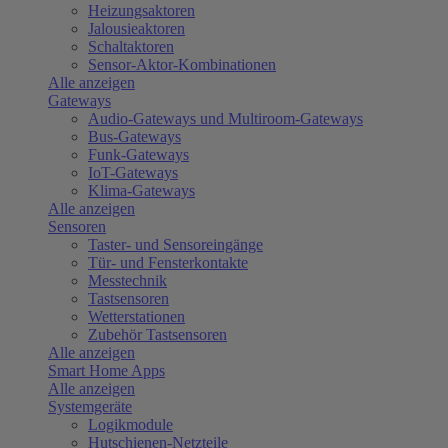
Heizungsaktoren
Jalousieaktoren
Schaltaktoren
Sensor-Aktor-Kombinationen
Alle anzeigen
Gateways
Audio-Gateways und Multiroom-Gateways
Bus-Gateways
Funk-Gateways
IoT-Gateways
Klima-Gateways
Alle anzeigen
Sensoren
Taster- und Sensoreingänge
Tür- und Fensterkontakte
Messtechnik
Tastsensoren
Wetterstationen
Zubehör Tastsensoren
Alle anzeigen
Smart Home Apps
Alle anzeigen
Systemgeräte
Logikmodule
Hutschienen-Netzteile