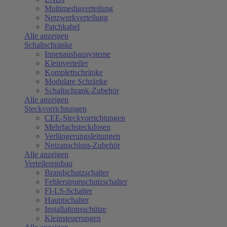
Multimediaverteilung
Netzwerkverteilung
Patchkabel
Alle anzeigen
Schaltschränke
Innenausbausysteme
Kleinverteiler
Komplettschränke
Modulare Schränke
Schaltschrank-Zubehör
Alle anzeigen
Steckvorrichtungen
CEE-Steckvorrichtungen
Mehrfachsteckdosen
Verlängerungsleitungen
Netzanschluss-Zubehör
Alle anzeigen
Verteilereinbau
Brandschutzschalter
Fehlerstromschutzschalter
FI-LS-Schalter
Hauptschalter
Installationsschütze
Kleinsteuerungen