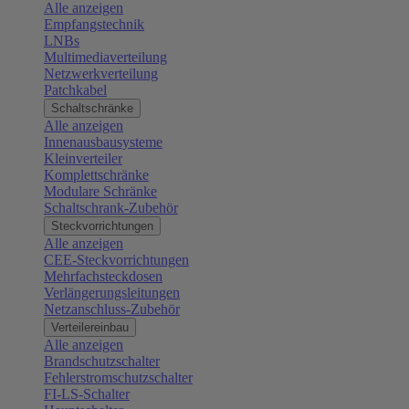
Alle anzeigen
Empfangstechnik
LNBs
Multimediaverteilung
Netzwerkverteilung
Patchkabel
Schaltschränke
Alle anzeigen
Innenausbausysteme
Kleinverteiler
Komplettschränke
Modulare Schränke
Schaltschrank-Zubehör
Steckvorrichtungen
Alle anzeigen
CEE-Steckvorrichtungen
Mehrfachsteckdosen
Verlängerungsleitungen
Netzanschluss-Zubehör
Verteilereinbau
Alle anzeigen
Brandschutzschalter
Fehlerstromschutzschalter
FI-LS-Schalter