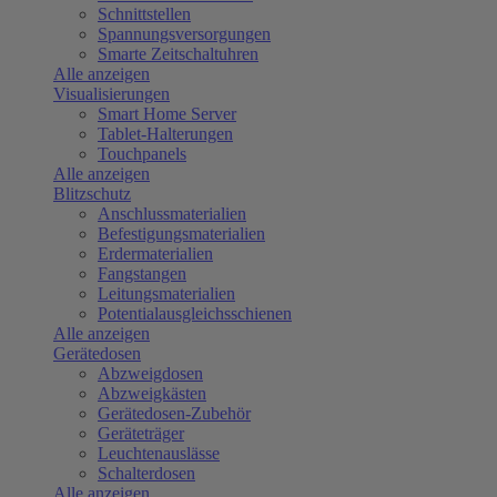
Schnittstellen
Spannungsversorgungen
Smarte Zeitschaltuhren
Alle anzeigen
Visualisierungen
Smart Home Server
Tablet-Halterungen
Touchpanels
Alle anzeigen
Blitzschutz
Anschlussmaterialien
Befestigungsmaterialien
Erdermaterialien
Fangstangen
Leitungsmaterialien
Potentialausgleichsschienen
Alle anzeigen
Gerätedosen
Abzweigdosen
Abzweigkästen
Gerätedosen-Zubehör
Geräteträger
Leuchtenauslässe
Schalterdosen
Alle anzeigen