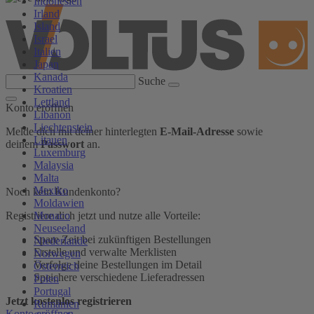
Indonesien
Irland
Island
Israel
Italien
Japan
Kanada
Suche
Kroatien
Lettland
Konto eröffnen
Libanon
Liechtenstein
Melde dich mit deiner hinterlegten
E-Mail-Adresse
sowie
Litauen
deinem
Passwort
an.
Luxemburg
Malaysia
Malta
Mexiko
Noch kein Kundenkonto?
Moldawien
Monaco
Registriere dich jetzt und nutze alle Vorteile:
Neuseeland
Spare Zeit bei zukünftigen Bestellungen
Niederlande
Erstelle und verwalte Merklisten
Norwegen
Verfolge deine Bestellungen im Detail
Österreich
Speichere verschiedene Lieferadressen
Polen
Portugal
Jetzt kostenlos registrieren
Rumänien
Konto eröffnen