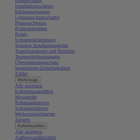
Hauptschalter
Installationsschütze
Kleinsteuerungen
Leitungsschutzschalter
Phasenschienen
Reihenklemmen
Relais
Schmelzsicherungen
Sonstige Installationsgeräte
Transformatoren und Netzteile
Treppenlichtautomaten
Überspannungsschutz
Installations-Zeitschaltuhren
Zähler
Werkzeuge
Alle anzeigen
Kabeleinzugshilfen
Messgeräte
Rohinstallationen
Schraubendreher
Werkzeugsortimente
Zangen
Außenleuchten
Alle anzeigen
Außenwandleuchten