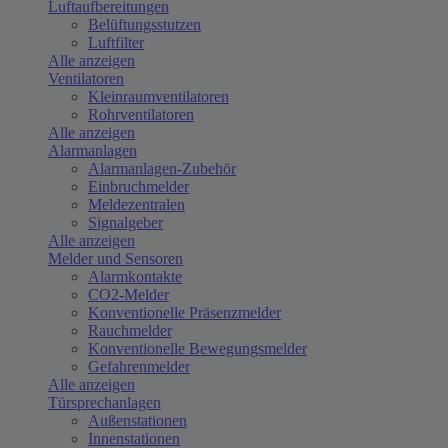
Luftaufbereitungen
Belüftungsstutzen
Luftfilter
Alle anzeigen
Ventilatoren
Kleinraumventilatoren
Rohrventilatoren
Alle anzeigen
Alarmanlagen
Alarmanlagen-Zubehör
Einbruchmelder
Meldezentralen
Signalgeber
Alle anzeigen
Melder und Sensoren
Alarmkontakte
CO2-Melder
Konventionelle Präsenzmelder
Rauchmelder
Konventionelle Bewegungsmelder
Gefahrenmelder
Alle anzeigen
Türsprechanlagen
Außenstationen
Innenstationen