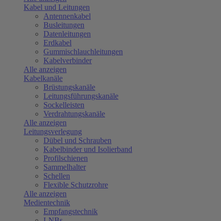
Kabel und Leitungen
Antennenkabel
Busleitungen
Datenleitungen
Erdkabel
Gummischlauchleitungen
Kabelverbinder
Alle anzeigen
Kabelkanäle
Brüstungskanäle
Leitungsführungskanäle
Sockelleisten
Verdrahtungskanäle
Alle anzeigen
Leitungsverlegung
Dübel und Schrauben
Kabelbinder und Isolierband
Profilschienen
Sammelhalter
Schellen
Flexible Schutzrohre
Alle anzeigen
Medientechnik
Empfangstechnik
LNBs