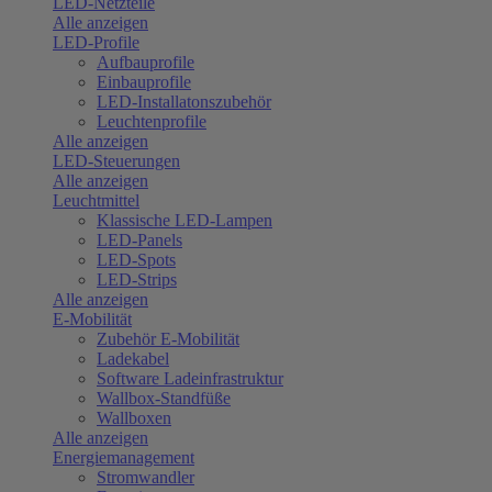
LED-Netzteile
Alle anzeigen
LED-Profile
Aufbauprofile
Einbauprofile
LED-Installatonszubehör
Leuchtenprofile
Alle anzeigen
LED-Steuerungen
Alle anzeigen
Leuchtmittel
Klassische LED-Lampen
LED-Panels
LED-Spots
LED-Strips
Alle anzeigen
E-Mobilität
Zubehör E-Mobilität
Ladekabel
Software Ladeinfrastruktur
Wallbox-Standfüße
Wallboxen
Alle anzeigen
Energiemanagement
Stromwandler