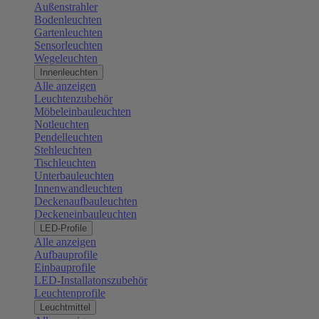
Außenstrahler
Bodenleuchten
Gartenleuchten
Sensorleuchten
Wegeleuchten
Innenleuchten
Alle anzeigen
Leuchtenzubehör
Möbeleinbauleuchten
Notleuchten
Pendelleuchten
Stehleuchten
Tischleuchten
Unterbauleuchten
Innenwandleuchten
Deckenaufbauleuchten
Deckeneinbauleuchten
LED-Profile
Alle anzeigen
Aufbauprofile
Einbauprofile
LED-Installatonszubehör
Leuchtenprofile
Leuchtmittel