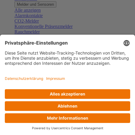
Melder und Sensoren
Alle anzeigen
Alarmkontakte
CO2-Melder
Konventionelle Präsenzmelder
Rauchmelder
Konventionelle Bewegungsmelder
Gefahrenmelder
Zubehör Melder und Sensoren
Türsprechanlagen
Alle anzeigen
Außenstationen
Innenstationen
Klingeltaster und Gongs
Sprechanlagen-Sets
Sprechanlagen-Systemmodule
Zubehör Türkommunikation
Videoüberwachung
Alle anzeigen
Überwachungskameras
Zubehör Videoüberwachung
Zutrittskontrolle
Alle anzeigen
Codetastaturen