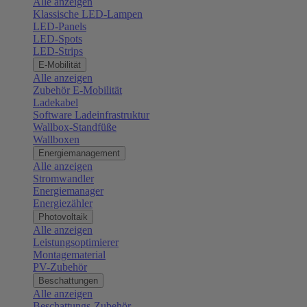
Alle anzeigen
Klassische LED-Lampen
LED-Panels
LED-Spots
LED-Strips
E-Mobilität
Alle anzeigen
Zubehör E-Mobilität
Ladekabel
Software Ladeinfrastruktur
Wallbox-Standfüße
Wallboxen
Energiemanagement
Alle anzeigen
Stromwandler
Energiemanager
Energiezähler
Photovoltaik
Alle anzeigen
Leistungsoptimierer
Montagematerial
PV-Zubehör
Beschattungen
Alle anzeigen
Beschattungs-Zubehör