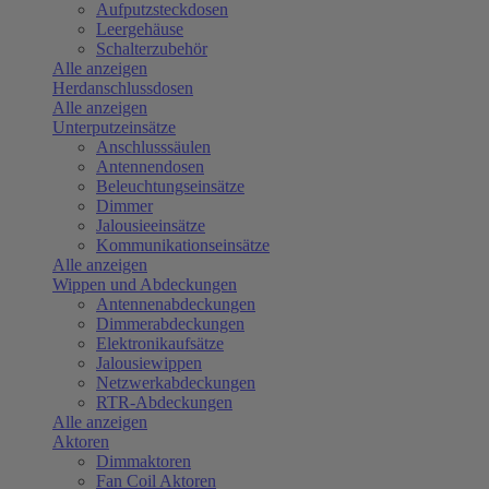
Aufputzsteckdosen
Leergehäuse
Schalterzubehör
Alle anzeigen
Herdanschlussdosen
Alle anzeigen
Unterputzeinsätze
Anschlusssäulen
Antennendosen
Beleuchtungseinsätze
Dimmer
Jalousieeinsätze
Kommunikationseinsätze
Alle anzeigen
Wippen und Abdeckungen
Antennenabdeckungen
Dimmerabdeckungen
Elektronikaufsätze
Jalousiewippen
Netzwerkabdeckungen
RTR-Abdeckungen
Alle anzeigen
Aktoren
Dimmaktoren
Fan Coil Aktoren