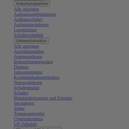
Aufputzprogramme
Alle anzeigen
Aufputzkombinationen
Aufputzschalter
Aufputzsteckdosen
Leergehäuse
Schalterzubehör
Unterputzeinsätze
Alle anzeigen
Anschlusssäulen
Antennendosen
Beleuchtungseinsätze
Dimmer
Jalousieeinsätze
Kommunikationseinsätze
Netzwerkdosen
Schalteinsätze
Schalter
Blindabdeckungen und Einsätze
Steckdosen
Taster
Temperaturregler
Unterputzradios
UP-Zubehör