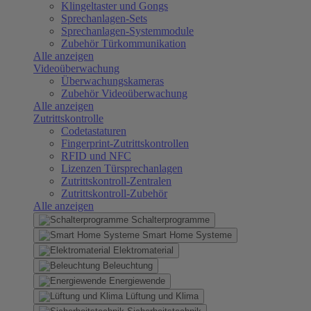
Klingeltaster und Gongs
Sprechanlagen-Sets
Sprechanlagen-Systemmodule
Zubehör Türkommunikation
Alle anzeigen
Videoüberwachung
Überwachungskameras
Zubehör Videoüberwachung
Alle anzeigen
Zutrittskontrolle
Codetastaturen
Fingerprint-Zutrittskontrollen
RFID und NFC
Lizenzen Türsprechanlagen
Zutrittskontroll-Zentralen
Zutrittskontroll-Zubehör
Alle anzeigen
Schalterprogramme
Smart Home Systeme
Elektromaterial
Beleuchtung
Energiewende
Lüftung und Klima