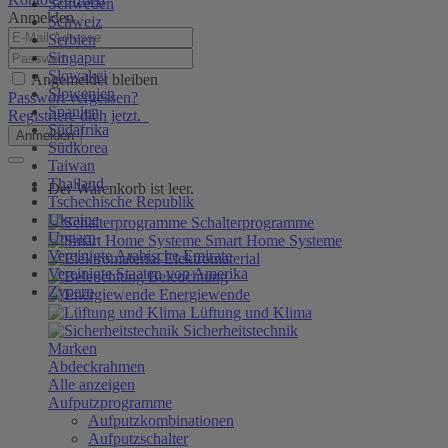
Schweden
Anmelden
Schweiz
Serbien
Singapur
Slowakei
Angemeldet bleiben
Slowenien
Passwort vergessen?
Spanien
Registriere dich jetzt.
Südafrika
Anmelden
Südkorea
Taiwan
Thailand
Der Warenkorb ist leer.
Tschechische Republik
Ukraine
Schalterprogramme
Ungarn
Smart Home Systeme
Vereinigte Arabische Emirate
Elektromaterial
Vereinigte Staaten von Amerika
Beleuchtung
Zypern
Energiewende
Lüftung und Klima
Sicherheitstechnik
Marken
Abdeckrahmen
Alle anzeigen
Aufputzprogramme
Aufputzkombinationen
Aufputzschalter