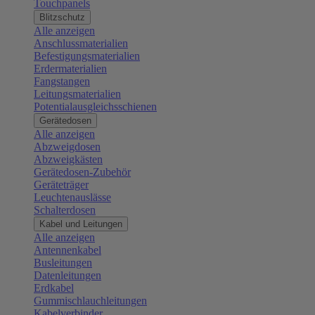
Touchpanels
Blitzschutz
Alle anzeigen
Anschlussmaterialien
Befestigungsmaterialien
Erdermaterialien
Fangstangen
Leitungsmaterialien
Potentialausgleichsschienen
Gerätedosen
Alle anzeigen
Abzweigdosen
Abzweigkästen
Gerätedosen-Zubehör
Geräteträger
Leuchtenauslässe
Schalterdosen
Kabel und Leitungen
Alle anzeigen
Antennenkabel
Busleitungen
Datenleitungen
Erdkabel
Gummischlauchleitungen
Kabelverbinder