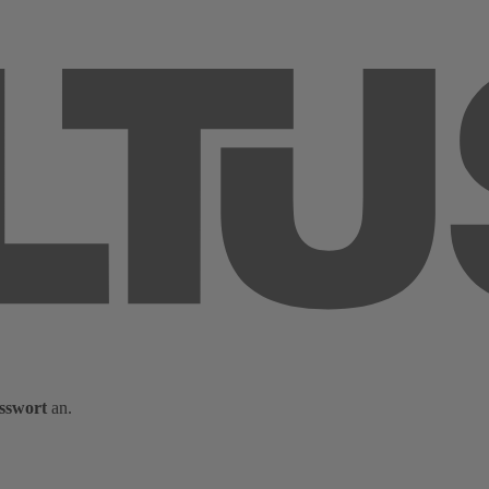
sswort
an.