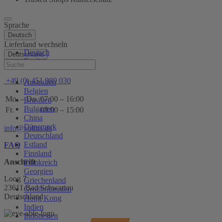
Sprache
Deutsch
Lieferland wechseln
Deutsch
Deutschland
English
Hilfe
+49 (0) 451 989 030
Australien
Belgien
Mo. – Do.
07:00 – 16:00
Brasilien
Bulgarien
Fr.
08:00 – 15:00
China
Dänemark
info@voltus.de
Deutschland
Estland
FAQ
Finnland
Anschrift
Frankreich
Georgien
Loog 7
Griechenland
23611 Bad Schwartau
Großbritannien
Deutschland
Hong Kong
Indien
Indonesien