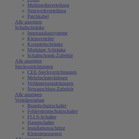
Multimediaverteilung
Netzwerkverteilung
Patchkabel
Alle anzeigen
Schaltschränke
Innenausbausysteme
Kleinverteiler
Komplettschränke
Modulare Schränke
Schaltschrank-Zubehör
Alle anzeigen
Steckvorrichtungen
CEE-Steckvorrichtungen
Mehrfachsteckdosen
Verlängerungsleitungen
Netzanschluss-Zubehör
Alle anzeigen
Verteilereinbau
Brandschutzschalter
Fehlerstromschutzschalter
FI-LS-Schalter
Hauptschalter
Installationsschütze
Kleinsteuerungen