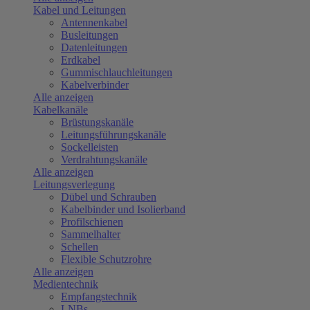
Kabel und Leitungen
Antennenkabel
Busleitungen
Datenleitungen
Erdkabel
Gummischlauchleitungen
Kabelverbinder
Alle anzeigen
Kabelkanäle
Brüstungskanäle
Leitungsführungskanäle
Sockelleisten
Verdrahtungskanäle
Alle anzeigen
Leitungsverlegung
Dübel und Schrauben
Kabelbinder und Isolierband
Profilschienen
Sammelhalter
Schellen
Flexible Schutzrohre
Alle anzeigen
Medientechnik
Empfangstechnik
LNBs