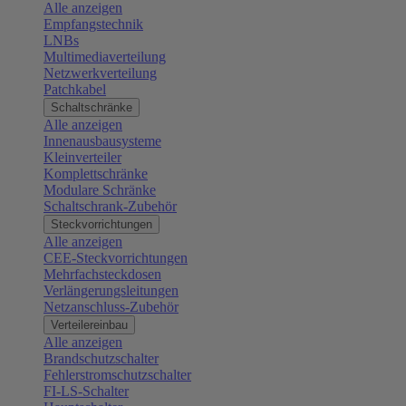
Alle anzeigen
Empfangstechnik
LNBs
Multimediaverteilung
Netzwerkverteilung
Patchkabel
Schaltschränke
Alle anzeigen
Innenausbausysteme
Kleinverteiler
Komplettschränke
Modulare Schränke
Schaltschrank-Zubehör
Steckvorrichtungen
Alle anzeigen
CEE-Steckvorrichtungen
Mehrfachsteckdosen
Verlängerungsleitungen
Netzanschluss-Zubehör
Verteilereinbau
Alle anzeigen
Brandschutzschalter
Fehlerstromschutzschalter
FI-LS-Schalter