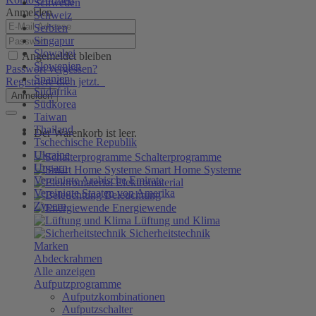
Schweden
Anmelden
Schweiz
Serbien
Singapur
Slowakei
Angemeldet bleiben
Slowenien
Passwort vergessen?
Spanien
Registriere dich jetzt.
Südafrika
Anmelden
Südkorea
Taiwan
Thailand
Der Warenkorb ist leer.
Tschechische Republik
Ukraine
Schalterprogramme
Ungarn
Smart Home Systeme
Vereinigte Arabische Emirate
Elektromaterial
Vereinigte Staaten von Amerika
Beleuchtung
Zypern
Energiewende
Lüftung und Klima
Sicherheitstechnik
Marken
Abdeckrahmen
Alle anzeigen
Aufputzprogramme
Aufputzkombinationen
Aufputzschalter