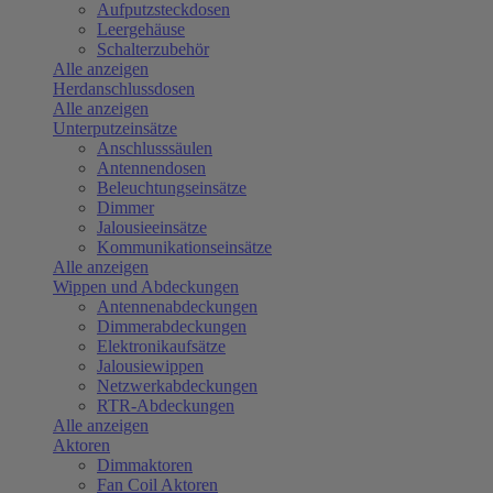
Aufputzsteckdosen
Leergehäuse
Schalterzubehör
Alle anzeigen
Herdanschlussdosen
Alle anzeigen
Unterputzeinsätze
Anschlusssäulen
Antennendosen
Beleuchtungseinsätze
Dimmer
Jalousieeinsätze
Kommunikationseinsätze
Alle anzeigen
Wippen und Abdeckungen
Antennenabdeckungen
Dimmerabdeckungen
Elektronikaufsätze
Jalousiewippen
Netzwerkabdeckungen
RTR-Abdeckungen
Alle anzeigen
Aktoren
Dimmaktoren
Fan Coil Aktoren