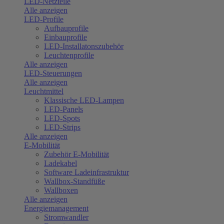
LED-Netzteile
Alle anzeigen
LED-Profile
Aufbauprofile
Einbauprofile
LED-Installatonszubehör
Leuchtenprofile
Alle anzeigen
LED-Steuerungen
Alle anzeigen
Leuchtmittel
Klassische LED-Lampen
LED-Panels
LED-Spots
LED-Strips
Alle anzeigen
E-Mobilität
Zubehör E-Mobilität
Ladekabel
Software Ladeinfrastruktur
Wallbox-Standfüße
Wallboxen
Alle anzeigen
Energiemanagement
Stromwandler