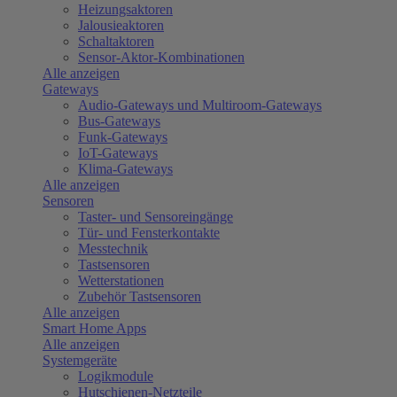
Heizungsaktoren
Jalousieaktoren
Schaltaktoren
Sensor-Aktor-Kombinationen
Alle anzeigen
Gateways
Audio-Gateways und Multiroom-Gateways
Bus-Gateways
Funk-Gateways
IoT-Gateways
Klima-Gateways
Alle anzeigen
Sensoren
Taster- und Sensoreingänge
Tür- und Fensterkontakte
Messtechnik
Tastsensoren
Wetterstationen
Zubehör Tastsensoren
Alle anzeigen
Smart Home Apps
Alle anzeigen
Systemgeräte
Logikmodule
Hutschienen-Netzteile