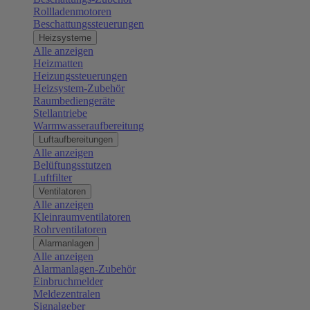
Rollladenmotoren
Beschattungssteuerungen
Heizsysteme
Alle anzeigen
Heizmatten
Heizungssteuerungen
Heizsystem-Zubehör
Raumbediengeräte
Stellantriebe
Warmwasseraufbereitung
Luftaufbereitungen
Alle anzeigen
Belüftungsstutzen
Luftfilter
Ventilatoren
Alle anzeigen
Kleinraumventilatoren
Rohrventilatoren
Alarmanlagen
Alle anzeigen
Alarmanlagen-Zubehör
Einbruchmelder
Meldezentralen
Signalgeber