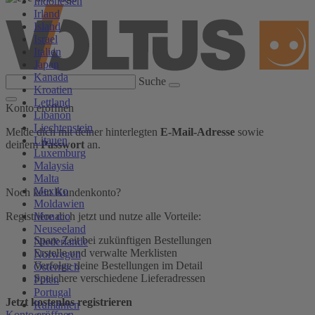
Indonesien
Irland
Island
Israel
Italien
Japan
Kanada
Suche
Kroatien
Lettland
Konto eröffnen
Libanon
Liechtenstein
Melde dich mit deiner hinterlegten
E-Mail-Adresse
sowie
Litauen
deinem
Passwort
an.
Luxemburg
Malaysia
Malta
Mexiko
Noch kein Kundenkonto?
Moldawien
Monaco
Registriere dich jetzt und nutze alle Vorteile:
Neuseeland
Spare Zeit bei zukünftigen Bestellungen
Niederlande
Erstelle und verwalte Merklisten
Norwegen
Verfolge deine Bestellungen im Detail
Österreich
Speichere verschiedene Lieferadressen
Polen
Portugal
Jetzt kostenlos registrieren
Rumänien
Konto eröffnen