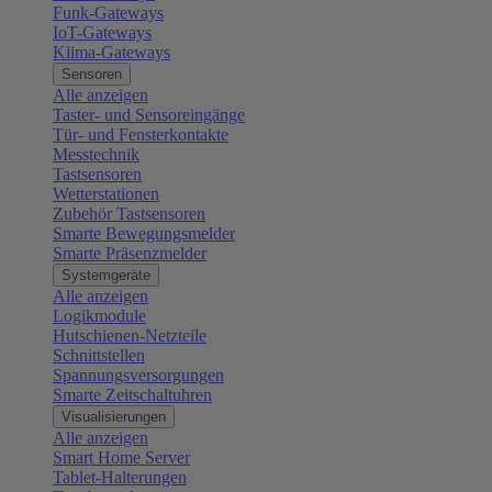
Funk-Gateways
IoT-Gateways
Klima-Gateways
Sensoren
Alle anzeigen
Taster- und Sensoreingänge
Tür- und Fensterkontakte
Messtechnik
Tastsensoren
Wetterstationen
Zubehör Tastsensoren
Smarte Bewegungsmelder
Smarte Präsenzmelder
Systemgeräte
Alle anzeigen
Logikmodule
Hutschienen-Netzteile
Schnittstellen
Spannungsversorgungen
Smarte Zeitschaltuhren
Visualisierungen
Alle anzeigen
Smart Home Server
Tablet-Halterungen