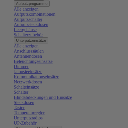
Aufputzprogramme
Alle anzeigen
Aufputzkombinationen
Aufputzschalter
Aufputzsteckdosen
Leergehäuse
Schalterzubehör
Unterputzeinsätze
Alle anzeigen
Anschlusssäulen
Antennendosen
Beleuchtungseinsätze
Dimmer
Jalousieeinsätze
Kommunikationseinsätze
Netzwerkdosen
Schalteinsätze
Schalter
Blindabdeckungen und Einsätze
Steckdosen
Taster
Temperaturregler
Unterputzradios
UP-Zubehör