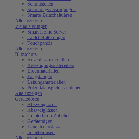
Schnittstellen
Spannungsversorgungen
Smarte Zeitschaltuhren
Alle anzeigen
Visualisierungen
Smart Home Server
Tablet-Halterungen
Touchpanels
Alle anzeigen
Blitzschutz
Anschlussmaterialien
Befestigungsmaterialien
Erdermaterialien
Fangstangen
Leitungsmaterialien
Potentialausgleichsschienen
Alle anzeigen
Gerätedosen
Abzweigdosen
Abzweigkästen
Gerätedosen-Zubehör
Geräteträger
Leuchtenauslässe
Schalterdosen
Alle anzeigen