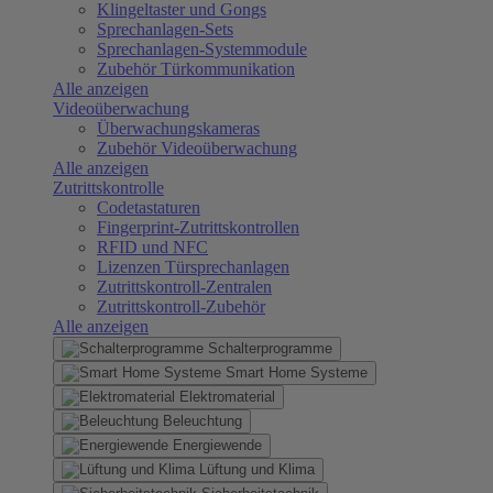
Klingeltaster und Gongs
Sprechanlagen-Sets
Sprechanlagen-Systemmodule
Zubehör Türkommunikation
Alle anzeigen
Videoüberwachung
Überwachungskameras
Zubehör Videoüberwachung
Alle anzeigen
Zutrittskontrolle
Codetastaturen
Fingerprint-Zutrittskontrollen
RFID und NFC
Lizenzen Türsprechanlagen
Zutrittskontroll-Zentralen
Zutrittskontroll-Zubehör
Alle anzeigen
Schalterprogramme
Smart Home Systeme
Elektromaterial
Beleuchtung
Energiewende
Lüftung und Klima