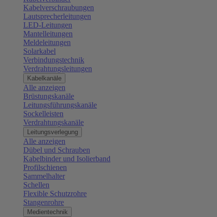
Kabelverschraubungen
Lautsprecherleitungen
LED-Leitungen
Mantelleitungen
Meldeleitungen
Solarkabel
Verbindungstechnik
Verdrahtungsleitungen
Kabelkanäle
Alle anzeigen
Brüstungskanäle
Leitungsführungskanäle
Sockelleisten
Verdrahtungskanäle
Leitungsverlegung
Alle anzeigen
Dübel und Schrauben
Kabelbinder und Isolierband
Profilschienen
Sammelhalter
Schellen
Flexible Schutzrohre
Stangenrohre
Medientechnik