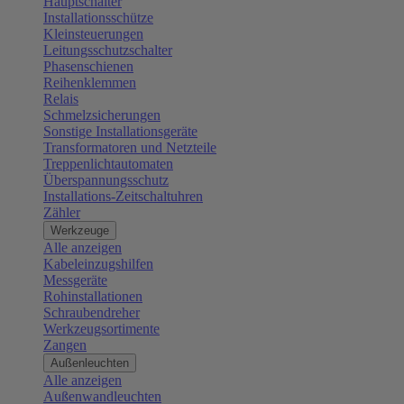
Hauptschalter
Installationsschütze
Kleinsteuerungen
Leitungsschutzschalter
Phasenschienen
Reihenklemmen
Relais
Schmelzsicherungen
Sonstige Installationsgeräte
Transformatoren und Netzteile
Treppenlichtautomaten
Überspannungsschutz
Installations-Zeitschaltuhren
Zähler
Werkzeuge
Alle anzeigen
Kabeleinzugshilfen
Messgeräte
Rohinstallationen
Schraubendreher
Werkzeugsortimente
Zangen
Außenleuchten
Alle anzeigen
Außenwandleuchten