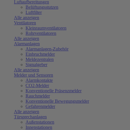
Luftaufbereitungen
Belüftungsstutzen
Luftfilter
Alle anzeigen
Ventilatoren
Kleinraumventilatoren
Rohrventilatoren
Alle anzeigen
Alarmanlagen
Alarmanlagen-Zubehör
Einbruchmelder
Meldezentralen
Signalgeber
Alle anzeigen
Melder und Sensoren
Alarmkontakte
CO2-Melder
Konventionelle Präsenzmelder
Rauchmelder
Konventionelle Bewegungsmelder
Gefahrenmelder
Alle anzeigen
Türsprechanlagen
Außenstationen
Innenstationen