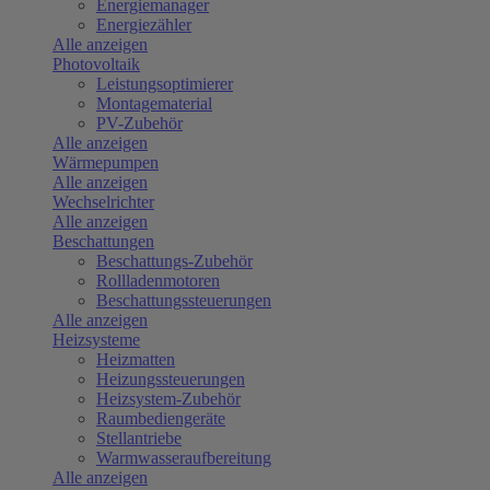
Energiemanager
Energiezähler
Alle anzeigen
Photovoltaik
Leistungsoptimierer
Montagematerial
PV-Zubehör
Alle anzeigen
Wärmepumpen
Alle anzeigen
Wechselrichter
Alle anzeigen
Beschattungen
Beschattungs-Zubehör
Rollladenmotoren
Beschattungssteuerungen
Alle anzeigen
Heizsysteme
Heizmatten
Heizungssteuerungen
Heizsystem-Zubehör
Raumbediengeräte
Stellantriebe
Warmwasseraufbereitung
Alle anzeigen