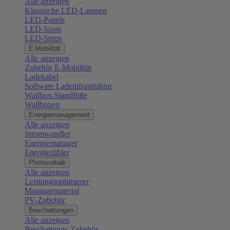
Alle anzeigen
Klassische LED-Lampen
LED-Panels
LED-Spots
LED-Strips
E-Mobilität
Alle anzeigen
Zubehör E-Mobilität
Ladekabel
Software Ladeinfrastruktur
Wallbox-Standfüße
Wallboxen
Energiemanagement
Alle anzeigen
Stromwandler
Energiemanager
Energiezähler
Photovoltaik
Alle anzeigen
Leistungsoptimierer
Montagematerial
PV-Zubehör
Beschattungen
Alle anzeigen
Beschattungs-Zubehör