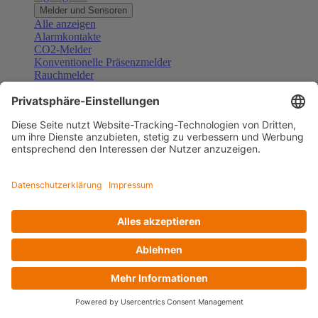
Melder und Sensoren
Alle anzeigen
Alarmkontakte
CO2-Melder
Konventionelle Präsenzmelder
Rauchmelder
Konventionelle Bewegungsmelder
Gefahrenmelder
Zubehör Melder und Sensoren
Türsprechanlagen
Alle anzeigen
Außenstationen
Innenstationen
Klingeltaster und Gongs
Sprechanlagen-Sets
Sprechanlagen-Systemmodule
Zubehör Türkommunikation
Videoüberwachung
Alle anzeigen
Überwachungskameras
Zubehör Videoüberwachung
Zutrittskontrolle
Alle anzeigen
Codetastaturen