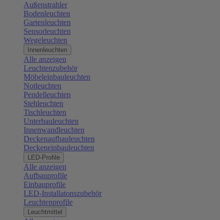
Außenstrahler
Bodenleuchten
Gartenleuchten
Sensorleuchten
Wegeleuchten
Innenleuchten
Alle anzeigen
Leuchtenzubehör
Möbeleinbauleuchten
Notleuchten
Pendelleuchten
Stehleuchten
Tischleuchten
Unterbauleuchten
Innenwandleuchten
Deckenaufbauleuchten
Deckeneinbauleuchten
LED-Profile
Alle anzeigen
Aufbauprofile
Einbauprofile
LED-Installatonszubehör
Leuchtenprofile
Leuchtmittel