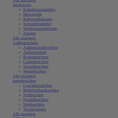
Alle anzeigen
Werkzeuge
Kabeleinzugshilfen
Messgeräte
Rohinstallationen
Schraubendreher
Werkzeugsortimente
Zangen
Alle anzeigen
Außenleuchten
Außenwandleuchten
Außenstrahler
Bodenleuchten
Gartenleuchten
Sensorleuchten
Wegeleuchten
Alle anzeigen
Innenleuchten
Leuchtenzubehör
Möbeleinbauleuchten
Notleuchten
Pendelleuchten
Stehleuchten
Tischleuchten
Alle anzeigen