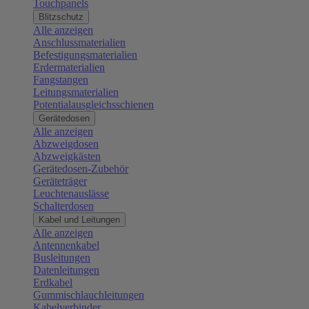
Touchpanels
Blitzschutz
Alle anzeigen
Anschlussmaterialien
Befestigungsmaterialien
Erdermaterialien
Fangstangen
Leitungsmaterialien
Potentialausgleichsschienen
Gerätedosen
Alle anzeigen
Abzweigdosen
Abzweigkästen
Gerätedosen-Zubehör
Geräteträger
Leuchtenauslässe
Schalterdosen
Kabel und Leitungen
Alle anzeigen
Antennenkabel
Busleitungen
Datenleitungen
Erdkabel
Gummischlauchleitungen
Kabelverbinder