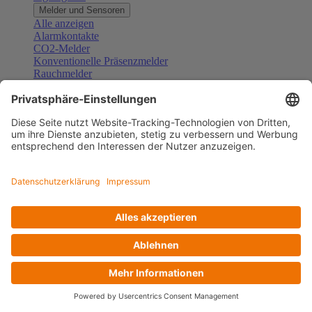
Melder und Sensoren
Alle anzeigen
Alarmkontakte
CO2-Melder
Konventionelle Präsenzmelder
Rauchmelder
Konventionelle Bewegungsmelder
Gefahrenmelder
Zubehör Melder und Sensoren
Türsprechanlagen
Alle anzeigen
Außenstationen
Innenstationen
Klingeltaster und Gongs
Sprechanlagen-Sets
Sprechanlagen-Systemmodule
Zubehör Türkommunikation
Videoüberwachung
Alle anzeigen
Überwachungskameras
Zubehör Videoüberwachung
Zutrittskontrolle
Alle anzeigen
Codetastaturen