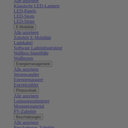
Alle anzeigen
Klassische LED-Lampen
LED-Panels
LED-Spots
LED-Strips
E-Mobilität
Alle anzeigen
Zubehör E-Mobilität
Ladekabel
Software Ladeinfrastruktur
Wallbox-Standfüße
Wallboxen
Energiemanagement
Alle anzeigen
Stromwandler
Energiemanager
Energiezähler
Photovoltaik
Alle anzeigen
Leistungsoptimierer
Montagematerial
PV-Zubehör
Beschattungen
Alle anzeigen
Beschattungs-Zubehör