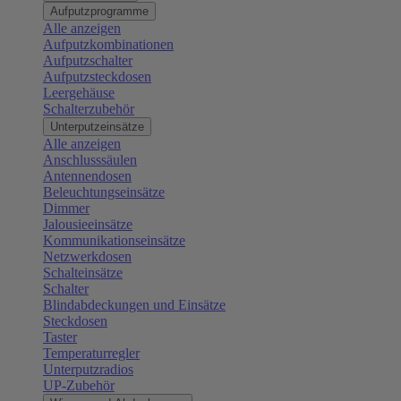
Aufputzprogramme
Alle anzeigen
Aufputzkombinationen
Aufputzschalter
Aufputzsteckdosen
Leergehäuse
Schalterzubehör
Unterputzeinsätze
Alle anzeigen
Anschlusssäulen
Antennendosen
Beleuchtungseinsätze
Dimmer
Jalousieeinsätze
Kommunikationseinsätze
Netzwerkdosen
Schalteinsätze
Schalter
Blindabdeckungen und Einsätze
Steckdosen
Taster
Temperaturregler
Unterputzradios
UP-Zubehör