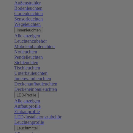
Außenstrahler
Bodenleuchten
Gartenleuchten
Sensorleuchten
Wegeleuchten
Innenleuchten
Alle anzeigen
Leuchtenzubehör
Möbeleinbauleuchten
Notleuchten
Pendelleuchten
Stehleuchten
Tischleuchten
Unterbauleuchten
Innenwandleuchten
Deckenaufbauleuchten
Deckeneinbauleuchten
LED-Profile
Alle anzeigen
Aufbauprofile
Einbauprofile
LED-Installatonszubehör
Leuchtenprofile
Leuchtmittel