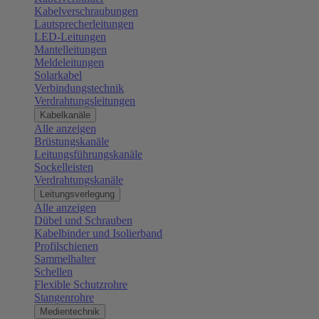
Kabelverschraubungen
Lautsprecherleitungen
LED-Leitungen
Mantelleitungen
Meldeleitungen
Solarkabel
Verbindungstechnik
Verdrahtungsleitungen
Kabelkanäle
Alle anzeigen
Brüstungskanäle
Leitungsführungskanäle
Sockelleisten
Verdrahtungskanäle
Leitungsverlegung
Alle anzeigen
Dübel und Schrauben
Kabelbinder und Isolierband
Profilschienen
Sammelhalter
Schellen
Flexible Schutzrohre
Stangenrohre
Medientechnik