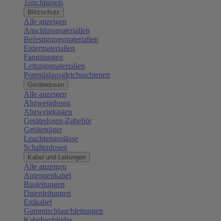
Touchpanels
Blitzschutz
Alle anzeigen
Anschlussmaterialien
Befestigungsmaterialien
Erdermaterialien
Fangstangen
Leitungsmaterialien
Potentialausgleichsschienen
Gerätedosen
Alle anzeigen
Abzweigdosen
Abzweigkästen
Gerätedosen-Zubehör
Geräteträger
Leuchtenauslässe
Schalterdosen
Kabel und Leitungen
Alle anzeigen
Antennenkabel
Busleitungen
Datenleitungen
Erdkabel
Gummischlauchleitungen
Kabelverbinder