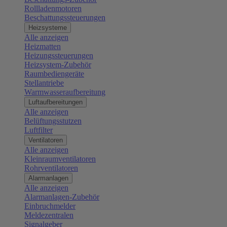
Rollladenmotoren
Beschattungssteuerungen
Heizsysteme
Alle anzeigen
Heizmatten
Heizungssteuerungen
Heizsystem-Zubehör
Raumbediengeräte
Stellantriebe
Warmwasseraufbereitung
Luftaufbereitungen
Alle anzeigen
Belüftungsstutzen
Luftfilter
Ventilatoren
Alle anzeigen
Kleinraumventilatoren
Rohrventilatoren
Alarmanlagen
Alle anzeigen
Alarmanlagen-Zubehör
Einbruchmelder
Meldezentralen
Signalgeber