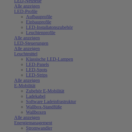
LED-Netzteile
Alle anzeigen
LED-Profile
Aufbauprofile
Einbauprofile
LED-Installatonszubehör
Leuchtenprofile
Alle anzeigen
LED-Steuerungen
Alle anzeigen
Leuchtmittel
Klassische LED-Lampen
LED-Panels
LED-Spots
LED-Strips
Alle anzeigen
E-Mobilität
Zubehör E-Mobilität
Ladekabel
Software Ladeinfrastruktur
Wallbox-Standfüße
Wallboxen
Alle anzeigen
Energiemanagement
Stromwandler