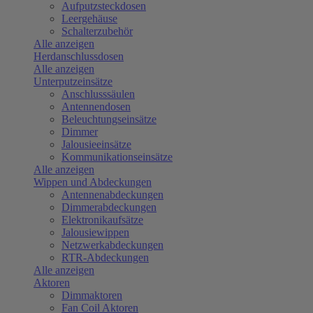
Aufputzsteckdosen
Leergehäuse
Schalterzubehör
Alle anzeigen
Herdanschlussdosen
Alle anzeigen
Unterputzeinsätze
Anschlusssäulen
Antennendosen
Beleuchtungseinsätze
Dimmer
Jalousieeinsätze
Kommunikationseinsätze
Alle anzeigen
Wippen und Abdeckungen
Antennenabdeckungen
Dimmerabdeckungen
Elektronikaufsätze
Jalousiewippen
Netzwerkabdeckungen
RTR-Abdeckungen
Alle anzeigen
Aktoren
Dimmaktoren
Fan Coil Aktoren