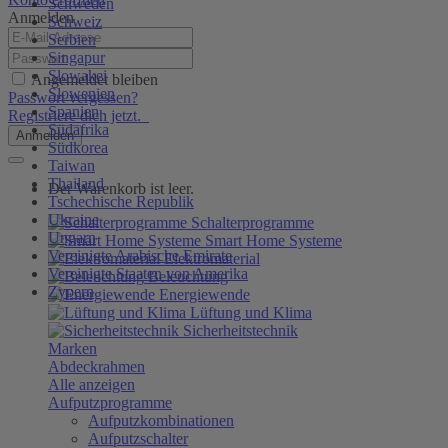
Schweden
Anmelden
Schweiz
Serbien
Singapur
Slowakei
Angemeldet bleiben
Slowenien
Passwort vergessen?
Spanien
Registriere dich jetzt.
Südafrika
Anmelden
Südkorea
Taiwan
Thailand
Der Warenkorb ist leer.
Tschechische Republik
Ukraine
Schalterprogramme
Ungarn
Smart Home Systeme
Vereinigte Arabische Emirate
Elektromaterial
Vereinigte Staaten von Amerika
Beleuchtung
Zypern
Energiewende
Lüftung und Klima
Sicherheitstechnik
Marken
Abdeckrahmen
Alle anzeigen
Aufputzprogramme
Aufputzkombinationen
Aufputzschalter