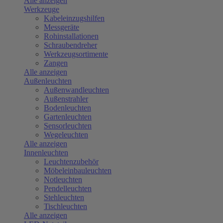
Alle anzeigen
Werkzeuge
Kabeleinzugshilfen
Messgeräte
Rohinstallationen
Schraubendreher
Werkzeugsortimente
Zangen
Alle anzeigen
Außenleuchten
Außenwandleuchten
Außenstrahler
Bodenleuchten
Gartenleuchten
Sensorleuchten
Wegeleuchten
Alle anzeigen
Innenleuchten
Leuchtenzubehör
Möbeleinbauleuchten
Notleuchten
Pendelleuchten
Stehleuchten
Tischleuchten
Alle anzeigen