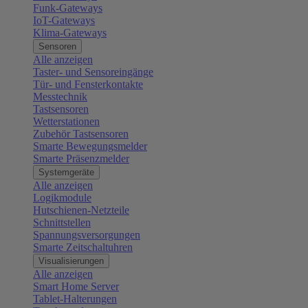
Funk-Gateways
IoT-Gateways
Klima-Gateways
Sensoren
Alle anzeigen
Taster- und Sensoreingänge
Tür- und Fensterkontakte
Messtechnik
Tastsensoren
Wetterstationen
Zubehör Tastsensoren
Smarte Bewegungsmelder
Smarte Präsenzmelder
Systemgeräte
Alle anzeigen
Logikmodule
Hutschienen-Netzteile
Schnittstellen
Spannungsversorgungen
Smarte Zeitschaltuhren
Visualisierungen
Alle anzeigen
Smart Home Server
Tablet-Halterungen