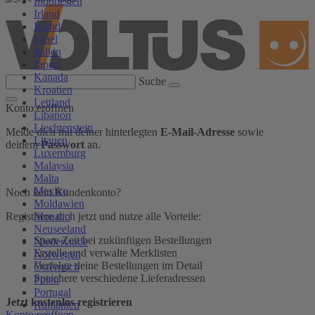
Indonesien
Irland
Island
Israel
Italien
Japan
Kanada
Suche
Kroatien
Lettland
Konto eröffnen
Libanon
Liechtenstein
Melde dich mit deiner hinterlegten
E-Mail-Adresse
sowie
Litauen
deinem
Passwort
an.
Luxemburg
Malaysia
Malta
Mexiko
Noch kein Kundenkonto?
Moldawien
Monaco
Registriere dich jetzt und nutze alle Vorteile:
Neuseeland
Spare Zeit bei zukünftigen Bestellungen
Niederlande
Erstelle und verwalte Merklisten
Norwegen
Verfolge deine Bestellungen im Detail
Österreich
Speichere verschiedene Lieferadressen
Polen
Portugal
Jetzt kostenlos registrieren
Rumänien
Konto eröffnen