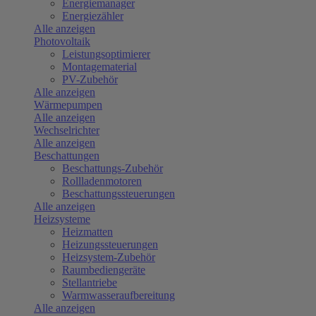
Energiemanager
Energiezähler
Alle anzeigen
Photovoltaik
Leistungsoptimierer
Montagematerial
PV-Zubehör
Alle anzeigen
Wärmepumpen
Alle anzeigen
Wechselrichter
Alle anzeigen
Beschattungen
Beschattungs-Zubehör
Rollladenmotoren
Beschattungssteuerungen
Alle anzeigen
Heizsysteme
Heizmatten
Heizungssteuerungen
Heizsystem-Zubehör
Raumbediengeräte
Stellantriebe
Warmwasseraufbereitung
Alle anzeigen