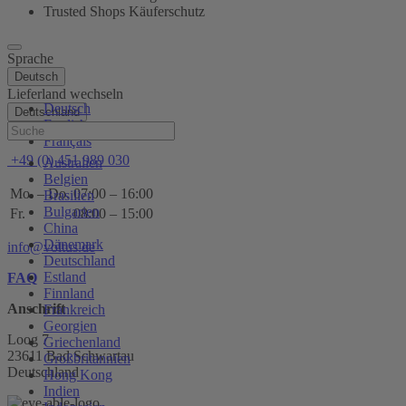
Trusted Shops Käuferschutz
Sprache
Deutsch
Lieferland wechseln
Deutsch
Deutschland
English
Hilfe
Français
+49 (0) 451 989 030
Australien
Belgien
Mo. – Do.
07:00 – 16:00
Brasilien
Bulgarien
Fr.
08:00 – 15:00
China
Dänemark
info@voltus.de
Deutschland
Estland
FAQ
Finnland
Anschrift
Frankreich
Georgien
Loog 7
Griechenland
23611 Bad Schwartau
Großbritannien
Deutschland
Hong Kong
Indien