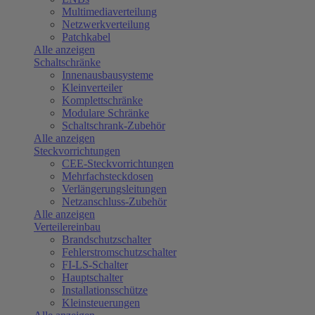
Multimediaverteilung
Netzwerkverteilung
Patchkabel
Alle anzeigen
Schaltschränke
Innenausbausysteme
Kleinverteiler
Komplettschränke
Modulare Schränke
Schaltschrank-Zubehör
Alle anzeigen
Steckvorrichtungen
CEE-Steckvorrichtungen
Mehrfachsteckdosen
Verlängerungsleitungen
Netzanschluss-Zubehör
Alle anzeigen
Verteilereinbau
Brandschutzschalter
Fehlerstromschutzschalter
FI-LS-Schalter
Hauptschalter
Installationsschütze
Kleinsteuerungen