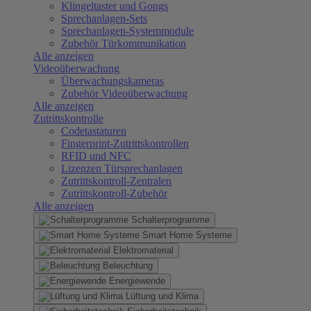
Klingeltaster und Gongs
Sprechanlagen-Sets
Sprechanlagen-Systemmodule
Zubehör Türkommunikation
Alle anzeigen
Videoüberwachung
Überwachungskameras
Zubehör Videoüberwachung
Alle anzeigen
Zutrittskontrolle
Codetastaturen
Fingerprint-Zutrittskontrollen
RFID und NFC
Lizenzen Türsprechanlagen
Zutrittskontroll-Zentralen
Zutrittskontroll-Zubehör
Alle anzeigen
Schalterprogramme
Smart Home Systeme
Elektromaterial
Beleuchtung
Energiewende
Lüftung und Klima