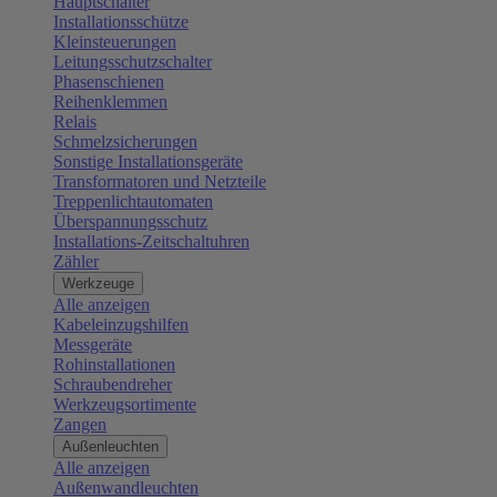
Hauptschalter
Installationsschütze
Kleinsteuerungen
Leitungsschutzschalter
Phasenschienen
Reihenklemmen
Relais
Schmelzsicherungen
Sonstige Installationsgeräte
Transformatoren und Netzteile
Treppenlichtautomaten
Überspannungsschutz
Installations-Zeitschaltuhren
Zähler
Werkzeuge
Alle anzeigen
Kabeleinzugshilfen
Messgeräte
Rohinstallationen
Schraubendreher
Werkzeugsortimente
Zangen
Außenleuchten
Alle anzeigen
Außenwandleuchten