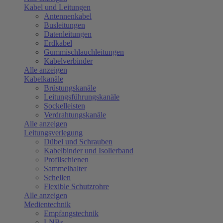
Kabel und Leitungen
Antennenkabel
Busleitungen
Datenleitungen
Erdkabel
Gummischlauchleitungen
Kabelverbinder
Alle anzeigen
Kabelkanäle
Brüstungskanäle
Leitungsführungskanäle
Sockelleisten
Verdrahtungskanäle
Alle anzeigen
Leitungsverlegung
Dübel und Schrauben
Kabelbinder und Isolierband
Profilschienen
Sammelhalter
Schellen
Flexible Schutzrohre
Alle anzeigen
Medientechnik
Empfangstechnik
LNBs