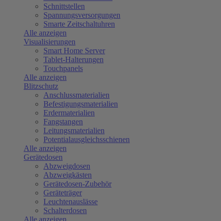
Schnittstellen
Spannungsversorgungen
Smarte Zeitschaltuhren
Alle anzeigen
Visualisierungen
Smart Home Server
Tablet-Halterungen
Touchpanels
Alle anzeigen
Blitzschutz
Anschlussmaterialien
Befestigungsmaterialien
Erdermaterialien
Fangstangen
Leitungsmaterialien
Potentialausgleichsschienen
Alle anzeigen
Gerätedosen
Abzweigdosen
Abzweigkästen
Gerätedosen-Zubehör
Geräteträger
Leuchtenauslässe
Schalterdosen
Alle anzeigen