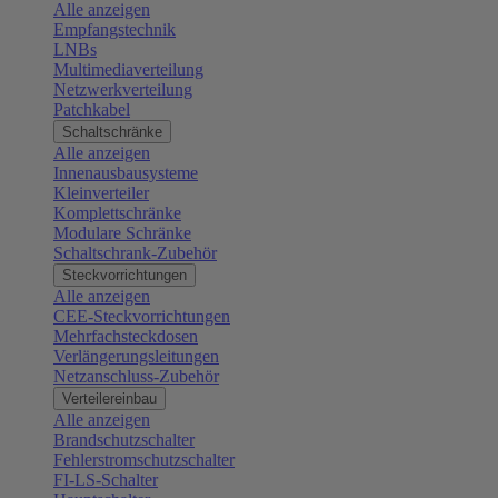
Alle anzeigen
Empfangstechnik
LNBs
Multimediaverteilung
Netzwerkverteilung
Patchkabel
Schaltschränke
Alle anzeigen
Innenausbausysteme
Kleinverteiler
Komplettschränke
Modulare Schränke
Schaltschrank-Zubehör
Steckvorrichtungen
Alle anzeigen
CEE-Steckvorrichtungen
Mehrfachsteckdosen
Verlängerungsleitungen
Netzanschluss-Zubehör
Verteilereinbau
Alle anzeigen
Brandschutzschalter
Fehlerstromschutzschalter
FI-LS-Schalter