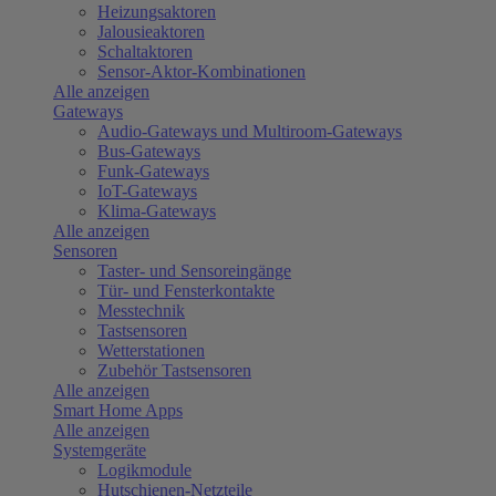
Heizungsaktoren
Jalousieaktoren
Schaltaktoren
Sensor-Aktor-Kombinationen
Alle anzeigen
Gateways
Audio-Gateways und Multiroom-Gateways
Bus-Gateways
Funk-Gateways
IoT-Gateways
Klima-Gateways
Alle anzeigen
Sensoren
Taster- und Sensoreingänge
Tür- und Fensterkontakte
Messtechnik
Tastsensoren
Wetterstationen
Zubehör Tastsensoren
Alle anzeigen
Smart Home Apps
Alle anzeigen
Systemgeräte
Logikmodule
Hutschienen-Netzteile