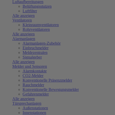
Luftaufbereitungen
Belüftungsstutzen
Luftfilter
Alle anzeigen
Ventilatoren
Kleinraumventilatoren
Rohrventilatoren
Alle anzeigen
Alarmanlagen
Alarmanlagen-Zubehör
Einbruchmelder
Meldezentralen
Signalgeber
Alle anzeigen
Melder und Sensoren
Alarmkontakte
CO2-Melder
Konventionelle Präsenzmelder
Rauchmelder
Konventionelle Bewegungsmelder
Gefahrenmelder
Alle anzeigen
Türsprechanlagen
Außenstationen
Innenstationen