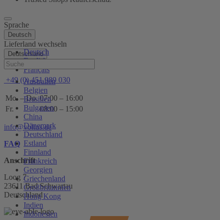
Sprache
Deutsch
Lieferland wechseln
Deutsch
Deutschland
English
Hilfe
Français
+49 (0) 451 989 030
Australien
Belgien
Mo. – Do.
07:00 – 16:00
Brasilien
Bulgarien
Fr.
08:00 – 15:00
China
Dänemark
info@voltus.de
Deutschland
Estland
FAQ
Finnland
Anschrift
Frankreich
Georgien
Loog 7
Griechenland
23611 Bad Schwartau
Großbritannien
Deutschland
Hong Kong
Indien
Indonesien