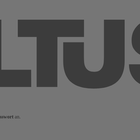
sswort
an.