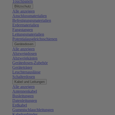
Touchpanels
Blitzschutz
Alle anzeigen
Anschlussmaterialien
Befestigungsmaterialien
Erdermaterialien
Fangstangen
Leitungsmaterialien
Potentialausgleichsschienen
Gerätedosen
Alle anzeigen
Abzweigdosen
Abzweigkästen
Gerätedosen-Zubehör
Geräteträger
Leuchtenauslässe
Schalterdosen
Kabel und Leitungen
Alle anzeigen
Antennenkabel
Busleitungen
Datenleitungen
Erdkabel
Gummischlauchleitungen
Kabelverbinder