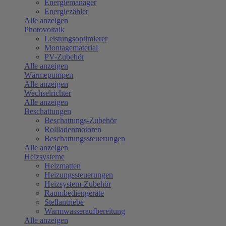
Energiemanager
Energiezähler
Alle anzeigen
Photovoltaik
Leistungsoptimierer
Montagematerial
PV-Zubehör
Alle anzeigen
Wärmepumpen
Alle anzeigen
Wechselrichter
Alle anzeigen
Beschattungen
Beschattungs-Zubehör
Rollladenmotoren
Beschattungssteuerungen
Alle anzeigen
Heizsysteme
Heizmatten
Heizungssteuerungen
Heizsystem-Zubehör
Raumbediengeräte
Stellantriebe
Warmwasseraufbereitung
Alle anzeigen