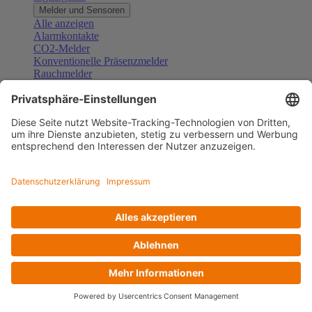
Melder und Sensoren
Alle anzeigen
Alarmkontakte
CO2-Melder
Konventionelle Präsenzmelder
Rauchmelder
Konventionelle Bewegungsmelder
Gefahrenmelder
Zubehör Melder und Sensoren
Türsprechanlagen
Alle anzeigen
Außenstationen
Innenstationen
Klingeltaster und Gongs
Sprechanlagen-Sets
Sprechanlagen-Systemmodule
Zubehör Türkommunikation
Videoüberwachung
Alle anzeigen
Überwachungskameras
Zubehör Videoüberwachung
Zutrittskontrolle
Alle anzeigen
Codetastaturen