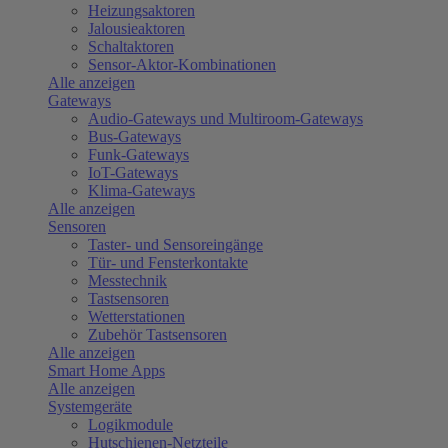
Heizungsaktoren
Jalousieaktoren
Schaltaktoren
Sensor-Aktor-Kombinationen
Alle anzeigen
Gateways
Audio-Gateways und Multiroom-Gateways
Bus-Gateways
Funk-Gateways
IoT-Gateways
Klima-Gateways
Alle anzeigen
Sensoren
Taster- und Sensoreingänge
Tür- und Fensterkontakte
Messtechnik
Tastsensoren
Wetterstationen
Zubehör Tastsensoren
Alle anzeigen
Smart Home Apps
Alle anzeigen
Systemgeräte
Logikmodule
Hutschienen-Netzteile