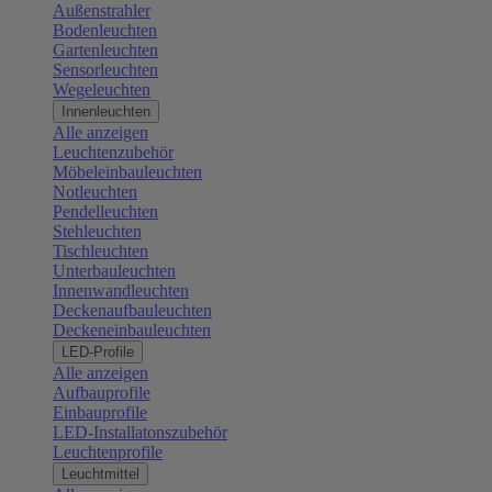
Außenstrahler
Bodenleuchten
Gartenleuchten
Sensorleuchten
Wegeleuchten
Innenleuchten
Alle anzeigen
Leuchtenzubehör
Möbeleinbauleuchten
Notleuchten
Pendelleuchten
Stehleuchten
Tischleuchten
Unterbauleuchten
Innenwandleuchten
Deckenaufbauleuchten
Deckeneinbauleuchten
LED-Profile
Alle anzeigen
Aufbauprofile
Einbauprofile
LED-Installatonszubehör
Leuchtenprofile
Leuchtmittel