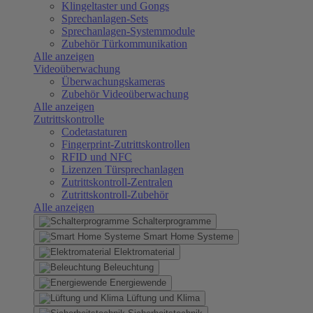
Klingeltaster und Gongs
Sprechanlagen-Sets
Sprechanlagen-Systemmodule
Zubehör Türkommunikation
Alle anzeigen
Videoüberwachung
Überwachungskameras
Zubehör Videoüberwachung
Alle anzeigen
Zutrittskontrolle
Codetastaturen
Fingerprint-Zutrittskontrollen
RFID und NFC
Lizenzen Türsprechanlagen
Zutrittskontroll-Zentralen
Zutrittskontroll-Zubehör
Alle anzeigen
Schalterprogramme
Smart Home Systeme
Elektromaterial
Beleuchtung
Energiewende
Lüftung und Klima