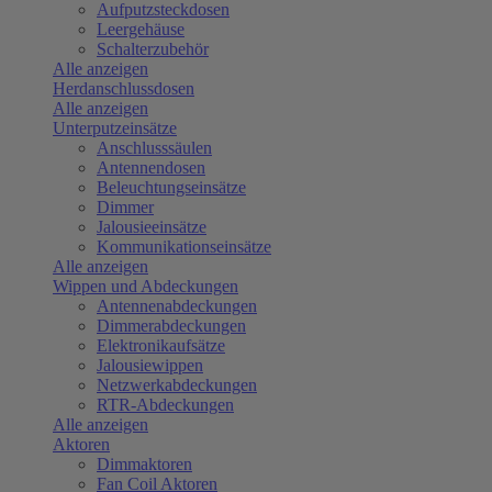
Aufputzsteckdosen
Leergehäuse
Schalterzubehör
Alle anzeigen
Herdanschlussdosen
Alle anzeigen
Unterputzeinsätze
Anschlusssäulen
Antennendosen
Beleuchtungseinsätze
Dimmer
Jalousieeinsätze
Kommunikationseinsätze
Alle anzeigen
Wippen und Abdeckungen
Antennenabdeckungen
Dimmerabdeckungen
Elektronikaufsätze
Jalousiewippen
Netzwerkabdeckungen
RTR-Abdeckungen
Alle anzeigen
Aktoren
Dimmaktoren
Fan Coil Aktoren