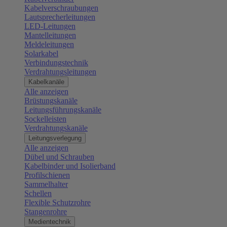
Kabelverschraubungen
Lautsprecherleitungen
LED-Leitungen
Mantelleitungen
Meldeleitungen
Solarkabel
Verbindungstechnik
Verdrahtungsleitungen
Kabelkanäle
Alle anzeigen
Brüstungskanäle
Leitungsführungskanäle
Sockelleisten
Verdrahtungskanäle
Leitungsverlegung
Alle anzeigen
Dübel und Schrauben
Kabelbinder und Isolierband
Profilschienen
Sammelhalter
Schellen
Flexible Schutzrohre
Stangenrohre
Medientechnik