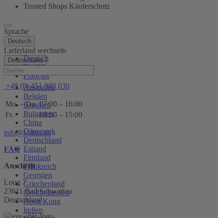
Trusted Shops Käuferschutz
Sprache
Deutsch
Lieferland wechseln
Deutsch
Deutschland
English
Hilfe
Français
+49 (0) 451 989 030
Australien
Belgien
Mo. – Do.
07:00 – 16:00
Brasilien
Bulgarien
Fr.
08:00 – 15:00
China
Dänemark
info@voltus.de
Deutschland
Estland
FAQ
Finnland
Anschrift
Frankreich
Georgien
Loog 7
Griechenland
23611 Bad Schwartau
Großbritannien
Deutschland
Hong Kong
Indien