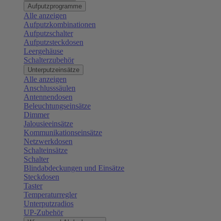
Aufputzprogramme
Alle anzeigen
Aufputzkombinationen
Aufputzschalter
Aufputzsteckdosen
Leergehäuse
Schalterzubehör
Unterputzeinsätze
Alle anzeigen
Anschlusssäulen
Antennendosen
Beleuchtungseinsätze
Dimmer
Jalousieeinsätze
Kommunikationseinsätze
Netzwerkdosen
Schalteinsätze
Schalter
Blindabdeckungen und Einsätze
Steckdosen
Taster
Temperaturregler
Unterputzradios
UP-Zubehör