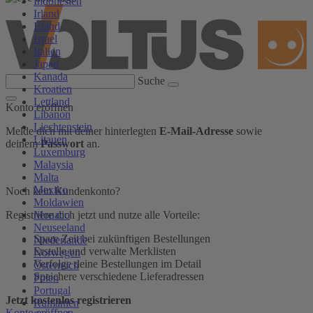
Indonesien
Irland
Island
Israel
Italien
Japan
Kanada
Suche
Kroatien
Lettland
Konto eröffnen
Libanon
Liechtenstein
Melde dich mit deiner hinterlegten
E-Mail-Adresse
sowie
Litauen
deinem
Passwort
an.
Luxemburg
Malaysia
Malta
Mexiko
Noch kein Kundenkonto?
Moldawien
Monaco
Registriere dich jetzt und nutze alle Vorteile:
Neuseeland
Spare Zeit bei zukünftigen Bestellungen
Niederlande
Erstelle und verwalte Merklisten
Norwegen
Verfolge deine Bestellungen im Detail
Österreich
Speichere verschiedene Lieferadressen
Polen
Portugal
Jetzt kostenlos registrieren
Rumänien
Konto eröffnen