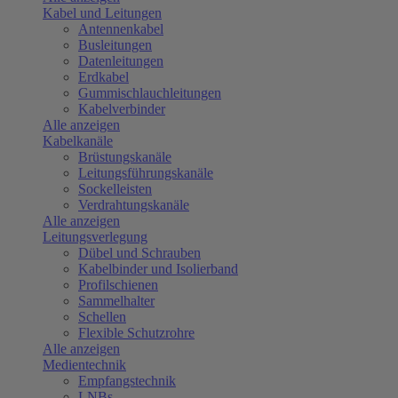
Kabel und Leitungen
Antennenkabel
Busleitungen
Datenleitungen
Erdkabel
Gummischlauchleitungen
Kabelverbinder
Alle anzeigen
Kabelkanäle
Brüstungskanäle
Leitungsführungskanäle
Sockelleisten
Verdrahtungskanäle
Alle anzeigen
Leitungsverlegung
Dübel und Schrauben
Kabelbinder und Isolierband
Profilschienen
Sammelhalter
Schellen
Flexible Schutzrohre
Alle anzeigen
Medientechnik
Empfangstechnik
LNBs