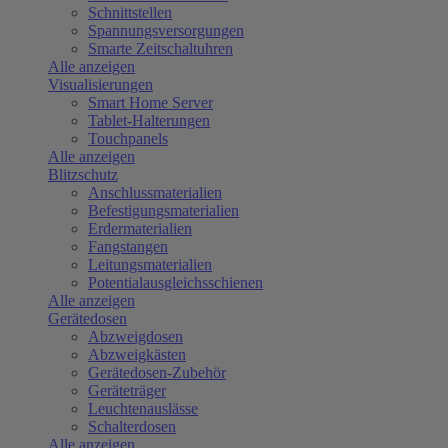
Schnittstellen
Spannungsversorgungen
Smarte Zeitschaltuhren
Alle anzeigen
Visualisierungen
Smart Home Server
Tablet-Halterungen
Touchpanels
Alle anzeigen
Blitzschutz
Anschlussmaterialien
Befestigungsmaterialien
Erdermaterialien
Fangstangen
Leitungsmaterialien
Potentialausgleichsschienen
Alle anzeigen
Gerätedosen
Abzweigdosen
Abzweigkästen
Gerätedosen-Zubehör
Geräteträger
Leuchtenauslässe
Schalterdosen
Alle anzeigen