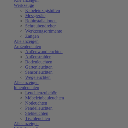
Alle anzeigen
Werkzeuge
Kabeleinzugshilfen
Messgeräte
Rohinstallationen
Schraubendreher
Werkzeugsortimente
Zangen
Alle anzeigen
Außenleuchten
Außenwandleuchten
Außenstrahler
Bodenleuchten
Gartenleuchten
Sensorleuchten
Wegeleuchten
Alle anzeigen
Innenleuchten
Leuchtenzubehör
Möbeleinbauleuchten
Notleuchten
Pendelleuchten
Stehleuchten
Tischleuchten
Alle anzeigen