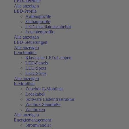
LED-Netzteile
Alle anzeigen
LED-Profile
Aufbauprofile
Einbauprofile
LED-Installatonszubehör
Leuchtenprofile
Alle anzeigen
LED-Steuerungen
Alle anzeigen
Leuchtmittel
Klassische LED-Lampen
LED-Panels
LED-Spots
LED-Strips
Alle anzeigen
E-Mobilität
Zubehör E-Mobilität
Ladekabel
Software Ladeinfrastruktur
Wallbox-Standfüße
Wallboxen
Alle anzeigen
Energiemanagement
Stromwandler