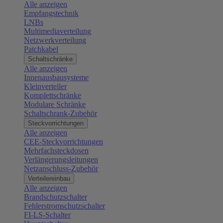
Alle anzeigen
Empfangstechnik
LNBs
Multimediaverteilung
Netzwerkverteilung
Patchkabel
Schaltschränke
Alle anzeigen
Innenausbausysteme
Kleinverteiler
Komplettschränke
Modulare Schränke
Schaltschrank-Zubehör
Steckvorrichtungen
Alle anzeigen
CEE-Steckvorrichtungen
Mehrfachsteckdosen
Verlängerungsleitungen
Netzanschluss-Zubehör
Verteilereinbau
Alle anzeigen
Brandschutzschalter
Fehlerstromschutzschalter
FI-LS-Schalter