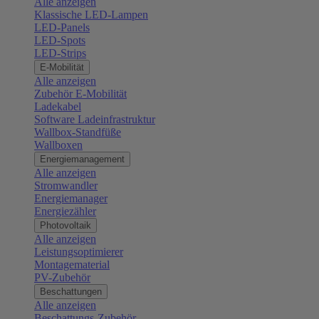
Alle anzeigen
Klassische LED-Lampen
LED-Panels
LED-Spots
LED-Strips
E-Mobilität
Alle anzeigen
Zubehör E-Mobilität
Ladekabel
Software Ladeinfrastruktur
Wallbox-Standfüße
Wallboxen
Energiemanagement
Alle anzeigen
Stromwandler
Energiemanager
Energiezähler
Photovoltaik
Alle anzeigen
Leistungsoptimierer
Montagematerial
PV-Zubehör
Beschattungen
Alle anzeigen
Beschattungs-Zubehör