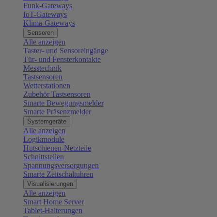
Funk-Gateways
IoT-Gateways
Klima-Gateways
Sensoren
Alle anzeigen
Taster- und Sensoreingänge
Tür- und Fensterkontakte
Messtechnik
Tastsensoren
Wetterstationen
Zubehör Tastsensoren
Smarte Bewegungsmelder
Smarte Präsenzmelder
Systemgeräte
Alle anzeigen
Logikmodule
Hutschienen-Netzteile
Schnittstellen
Spannungsversorgungen
Smarte Zeitschaltuhren
Visualisierungen
Alle anzeigen
Smart Home Server
Tablet-Halterungen