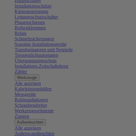
Hauptschalter
Installationsschütze
Kleinsteuerungen
Leitungsschutzschalter
Phasenschienen
Reihenklemmen
Relais
Schmelzsicherungen
Sonstige Installationsgeräte
Transformatoren und Netzteile
Treppenlichtautomaten
Überspannungsschutz
Installations-Zeitschaltuhren
Zähler
Werkzeuge
Alle anzeigen
Kabeleinzugshilfen
Messgeräte
Rohinstallationen
Schraubendreher
Werkzeugsortimente
Zangen
Außenleuchten
Alle anzeigen
Außenwandleuchten