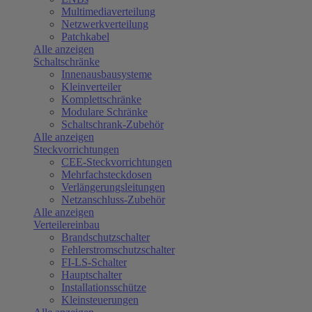
Multimediaverteilung
Netzwerkverteilung
Patchkabel
Alle anzeigen
Schaltschränke
Innenausbausysteme
Kleinverteiler
Komplettschränke
Modulare Schränke
Schaltschrank-Zubehör
Alle anzeigen
Steckvorrichtungen
CEE-Steckvorrichtungen
Mehrfachsteckdosen
Verlängerungsleitungen
Netzanschluss-Zubehör
Alle anzeigen
Verteilereinbau
Brandschutzschalter
Fehlerstromschutzschalter
FI-LS-Schalter
Hauptschalter
Installationsschütze
Kleinsteuerungen