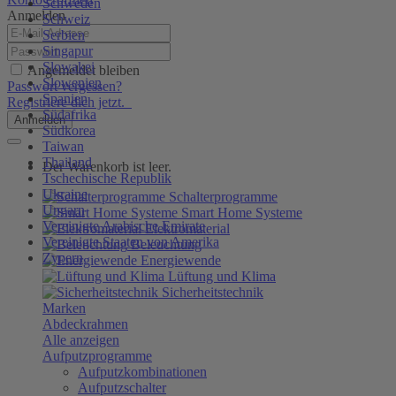
Schweden
Anmelden
Schweiz
Serbien
Singapur
Slowakei
Angemeldet bleiben
Slowenien
Passwort vergessen?
Spanien
Registriere dich jetzt.
Südafrika
Anmelden
Südkorea
Taiwan
Thailand
Der Warenkorb ist leer.
Tschechische Republik
Ukraine
Schalterprogramme
Ungarn
Smart Home Systeme
Vereinigte Arabische Emirate
Elektromaterial
Vereinigte Staaten von Amerika
Beleuchtung
Zypern
Energiewende
Lüftung und Klima
Sicherheitstechnik
Marken
Abdeckrahmen
Alle anzeigen
Aufputzprogramme
Aufputzkombinationen
Aufputzschalter