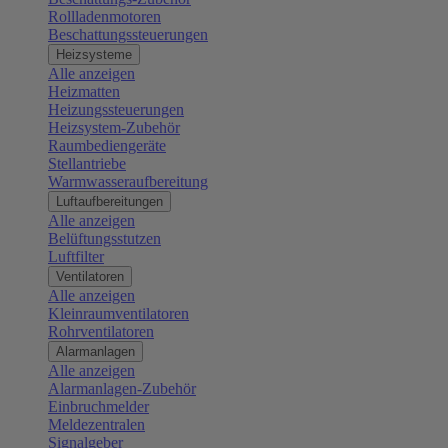
Rollladenmotoren
Beschattungssteuerungen
Heizsysteme
Alle anzeigen
Heizmatten
Heizungssteuerungen
Heizsystem-Zubehör
Raumbediengeräte
Stellantriebe
Warmwasseraufbereitung
Luftaufbereitungen
Alle anzeigen
Belüftungsstutzen
Luftfilter
Ventilatoren
Alle anzeigen
Kleinraumventilatoren
Rohrventilatoren
Alarmanlagen
Alle anzeigen
Alarmanlagen-Zubehör
Einbruchmelder
Meldezentralen
Signalgeber