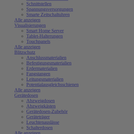
Schnittstellen
Spannungsversorgungen
Smarte Zeitschaltuhren
Alle anzeigen
Visualisierungen
Smart Home Server
Tablet-Halterungen
Touchpanels
Alle anzeigen
Blitzschutz
Anschlussmaterialien
Befestigungsmaterialien
Erdermaterialien
Fangstangen
Leitungsmaterialien
Potentialausgleichsschienen
Alle anzeigen
Gerätedosen
Abzweigdosen
Abzweigkästen
Gerätedosen-Zubehör
Geräteträger
Leuchtenauslässe
Schalterdosen
Alle anzeigen