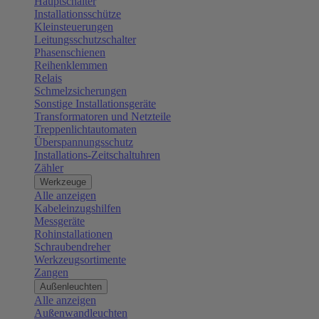
Hauptschalter
Installationsschütze
Kleinsteuerungen
Leitungsschutzschalter
Phasenschienen
Reihenklemmen
Relais
Schmelzsicherungen
Sonstige Installationsgeräte
Transformatoren und Netzteile
Treppenlichtautomaten
Überspannungsschutz
Installations-Zeitschaltuhren
Zähler
Werkzeuge
Alle anzeigen
Kabeleinzugshilfen
Messgeräte
Rohinstallationen
Schraubendreher
Werkzeugsortimente
Zangen
Außenleuchten
Alle anzeigen
Außenwandleuchten