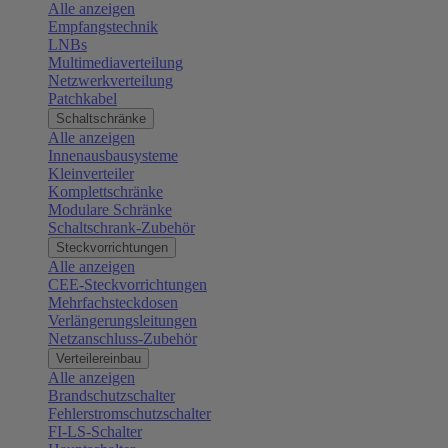
Alle anzeigen
Empfangstechnik
LNBs
Multimediaverteilung
Netzwerkverteilung
Patchkabel
Schaltschränke
Alle anzeigen
Innenausbausysteme
Kleinverteiler
Komplettschränke
Modulare Schränke
Schaltschrank-Zubehör
Steckvorrichtungen
Alle anzeigen
CEE-Steckvorrichtungen
Mehrfachsteckdosen
Verlängerungsleitungen
Netzanschluss-Zubehör
Verteilereinbau
Alle anzeigen
Brandschutzschalter
Fehlerstromschutzschalter
FI-LS-Schalter