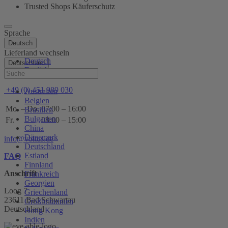
Trusted Shops Käuferschutz
Sprache
Deutsch
Lieferland wechseln
Deutsch
Deutschland
English
Hilfe
+49 (0) 451 989 030
Australien
Belgien
Mo. – Do.
07:00 – 16:00
Brasilien
Bulgarien
Fr.
08:00 – 15:00
China
Dänemark
info@voltus.de
Deutschland
Estland
FAQ
Finnland
Anschrift
Frankreich
Georgien
Loog 7
Griechenland
23611 Bad Schwartau
Großbritannien
Deutschland
Hong Kong
Indien