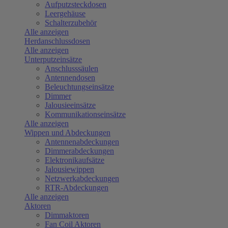
Aufputzsteckdosen
Leergehäuse
Schalterzubehör
Alle anzeigen
Herdanschlussdosen
Alle anzeigen
Unterputzeinsätze
Anschlusssäulen
Antennendosen
Beleuchtungseinsätze
Dimmer
Jalousieeinsätze
Kommunikationseinsätze
Alle anzeigen
Wippen und Abdeckungen
Antennenabdeckungen
Dimmerabdeckungen
Elektronikaufsätze
Jalousiewippen
Netzwerkabdeckungen
RTR-Abdeckungen
Alle anzeigen
Aktoren
Dimmaktoren
Fan Coil Aktoren