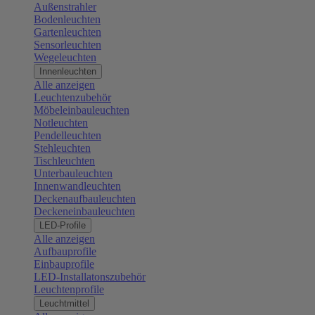
Außenstrahler
Bodenleuchten
Gartenleuchten
Sensorleuchten
Wegeleuchten
Innenleuchten
Alle anzeigen
Leuchtenzubehör
Möbeleinbauleuchten
Notleuchten
Pendelleuchten
Stehleuchten
Tischleuchten
Unterbauleuchten
Innenwandleuchten
Deckenaufbauleuchten
Deckeneinbauleuchten
LED-Profile
Alle anzeigen
Aufbauprofile
Einbauprofile
LED-Installatonszubehör
Leuchtenprofile
Leuchtmittel