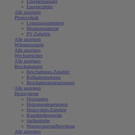
Energiemanager
Energiezähler
Alle anzeigen
Photovoltaik
Leistungsoptimierer
Montagematerial
PV-Zubehör
Alle anzeigen
Wärmepumpen
Alle anzeigen
Wechselrichter
Alle anzeigen
Beschattungen
Beschattungs-Zubehör
Rollladenmotoren
Beschattungssteuerungen
Alle anzeigen
Heizsysteme
Heizmatten
Heizungssteuerungen
Heizsystem-Zubehör
Raumbediengeräte
Stellantriebe
Warmwasseraufbereitung
Alle anzeigen