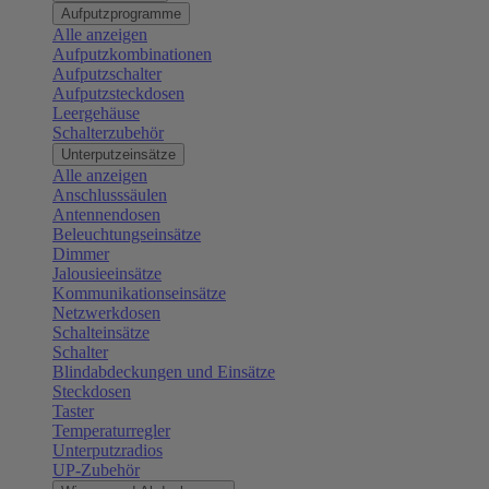
Aufputzprogramme
Alle anzeigen
Aufputzkombinationen
Aufputzschalter
Aufputzsteckdosen
Leergehäuse
Schalterzubehör
Unterputzeinsätze
Alle anzeigen
Anschlusssäulen
Antennendosen
Beleuchtungseinsätze
Dimmer
Jalousieeinsätze
Kommunikationseinsätze
Netzwerkdosen
Schalteinsätze
Schalter
Blindabdeckungen und Einsätze
Steckdosen
Taster
Temperaturregler
Unterputzradios
UP-Zubehör