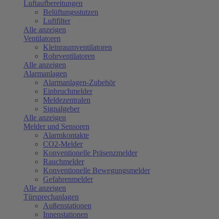
Luftaufbereitungen
Belüftungsstutzen
Luftfilter
Alle anzeigen
Ventilatoren
Kleinraumventilatoren
Rohrventilatoren
Alle anzeigen
Alarmanlagen
Alarmanlagen-Zubehör
Einbruchmelder
Meldezentralen
Signalgeber
Alle anzeigen
Melder und Sensoren
Alarmkontakte
CO2-Melder
Konventionelle Präsenzmelder
Rauchmelder
Konventionelle Bewegungsmelder
Gefahrenmelder
Alle anzeigen
Türsprechanlagen
Außenstationen
Innenstationen