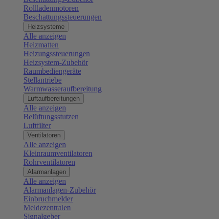
Rollladenmotoren
Beschattungssteuerungen
Heizsysteme
Alle anzeigen
Heizmatten
Heizungssteuerungen
Heizsystem-Zubehör
Raumbediengeräte
Stellantriebe
Warmwasseraufbereitung
Luftaufbereitungen
Alle anzeigen
Belüftungsstutzen
Luftfilter
Ventilatoren
Alle anzeigen
Kleinraumventilatoren
Rohrventilatoren
Alarmanlagen
Alle anzeigen
Alarmanlagen-Zubehör
Einbruchmelder
Meldezentralen
Signalgeber