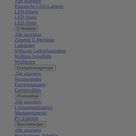
Alle anzeigen
Klassische LED-Lampen
LED-Panels
LED-Spots
LED-Strips
E-Mobilität
Alle anzeigen
Zubehör E-Mobilität
Ladekabel
Software Ladeinfrastruktur
Wallbox-Standfüße
Wallboxen
Energiemanagement
Alle anzeigen
Stromwandler
Energiemanager
Energiezähler
Photovoltaik
Alle anzeigen
Leistungsoptimierer
Montagematerial
PV-Zubehör
Beschattungen
Alle anzeigen
Beschattungs-Zubehör