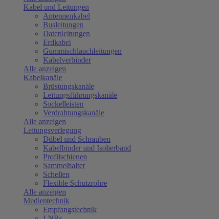
Kabel und Leitungen
Antennenkabel
Busleitungen
Datenleitungen
Erdkabel
Gummischlauchleitungen
Kabelverbinder
Alle anzeigen
Kabelkanäle
Brüstungskanäle
Leitungsführungskanäle
Sockelleisten
Verdrahtungskanäle
Alle anzeigen
Leitungsverlegung
Dübel und Schrauben
Kabelbinder und Isolierband
Profilschienen
Sammelhalter
Schellen
Flexible Schutzrohre
Alle anzeigen
Medientechnik
Empfangstechnik
LNBs