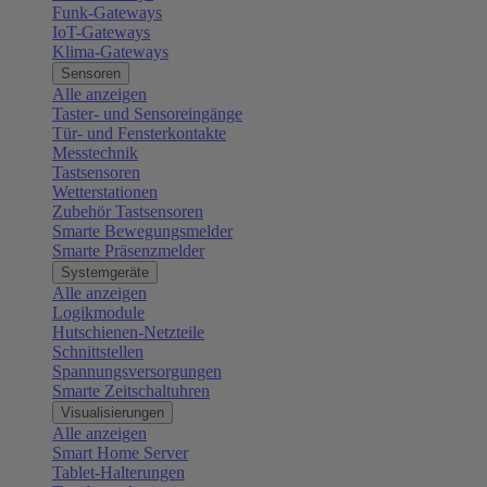
Funk-Gateways
IoT-Gateways
Klima-Gateways
Sensoren
Alle anzeigen
Taster- und Sensoreingänge
Tür- und Fensterkontakte
Messtechnik
Tastsensoren
Wetterstationen
Zubehör Tastsensoren
Smarte Bewegungsmelder
Smarte Präsenzmelder
Systemgeräte
Alle anzeigen
Logikmodule
Hutschienen-Netzteile
Schnittstellen
Spannungsversorgungen
Smarte Zeitschaltuhren
Visualisierungen
Alle anzeigen
Smart Home Server
Tablet-Halterungen