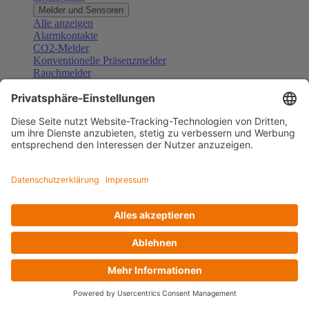
Melder und Sensoren
Alle anzeigen
Alarmkontakte
CO2-Melder
Konventionelle Präsenzmelder
Rauchmelder
Konventionelle Bewegungsmelder
Gefahrenmelder
Zubehör Melder und Sensoren
Türsprechanlagen
Alle anzeigen
Außenstationen
Innenstationen
Klingeltaster und Gongs
Sprechanlagen-Sets
Sprechanlagen-Systemmodule
Zubehör Türkommunikation
Videoüberwachung
Alle anzeigen
Überwachungskameras
Zubehör Videoüberwachung
Zutrittskontrolle
Alle anzeigen
Codetastaturen