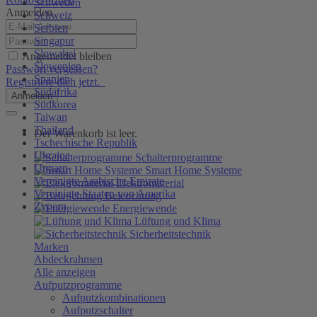
Schweden
Anmelden
Schweiz
Serbien
Singapur
Slowakei
Angemeldet bleiben
Slowenien
Passwort vergessen?
Spanien
Registriere dich jetzt.
Südafrika
Anmelden
Südkorea
Taiwan
Thailand
Der Warenkorb ist leer.
Tschechische Republik
Ukraine
Schalterprogramme
Ungarn
Smart Home Systeme
Vereinigte Arabische Emirate
Elektromaterial
Vereinigte Staaten von Amerika
Beleuchtung
Zypern
Energiewende
Lüftung und Klima
Sicherheitstechnik
Marken
Abdeckrahmen
Alle anzeigen
Aufputzprogramme
Aufputzkombinationen
Aufputzschalter