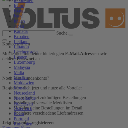
Indonesien
Irland
Island
Israel
Italien
Japan
Kanada
Suche
Kroatien
Lettland
Konto eröffnen
Libanon
Liechtenstein
Melde dich mit deiner hinterlegten
E-Mail-Adresse
sowie
Litauen
deinem
Passwort
an.
Luxemburg
Malaysia
Malta
Mexiko
Noch kein Kundenkonto?
Moldawien
Monaco
Registriere dich jetzt und nutze alle Vorteile:
Neuseeland
Spare Zeit bei zukünftigen Bestellungen
Niederlande
Erstelle und verwalte Merklisten
Norwegen
Verfolge deine Bestellungen im Detail
Österreich
Speichere verschiedene Lieferadressen
Polen
Portugal
Jetzt kostenlos registrieren
Rumänien
Konto eröffnen