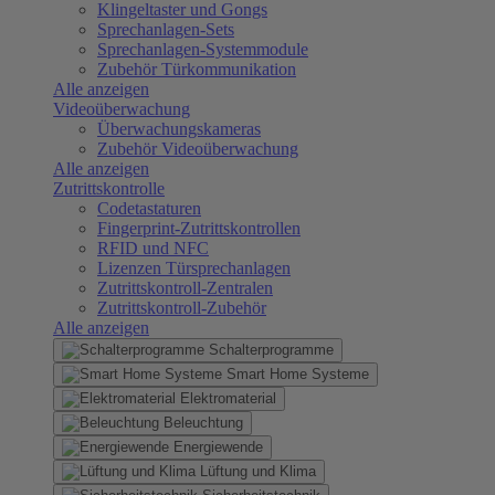
Klingeltaster und Gongs
Sprechanlagen-Sets
Sprechanlagen-Systemmodule
Zubehör Türkommunikation
Alle anzeigen
Videoüberwachung
Überwachungskameras
Zubehör Videoüberwachung
Alle anzeigen
Zutrittskontrolle
Codetastaturen
Fingerprint-Zutrittskontrollen
RFID und NFC
Lizenzen Türsprechanlagen
Zutrittskontroll-Zentralen
Zutrittskontroll-Zubehör
Alle anzeigen
Schalterprogramme
Smart Home Systeme
Elektromaterial
Beleuchtung
Energiewende
Lüftung und Klima