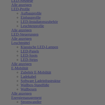
LED-Netzteile
Alle anzeigen
LED-Profile
Aufbauprofile
Einbauprofile
LED-Installatonszubehör
Leuchtenprofile
Alle anzeigen
LED-Steuerungen
Alle anzeigen
Leuchtmittel
Klassische LED-Lampen
LED-Panels
LED-Spots
LED-Strips
Alle anzeigen
E-Mobilität
Zubehör E-Mobilität
Ladekabel
Software Ladeinfrastruktur
Wallbox-Standfüße
Wallboxen
Alle anzeigen
Energiemanagement
Stromwandler