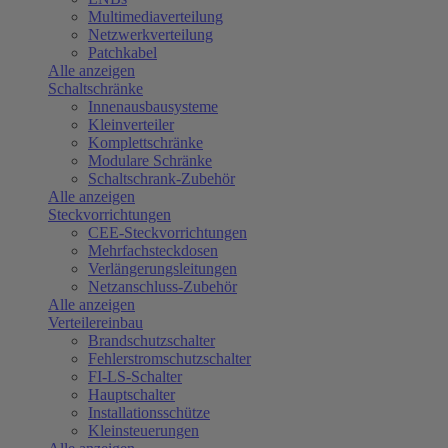
Multimediaverteilung
Netzwerkverteilung
Patchkabel
Alle anzeigen
Schaltschränke
Innenausbausysteme
Kleinverteiler
Komplettschränke
Modulare Schränke
Schaltschrank-Zubehör
Alle anzeigen
Steckvorrichtungen
CEE-Steckvorrichtungen
Mehrfachsteckdosen
Verlängerungsleitungen
Netzanschluss-Zubehör
Alle anzeigen
Verteilereinbau
Brandschutzschalter
Fehlerstromschutzschalter
FI-LS-Schalter
Hauptschalter
Installationsschütze
Kleinsteuerungen