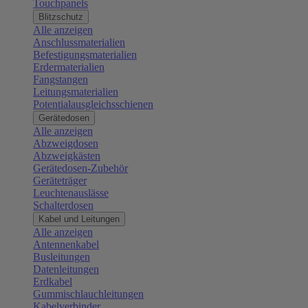
Touchpanels
Blitzschutz
Alle anzeigen
Anschlussmaterialien
Befestigungsmaterialien
Erdermaterialien
Fangstangen
Leitungsmaterialien
Potentialausgleichsschienen
Gerätedosen
Alle anzeigen
Abzweigdosen
Abzweigkästen
Gerätedosen-Zubehör
Geräteträger
Leuchtenauslässe
Schalterdosen
Kabel und Leitungen
Alle anzeigen
Antennenkabel
Busleitungen
Datenleitungen
Erdkabel
Gummischlauchleitungen
Kabelverbinder