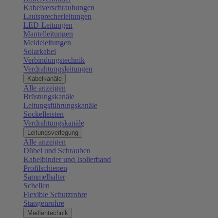
Kabelverschraubungen
Lautsprecherleitungen
LED-Leitungen
Mantelleitungen
Meldeleitungen
Solarkabel
Verbindungstechnik
Verdrahtungsleitungen
Kabelkanäle
Alle anzeigen
Brüstungskanäle
Leitungsführungskanäle
Sockelleisten
Verdrahtungskanäle
Leitungsverlegung
Alle anzeigen
Dübel und Schrauben
Kabelbinder und Isolierband
Profilschienen
Sammelhalter
Schellen
Flexible Schutzrohre
Stangenrohre
Medientechnik