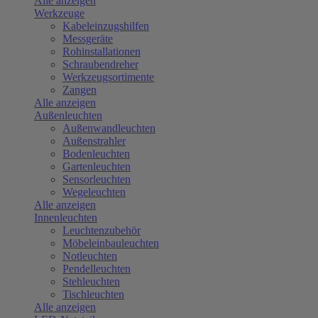
Alle anzeigen
Werkzeuge
Kabeleinzugshilfen
Messgeräte
Rohinstallationen
Schraubendreher
Werkzeugsortimente
Zangen
Alle anzeigen
Außenleuchten
Außenwandleuchten
Außenstrahler
Bodenleuchten
Gartenleuchten
Sensorleuchten
Wegeleuchten
Alle anzeigen
Innenleuchten
Leuchtenzubehör
Möbeleinbauleuchten
Notleuchten
Pendelleuchten
Stehleuchten
Tischleuchten
Alle anzeigen