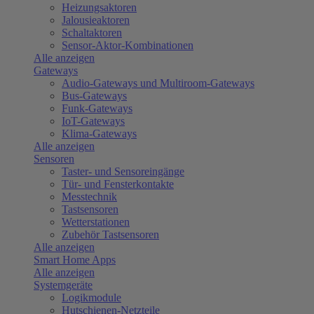
Heizungsaktoren
Jalousieaktoren
Schaltaktoren
Sensor-Aktor-Kombinationen
Alle anzeigen
Gateways
Audio-Gateways und Multiroom-Gateways
Bus-Gateways
Funk-Gateways
IoT-Gateways
Klima-Gateways
Alle anzeigen
Sensoren
Taster- und Sensoreingänge
Tür- und Fensterkontakte
Messtechnik
Tastsensoren
Wetterstationen
Zubehör Tastsensoren
Alle anzeigen
Smart Home Apps
Alle anzeigen
Systemgeräte
Logikmodule
Hutschienen-Netzteile