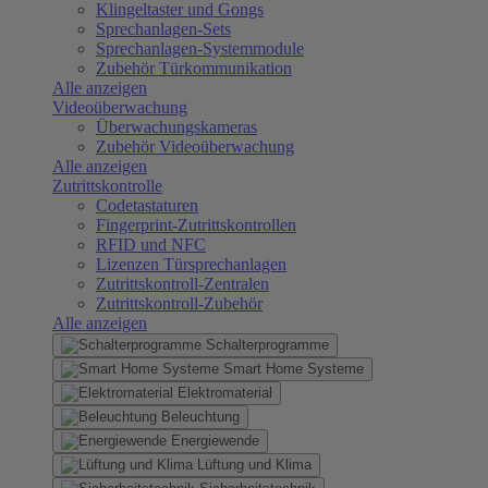
Klingeltaster und Gongs
Sprechanlagen-Sets
Sprechanlagen-Systemmodule
Zubehör Türkommunikation
Alle anzeigen
Videoüberwachung
Überwachungskameras
Zubehör Videoüberwachung
Alle anzeigen
Zutrittskontrolle
Codetastaturen
Fingerprint-Zutrittskontrollen
RFID und NFC
Lizenzen Türsprechanlagen
Zutrittskontroll-Zentralen
Zutrittskontroll-Zubehör
Alle anzeigen
Schalterprogramme
Smart Home Systeme
Elektromaterial
Beleuchtung
Energiewende
Lüftung und Klima