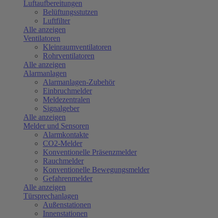
Luftaufbereitungen
Belüftungsstutzen
Luftfilter
Alle anzeigen
Ventilatoren
Kleinraumventilatoren
Rohrventilatoren
Alle anzeigen
Alarmanlagen
Alarmanlagen-Zubehör
Einbruchmelder
Meldezentralen
Signalgeber
Alle anzeigen
Melder und Sensoren
Alarmkontakte
CO2-Melder
Konventionelle Präsenzmelder
Rauchmelder
Konventionelle Bewegungsmelder
Gefahrenmelder
Alle anzeigen
Türsprechanlagen
Außenstationen
Innenstationen