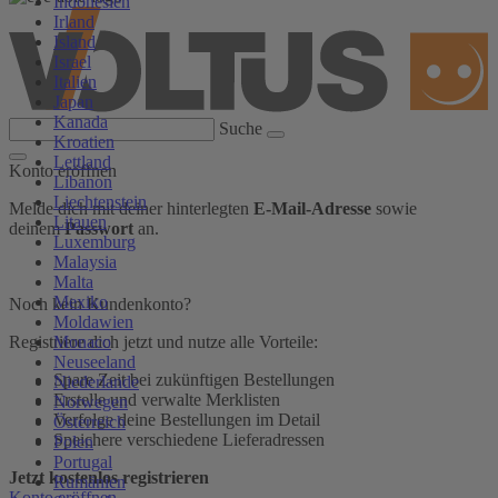
Indonesien
Irland
Island
Israel
Italien
Japan
Kanada
Suche
Kroatien
Lettland
Konto eröffnen
Libanon
Liechtenstein
Melde dich mit deiner hinterlegten
E-Mail-Adresse
sowie
Litauen
deinem
Passwort
an.
Luxemburg
Malaysia
Malta
Mexiko
Noch kein Kundenkonto?
Moldawien
Monaco
Registriere dich jetzt und nutze alle Vorteile:
Neuseeland
Spare Zeit bei zukünftigen Bestellungen
Niederlande
Erstelle und verwalte Merklisten
Norwegen
Verfolge deine Bestellungen im Detail
Österreich
Speichere verschiedene Lieferadressen
Polen
Portugal
Jetzt kostenlos registrieren
Rumänien
Konto eröffnen