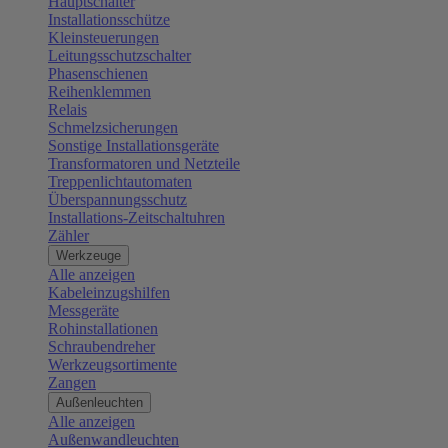
Hauptschalter
Installationsschütze
Kleinsteuerungen
Leitungsschutzschalter
Phasenschienen
Reihenklemmen
Relais
Schmelzsicherungen
Sonstige Installationsgeräte
Transformatoren und Netzteile
Treppenlichtautomaten
Überspannungsschutz
Installations-Zeitschaltuhren
Zähler
Werkzeuge
Alle anzeigen
Kabeleinzugshilfen
Messgeräte
Rohinstallationen
Schraubendreher
Werkzeugsortimente
Zangen
Außenleuchten
Alle anzeigen
Außenwandleuchten