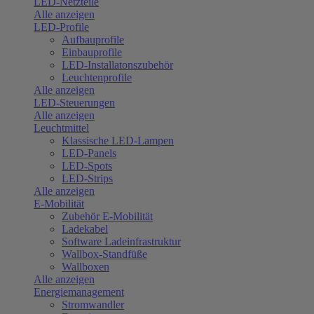
LED-Netzteile
Alle anzeigen
LED-Profile
Aufbauprofile
Einbauprofile
LED-Installatonszubehör
Leuchtenprofile
Alle anzeigen
LED-Steuerungen
Alle anzeigen
Leuchtmittel
Klassische LED-Lampen
LED-Panels
LED-Spots
LED-Strips
Alle anzeigen
E-Mobilität
Zubehör E-Mobilität
Ladekabel
Software Ladeinfrastruktur
Wallbox-Standfüße
Wallboxen
Alle anzeigen
Energiemanagement
Stromwandler