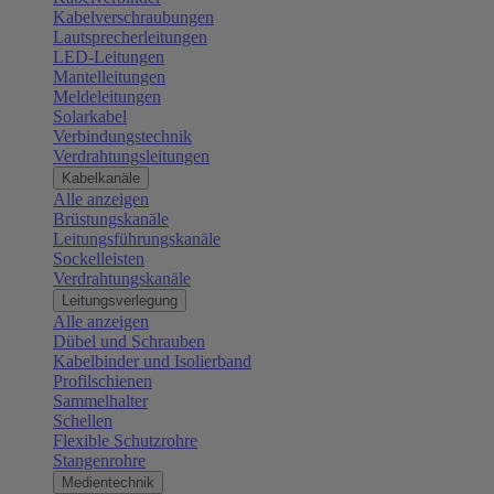
Kabelverschraubungen
Lautsprecherleitungen
LED-Leitungen
Mantelleitungen
Meldeleitungen
Solarkabel
Verbindungstechnik
Verdrahtungsleitungen
Kabelkanäle
Alle anzeigen
Brüstungskanäle
Leitungsführungskanäle
Sockelleisten
Verdrahtungskanäle
Leitungsverlegung
Alle anzeigen
Dübel und Schrauben
Kabelbinder und Isolierband
Profilschienen
Sammelhalter
Schellen
Flexible Schutzrohre
Stangenrohre
Medientechnik