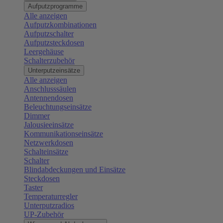
Aufputzprogramme
Alle anzeigen
Aufputzkombinationen
Aufputzschalter
Aufputzsteckdosen
Leergehäuse
Schalterzubehör
Unterputzeinsätze
Alle anzeigen
Anschlusssäulen
Antennendosen
Beleuchtungseinsätze
Dimmer
Jalousieeinsätze
Kommunikationseinsätze
Netzwerkdosen
Schalteinsätze
Schalter
Blindabdeckungen und Einsätze
Steckdosen
Taster
Temperaturregler
Unterputzradios
UP-Zubehör