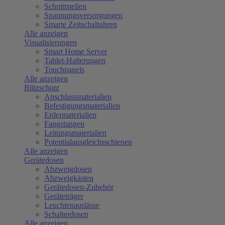
Schnittstellen
Spannungsversorgungen
Smarte Zeitschaltuhren
Alle anzeigen
Visualisierungen
Smart Home Server
Tablet-Halterungen
Touchpanels
Alle anzeigen
Blitzschutz
Anschlussmaterialien
Befestigungsmaterialien
Erdermaterialien
Fangstangen
Leitungsmaterialien
Potentialausgleichsschienen
Alle anzeigen
Gerätedosen
Abzweigdosen
Abzweigkästen
Gerätedosen-Zubehör
Geräteträger
Leuchtenauslässe
Schalterdosen
Alle anzeigen