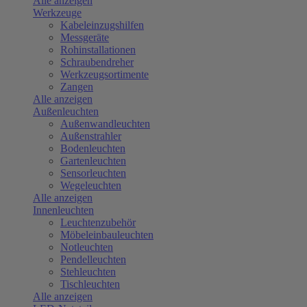
Alle anzeigen
Werkzeuge
Kabeleinzugshilfen
Messgeräte
Rohinstallationen
Schraubendreher
Werkzeugsortimente
Zangen
Alle anzeigen
Außenleuchten
Außenwandleuchten
Außenstrahler
Bodenleuchten
Gartenleuchten
Sensorleuchten
Wegeleuchten
Alle anzeigen
Innenleuchten
Leuchtenzubehör
Möbeleinbauleuchten
Notleuchten
Pendelleuchten
Stehleuchten
Tischleuchten
Alle anzeigen