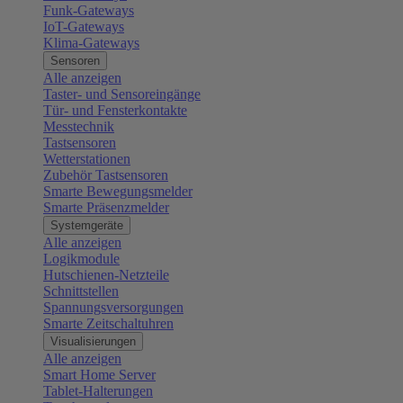
Funk-Gateways
IoT-Gateways
Klima-Gateways
Sensoren
Alle anzeigen
Taster- und Sensoreingänge
Tür- und Fensterkontakte
Messtechnik
Tastsensoren
Wetterstationen
Zubehör Tastsensoren
Smarte Bewegungsmelder
Smarte Präsenzmelder
Systemgeräte
Alle anzeigen
Logikmodule
Hutschienen-Netzteile
Schnittstellen
Spannungsversorgungen
Smarte Zeitschaltuhren
Visualisierungen
Alle anzeigen
Smart Home Server
Tablet-Halterungen