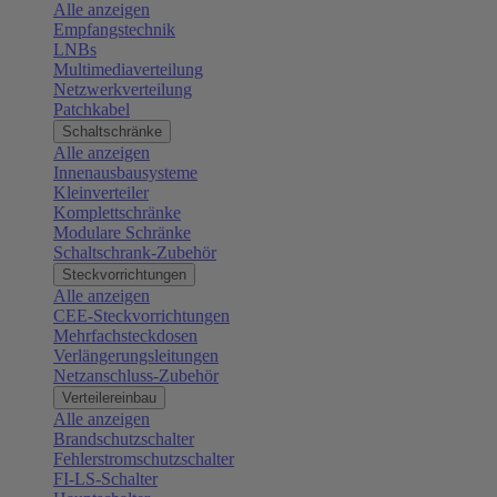
Alle anzeigen
Empfangstechnik
LNBs
Multimediaverteilung
Netzwerkverteilung
Patchkabel
Schaltschränke
Alle anzeigen
Innenausbausysteme
Kleinverteiler
Komplettschränke
Modulare Schränke
Schaltschrank-Zubehör
Steckvorrichtungen
Alle anzeigen
CEE-Steckvorrichtungen
Mehrfachsteckdosen
Verlängerungsleitungen
Netzanschluss-Zubehör
Verteilereinbau
Alle anzeigen
Brandschutzschalter
Fehlerstromschutzschalter
FI-LS-Schalter