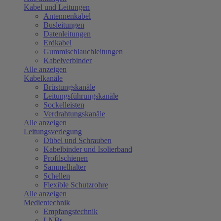
Kabel und Leitungen
Antennenkabel
Busleitungen
Datenleitungen
Erdkabel
Gummischlauchleitungen
Kabelverbinder
Alle anzeigen
Kabelkanäle
Brüstungskanäle
Leitungsführungskanäle
Sockelleisten
Verdrahtungskanäle
Alle anzeigen
Leitungsverlegung
Dübel und Schrauben
Kabelbinder und Isolierband
Profilschienen
Sammelhalter
Schellen
Flexible Schutzrohre
Alle anzeigen
Medientechnik
Empfangstechnik
LNBs