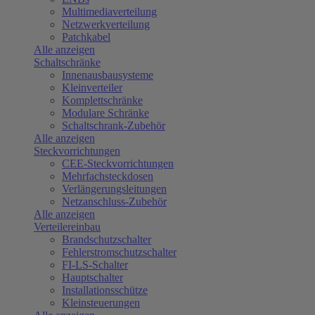
Multimediaverteilung
Netzwerkverteilung
Patchkabel
Alle anzeigen
Schaltschränke
Innenausbausysteme
Kleinverteiler
Komplettschränke
Modulare Schränke
Schaltschrank-Zubehör
Alle anzeigen
Steckvorrichtungen
CEE-Steckvorrichtungen
Mehrfachsteckdosen
Verlängerungsleitungen
Netzanschluss-Zubehör
Alle anzeigen
Verteilereinbau
Brandschutzschalter
Fehlerstromschutzschalter
FI-LS-Schalter
Hauptschalter
Installationsschütze
Kleinsteuerungen