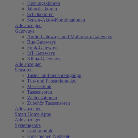
Heizungsaktoren
Jalousieaktoren
Schaltaktoren
Sensor-Aktor-Kombinationen
Alle anzeigen
Gateways
Audio-Gateways und Multiroom-Gateways
Bus-Gateways
Funk-Gateways
IoT-Gateways
Klima-Gateways
Alle anzeigen
Sensoren
Taster- und Sensoreingänge
Tür- und Fensterkontakte
Messtechnik
Tastsensoren
Wetterstationen
Zubehör Tastsensoren
Alle anzeigen
Smart Home Apps
Alle anzeigen
Systemgeräte
Logikmodule
Hutschienen-Netzteile