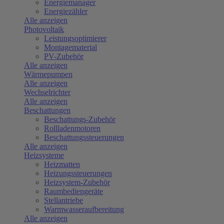
Energiemanager
Energiezähler
Alle anzeigen
Photovoltaik
Leistungsoptimierer
Montagematerial
PV-Zubehör
Alle anzeigen
Wärmepumpen
Alle anzeigen
Wechselrichter
Alle anzeigen
Beschattungen
Beschattungs-Zubehör
Rollladenmotoren
Beschattungssteuerungen
Alle anzeigen
Heizsysteme
Heizmatten
Heizungssteuerungen
Heizsystem-Zubehör
Raumbediengeräte
Stellantriebe
Warmwasseraufbereitung
Alle anzeigen