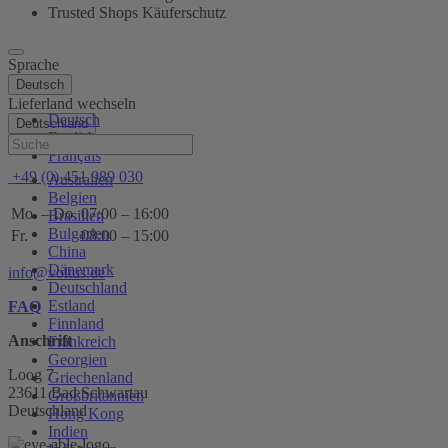
Trusted Shops Käuferschutz
Sprache
Deutsch
Lieferland wechseln
Deutsch
Deutschland
English
Hilfe
Français
+49 (0) 451 989 030
Australien
Belgien
Mo. – Do.
07:00 – 16:00
Brasilien
Bulgarien
Fr.
08:00 – 15:00
China
Dänemark
info@voltus.de
Deutschland
Estland
FAQ
Finnland
Anschrift
Frankreich
Georgien
Loog 7
Griechenland
23611 Bad Schwartau
Großbritannien
Deutschland
Hong Kong
Indien