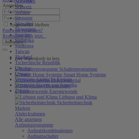
Schweden
Anmelden
Schweiz
Serbien
Singapur
Slowakei
Angemeldet bleiben
Slowenien
Passwort vergessen?
Spanien
Registriere dich jetzt.
Südafrika
Anmelden
Südkorea
Taiwan
Thailand
Der Warenkorb ist leer.
Tschechische Republik
Ukraine
Schalterprogramme
Ungarn
Smart Home Systeme
Vereinigte Arabische Emirate
Elektromaterial
Vereinigte Staaten von Amerika
Beleuchtung
Zypern
Energiewende
Lüftung und Klima
Sicherheitstechnik
Marken
Abdeckrahmen
Alle anzeigen
Aufputzprogramme
Aufputzkombinationen
Aufputzschalter