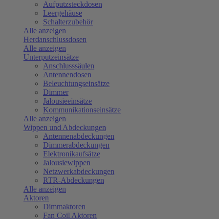
Aufputzsteckdosen
Leergehäuse
Schalterzubehör
Alle anzeigen
Herdanschlussdosen
Alle anzeigen
Unterputzeinsätze
Anschlusssäulen
Antennendosen
Beleuchtungseinsätze
Dimmer
Jalousieeinsätze
Kommunikationseinsätze
Alle anzeigen
Wippen und Abdeckungen
Antennenabdeckungen
Dimmerabdeckungen
Elektronikaufsätze
Jalousiewippen
Netzwerkabdeckungen
RTR-Abdeckungen
Alle anzeigen
Aktoren
Dimmaktoren
Fan Coil Aktoren