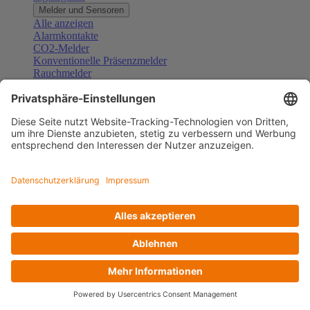
Melder und Sensoren
Alle anzeigen
Alarmkontakte
CO2-Melder
Konventionelle Präsenzmelder
Rauchmelder
Konventionelle Bewegungsmelder
Gefahrenmelder
Zubehör Melder und Sensoren
Türsprechanlagen
Alle anzeigen
Außenstationen
Innenstationen
Klingeltaster und Gongs
Sprechanlagen-Sets
Sprechanlagen-Systemmodule
Zubehör Türkommunikation
Videoüberwachung
Alle anzeigen
Überwachungskameras
Zubehör Videoüberwachung
Zutrittskontrolle
Alle anzeigen
Codetastaturen