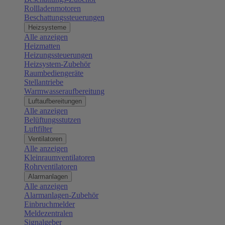
Rollladenmotoren
Beschattungssteuerungen
Heizsysteme
Alle anzeigen
Heizmatten
Heizungssteuerungen
Heizsystem-Zubehör
Raumbediengeräte
Stellantriebe
Warmwasseraufbereitung
Luftaufbereitungen
Alle anzeigen
Belüftungsstutzen
Luftfilter
Ventilatoren
Alle anzeigen
Kleinraumventilatoren
Rohrventilatoren
Alarmanlagen
Alle anzeigen
Alarmanlagen-Zubehör
Einbruchmelder
Meldezentralen
Signalgeber