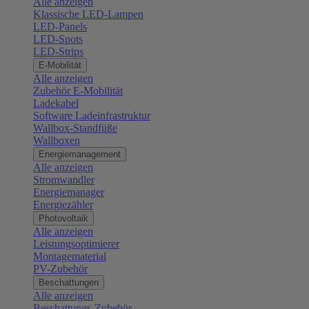
Alle anzeigen
Klassische LED-Lampen
LED-Panels
LED-Spots
LED-Strips
E-Mobilität
Alle anzeigen
Zubehör E-Mobilität
Ladekabel
Software Ladeinfrastruktur
Wallbox-Standfüße
Wallboxen
Energiemanagement
Alle anzeigen
Stromwandler
Energiemanager
Energiezähler
Photovoltaik
Alle anzeigen
Leistungsoptimierer
Montagematerial
PV-Zubehör
Beschattungen
Alle anzeigen
Beschattungs-Zubehör