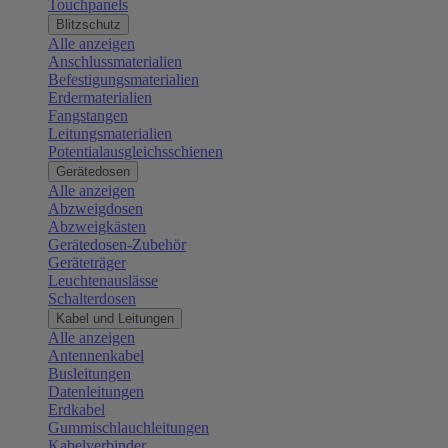
Touchpanels
Blitzschutz
Alle anzeigen
Anschlussmaterialien
Befestigungsmaterialien
Erdermaterialien
Fangstangen
Leitungsmaterialien
Potentialausgleichsschienen
Gerätedosen
Alle anzeigen
Abzweigdosen
Abzweigkästen
Gerätedosen-Zubehör
Geräteträger
Leuchtenauslässe
Schalterdosen
Kabel und Leitungen
Alle anzeigen
Antennenkabel
Busleitungen
Datenleitungen
Erdkabel
Gummischlauchleitungen
Kabelverbinder