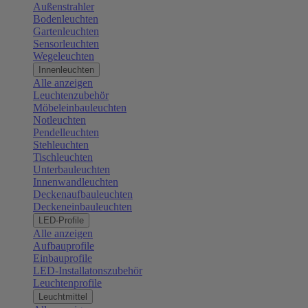
Außenstrahler
Bodenleuchten
Gartenleuchten
Sensorleuchten
Wegeleuchten
Innenleuchten
Alle anzeigen
Leuchtenzubehör
Möbeleinbauleuchten
Notleuchten
Pendelleuchten
Stehleuchten
Tischleuchten
Unterbauleuchten
Innenwandleuchten
Deckenaufbauleuchten
Deckeneinbauleuchten
LED-Profile
Alle anzeigen
Aufbauprofile
Einbauprofile
LED-Installatonszubehör
Leuchtenprofile
Leuchtmittel