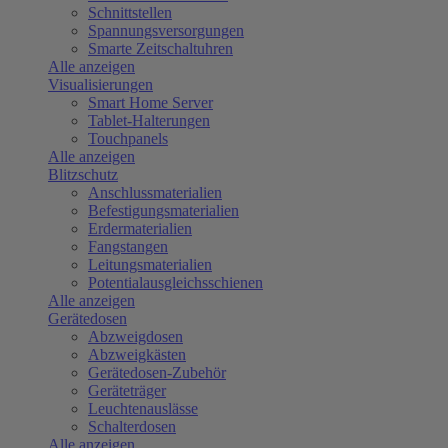
Schnittstellen
Spannungsversorgungen
Smarte Zeitschaltuhren
Alle anzeigen
Visualisierungen
Smart Home Server
Tablet-Halterungen
Touchpanels
Alle anzeigen
Blitzschutz
Anschlussmaterialien
Befestigungsmaterialien
Erdermaterialien
Fangstangen
Leitungsmaterialien
Potentialausgleichsschienen
Alle anzeigen
Gerätedosen
Abzweigdosen
Abzweigkästen
Gerätedosen-Zubehör
Geräteträger
Leuchtenauslässe
Schalterdosen
Alle anzeigen