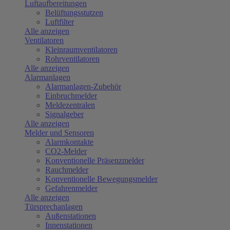
Luftaufbereitungen
Belüftungsstutzen
Luftfilter
Alle anzeigen
Ventilatoren
Kleinraumventilatoren
Rohrventilatoren
Alle anzeigen
Alarmanlagen
Alarmanlagen-Zubehör
Einbruchmelder
Meldezentralen
Signalgeber
Alle anzeigen
Melder und Sensoren
Alarmkontakte
CO2-Melder
Konventionelle Präsenzmelder
Rauchmelder
Konventionelle Bewegungsmelder
Gefahrenmelder
Alle anzeigen
Türsprechanlagen
Außenstationen
Innenstationen