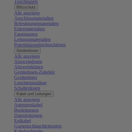
Touchpanels
Blitzschutz
Alle anzeigen
Anschlussmaterialien
Befestigungsmaterialien
Erdermaterialien
Fangstangen
Leitungsmaterialien
Potentialausgleichsschienen
Gerätedosen
Alle anzeigen
Abzweigdosen
Abzweigkästen
Gerätedosen-Zubehör
Geräteträger
Leuchtenauslässe
Schalterdosen
Kabel und Leitungen
Alle anzeigen
Antennenkabel
Busleitungen
Datenleitungen
Erdkabel
Gummischlauchleitungen
Kabelverbinder