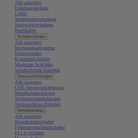
Alle anzeigen
Empfangstechnik
LNBs
Multimediaverteilung
Netzwerkverteilung
Patchkabel
Schaltschränke
Alle anzeigen
Innenausbausysteme
Kleinverteiler
Komplettschränke
Modulare Schränke
Schaltschrank-Zubehör
Steckvorrichtungen
Alle anzeigen
CEE-Steckvorrichtungen
Mehrfachsteckdosen
Verlängerungsleitungen
Netzanschluss-Zubehör
Verteilereinbau
Alle anzeigen
Brandschutzschalter
Fehlerstromschutzschalter
FI-LS-Schalter