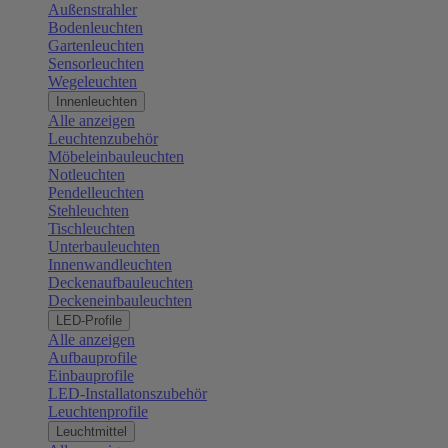
Außenstrahler
Bodenleuchten
Gartenleuchten
Sensorleuchten
Wegeleuchten
Innenleuchten
Alle anzeigen
Leuchtenzubehör
Möbeleinbauleuchten
Notleuchten
Pendelleuchten
Stehleuchten
Tischleuchten
Unterbauleuchten
Innenwandleuchten
Deckenaufbauleuchten
Deckeneinbauleuchten
LED-Profile
Alle anzeigen
Aufbauprofile
Einbauprofile
LED-Installatonszubehör
Leuchtenprofile
Leuchtmittel