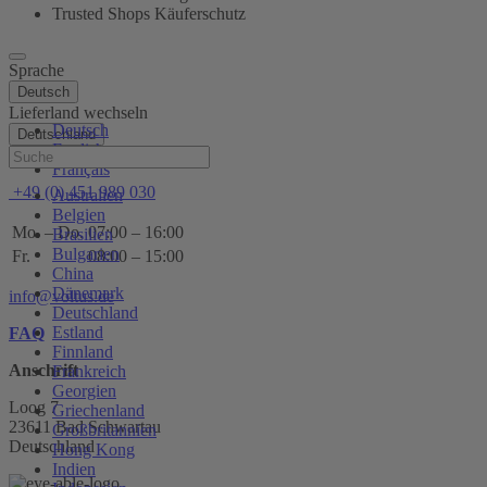
Trusted Shops Käuferschutz
Sprache
Deutsch
Lieferland wechseln
Deutsch
Deutschland
English
Hilfe
Français
+49 (0) 451 989 030
Australien
Belgien
Mo. – Do.
07:00 – 16:00
Brasilien
Bulgarien
Fr.
08:00 – 15:00
China
Dänemark
info@voltus.de
Deutschland
Estland
FAQ
Finnland
Anschrift
Frankreich
Georgien
Loog 7
Griechenland
23611 Bad Schwartau
Großbritannien
Deutschland
Hong Kong
Indien