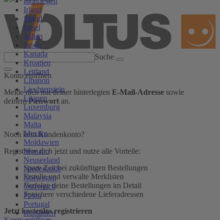
Indonesien
Irland
Island
Israel
Italien
Japan
Kanada
Suche
Kroatien
Lettland
Konto eröffnen
Libanon
Liechtenstein
Melde dich mit deiner hinterlegten
E-Mail-Adresse
sowie
Litauen
deinem
Passwort
an.
Luxemburg
Malaysia
Malta
Mexiko
Noch kein Kundenkonto?
Moldawien
Monaco
Registriere dich jetzt und nutze alle Vorteile:
Neuseeland
Spare Zeit bei zukünftigen Bestellungen
Niederlande
Erstelle und verwalte Merklisten
Norwegen
Verfolge deine Bestellungen im Detail
Österreich
Speichere verschiedene Lieferadressen
Polen
Portugal
Jetzt kostenlos registrieren
Rumänien
Konto eröffnen