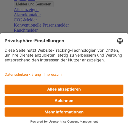
Melder und Sensoren
Alle anzeigen
Alarmkontakte
CO2-Melder
Konventionelle Präsenzmelder
Rauchmelder
Konventionelle Bewegungsmelder
Gefahrenmelder
Zubehör Melder und Sensoren
Türsprechanlagen
Alle anzeigen
Außenstationen
Innenstationen
Klingeltaster und Gongs
Sprechanlagen-Sets
Sprechanlagen-Systemmodule
Zubehör Türkommunikation
Videoüberwachung
Alle anzeigen
Überwachungskameras
Zubehör Videoüberwachung
Zutrittskontrolle
Alle anzeigen
Codetastaturen