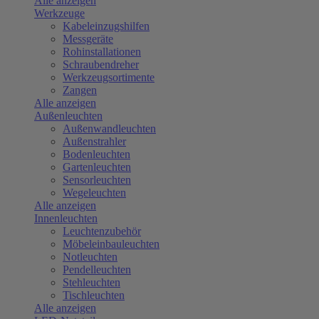
Alle anzeigen
Werkzeuge
Kabeleinzugshilfen
Messgeräte
Rohinstallationen
Schraubendreher
Werkzeugsortimente
Zangen
Alle anzeigen
Außenleuchten
Außenwandleuchten
Außenstrahler
Bodenleuchten
Gartenleuchten
Sensorleuchten
Wegeleuchten
Alle anzeigen
Innenleuchten
Leuchtenzubehör
Möbeleinbauleuchten
Notleuchten
Pendelleuchten
Stehleuchten
Tischleuchten
Alle anzeigen