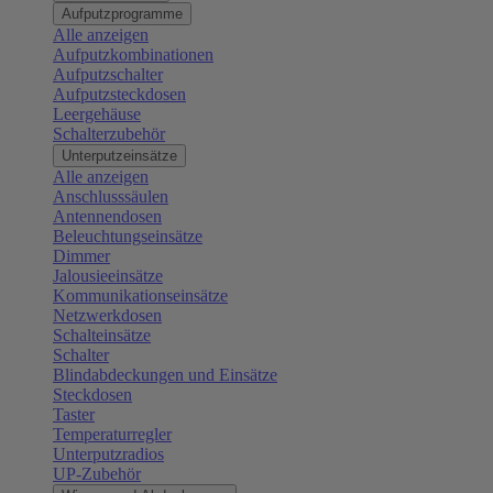
Aufputzprogramme
Alle anzeigen
Aufputzkombinationen
Aufputzschalter
Aufputzsteckdosen
Leergehäuse
Schalterzubehör
Unterputzeinsätze
Alle anzeigen
Anschlusssäulen
Antennendosen
Beleuchtungseinsätze
Dimmer
Jalousieeinsätze
Kommunikationseinsätze
Netzwerkdosen
Schalteinsätze
Schalter
Blindabdeckungen und Einsätze
Steckdosen
Taster
Temperaturregler
Unterputzradios
UP-Zubehör