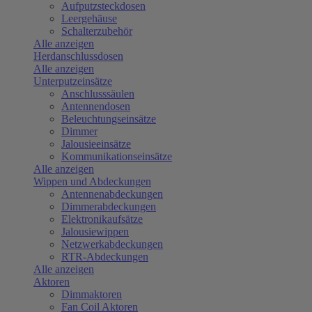
Aufputzsteckdosen
Leergehäuse
Schalterzubehör
Alle anzeigen
Herdanschlussdosen
Alle anzeigen
Unterputzeinsätze
Anschlusssäulen
Antennendosen
Beleuchtungseinsätze
Dimmer
Jalousieeinsätze
Kommunikationseinsätze
Alle anzeigen
Wippen und Abdeckungen
Antennenabdeckungen
Dimmerabdeckungen
Elektronikaufsätze
Jalousiewippen
Netzwerkabdeckungen
RTR-Abdeckungen
Alle anzeigen
Aktoren
Dimmaktoren
Fan Coil Aktoren