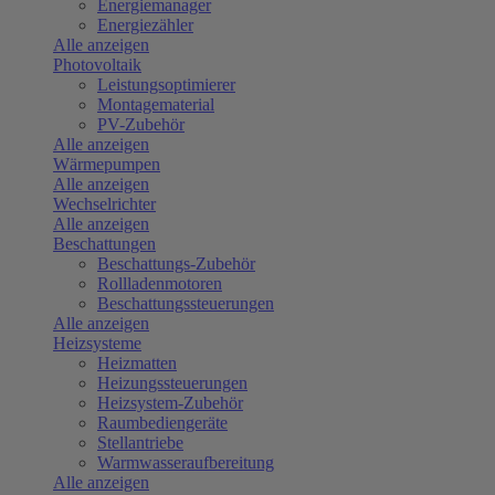
Energiemanager
Energiezähler
Alle anzeigen
Photovoltaik
Leistungsoptimierer
Montagematerial
PV-Zubehör
Alle anzeigen
Wärmepumpen
Alle anzeigen
Wechselrichter
Alle anzeigen
Beschattungen
Beschattungs-Zubehör
Rollladenmotoren
Beschattungssteuerungen
Alle anzeigen
Heizsysteme
Heizmatten
Heizungssteuerungen
Heizsystem-Zubehör
Raumbediengeräte
Stellantriebe
Warmwasseraufbereitung
Alle anzeigen