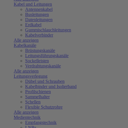
Kabel und Leitungen
Antennenkabel
Busleitungen
Datenleitungen
Erdkabel
Gummischlauchleitungen
Kabelverbinder
Alle anzeigen
Kabelkanäle
Brüstungskanäle
Leitungsführungskanäle
Sockelleisten
Verdrahtungskanäle
Alle anzeigen
Leitungsverlegung
Dübel und Schrauben
Kabelbinder und Isolierband
Profilschienen
Sammelhalter
Schellen
Flexible Schutzrohre
Alle anzeigen
Medientechnik
Empfangstechnik
LNBs