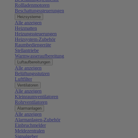
Rollladenmotoren
Beschattungssteuerungen
Heizsysteme
Alle anzeigen
Heizmatten
Heizungssteuerungen
Heizsystem-Zubehör
Raumbediengeräte
Stellantriebe
Warmwasseraufbereitung
Luftaufbereitungen
Alle anzeigen
Belüftungsstutzen
Luftfilter
Ventilatoren
Alle anzeigen
Kleinraumventilatoren
Rohrventilatoren
Alarmanlagen
Alle anzeigen
Alarmanlagen-Zubehör
Einbruchmelder
Meldezentralen
Signalgeber