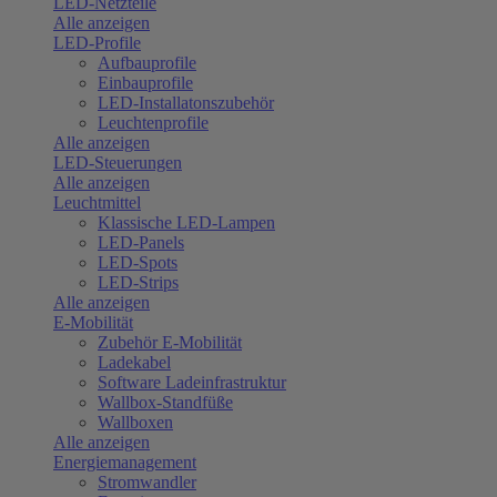
LED-Netzteile
Alle anzeigen
LED-Profile
Aufbauprofile
Einbauprofile
LED-Installatonszubehör
Leuchtenprofile
Alle anzeigen
LED-Steuerungen
Alle anzeigen
Leuchtmittel
Klassische LED-Lampen
LED-Panels
LED-Spots
LED-Strips
Alle anzeigen
E-Mobilität
Zubehör E-Mobilität
Ladekabel
Software Ladeinfrastruktur
Wallbox-Standfüße
Wallboxen
Alle anzeigen
Energiemanagement
Stromwandler