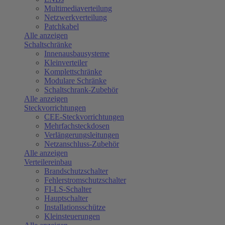
Multimediaverteilung
Netzwerkverteilung
Patchkabel
Alle anzeigen
Schaltschränke
Innenausbausysteme
Kleinverteiler
Komplettschränke
Modulare Schränke
Schaltschrank-Zubehör
Alle anzeigen
Steckvorrichtungen
CEE-Steckvorrichtungen
Mehrfachsteckdosen
Verlängerungsleitungen
Netzanschluss-Zubehör
Alle anzeigen
Verteilereinbau
Brandschutzschalter
Fehlerstromschutzschalter
FI-LS-Schalter
Hauptschalter
Installationsschütze
Kleinsteuerungen