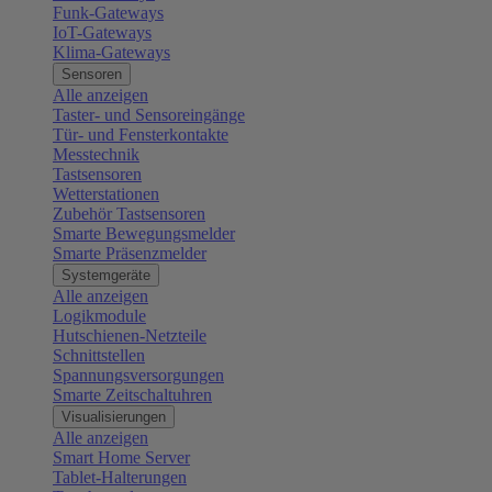
Funk-Gateways
IoT-Gateways
Klima-Gateways
Sensoren
Alle anzeigen
Taster- und Sensoreingänge
Tür- und Fensterkontakte
Messtechnik
Tastsensoren
Wetterstationen
Zubehör Tastsensoren
Smarte Bewegungsmelder
Smarte Präsenzmelder
Systemgeräte
Alle anzeigen
Logikmodule
Hutschienen-Netzteile
Schnittstellen
Spannungsversorgungen
Smarte Zeitschaltuhren
Visualisierungen
Alle anzeigen
Smart Home Server
Tablet-Halterungen