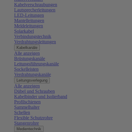
Kabelverschraubungen
Lautsprecherleitungen
LED-Leitungen
Mantelleitungen
Meldeleitungen
Solarkabel
Verbindungstechnik
Verdrahtungsleitungen
Kabelkanäle
Alle anzeigen
Brüstungskanäle
Leitungsführungskanäle
Sockelleisten
Verdrahtungskanäle
Leitungsverlegung
Alle anzeigen
Dübel und Schrauben
Kabelbinder und Isolierband
Profilschienen
Sammelhalter
Schellen
Flexible Schutzrohre
Stangenrohre
Medientechnik