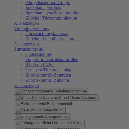
Klingeltaster und Gongs
Sprechanlagen-Sets
Sprechanlagen-Systemmodule
Zubehör Türkommunikation
Alle anzeigen
Videoüberwachung
Überwachungskameras
Zubehör Videoüberwachung
Alle anzeigen
Zutrittskontrolle
Codetastaturen
Fingerprint-Zutrittskontrollen
RFID und NFC
Lizenzen Türsprechanlagen
Zutrittskontroll-Zentralen
Zutrittskontroll-Zubehör
Alle anzeigen
Schalterprogramme
Smart Home Systeme
Elektromaterial
Beleuchtung
Energiewende
Lüftung und Klima