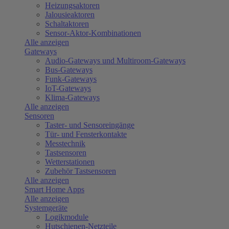
Heizungsaktoren
Jalousieaktoren
Schaltaktoren
Sensor-Aktor-Kombinationen
Alle anzeigen
Gateways
Audio-Gateways und Multiroom-Gateways
Bus-Gateways
Funk-Gateways
IoT-Gateways
Klima-Gateways
Alle anzeigen
Sensoren
Taster- und Sensoreingänge
Tür- und Fensterkontakte
Messtechnik
Tastsensoren
Wetterstationen
Zubehör Tastsensoren
Alle anzeigen
Smart Home Apps
Alle anzeigen
Systemgeräte
Logikmodule
Hutschienen-Netzteile