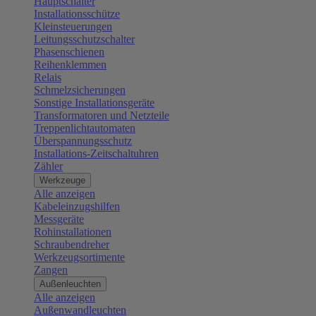
Hauptschalter
Installationsschütze
Kleinsteuerungen
Leitungsschutzschalter
Phasenschienen
Reihenklemmen
Relais
Schmelzsicherungen
Sonstige Installationsgeräte
Transformatoren und Netzteile
Treppenlichtautomaten
Überspannungsschutz
Installations-Zeitschaltuhren
Zähler
Werkzeuge
Alle anzeigen
Kabeleinzugshilfen
Messgeräte
Rohinstallationen
Schraubendreher
Werkzeugsortimente
Zangen
Außenleuchten
Alle anzeigen
Außenwandleuchten