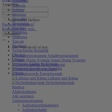
Schweden
Anmelden
Schweiz
Serbien
Singapur
Slowakei
Angemeldet bleiben
Slowenien
Passwort vergessen?
Spanien
Registriere dich jetzt.
Südafrika
Anmelden
Südkorea
Taiwan
Thailand
Der Warenkorb ist leer.
Tschechische Republik
Ukraine
Schalterprogramme
Ungarn
Smart Home Systeme
Vereinigte Arabische Emirate
Elektromaterial
Vereinigte Staaten von Amerika
Beleuchtung
Zypern
Energiewende
Lüftung und Klima
Sicherheitstechnik
Marken
Abdeckrahmen
Alle anzeigen
Aufputzprogramme
Aufputzkombinationen
Aufputzschalter