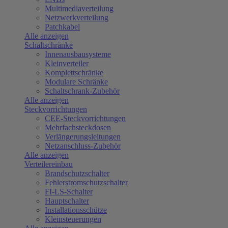
Multimediaverteilung
Netzwerkverteilung
Patchkabel
Alle anzeigen
Schaltschränke
Innenausbausysteme
Kleinverteiler
Komplettschränke
Modulare Schränke
Schaltschrank-Zubehör
Alle anzeigen
Steckvorrichtungen
CEE-Steckvorrichtungen
Mehrfachsteckdosen
Verlängerungsleitungen
Netzanschluss-Zubehör
Alle anzeigen
Verteilereinbau
Brandschutzschalter
Fehlerstromschutzschalter
FI-LS-Schalter
Hauptschalter
Installationsschütze
Kleinsteuerungen