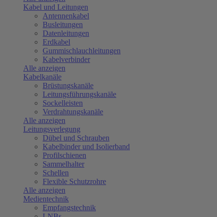
Kabel und Leitungen
Antennenkabel
Busleitungen
Datenleitungen
Erdkabel
Gummischlauchleitungen
Kabelverbinder
Alle anzeigen
Kabelkanäle
Brüstungskanäle
Leitungsführungskanäle
Sockelleisten
Verdrahtungskanäle
Alle anzeigen
Leitungsverlegung
Dübel und Schrauben
Kabelbinder und Isolierband
Profilschienen
Sammelhalter
Schellen
Flexible Schutzrohre
Alle anzeigen
Medientechnik
Empfangstechnik
LNBs