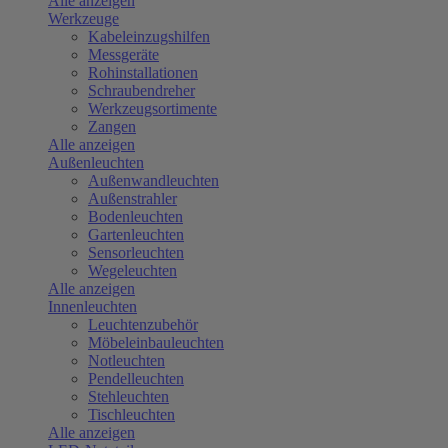
Alle anzeigen
Werkzeuge
Kabeleinzugshilfen
Messgeräte
Rohinstallationen
Schraubendreher
Werkzeugsortimente
Zangen
Alle anzeigen
Außenleuchten
Außenwandleuchten
Außenstrahler
Bodenleuchten
Gartenleuchten
Sensorleuchten
Wegeleuchten
Alle anzeigen
Innenleuchten
Leuchtenzubehör
Möbeleinbauleuchten
Notleuchten
Pendelleuchten
Stehleuchten
Tischleuchten
Alle anzeigen