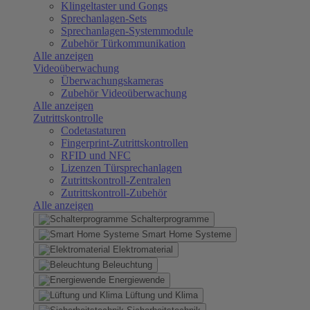
Klingeltaster und Gongs
Sprechanlagen-Sets
Sprechanlagen-Systemmodule
Zubehör Türkommunikation
Alle anzeigen
Videoüberwachung
Überwachungskameras
Zubehör Videoüberwachung
Alle anzeigen
Zutrittskontrolle
Codetastaturen
Fingerprint-Zutrittskontrollen
RFID und NFC
Lizenzen Türsprechanlagen
Zutrittskontroll-Zentralen
Zutrittskontroll-Zubehör
Alle anzeigen
Schalterprogramme
Smart Home Systeme
Elektromaterial
Beleuchtung
Energiewende
Lüftung und Klima