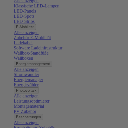
Alle anzeigen
Klassische LED-Lampen
LED-Panels
LED-Spots
LED-Strips
E-Mobilität
Alle anzeigen
Zubehör E-Mobilität
Ladekabel
Software Ladeinfrastruktur
Wallbox-Standfüße
Wallboxen
Energiemanagement
Alle anzeigen
Stromwandler
Energiemanager
Energiezähler
Photovoltaik
Alle anzeigen
Leistungsoptimierer
Montagematerial
PV-Zubehör
Beschattungen
Alle anzeigen
Beschattungs-Zubehör