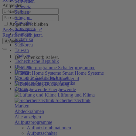
Schweden
Anmelden
Schweiz
Serbien
Singapur
Slowakei
Angemeldet bleiben
Slowenien
Passwort vergessen?
Spanien
Registriere dich jetzt.
Südafrika
Anmelden
Südkorea
Taiwan
Thailand
Der Warenkorb ist leer.
Tschechische Republik
Ukraine
Schalterprogramme
Ungarn
Smart Home Systeme
Vereinigte Arabische Emirate
Elektromaterial
Vereinigte Staaten von Amerika
Beleuchtung
Zypern
Energiewende
Lüftung und Klima
Sicherheitstechnik
Marken
Abdeckrahmen
Alle anzeigen
Aufputzprogramme
Aufputzkombinationen
Aufputzschalter