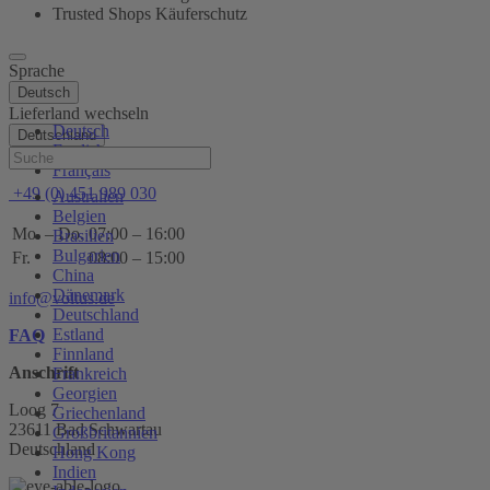
Trusted Shops Käuferschutz
Sprache
Deutsch
Lieferland wechseln
Deutsch
Deutschland
English
Hilfe
Français
+49 (0) 451 989 030
Australien
Belgien
Mo. – Do.
07:00 – 16:00
Brasilien
Bulgarien
Fr.
08:00 – 15:00
China
Dänemark
info@voltus.de
Deutschland
Estland
FAQ
Finnland
Anschrift
Frankreich
Georgien
Loog 7
Griechenland
23611 Bad Schwartau
Großbritannien
Deutschland
Hong Kong
Indien