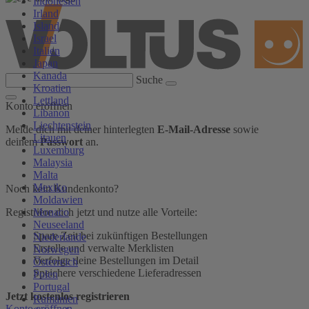
Indonesien
Irland
Island
Israel
Italien
Japan
Kanada
Suche
Kroatien
Lettland
Konto eröffnen
Libanon
Liechtenstein
Melde dich mit deiner hinterlegten
E-Mail-Adresse
sowie
Litauen
deinem
Passwort
an.
Luxemburg
Malaysia
Malta
Mexiko
Noch kein Kundenkonto?
Moldawien
Monaco
Registriere dich jetzt und nutze alle Vorteile:
Neuseeland
Spare Zeit bei zukünftigen Bestellungen
Niederlande
Erstelle und verwalte Merklisten
Norwegen
Verfolge deine Bestellungen im Detail
Österreich
Speichere verschiedene Lieferadressen
Polen
Portugal
Jetzt kostenlos registrieren
Rumänien
Konto eröffnen