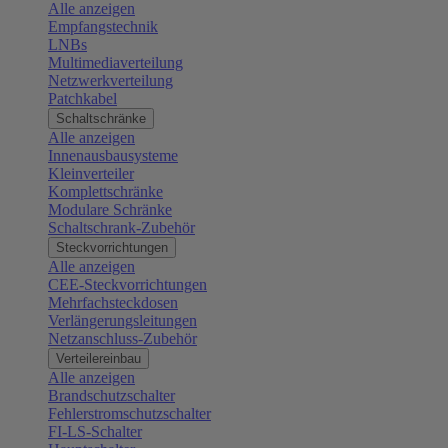
Alle anzeigen
Empfangstechnik
LNBs
Multimediaverteilung
Netzwerkverteilung
Patchkabel
Schaltschränke
Alle anzeigen
Innenausbausysteme
Kleinverteiler
Komplettschränke
Modulare Schränke
Schaltschrank-Zubehör
Steckvorrichtungen
Alle anzeigen
CEE-Steckvorrichtungen
Mehrfachsteckdosen
Verlängerungsleitungen
Netzanschluss-Zubehör
Verteilereinbau
Alle anzeigen
Brandschutzschalter
Fehlerstromschutzschalter
FI-LS-Schalter