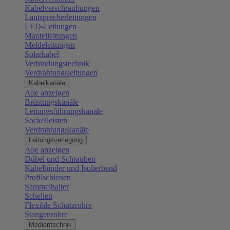
Kabelverschraubungen
Lautsprecherleitungen
LED-Leitungen
Mantelleitungen
Meldeleitungen
Solarkabel
Verbindungstechnik
Verdrahtungsleitungen
Kabelkanäle
Alle anzeigen
Brüstungskanäle
Leitungsführungskanäle
Sockelleisten
Verdrahtungskanäle
Leitungsverlegung
Alle anzeigen
Dübel und Schrauben
Kabelbinder und Isolierband
Profilschienen
Sammelhalter
Schellen
Flexible Schutzrohre
Stangenrohre
Medientechnik