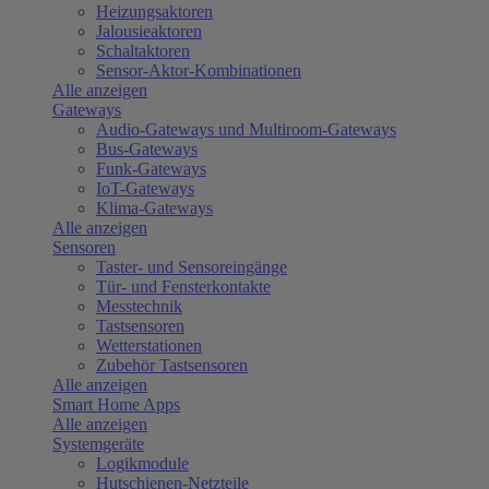
Heizungsaktoren
Jalousieaktoren
Schaltaktoren
Sensor-Aktor-Kombinationen
Alle anzeigen
Gateways
Audio-Gateways und Multiroom-Gateways
Bus-Gateways
Funk-Gateways
IoT-Gateways
Klima-Gateways
Alle anzeigen
Sensoren
Taster- und Sensoreingänge
Tür- und Fensterkontakte
Messtechnik
Tastsensoren
Wetterstationen
Zubehör Tastsensoren
Alle anzeigen
Smart Home Apps
Alle anzeigen
Systemgeräte
Logikmodule
Hutschienen-Netzteile