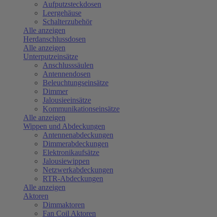
Aufputzsteckdosen
Leergehäuse
Schalterzubehör
Alle anzeigen
Herdanschlussdosen
Alle anzeigen
Unterputzeinsätze
Anschlusssäulen
Antennendosen
Beleuchtungseinsätze
Dimmer
Jalousieeinsätze
Kommunikationseinsätze
Alle anzeigen
Wippen und Abdeckungen
Antennenabdeckungen
Dimmerabdeckungen
Elektronikaufsätze
Jalousiewippen
Netzwerkabdeckungen
RTR-Abdeckungen
Alle anzeigen
Aktoren
Dimmaktoren
Fan Coil Aktoren