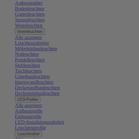
Außenstrahler
Bodenleuchten
Gartenleuchten
Sensorleuchten
Wegeleuchten
Innenleuchten
Alle anzeigen
Leuchtenzubehör
Möbeleinbauleuchten
Notleuchten
Pendelleuchten
Stehleuchten
Tischleuchten
Unterbauleuchten
Innenwandleuchten
Deckenaufbauleuchten
Deckeneinbauleuchten
LED-Profile
Alle anzeigen
Aufbauprofile
Einbauprofile
LED-Installatonszubehör
Leuchtenprofile
Leuchtmittel