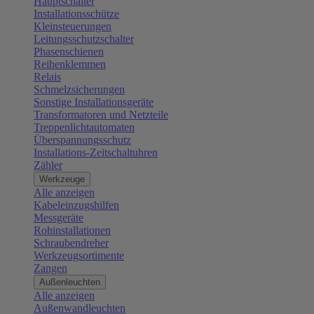
Hauptschalter
Installationsschütze
Kleinsteuerungen
Leitungsschutzschalter
Phasenschienen
Reihenklemmen
Relais
Schmelzsicherungen
Sonstige Installationsgeräte
Transformatoren und Netzteile
Treppenlichtautomaten
Überspannungsschutz
Installations-Zeitschaltuhren
Zähler
Werkzeuge
Alle anzeigen
Kabeleinzugshilfen
Messgeräte
Rohinstallationen
Schraubendreher
Werkzeugsortimente
Zangen
Außenleuchten
Alle anzeigen
Außenwandleuchten