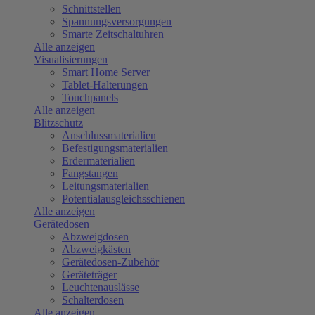
Schnittstellen
Spannungsversorgungen
Smarte Zeitschaltuhren
Alle anzeigen
Visualisierungen
Smart Home Server
Tablet-Halterungen
Touchpanels
Alle anzeigen
Blitzschutz
Anschlussmaterialien
Befestigungsmaterialien
Erdermaterialien
Fangstangen
Leitungsmaterialien
Potentialausgleichsschienen
Alle anzeigen
Gerätedosen
Abzweigdosen
Abzweigkästen
Gerätedosen-Zubehör
Geräteträger
Leuchtenauslässe
Schalterdosen
Alle anzeigen