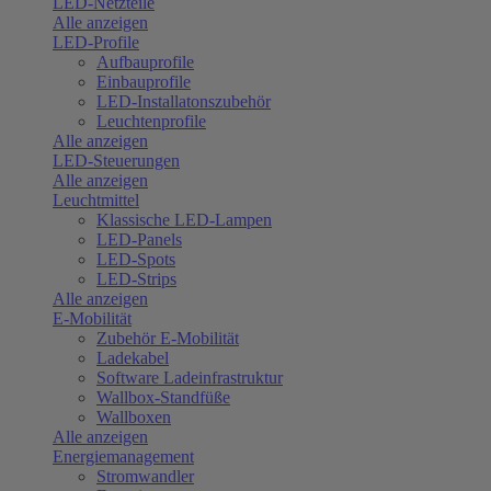
LED-Netzteile
Alle anzeigen
LED-Profile
Aufbauprofile
Einbauprofile
LED-Installatonszubehör
Leuchtenprofile
Alle anzeigen
LED-Steuerungen
Alle anzeigen
Leuchtmittel
Klassische LED-Lampen
LED-Panels
LED-Spots
LED-Strips
Alle anzeigen
E-Mobilität
Zubehör E-Mobilität
Ladekabel
Software Ladeinfrastruktur
Wallbox-Standfüße
Wallboxen
Alle anzeigen
Energiemanagement
Stromwandler