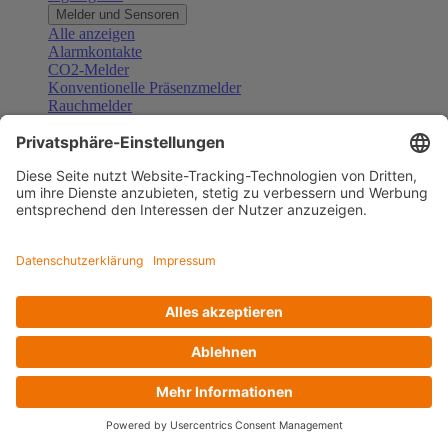
Melder und Sensoren
Alle anzeigen
Alarmkontakte
CO2-Melder
Konventionelle Präsenzmelder
Rauchmelder
Konventionelle Bewegungsmelder
Gefahrenmelder
Zubehör Melder und Sensoren
Türsprechanlagen
Alle anzeigen
Außenstationen
Innenstationen
Klingeltaster und Gongs
Sprechanlagen-Sets
Sprechanlagen-Systemmodule
Zubehör Türkommunikation
Videoüberwachung
Alle anzeigen
Überwachungskameras
Zubehör Videoüberwachung
Zutrittskontrolle
Alle anzeigen
Codetastaturen