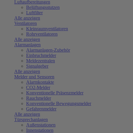
Luftaufbereitungen
Belüftungsstutzen
Luftfilter
Alle anzeigen
Ventilatoren
Kleinraumventilatoren
Rohrventilatoren
Alle anzeigen
Alarmanlagen
Alarmanlagen-Zubehör
Einbruchmelder
Meldezentralen
Signalgeber
Alle anzeigen
Melder und Sensoren
Alarmkontakte
CO2-Melder
Konventionelle Präsenzmelder
Rauchmelder
Konventionelle Bewegungsmelder
Gefahrenmelder
Alle anzeigen
Türsprechanlagen
Außenstationen
Innenstationen