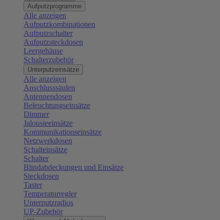
Aufputzprogramme
Alle anzeigen
Aufputzkombinationen
Aufputzschalter
Aufputzsteckdosen
Leergehäuse
Schalterzubehör
Unterputzeinsätze
Alle anzeigen
Anschlusssäulen
Antennendosen
Beleuchtungseinsätze
Dimmer
Jalousieeinsätze
Kommunikationseinsätze
Netzwerkdosen
Schalteinsätze
Schalter
Blindabdeckungen und Einsätze
Steckdosen
Taster
Temperaturregler
Unterputzradios
UP-Zubehör