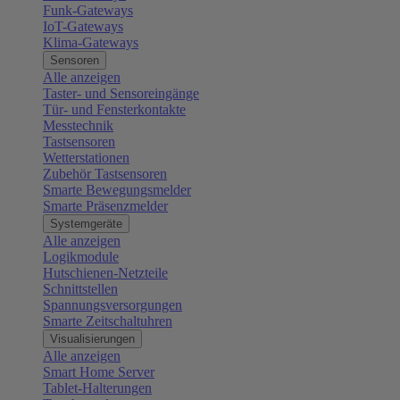
Funk-Gateways
IoT-Gateways
Klima-Gateways
Sensoren
Alle anzeigen
Taster- und Sensoreingänge
Tür- und Fensterkontakte
Messtechnik
Tastsensoren
Wetterstationen
Zubehör Tastsensoren
Smarte Bewegungsmelder
Smarte Präsenzmelder
Systemgeräte
Alle anzeigen
Logikmodule
Hutschienen-Netzteile
Schnittstellen
Spannungsversorgungen
Smarte Zeitschaltuhren
Visualisierungen
Alle anzeigen
Smart Home Server
Tablet-Halterungen