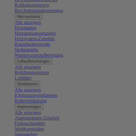
Rollladenmotoren
Beschattungssteuerungen
Heizsysteme
Alle anzeigen
Heizmatten
Heizungssteuerungen
Heizsystem-Zubehör
Raumbediengeräte
Stellantriebe
Warmwasseraufbereitung
Luftaufbereitungen
Alle anzeigen
Belüftungsstutzen
Luftfilter
Ventilatoren
Alle anzeigen
Kleinraumventilatoren
Rohrventilatoren
Alarmanlagen
Alle anzeigen
Alarmanlagen-Zubehör
Einbruchmelder
Meldezentralen
Signalgeber