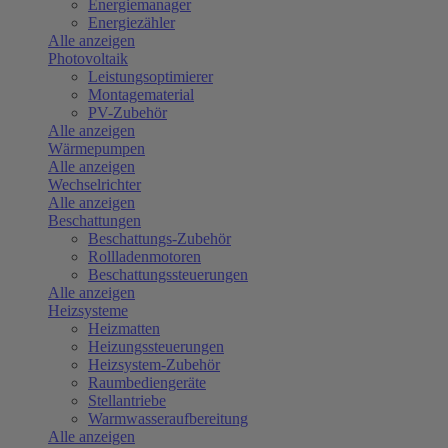
Energiemanager
Energiezähler
Alle anzeigen
Photovoltaik
Leistungsoptimierer
Montagematerial
PV-Zubehör
Alle anzeigen
Wärmepumpen
Alle anzeigen
Wechselrichter
Alle anzeigen
Beschattungen
Beschattungs-Zubehör
Rollladenmotoren
Beschattungssteuerungen
Alle anzeigen
Heizsysteme
Heizmatten
Heizungssteuerungen
Heizsystem-Zubehör
Raumbediengeräte
Stellantriebe
Warmwasseraufbereitung
Alle anzeigen