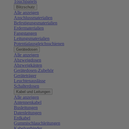
Touchpanels
Blitzschutz
Alle anzeigen
Anschlussmaterialien
Befestigungsmaterialien
Erdermaterialien
Fangstangen
Leitungsmaterialien
Potentialausgleichsschienen
Gerätedosen
Alle anzeigen
Abzweigdosen
Abzweigkästen
Gerätedosen-Zubehör
Geräteträger
Leuchtenauslässe
Schalterdosen
Kabel und Leitungen
Alle anzeigen
Antennenkabel
Busleitungen
Datenleitungen
Erdkabel
Gummischlauchleitungen
Kabelverbinder