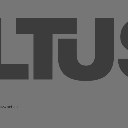
sswort
an.