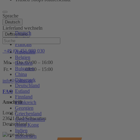
Sprache
Deutsch
Lieferland wechseln
Deutsch
Deutschland
English
Hilfe
Français
+49 (0) 451 989 030
Australien
Belgien
Mo. – Do.
07:00 – 16:00
Brasilien
Bulgarien
Fr.
08:00 – 15:00
China
Dänemark
info@voltus.de
Deutschland
Estland
FAQ
Finnland
Anschrift
Frankreich
Georgien
Loog 7
Griechenland
23611 Bad Schwartau
Großbritannien
Deutschland
Hong Kong
Indien
Indonesien