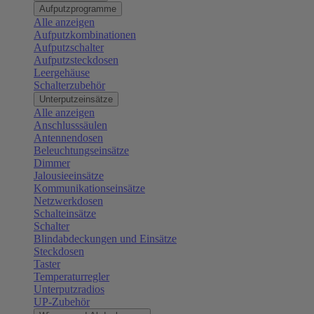
Aufputzprogramme
Alle anzeigen
Aufputzkombinationen
Aufputzschalter
Aufputzsteckdosen
Leergehäuse
Schalterzubehör
Unterputzeinsätze
Alle anzeigen
Anschlusssäulen
Antennendosen
Beleuchtungseinsätze
Dimmer
Jalousieeinsätze
Kommunikationseinsätze
Netzwerkdosen
Schalteinsätze
Schalter
Blindabdeckungen und Einsätze
Steckdosen
Taster
Temperaturregler
Unterputzradios
UP-Zubehör