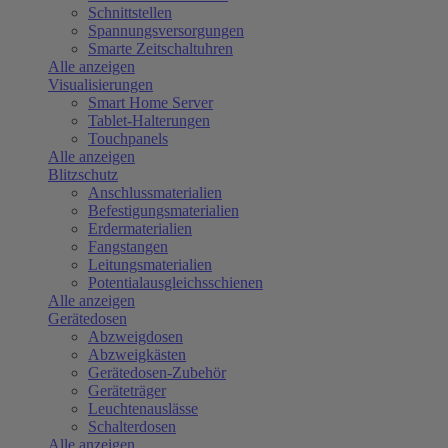
Schnittstellen
Spannungsversorgungen
Smarte Zeitschaltuhren
Alle anzeigen
Visualisierungen
Smart Home Server
Tablet-Halterungen
Touchpanels
Alle anzeigen
Blitzschutz
Anschlussmaterialien
Befestigungsmaterialien
Erdermaterialien
Fangstangen
Leitungsmaterialien
Potentialausgleichsschienen
Alle anzeigen
Gerätedosen
Abzweigdosen
Abzweigkästen
Gerätedosen-Zubehör
Geräteträger
Leuchtenauslässe
Schalterdosen
Alle anzeigen