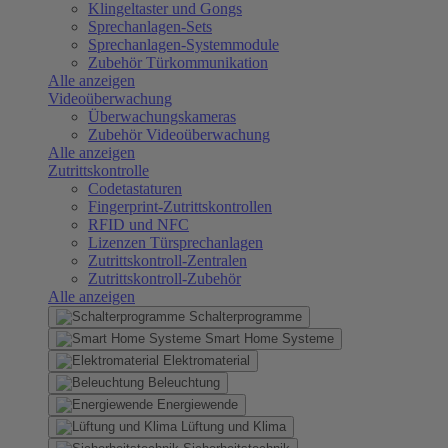
Klingeltaster und Gongs
Sprechanlagen-Sets
Sprechanlagen-Systemmodule
Zubehör Türkommunikation
Alle anzeigen
Videoüberwachung
Überwachungskameras
Zubehör Videoüberwachung
Alle anzeigen
Zutrittskontrolle
Codetastaturen
Fingerprint-Zutrittskontrollen
RFID und NFC
Lizenzen Türsprechanlagen
Zutrittskontroll-Zentralen
Zutrittskontroll-Zubehör
Alle anzeigen
Schalterprogramme
Smart Home Systeme
Elektromaterial
Beleuchtung
Energiewende
Lüftung und Klima