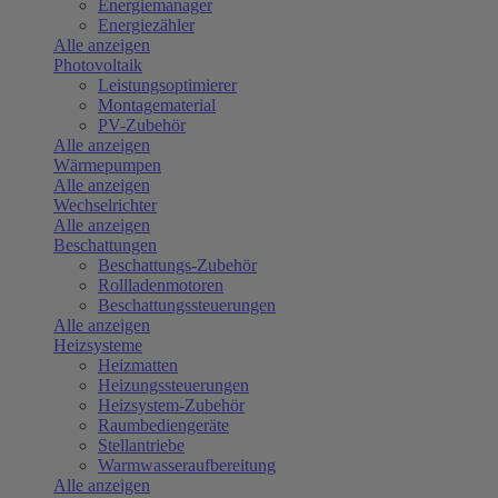
Energiemanager
Energiezähler
Alle anzeigen
Photovoltaik
Leistungsoptimierer
Montagematerial
PV-Zubehör
Alle anzeigen
Wärmepumpen
Alle anzeigen
Wechselrichter
Alle anzeigen
Beschattungen
Beschattungs-Zubehör
Rollladenmotoren
Beschattungssteuerungen
Alle anzeigen
Heizsysteme
Heizmatten
Heizungssteuerungen
Heizsystem-Zubehör
Raumbediengeräte
Stellantriebe
Warmwasseraufbereitung
Alle anzeigen