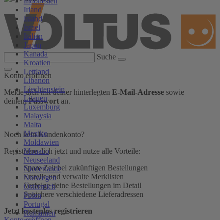
Indonesien
Irland
Island
Israel
Italien
Japan
Kanada
Suche
Kroatien
Lettland
Konto eröffnen
Libanon
Liechtenstein
Melde dich mit deiner hinterlegten
E-Mail-Adresse
sowie
Litauen
deinem
Passwort
an.
Luxemburg
Malaysia
Malta
Mexiko
Noch kein Kundenkonto?
Moldawien
Monaco
Registriere dich jetzt und nutze alle Vorteile:
Neuseeland
Spare Zeit bei zukünftigen Bestellungen
Niederlande
Erstelle und verwalte Merklisten
Norwegen
Verfolge deine Bestellungen im Detail
Österreich
Speichere verschiedene Lieferadressen
Polen
Portugal
Jetzt kostenlos registrieren
Rumänien
Konto eröffnen