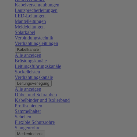
Kabelverschraubungen
Lautsprecherleitungen
LED-Leitungen
Mantelleitungen
Meldeleitungen
Solarkabel
Verbindungstechnik
Verdrahtungsleitungen
Kabelkanäle
Alle anzeigen
Brüstungskanäle
Leitungsführungskanäle
Sockelleisten
Verdrahtungskanäle
Leitungsverlegung
Alle anzeigen
Dübel und Schrauben
Kabelbinder und Isolierband
Profilschienen
Sammelhalter
Schellen
Flexible Schutzrohre
Stangenrohre
Medientechnik