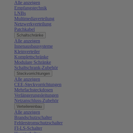
Alle anzeigen
Empfangstechnik
LNBs
Multimediaverteilung
Netzwerkverteilung
Patchkabel
Schaltschränke
Alle anzeigen
Innenausbausysteme
Kleinverteiler
Komplettschränke
Modulare Schränke
Schaltschrank-Zubehör
Steckvorrichtungen
Alle anzeigen
CEE-Steckvorrichtungen
Mehrfachsteckdosen
Verlängerungsleitungen
Netzanschluss-Zubehör
Verteilereinbau
Alle anzeigen
Brandschutzschalter
Fehlerstromschutzschalter
FI-LS-Schalter