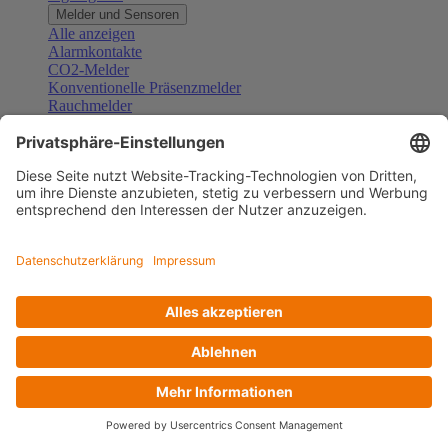
Melder und Sensoren
Alle anzeigen
Alarmkontakte
CO2-Melder
Konventionelle Präsenzmelder
Rauchmelder
Konventionelle Bewegungsmelder
Gefahrenmelder
Zubehör Melder und Sensoren
Türsprechanlagen
Alle anzeigen
Außenstationen
Innenstationen
Klingeltaster und Gongs
Sprechanlagen-Sets
Sprechanlagen-Systemmodule
Zubehör Türkommunikation
Videoüberwachung
Alle anzeigen
Überwachungskameras
Zubehör Videoüberwachung
Zutrittskontrolle
Alle anzeigen
Codetastaturen