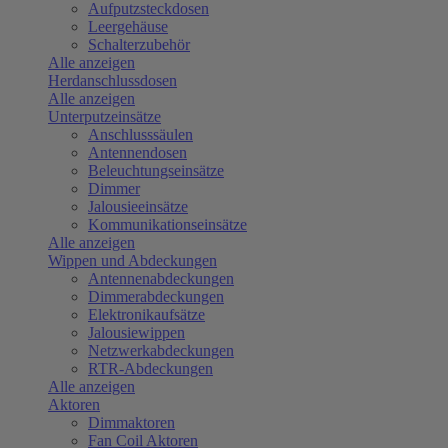
Aufputzsteckdosen
Leergehäuse
Schalterzubehör
Alle anzeigen
Herdanschlussdosen
Alle anzeigen
Unterputzeinsätze
Anschlusssäulen
Antennendosen
Beleuchtungseinsätze
Dimmer
Jalousieeinsätze
Kommunikationseinsätze
Alle anzeigen
Wippen und Abdeckungen
Antennenabdeckungen
Dimmerabdeckungen
Elektronikaufsätze
Jalousiewippen
Netzwerkabdeckungen
RTR-Abdeckungen
Alle anzeigen
Aktoren
Dimmaktoren
Fan Coil Aktoren