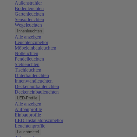
Außenstrahler
Bodenleuchten
Gartenleuchten
Sensorleuchten
Wegeleuchten
Innenleuchten
Alle anzeigen
Leuchtenzubehör
Möbeleinbauleuchten
Notleuchten
Pendelleuchten
Stehleuchten
Tischleuchten
Unterbauleuchten
Innenwandleuchten
Deckenaufbauleuchten
Deckeneinbauleuchten
LED-Profile
Alle anzeigen
Aufbauprofile
Einbauprofile
LED-Installatonszubehör
Leuchtenprofile
Leuchtmittel