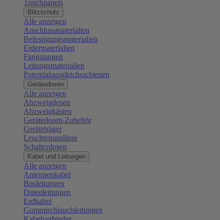
Touchpanels
Blitzschutz
Alle anzeigen
Anschlussmaterialien
Befestigungsmaterialien
Erdermaterialien
Fangstangen
Leitungsmaterialien
Potentialausgleichsschienen
Gerätedosen
Alle anzeigen
Abzweigdosen
Abzweigkästen
Gerätedosen-Zubehör
Geräteträger
Leuchtenauslässe
Schalterdosen
Kabel und Leitungen
Alle anzeigen
Antennenkabel
Busleitungen
Datenleitungen
Erdkabel
Gummischlauchleitungen
Kabelverbinder