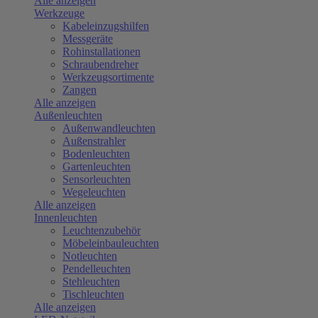
Alle anzeigen
Werkzeuge
Kabeleinzugshilfen
Messgeräte
Rohinstallationen
Schraubendreher
Werkzeugsortimente
Zangen
Alle anzeigen
Außenleuchten
Außenwandleuchten
Außenstrahler
Bodenleuchten
Gartenleuchten
Sensorleuchten
Wegeleuchten
Alle anzeigen
Innenleuchten
Leuchtenzubehör
Möbeleinbauleuchten
Notleuchten
Pendelleuchten
Stehleuchten
Tischleuchten
Alle anzeigen