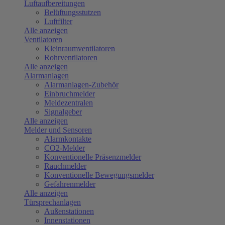
Luftaufbereitungen
Belüftungsstutzen
Luftfilter
Alle anzeigen
Ventilatoren
Kleinraumventilatoren
Rohrventilatoren
Alle anzeigen
Alarmanlagen
Alarmanlagen-Zubehör
Einbruchmelder
Meldezentralen
Signalgeber
Alle anzeigen
Melder und Sensoren
Alarmkontakte
CO2-Melder
Konventionelle Präsenzmelder
Rauchmelder
Konventionelle Bewegungsmelder
Gefahrenmelder
Alle anzeigen
Türsprechanlagen
Außenstationen
Innenstationen