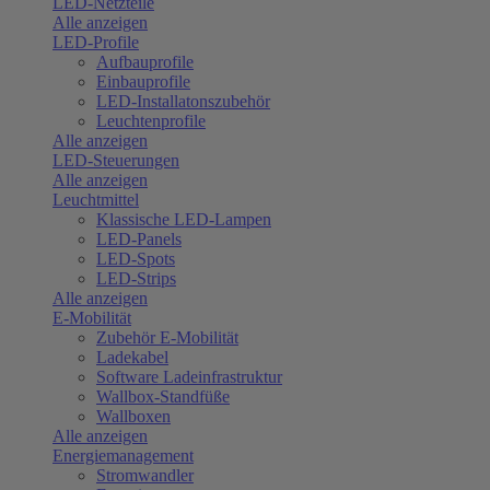
LED-Netzteile
Alle anzeigen
LED-Profile
Aufbauprofile
Einbauprofile
LED-Installatonszubehör
Leuchtenprofile
Alle anzeigen
LED-Steuerungen
Alle anzeigen
Leuchtmittel
Klassische LED-Lampen
LED-Panels
LED-Spots
LED-Strips
Alle anzeigen
E-Mobilität
Zubehör E-Mobilität
Ladekabel
Software Ladeinfrastruktur
Wallbox-Standfüße
Wallboxen
Alle anzeigen
Energiemanagement
Stromwandler