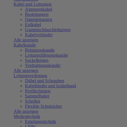
Kabel und Leitungen
Antennenkabel
Busleitungen
Datenleitungen
Erdkabel
Gummischlauchleitungen
Kabelverbinder
Alle anzeigen
Kabelkanäle
Brüstungskanäle
Leitungsführungskanäle
Sockelleisten
Verdrahtungskanäle
Alle anzeigen
Leitungsverlegung
Dübel und Schrauben
Kabelbinder und Isolierband
Profilschienen
Sammelhalter
Schellen
Flexible Schutzrohre
Alle anzeigen
Medientechnik
Empfangstechnik
LNBs