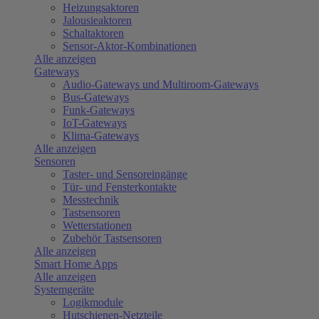
Heizungsaktoren
Jalousieaktoren
Schaltaktoren
Sensor-Aktor-Kombinationen
Alle anzeigen
Gateways
Audio-Gateways und Multiroom-Gateways
Bus-Gateways
Funk-Gateways
IoT-Gateways
Klima-Gateways
Alle anzeigen
Sensoren
Taster- und Sensoreingänge
Tür- und Fensterkontakte
Messtechnik
Tastsensoren
Wetterstationen
Zubehör Tastsensoren
Alle anzeigen
Smart Home Apps
Alle anzeigen
Systemgeräte
Logikmodule
Hutschienen-Netzteile