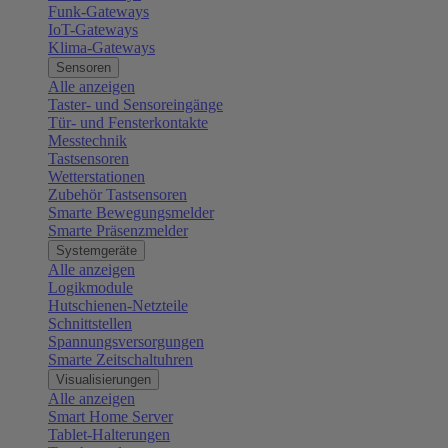
Funk-Gateways
IoT-Gateways
Klima-Gateways
Sensoren
Alle anzeigen
Taster- und Sensoreingänge
Tür- und Fensterkontakte
Messtechnik
Tastsensoren
Wetterstationen
Zubehör Tastsensoren
Smarte Bewegungsmelder
Smarte Präsenzmelder
Systemgeräte
Alle anzeigen
Logikmodule
Hutschienen-Netzteile
Schnittstellen
Spannungsversorgungen
Smarte Zeitschaltuhren
Visualisierungen
Alle anzeigen
Smart Home Server
Tablet-Halterungen