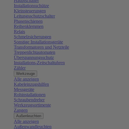
Hauptschalter
Installationsschütze
Kleinsteuerungen
Leitungsschutzschalter
Phasenschienen
Reihenklemmen
Relais
Schmelzsicherungen
Sonstige Installationsgeräte
Transformatoren und Netzteile
Treppenlichtautomaten
Überspannungsschutz
Installations-Zeitschaltuhren
Zähler
Werkzeuge
Alle anzeigen
Kabeleinzugshilfen
Messgeräte
Rohinstallationen
Schraubendreher
Werkzeugsortimente
Zangen
Außenleuchten
Alle anzeigen
Außenwandleuchten