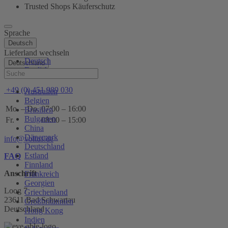
Trusted Shops Käuferschutz
Sprache
Deutsch
Lieferland wechseln
Deutsch
Deutschland
English
Hilfe
+49 (0) 451 989 030
Australien
Belgien
Mo. – Do.
07:00 – 16:00
Brasilien
Bulgarien
Fr.
08:00 – 15:00
China
Dänemark
info@voltus.de
Deutschland
Estland
FAQ
Finnland
Anschrift
Frankreich
Georgien
Loog 7
Griechenland
23611 Bad Schwartau
Großbritannien
Deutschland
Hong Kong
Indien