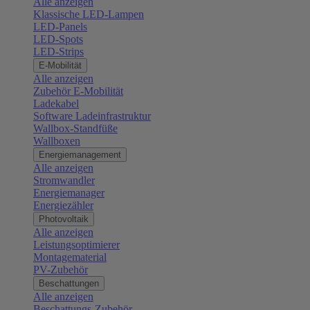
Alle anzeigen
Klassische LED-Lampen
LED-Panels
LED-Spots
LED-Strips
E-Mobilität
Alle anzeigen
Zubehör E-Mobilität
Ladekabel
Software Ladeinfrastruktur
Wallbox-Standfüße
Wallboxen
Energiemanagement
Alle anzeigen
Stromwandler
Energiemanager
Energiezähler
Photovoltaik
Alle anzeigen
Leistungsoptimierer
Montagematerial
PV-Zubehör
Beschattungen
Alle anzeigen
Beschattungs-Zubehör