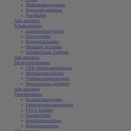
Multimediaverteilung
Netzwerkverteilung
Patchkabel
Alle anzeigen
Schaltschränke
Innenausbausysteme
Kleinverteiler
Komplettschränke
Modulare Schränke
Schaltschrank-Zubehör
Alle anzeigen
Steckvorrichtungen
CEE-Steckvorrichtungen
Mehrfachsteckdosen
Verlängerungsleitungen
Netzanschluss-Zubehör
Alle anzeigen
Verteilereinbau
Brandschutzschalter
Fehlerstromschutzschalter
FI-LS-Schalter
Hauptschalter
Installationsschütze
Kleinsteuerungen