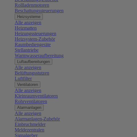
Rollladenmotoren
Beschattungssteuerungen
Heizsysteme
Alle anzeigen
Heizmatten
Heizungssteuerungen
Heizsystem-Zubehör
Raumbediengeräte
Stellantriebe
Warmwasseraufbereitung
Luftaufbereitungen
Alle anzeigen
Belüftungsstutzen
Luftfilter
Ventilatoren
Alle anzeigen
Kleinraumventilatoren
Rohrventilatoren
Alarmanlagen
Alle anzeigen
Alarmanlagen-Zubehör
Einbruchmelder
Meldezentralen
Signalgeber