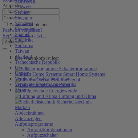
Schweden
Anmelden
Schweiz
Serbien
Singapur
Slowakei
Angemeldet bleiben
Slowenien
Passwort vergessen?
Spanien
Registriere dich jetzt.
Südafrika
Anmelden
Südkorea
Taiwan
Thailand
Der Warenkorb ist leer.
Tschechische Republik
Ukraine
Schalterprogramme
Ungarn
Smart Home Systeme
Vereinigte Arabische Emirate
Elektromaterial
Vereinigte Staaten von Amerika
Beleuchtung
Zypern
Energiewende
Lüftung und Klima
Sicherheitstechnik
Marken
Abdeckrahmen
Alle anzeigen
Aufputzprogramme
Aufputzkombinationen
Aufputzschalter