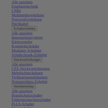
Alle anzeigen
Empfangstechnik
LNBs
Multimediaverteilung
Netzwerkverteilung
Patchkabel
Schaltschränke
Alle anzeigen
Innenausbausysteme
Kleinverteiler
Komplettschränke
Modulare Schränke
Schaltschrank-Zubehör
Steckvorrichtungen
Alle anzeigen
CEE-Steckvorrichtungen
Mehrfachsteckdosen
Verlängerungsleitungen
Netzanschluss-Zubehör
Verteilereinbau
Alle anzeigen
Brandschutzschalter
Fehlerstromschutzschalter
FI-LS-Schalter