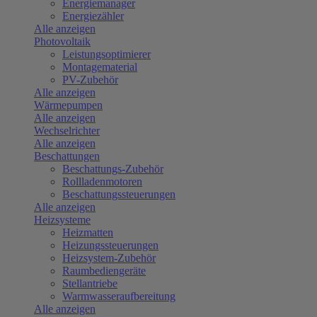
Energiemanager
Energiezähler
Alle anzeigen
Photovoltaik
Leistungsoptimierer
Montagematerial
PV-Zubehör
Alle anzeigen
Wärmepumpen
Alle anzeigen
Wechselrichter
Alle anzeigen
Beschattungen
Beschattungs-Zubehör
Rollladenmotoren
Beschattungssteuerungen
Alle anzeigen
Heizsysteme
Heizmatten
Heizungssteuerungen
Heizsystem-Zubehör
Raumbediengeräte
Stellantriebe
Warmwasseraufbereitung
Alle anzeigen