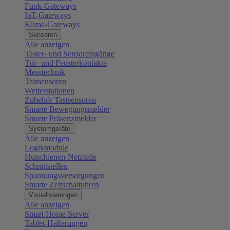
Funk-Gateways
IoT-Gateways
Klima-Gateways
Sensoren
Alle anzeigen
Taster- und Sensoreingänge
Tür- und Fensterkontakte
Messtechnik
Tastsensoren
Wetterstationen
Zubehör Tastsensoren
Smarte Bewegungsmelder
Smarte Präsenzmelder
Systemgeräte
Alle anzeigen
Logikmodule
Hutschienen-Netzteile
Schnittstellen
Spannungsversorgungen
Smarte Zeitschaltuhren
Visualisierungen
Alle anzeigen
Smart Home Server
Tablet-Halterungen