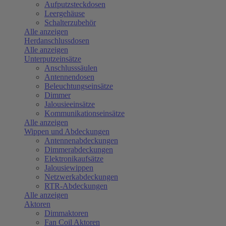
Aufputzsteckdosen
Leergehäuse
Schalterzubehör
Alle anzeigen
Herdanschlussdosen
Alle anzeigen
Unterputzeinsätze
Anschlusssäulen
Antennendosen
Beleuchtungseinsätze
Dimmer
Jalousieeinsätze
Kommunikationseinsätze
Alle anzeigen
Wippen und Abdeckungen
Antennenabdeckungen
Dimmerabdeckungen
Elektronikaufsätze
Jalousiewippen
Netzwerkabdeckungen
RTR-Abdeckungen
Alle anzeigen
Aktoren
Dimmaktoren
Fan Coil Aktoren