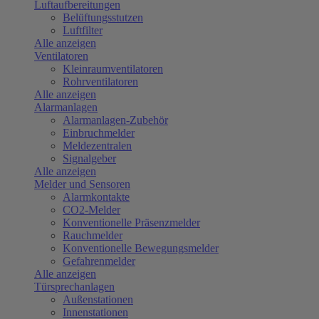
Luftaufbereitungen
Belüftungsstutzen
Luftfilter
Alle anzeigen
Ventilatoren
Kleinraumventilatoren
Rohrventilatoren
Alle anzeigen
Alarmanlagen
Alarmanlagen-Zubehör
Einbruchmelder
Meldezentralen
Signalgeber
Alle anzeigen
Melder und Sensoren
Alarmkontakte
CO2-Melder
Konventionelle Präsenzmelder
Rauchmelder
Konventionelle Bewegungsmelder
Gefahrenmelder
Alle anzeigen
Türsprechanlagen
Außenstationen
Innenstationen