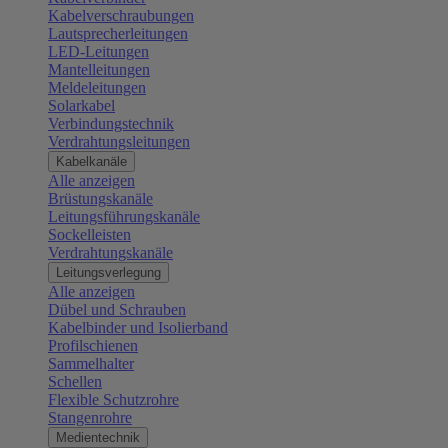
Kabelverschraubungen
Lautsprecherleitungen
LED-Leitungen
Mantelleitungen
Meldeleitungen
Solarkabel
Verbindungstechnik
Verdrahtungsleitungen
Kabelkanäle
Alle anzeigen
Brüstungskanäle
Leitungsführungskanäle
Sockelleisten
Verdrahtungskanäle
Leitungsverlegung
Alle anzeigen
Dübel und Schrauben
Kabelbinder und Isolierband
Profilschienen
Sammelhalter
Schellen
Flexible Schutzrohre
Stangenrohre
Medientechnik