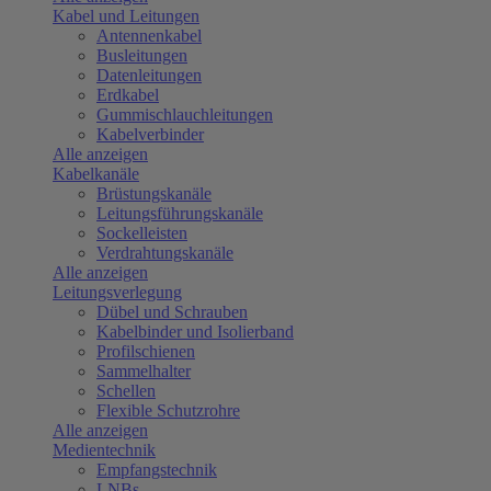
Kabel und Leitungen
Antennenkabel
Busleitungen
Datenleitungen
Erdkabel
Gummischlauchleitungen
Kabelverbinder
Alle anzeigen
Kabelkanäle
Brüstungskanäle
Leitungsführungskanäle
Sockelleisten
Verdrahtungskanäle
Alle anzeigen
Leitungsverlegung
Dübel und Schrauben
Kabelbinder und Isolierband
Profilschienen
Sammelhalter
Schellen
Flexible Schutzrohre
Alle anzeigen
Medientechnik
Empfangstechnik
LNBs