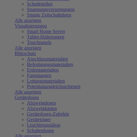
Schnittstellen
Spannungsversorgungen
Smarte Zeitschaltuhren
Alle anzeigen
Visualisierungen
Smart Home Server
Tablet-Halterungen
Touchpanels
Alle anzeigen
Blitzschutz
Anschlussmaterialien
Befestigungsmaterialien
Erdermaterialien
Fangstangen
Leitungsmaterialien
Potentialausgleichsschienen
Alle anzeigen
Gerätedosen
Abzweigdosen
Abzweigkästen
Gerätedosen-Zubehör
Geräteträger
Leuchtenauslässe
Schalterdosen
Alle anzeigen