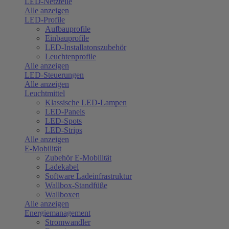
LED-Netzteile
Alle anzeigen
LED-Profile
Aufbauprofile
Einbauprofile
LED-Installatonszubehör
Leuchtenprofile
Alle anzeigen
LED-Steuerungen
Alle anzeigen
Leuchtmittel
Klassische LED-Lampen
LED-Panels
LED-Spots
LED-Strips
Alle anzeigen
E-Mobilität
Zubehör E-Mobilität
Ladekabel
Software Ladeinfrastruktur
Wallbox-Standfüße
Wallboxen
Alle anzeigen
Energiemanagement
Stromwandler