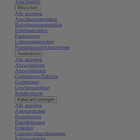
Touchpanels
Blitzschutz
Alle anzeigen
Anschlussmaterialien
Befestigungsmaterialien
Erdermaterialien
Fangstangen
Leitungsmaterialien
Potentialausgleichsschienen
Gerätedosen
Alle anzeigen
Abzweigdosen
Abzweigkästen
Gerätedosen-Zubehör
Geräteträger
Leuchtenauslässe
Schalterdosen
Kabel und Leitungen
Alle anzeigen
Antennenkabel
Busleitungen
Datenleitungen
Erdkabel
Gummischlauchleitungen
Kabelverbinder