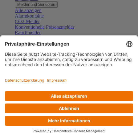
Melder und Sensoren
Alle anzeigen
Alarmkontakte
CO2-Melder
Konventionelle Präsenzmelder
Rauchmelder
Konventionelle Bewegungsmelder
Gefahrenmelder
Zubehör Melder und Sensoren
Türsprechanlagen
Alle anzeigen
Außenstationen
Innenstationen
Klingeltaster und Gongs
Sprechanlagen-Sets
Sprechanlagen-Systemmodule
Zubehör Türkommunikation
Videoüberwachung
Alle anzeigen
Überwachungskameras
Zubehör Videoüberwachung
Zutrittskontrolle
Alle anzeigen
Codetastaturen