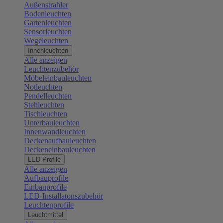
Außenstrahler
Bodenleuchten
Gartenleuchten
Sensorleuchten
Wegeleuchten
Innenleuchten
Alle anzeigen
Leuchtenzubehör
Möbeleinbauleuchten
Notleuchten
Pendelleuchten
Stehleuchten
Tischleuchten
Unterbauleuchten
Innenwandleuchten
Deckenaufbauleuchten
Deckeneinbauleuchten
LED-Profile
Alle anzeigen
Aufbauprofile
Einbauprofile
LED-Installatonszubehör
Leuchtenprofile
Leuchtmittel