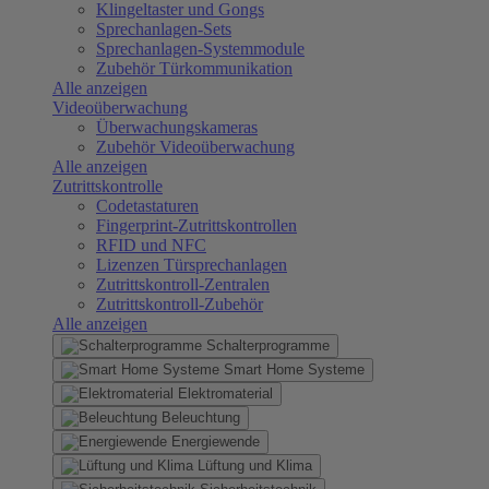
Klingeltaster und Gongs
Sprechanlagen-Sets
Sprechanlagen-Systemmodule
Zubehör Türkommunikation
Alle anzeigen
Videoüberwachung
Überwachungskameras
Zubehör Videoüberwachung
Alle anzeigen
Zutrittskontrolle
Codetastaturen
Fingerprint-Zutrittskontrollen
RFID und NFC
Lizenzen Türsprechanlagen
Zutrittskontroll-Zentralen
Zutrittskontroll-Zubehör
Alle anzeigen
Schalterprogramme
Smart Home Systeme
Elektromaterial
Beleuchtung
Energiewende
Lüftung und Klima