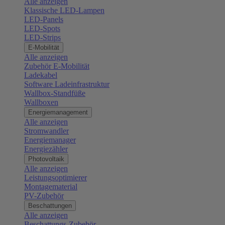
Alle anzeigen
Klassische LED-Lampen
LED-Panels
LED-Spots
LED-Strips
E-Mobilität
Alle anzeigen
Zubehör E-Mobilität
Ladekabel
Software Ladeinfrastruktur
Wallbox-Standfüße
Wallboxen
Energiemanagement
Alle anzeigen
Stromwandler
Energiemanager
Energiezähler
Photovoltaik
Alle anzeigen
Leistungsoptimierer
Montagematerial
PV-Zubehör
Beschattungen
Alle anzeigen
Beschattungs-Zubehör