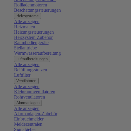
Rollladenmotoren
Beschattungssteuerungen
Heizsysteme
Alle anzeigen
Heizmatten
Heizungssteuerungen
Heizsystem-Zubehör
Raumbediengeräte
Stellantriebe
Warmwasseraufbereitung
Luftaufbereitungen
Alle anzeigen
Belüftungsstutzen
Luftfilter
Ventilatoren
Alle anzeigen
Kleinraumventilatoren
Rohrventilatoren
Alarmanlagen
Alle anzeigen
Alarmanlagen-Zubehör
Einbruchmelder
Meldezentralen
Signalgeber