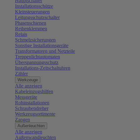
Hauptschalter
Installationsschütze
Kleinsteuerungen
Leitungsschutzschalter
Phasenschienen
Reihenklemmen
Relais
Schmelzsicherungen
Sonstige Installationsgeräte
Transformatoren und Netzteile
Treppenlichtautomaten
Überspannungsschutz
Installations-Zeitschaltuhren
Zähler
Werkzeuge
Alle anzeigen
Kabeleinzugshilfen
Messgeräte
Rohinstallationen
Schraubendreher
Werkzeugsortimente
Zangen
Außenleuchten
Alle anzeigen
Außenwandleuchten