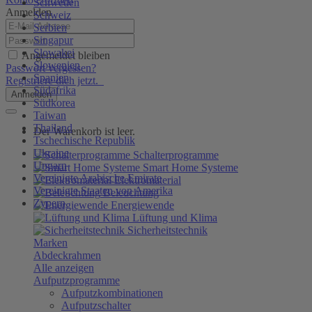
Schweden
Anmelden
Schweiz
Serbien
Singapur
Slowakei
Angemeldet bleiben
Slowenien
Passwort vergessen?
Spanien
Registriere dich jetzt.
Südafrika
Anmelden
Südkorea
Taiwan
Thailand
Der Warenkorb ist leer.
Tschechische Republik
Ukraine
Schalterprogramme
Ungarn
Smart Home Systeme
Vereinigte Arabische Emirate
Elektromaterial
Vereinigte Staaten von Amerika
Beleuchtung
Zypern
Energiewende
Lüftung und Klima
Sicherheitstechnik
Marken
Abdeckrahmen
Alle anzeigen
Aufputzprogramme
Aufputzkombinationen
Aufputzschalter