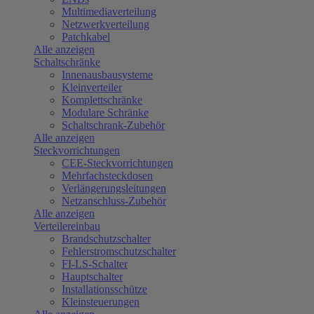
Multimediaverteilung
Netzwerkverteilung
Patchkabel
Alle anzeigen
Schaltschränke
Innenausbausysteme
Kleinverteiler
Komplettschränke
Modulare Schränke
Schaltschrank-Zubehör
Alle anzeigen
Steckvorrichtungen
CEE-Steckvorrichtungen
Mehrfachsteckdosen
Verlängerungsleitungen
Netzanschluss-Zubehör
Alle anzeigen
Verteilereinbau
Brandschutzschalter
Fehlerstromschutzschalter
FI-LS-Schalter
Hauptschalter
Installationsschütze
Kleinsteuerungen