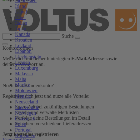
Indonesien
Irland
Island
Israel
Italien
Japan
Kanada
Suche
Kroatien
Lettland
Konto eröffnen
Libanon
Liechtenstein
Melde dich mit deiner hinterlegten
E-Mail-Adresse
sowie
Litauen
deinem
Passwort
an.
Luxemburg
Malaysia
Malta
Mexiko
Noch kein Kundenkonto?
Moldawien
Monaco
Registriere dich jetzt und nutze alle Vorteile:
Neuseeland
Spare Zeit bei zukünftigen Bestellungen
Niederlande
Erstelle und verwalte Merklisten
Norwegen
Verfolge deine Bestellungen im Detail
Österreich
Speichere verschiedene Lieferadressen
Polen
Portugal
Jetzt kostenlos registrieren
Rumänien
Konto eröffnen