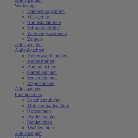
Alle anzeigen
Werkzeuge
Kabeleinzugshilfen
Messgeräte
Rohinstallationen
Schraubendreher
Werkzeugsortimente
Zangen
Alle anzeigen
Außenleuchten
Außenwandleuchten
Außenstrahler
Bodenleuchten
Gartenleuchten
Sensorleuchten
Wegeleuchten
Alle anzeigen
Innenleuchten
Leuchtenzubehör
Möbeleinbauleuchten
Notleuchten
Pendelleuchten
Stehleuchten
Tischleuchten
Alle anzeigen