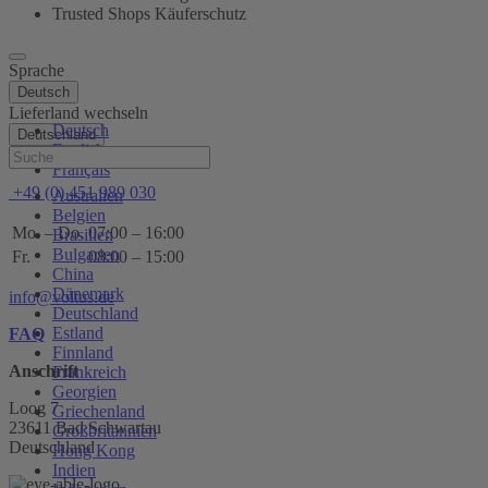
Trusted Shops Käuferschutz
Sprache
Deutsch
Lieferland wechseln
Deutsch
Deutschland
English
Hilfe
Français
+49 (0) 451 989 030
Australien
Belgien
Mo. – Do.
07:00 – 16:00
Brasilien
Bulgarien
Fr.
08:00 – 15:00
China
Dänemark
info@voltus.de
Deutschland
Estland
FAQ
Finnland
Anschrift
Frankreich
Georgien
Loog 7
Griechenland
23611 Bad Schwartau
Großbritannien
Deutschland
Hong Kong
Indien