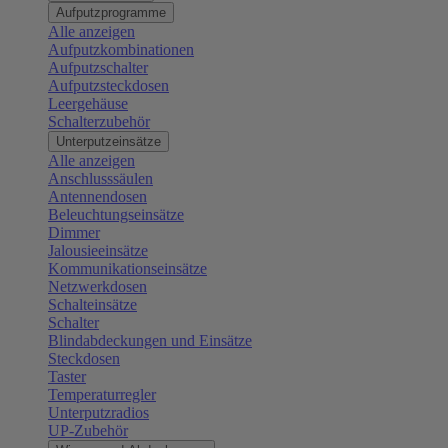
Aufputzprogramme
Alle anzeigen
Aufputzkombinationen
Aufputzschalter
Aufputzsteckdosen
Leergehäuse
Schalterzubehör
Unterputzeinsätze
Alle anzeigen
Anschlusssäulen
Antennendosen
Beleuchtungseinsätze
Dimmer
Jalousieeinsätze
Kommunikationseinsätze
Netzwerkdosen
Schalteinsätze
Schalter
Blindabdeckungen und Einsätze
Steckdosen
Taster
Temperaturregler
Unterputzradios
UP-Zubehör