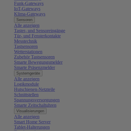
Funk-Gateways
IoT-Gateways
Klima-Gateways
Sensoren
Alle anzeigen
Taster- und Sensoreingänge
Tür- und Fensterkontakte
Messtechnik
Tastsensoren
Wetterstationen
Zubehör Tastsensoren
Smarte Bewegungsmelder
Smarte Präsenzmelder
Systemgeräte
Alle anzeigen
Logikmodule
Hutschienen-Netzteile
Schnittstellen
Spannungsversorgungen
Smarte Zeitschaltuhren
Visualisierungen
Alle anzeigen
Smart Home Server
Tablet-Halterungen