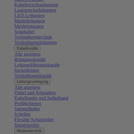
Kabelverschraubungen
Lautsprecherleitungen
LED-Leitungen
Mantelleitungen
Meldeleitungen
Solarkabel
Verbindungstechnik
Verdrahtungsleitungen
Kabelkanäle
Alle anzeigen
Brüstungskanäle
Leitungsführungskanäle
Sockelleisten
Verdrahtungskanäle
Leitungsverlegung
Alle anzeigen
Dübel und Schrauben
Kabelbinder und Isolierband
Profilschienen
Sammelhalter
Schellen
Flexible Schutzrohre
Stangenrohre
Medientechnik