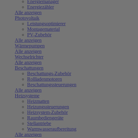
Energiemanager
Energiezähler
Alle anzeigen
Photovoltaik
Leistungsoptimierer
Montagematerial
PV-Zubehör
Alle anzeigen
Wärmepumpen
Alle anzeigen
Wechselrichter
Alle anzeigen
Beschattungen
Beschattungs-Zubehör
Rollladenmotoren
Beschattungssteuerungen
Alle anzeigen
Heizsysteme
Heizmatten
Heizungssteuerungen
Heizsystem-Zubehör
Raumbediengeräte
Stellantriebe
Warmwasseraufbereitung
Alle anzeigen