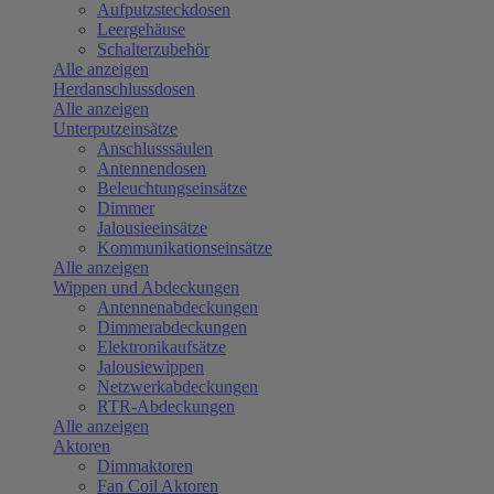
Aufputzsteckdosen
Leergehäuse
Schalterzubehör
Alle anzeigen
Herdanschlussdosen
Alle anzeigen
Unterputzeinsätze
Anschlusssäulen
Antennendosen
Beleuchtungseinsätze
Dimmer
Jalousieeinsätze
Kommunikationseinsätze
Alle anzeigen
Wippen und Abdeckungen
Antennenabdeckungen
Dimmerabdeckungen
Elektronikaufsätze
Jalousiewippen
Netzwerkabdeckungen
RTR-Abdeckungen
Alle anzeigen
Aktoren
Dimmaktoren
Fan Coil Aktoren