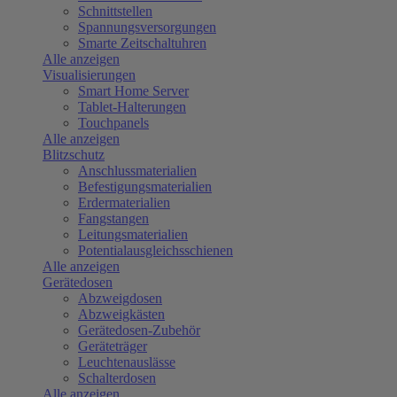
Schnittstellen
Spannungsversorgungen
Smarte Zeitschaltuhren
Alle anzeigen
Visualisierungen
Smart Home Server
Tablet-Halterungen
Touchpanels
Alle anzeigen
Blitzschutz
Anschlussmaterialien
Befestigungsmaterialien
Erdermaterialien
Fangstangen
Leitungsmaterialien
Potentialausgleichsschienen
Alle anzeigen
Gerätedosen
Abzweigdosen
Abzweigkästen
Gerätedosen-Zubehör
Geräteträger
Leuchtenauslässe
Schalterdosen
Alle anzeigen