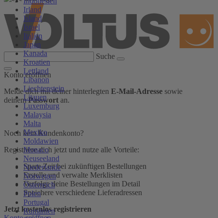
Indonesien
Irland
Island
Israel
Italien
Japan
Kanada
Suche
Kroatien
Lettland
Konto eröffnen
Libanon
Liechtenstein
Melde dich mit deiner hinterlegten
E-Mail-Adresse
sowie
Litauen
deinem
Passwort
an.
Luxemburg
Malaysia
Malta
Mexiko
Noch kein Kundenkonto?
Moldawien
Monaco
Registriere dich jetzt und nutze alle Vorteile:
Neuseeland
Spare Zeit bei zukünftigen Bestellungen
Niederlande
Erstelle und verwalte Merklisten
Norwegen
Verfolge deine Bestellungen im Detail
Österreich
Speichere verschiedene Lieferadressen
Polen
Portugal
Jetzt kostenlos registrieren
Rumänien
Konto eröffnen