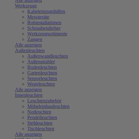
Alle anzeigen
Werkzeuge
Kabeleinzugshilfen
Messgeräte
Rohinstallationen
Schraubendreher
Werkzeugsortimente
Zangen
Alle anzeigen
Außenleuchten
Außenwandleuchten
Außenstrahler
Bodenleuchten
Gartenleuchten
Sensorleuchten
Wegeleuchten
Alle anzeigen
Innenleuchten
Leuchtenzubehör
Möbeleinbauleuchten
Notleuchten
Pendelleuchten
Stehleuchten
Tischleuchten
Alle anzeigen