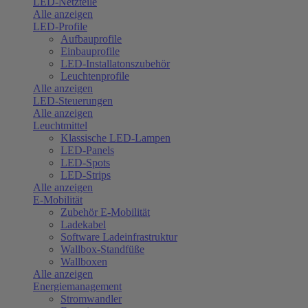
LED-Netzteile
Alle anzeigen
LED-Profile
Aufbauprofile
Einbauprofile
LED-Installatonszubehör
Leuchtenprofile
Alle anzeigen
LED-Steuerungen
Alle anzeigen
Leuchtmittel
Klassische LED-Lampen
LED-Panels
LED-Spots
LED-Strips
Alle anzeigen
E-Mobilität
Zubehör E-Mobilität
Ladekabel
Software Ladeinfrastruktur
Wallbox-Standfüße
Wallboxen
Alle anzeigen
Energiemanagement
Stromwandler