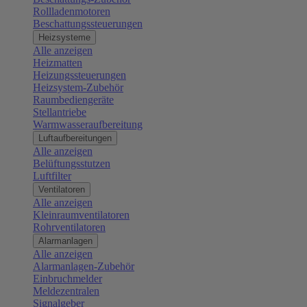
Rollladenmotoren
Beschattungssteuerungen
Heizsysteme
Alle anzeigen
Heizmatten
Heizungssteuerungen
Heizsystem-Zubehör
Raumbediengeräte
Stellantriebe
Warmwasseraufbereitung
Luftaufbereitungen
Alle anzeigen
Belüftungsstutzen
Luftfilter
Ventilatoren
Alle anzeigen
Kleinraumventilatoren
Rohrventilatoren
Alarmanlagen
Alle anzeigen
Alarmanlagen-Zubehör
Einbruchmelder
Meldezentralen
Signalgeber