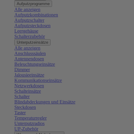
Aufputzprogramme
Alle anzeigen
Aufputzkombinationen
Aufputzschalter
Aufputzsteckdosen
Leergehäuse
Schalterzubehör
Unterputzeinsätze
Alle anzeigen
Anschlusssäulen
Antennendosen
Beleuchtungseinsätze
Dimmer
Jalousieeinsätze
Kommunikationseinsätze
Netzwerkdosen
Schalteinsätze
Schalter
Blindabdeckungen und Einsätze
Steckdosen
Taster
Temperaturregler
Unterputzradios
UP-Zubehör