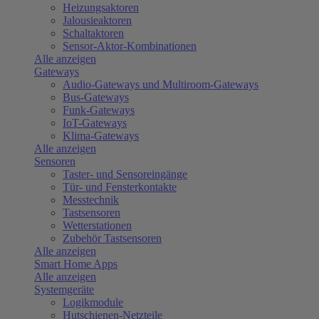
Heizungsaktoren
Jalousieaktoren
Schaltaktoren
Sensor-Aktor-Kombinationen
Alle anzeigen
Gateways
Audio-Gateways und Multiroom-Gateways
Bus-Gateways
Funk-Gateways
IoT-Gateways
Klima-Gateways
Alle anzeigen
Sensoren
Taster- und Sensoreingänge
Tür- und Fensterkontakte
Messtechnik
Tastsensoren
Wetterstationen
Zubehör Tastsensoren
Alle anzeigen
Smart Home Apps
Alle anzeigen
Systemgeräte
Logikmodule
Hutschienen-Netzteile