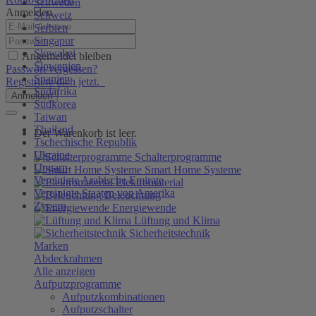
Schweden
Anmelden
Schweiz
Serbien
Singapur
Slowakei
Angemeldet bleiben
Slowenien
Passwort vergessen?
Spanien
Registriere dich jetzt.
Südafrika
Anmelden
Südkorea
Taiwan
Thailand
Der Warenkorb ist leer.
Tschechische Republik
Ukraine
Schalterprogramme
Ungarn
Smart Home Systeme
Vereinigte Arabische Emirate
Elektromaterial
Vereinigte Staaten von Amerika
Beleuchtung
Zypern
Energiewende
Lüftung und Klima
Sicherheitstechnik
Marken
Abdeckrahmen
Alle anzeigen
Aufputzprogramme
Aufputzkombinationen
Aufputzschalter