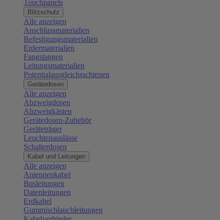
Touchpanels
Blitzschutz
Alle anzeigen
Anschlussmaterialien
Befestigungsmaterialien
Erdermaterialien
Fangstangen
Leitungsmaterialien
Potentialausgleichsschienen
Gerätedosen
Alle anzeigen
Abzweigdosen
Abzweigkästen
Gerätedosen-Zubehör
Geräteträger
Leuchtenauslässe
Schalterdosen
Kabel und Leitungen
Alle anzeigen
Antennenkabel
Busleitungen
Datenleitungen
Erdkabel
Gummischlauchleitungen
Kabelverbinder