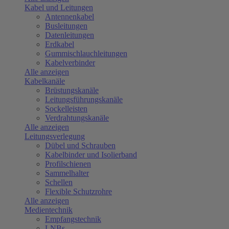
Kabel und Leitungen
Antennenkabel
Busleitungen
Datenleitungen
Erdkabel
Gummischlauchleitungen
Kabelverbinder
Alle anzeigen
Kabelkanäle
Brüstungskanäle
Leitungsführungskanäle
Sockelleisten
Verdrahtungskanäle
Alle anzeigen
Leitungsverlegung
Dübel und Schrauben
Kabelbinder und Isolierband
Profilschienen
Sammelhalter
Schellen
Flexible Schutzrohre
Alle anzeigen
Medientechnik
Empfangstechnik
LNBs