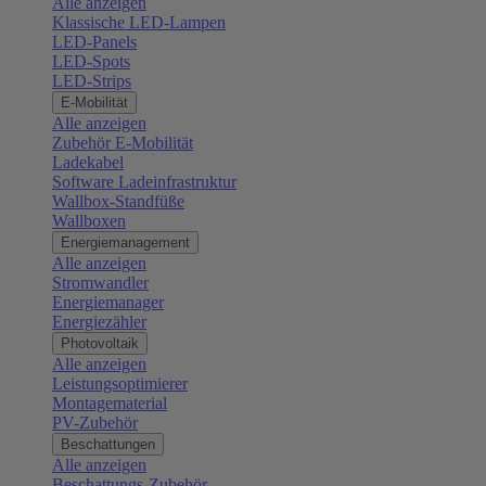
Alle anzeigen
Klassische LED-Lampen
LED-Panels
LED-Spots
LED-Strips
E-Mobilität
Alle anzeigen
Zubehör E-Mobilität
Ladekabel
Software Ladeinfrastruktur
Wallbox-Standfüße
Wallboxen
Energiemanagement
Alle anzeigen
Stromwandler
Energiemanager
Energiezähler
Photovoltaik
Alle anzeigen
Leistungsoptimierer
Montagematerial
PV-Zubehör
Beschattungen
Alle anzeigen
Beschattungs-Zubehör