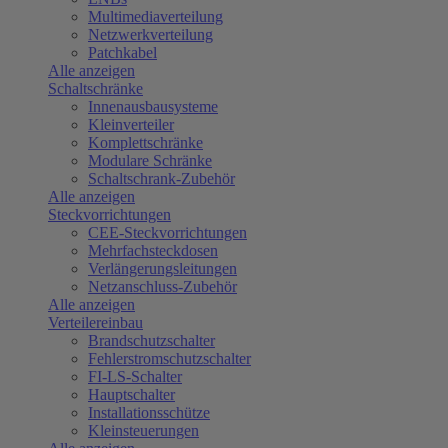
Multimediaverteilung
Netzwerkverteilung
Patchkabel
Alle anzeigen
Schaltschränke
Innenausbausysteme
Kleinverteiler
Komplettschränke
Modulare Schränke
Schaltschrank-Zubehör
Alle anzeigen
Steckvorrichtungen
CEE-Steckvorrichtungen
Mehrfachsteckdosen
Verlängerungsleitungen
Netzanschluss-Zubehör
Alle anzeigen
Verteilereinbau
Brandschutzschalter
Fehlerstromschutzschalter
FI-LS-Schalter
Hauptschalter
Installationsschütze
Kleinsteuerungen