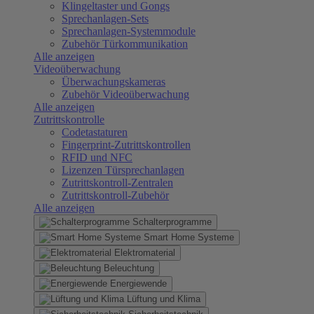
Klingeltaster und Gongs
Sprechanlagen-Sets
Sprechanlagen-Systemmodule
Zubehör Türkommunikation
Alle anzeigen
Videoüberwachung
Überwachungskameras
Zubehör Videoüberwachung
Alle anzeigen
Zutrittskontrolle
Codetastaturen
Fingerprint-Zutrittskontrollen
RFID und NFC
Lizenzen Türsprechanlagen
Zutrittskontroll-Zentralen
Zutrittskontroll-Zubehör
Alle anzeigen
Schalterprogramme
Smart Home Systeme
Elektromaterial
Beleuchtung
Energiewende
Lüftung und Klima