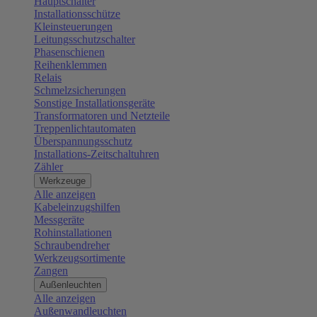
Hauptschalter
Installationsschütze
Kleinsteuerungen
Leitungsschutzschalter
Phasenschienen
Reihenklemmen
Relais
Schmelzsicherungen
Sonstige Installationsgeräte
Transformatoren und Netzteile
Treppenlichtautomaten
Überspannungsschutz
Installations-Zeitschaltuhren
Zähler
Werkzeuge
Alle anzeigen
Kabeleinzugshilfen
Messgeräte
Rohinstallationen
Schraubendreher
Werkzeugsortimente
Zangen
Außenleuchten
Alle anzeigen
Außenwandleuchten