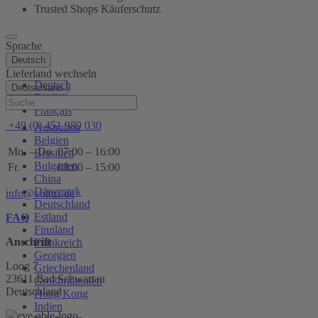
Trusted Shops Käuferschutz
Sprache
Deutsch
Lieferland wechseln
Deutsch
Deutschland
English
Hilfe
Français
+49 (0) 451 989 030
Australien
Belgien
Mo. – Do.
07:00 – 16:00
Brasilien
Bulgarien
Fr.
08:00 – 15:00
China
Dänemark
info@voltus.de
Deutschland
Estland
FAQ
Finnland
Anschrift
Frankreich
Georgien
Loog 7
Griechenland
23611 Bad Schwartau
Großbritannien
Deutschland
Hong Kong
Indien