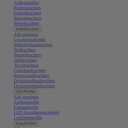
Außenstrahler
Bodenleuchten
Gartenleuchten
Sensorleuchten
Wegeleuchten
Innenleuchten
Alle anzeigen
Leuchtenzubehör
Möbeleinbauleuchten
Notleuchten
Pendelleuchten
Stehleuchten
Tischleuchten
Unterbauleuchten
Innenwandleuchten
Deckenaufbauleuchten
Deckeneinbauleuchten
LED-Profile
Alle anzeigen
Aufbauprofile
Einbauprofile
LED-Installatonszubehör
Leuchtenprofile
Leuchtmittel