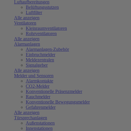
Luftaufbereitungen
Belüftungsstutzen
Luftfilter
Alle anzeigen
Ventilatoren
Kleinraumventilatoren
Rohrventilatoren
Alle anzeigen
Alarmanlagen
Alarmanlagen-Zubehör
Einbruchmelder
Meldezentralen
Signalgeber
Alle anzeigen
Melder und Sensoren
Alarmkontakte
CO2-Melder
Konventionelle Präsenzmelder
Rauchmelder
Konventionelle Bewegungsmelder
Gefahrenmelder
Alle anzeigen
Türsprechanlagen
Außenstationen
Innenstationen