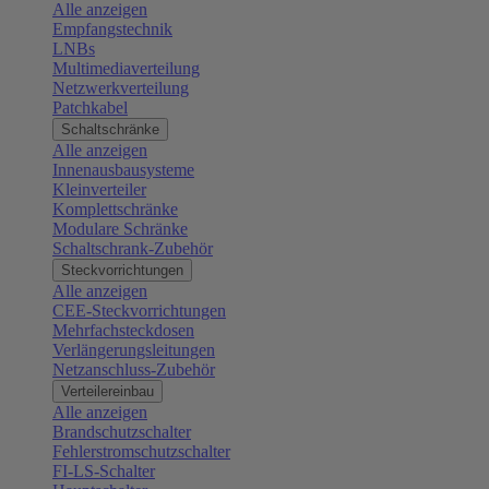
Alle anzeigen
Empfangstechnik
LNBs
Multimediaverteilung
Netzwerkverteilung
Patchkabel
Schaltschränke
Alle anzeigen
Innenausbausysteme
Kleinverteiler
Komplettschränke
Modulare Schränke
Schaltschrank-Zubehör
Steckvorrichtungen
Alle anzeigen
CEE-Steckvorrichtungen
Mehrfachsteckdosen
Verlängerungsleitungen
Netzanschluss-Zubehör
Verteilereinbau
Alle anzeigen
Brandschutzschalter
Fehlerstromschutzschalter
FI-LS-Schalter