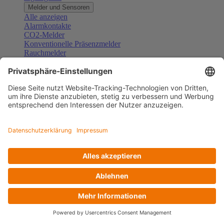
Melder und Sensoren
Alle anzeigen
Alarmkontakte
CO2-Melder
Konventionelle Präsenzmelder
Rauchmelder
Konventionelle Bewegungsmelder
Gefahrenmelder
Zubehör Melder und Sensoren
Türsprechanlagen
Alle anzeigen
Außenstationen
Innenstationen
Klingeltaster und Gongs
Sprechanlagen-Sets
Sprechanlagen-Systemmodule
Zubehör Türkommunikation
Videoüberwachung
Alle anzeigen
Überwachungskameras
Zubehör Videoüberwachung
Zutrittskontrolle
Alle anzeigen
Codetastaturen