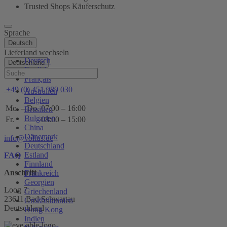
Trusted Shops Käuferschutz
Sprache
Deutsch
Lieferland wechseln
Deutsch
Deutschland
English
Hilfe
Français
+49 (0) 451 989 030
Australien
Belgien
Mo. – Do.
07:00 – 16:00
Brasilien
Bulgarien
Fr.
08:00 – 15:00
China
Dänemark
info@voltus.de
Deutschland
Estland
FAQ
Finnland
Anschrift
Frankreich
Georgien
Loog 7
Griechenland
23611 Bad Schwartau
Großbritannien
Deutschland
Hong Kong
Indien