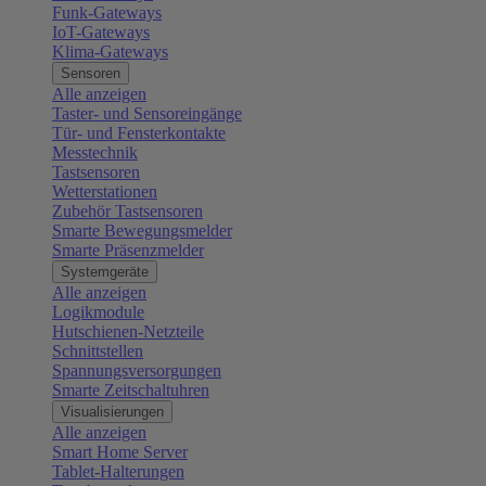
Funk-Gateways
IoT-Gateways
Klima-Gateways
Sensoren
Alle anzeigen
Taster- und Sensoreingänge
Tür- und Fensterkontakte
Messtechnik
Tastsensoren
Wetterstationen
Zubehör Tastsensoren
Smarte Bewegungsmelder
Smarte Präsenzmelder
Systemgeräte
Alle anzeigen
Logikmodule
Hutschienen-Netzteile
Schnittstellen
Spannungsversorgungen
Smarte Zeitschaltuhren
Visualisierungen
Alle anzeigen
Smart Home Server
Tablet-Halterungen