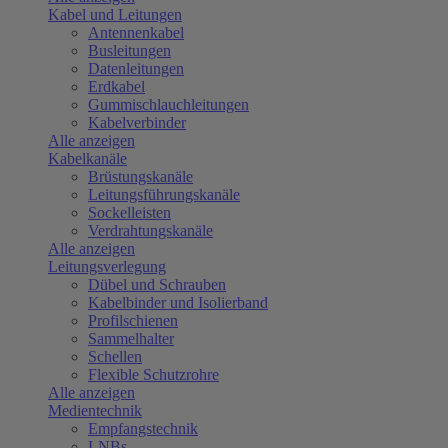
Kabel und Leitungen
Antennenkabel
Busleitungen
Datenleitungen
Erdkabel
Gummischlauchleitungen
Kabelverbinder
Alle anzeigen
Kabelkanäle
Brüstungskanäle
Leitungsführungskanäle
Sockelleisten
Verdrahtungskanäle
Alle anzeigen
Leitungsverlegung
Dübel und Schrauben
Kabelbinder und Isolierband
Profilschienen
Sammelhalter
Schellen
Flexible Schutzrohre
Alle anzeigen
Medientechnik
Empfangstechnik
LNBs