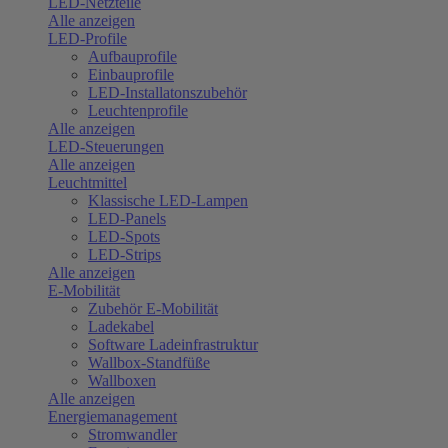
LED-Netzteile
Alle anzeigen
LED-Profile
Aufbauprofile
Einbauprofile
LED-Installatonszubehör
Leuchtenprofile
Alle anzeigen
LED-Steuerungen
Alle anzeigen
Leuchtmittel
Klassische LED-Lampen
LED-Panels
LED-Spots
LED-Strips
Alle anzeigen
E-Mobilität
Zubehör E-Mobilität
Ladekabel
Software Ladeinfrastruktur
Wallbox-Standfüße
Wallboxen
Alle anzeigen
Energiemanagement
Stromwandler