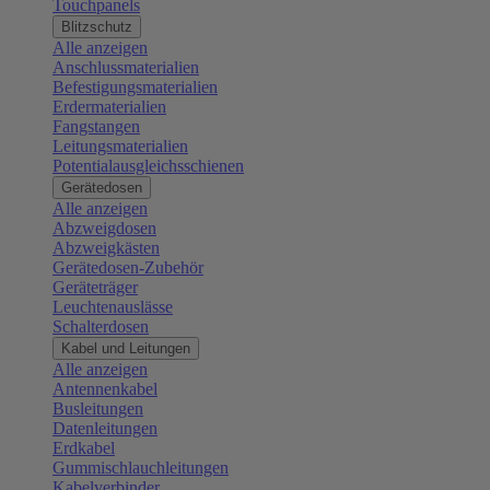
Touchpanels
Blitzschutz
Alle anzeigen
Anschlussmaterialien
Befestigungsmaterialien
Erdermaterialien
Fangstangen
Leitungsmaterialien
Potentialausgleichsschienen
Gerätedosen
Alle anzeigen
Abzweigdosen
Abzweigkästen
Gerätedosen-Zubehör
Geräteträger
Leuchtenauslässe
Schalterdosen
Kabel und Leitungen
Alle anzeigen
Antennenkabel
Busleitungen
Datenleitungen
Erdkabel
Gummischlauchleitungen
Kabelverbinder