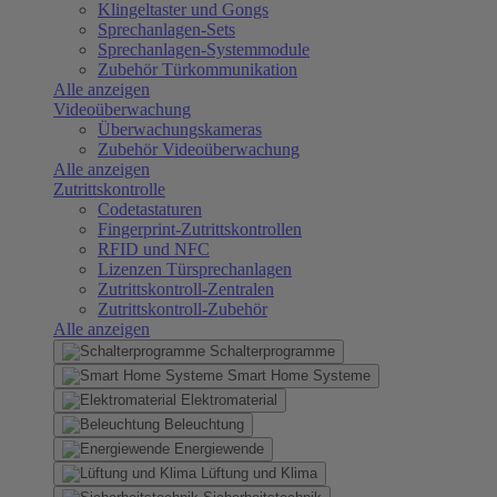
Klingeltaster und Gongs
Sprechanlagen-Sets
Sprechanlagen-Systemmodule
Zubehör Türkommunikation
Alle anzeigen
Videoüberwachung
Überwachungskameras
Zubehör Videoüberwachung
Alle anzeigen
Zutrittskontrolle
Codetastaturen
Fingerprint-Zutrittskontrollen
RFID und NFC
Lizenzen Türsprechanlagen
Zutrittskontroll-Zentralen
Zutrittskontroll-Zubehör
Alle anzeigen
Schalterprogramme
Smart Home Systeme
Elektromaterial
Beleuchtung
Energiewende
Lüftung und Klima