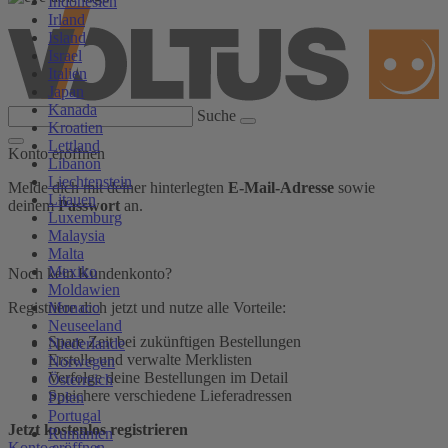
Indonesien
Irland
Island
Israel
Italien
Japan
Kanada
Suche
Kroatien
Lettland
Konto eröffnen
Libanon
Liechtenstein
Melde dich mit deiner hinterlegten
E-Mail-Adresse
sowie
Litauen
deinem
Passwort
an.
Luxemburg
Malaysia
Malta
Mexiko
Noch kein Kundenkonto?
Moldawien
Monaco
Registriere dich jetzt und nutze alle Vorteile:
Neuseeland
Spare Zeit bei zukünftigen Bestellungen
Niederlande
Erstelle und verwalte Merklisten
Norwegen
Verfolge deine Bestellungen im Detail
Österreich
Speichere verschiedene Lieferadressen
Polen
Portugal
Jetzt kostenlos registrieren
Rumänien
Konto eröffnen