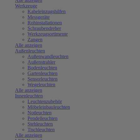
Alle anzeigen
Werkzeuge
Kabeleinzugshilfen
Messgeräte
Rohinstallationen
Schraubendreher
Werkzeugsortimente
Zangen
Alle anzeigen
Außenleuchten
Außenwandleuchten
Außenstrahler
Bodenleuchten
Gartenleuchten
Sensorleuchten
Wegeleuchten
Alle anzeigen
Innenleuchten
Leuchtenzubehör
Möbeleinbauleuchten
Notleuchten
Pendelleuchten
Stehleuchten
Tischleuchten
Alle anzeigen