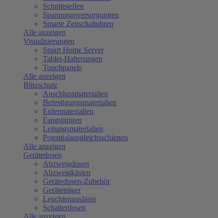
Schnittstellen
Spannungsversorgungen
Smarte Zeitschaltuhren
Alle anzeigen
Visualisierungen
Smart Home Server
Tablet-Halterungen
Touchpanels
Alle anzeigen
Blitzschutz
Anschlussmaterialien
Befestigungsmaterialien
Erdermaterialien
Fangstangen
Leitungsmaterialien
Potentialausgleichsschienen
Alle anzeigen
Gerätedosen
Abzweigdosen
Abzweigkästen
Gerätedosen-Zubehör
Geräteträger
Leuchtenauslässe
Schalterdosen
Alle anzeigen