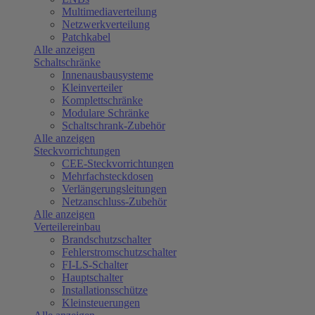
Multimediaverteilung
Netzwerkverteilung
Patchkabel
Alle anzeigen
Schaltschränke
Innenausbausysteme
Kleinverteiler
Komplettschränke
Modulare Schränke
Schaltschrank-Zubehör
Alle anzeigen
Steckvorrichtungen
CEE-Steckvorrichtungen
Mehrfachsteckdosen
Verlängerungsleitungen
Netzanschluss-Zubehör
Alle anzeigen
Verteilereinbau
Brandschutzschalter
Fehlerstromschutzschalter
FI-LS-Schalter
Hauptschalter
Installationsschütze
Kleinsteuerungen