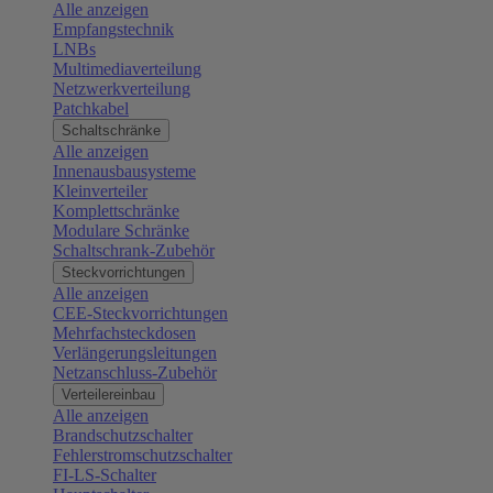
Alle anzeigen
Empfangstechnik
LNBs
Multimediaverteilung
Netzwerkverteilung
Patchkabel
Schaltschränke
Alle anzeigen
Innenausbausysteme
Kleinverteiler
Komplettschränke
Modulare Schränke
Schaltschrank-Zubehör
Steckvorrichtungen
Alle anzeigen
CEE-Steckvorrichtungen
Mehrfachsteckdosen
Verlängerungsleitungen
Netzanschluss-Zubehör
Verteilereinbau
Alle anzeigen
Brandschutzschalter
Fehlerstromschutzschalter
FI-LS-Schalter