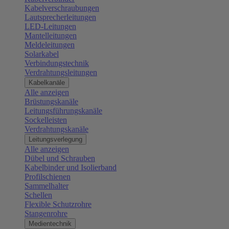
Kabelverschraubungen
Lautsprecherleitungen
LED-Leitungen
Mantelleitungen
Meldeleitungen
Solarkabel
Verbindungstechnik
Verdrahtungsleitungen
Kabelkanäle
Alle anzeigen
Brüstungskanäle
Leitungsführungskanäle
Sockelleisten
Verdrahtungskanäle
Leitungsverlegung
Alle anzeigen
Dübel und Schrauben
Kabelbinder und Isolierband
Profilschienen
Sammelhalter
Schellen
Flexible Schutzrohre
Stangenrohre
Medientechnik