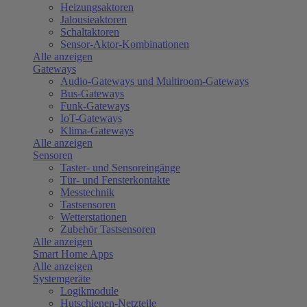
Heizungsaktoren
Jalousieaktoren
Schaltaktoren
Sensor-Aktor-Kombinationen
Alle anzeigen
Gateways
Audio-Gateways und Multiroom-Gateways
Bus-Gateways
Funk-Gateways
IoT-Gateways
Klima-Gateways
Alle anzeigen
Sensoren
Taster- und Sensoreingänge
Tür- und Fensterkontakte
Messtechnik
Tastsensoren
Wetterstationen
Zubehör Tastsensoren
Alle anzeigen
Smart Home Apps
Alle anzeigen
Systemgeräte
Logikmodule
Hutschienen-Netzteile