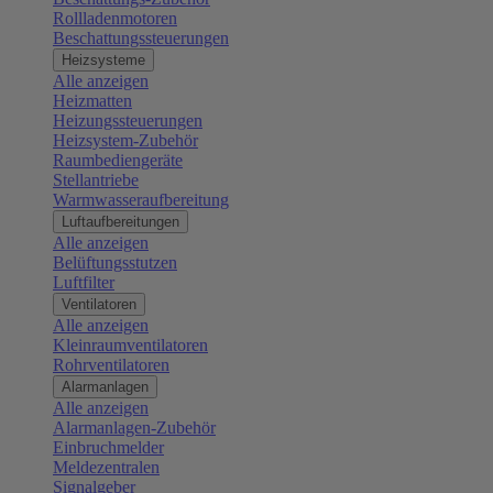
Rollladenmotoren
Beschattungssteuerungen
Heizsysteme
Alle anzeigen
Heizmatten
Heizungssteuerungen
Heizsystem-Zubehör
Raumbediengeräte
Stellantriebe
Warmwasseraufbereitung
Luftaufbereitungen
Alle anzeigen
Belüftungsstutzen
Luftfilter
Ventilatoren
Alle anzeigen
Kleinraumventilatoren
Rohrventilatoren
Alarmanlagen
Alle anzeigen
Alarmanlagen-Zubehör
Einbruchmelder
Meldezentralen
Signalgeber