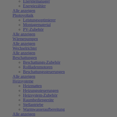
Energiemanager
Energiezähler
Alle anzeigen
Photovoltaik
Leistungsoptimierer
Montagematerial
PV-Zubehör
Alle anzeigen
Wärmepumpen
Alle anzeigen
Wechselrichter
Alle anzeigen
Beschattungen
Beschattungs-Zubehör
Rollladenmotoren
Beschattungssteuerungen
Alle anzeigen
Heizsysteme
Heizmatten
Heizungssteuerungen
Heizsystem-Zubehör
Raumbediengeräte
Stellantriebe
Warmwasseraufbereitung
Alle anzeigen