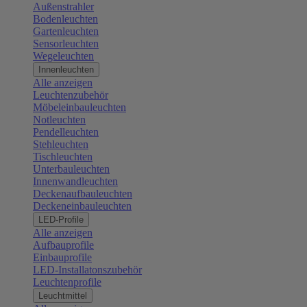
Außenstrahler
Bodenleuchten
Gartenleuchten
Sensorleuchten
Wegeleuchten
Innenleuchten
Alle anzeigen
Leuchtenzubehör
Möbeleinbauleuchten
Notleuchten
Pendelleuchten
Stehleuchten
Tischleuchten
Unterbauleuchten
Innenwandleuchten
Deckenaufbauleuchten
Deckeneinbauleuchten
LED-Profile
Alle anzeigen
Aufbauprofile
Einbauprofile
LED-Installatonszubehör
Leuchtenprofile
Leuchtmittel