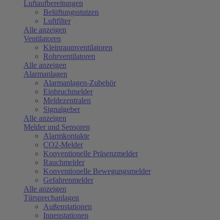
Luftaufbereitungen
Belüftungsstutzen
Luftfilter
Alle anzeigen
Ventilatoren
Kleinraumventilatoren
Rohrventilatoren
Alle anzeigen
Alarmanlagen
Alarmanlagen-Zubehör
Einbruchmelder
Meldezentralen
Signalgeber
Alle anzeigen
Melder und Sensoren
Alarmkontakte
CO2-Melder
Konventionelle Präsenzmelder
Rauchmelder
Konventionelle Bewegungsmelder
Gefahrenmelder
Alle anzeigen
Türsprechanlagen
Außenstationen
Innenstationen