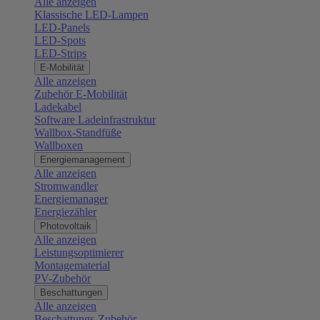
Alle anzeigen
Klassische LED-Lampen
LED-Panels
LED-Spots
LED-Strips
E-Mobilität
Alle anzeigen
Zubehör E-Mobilität
Ladekabel
Software Ladeinfrastruktur
Wallbox-Standfüße
Wallboxen
Energiemanagement
Alle anzeigen
Stromwandler
Energiemanager
Energiezähler
Photovoltaik
Alle anzeigen
Leistungsoptimierer
Montagematerial
PV-Zubehör
Beschattungen
Alle anzeigen
Beschattungs-Zubehör