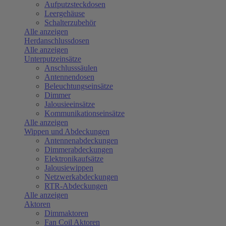
Aufputzsteckdosen
Leergehäuse
Schalterzubehör
Alle anzeigen
Herdanschlussdosen
Alle anzeigen
Unterputzeinsätze
Anschlusssäulen
Antennendosen
Beleuchtungseinsätze
Dimmer
Jalousieeinsätze
Kommunikationseinsätze
Alle anzeigen
Wippen und Abdeckungen
Antennenabdeckungen
Dimmerabdeckungen
Elektronikaufsätze
Jalousiewippen
Netzwerkabdeckungen
RTR-Abdeckungen
Alle anzeigen
Aktoren
Dimmaktoren
Fan Coil Aktoren