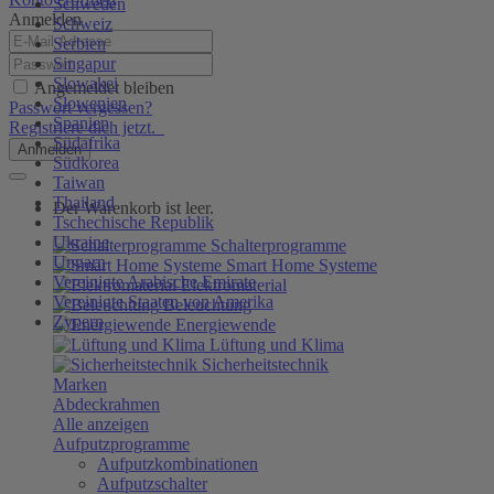
Schweden
Anmelden
Schweiz
Serbien
Singapur
Slowakei
Angemeldet bleiben
Slowenien
Passwort vergessen?
Spanien
Registriere dich jetzt.
Südafrika
Anmelden
Südkorea
Taiwan
Thailand
Der Warenkorb ist leer.
Tschechische Republik
Ukraine
Schalterprogramme
Ungarn
Smart Home Systeme
Vereinigte Arabische Emirate
Elektromaterial
Vereinigte Staaten von Amerika
Beleuchtung
Zypern
Energiewende
Lüftung und Klima
Sicherheitstechnik
Marken
Abdeckrahmen
Alle anzeigen
Aufputzprogramme
Aufputzkombinationen
Aufputzschalter