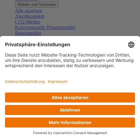
Melder und Sensoren
Alle anzeigen
Alarmkontakte
CO2-Melder
Konventionelle Präsenzmelder
Rauchmelder
Konventionelle Bewegungsmelder
Gefahrenmelder
Zubehör Melder und Sensoren
Türsprechanlagen
Alle anzeigen
Außenstationen
Innenstationen
Klingeltaster und Gongs
Sprechanlagen-Sets
Sprechanlagen-Systemmodule
Zubehör Türkommunikation
Videoüberwachung
Alle anzeigen
Überwachungskameras
Zubehör Videoüberwachung
Zutrittskontrolle
Alle anzeigen
Codetastaturen