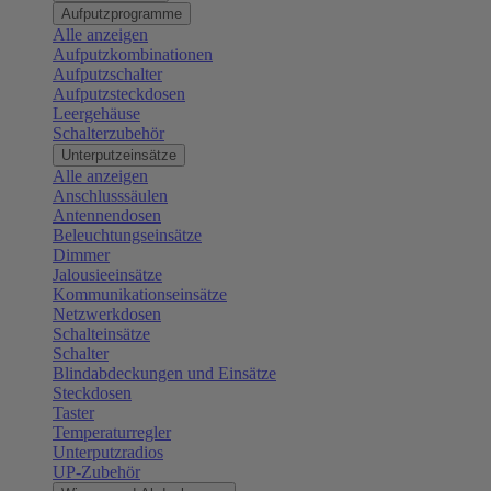
Aufputzprogramme
Alle anzeigen
Aufputzkombinationen
Aufputzschalter
Aufputzsteckdosen
Leergehäuse
Schalterzubehör
Unterputzeinsätze
Alle anzeigen
Anschlusssäulen
Antennendosen
Beleuchtungseinsätze
Dimmer
Jalousieeinsätze
Kommunikationseinsätze
Netzwerkdosen
Schalteinsätze
Schalter
Blindabdeckungen und Einsätze
Steckdosen
Taster
Temperaturregler
Unterputzradios
UP-Zubehör