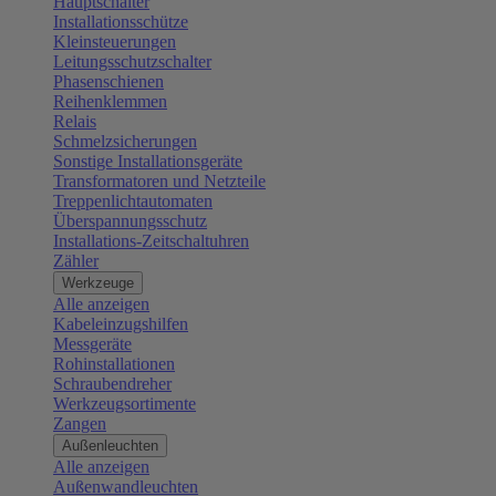
Hauptschalter
Installationsschütze
Kleinsteuerungen
Leitungsschutzschalter
Phasenschienen
Reihenklemmen
Relais
Schmelzsicherungen
Sonstige Installationsgeräte
Transformatoren und Netzteile
Treppenlichtautomaten
Überspannungsschutz
Installations-Zeitschaltuhren
Zähler
Werkzeuge
Alle anzeigen
Kabeleinzugshilfen
Messgeräte
Rohinstallationen
Schraubendreher
Werkzeugsortimente
Zangen
Außenleuchten
Alle anzeigen
Außenwandleuchten