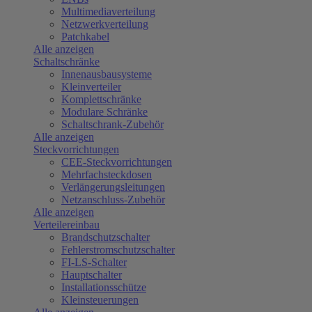
Multimediaverteilung
Netzwerkverteilung
Patchkabel
Alle anzeigen
Schaltschränke
Innenausbausysteme
Kleinverteiler
Komplettschränke
Modulare Schränke
Schaltschrank-Zubehör
Alle anzeigen
Steckvorrichtungen
CEE-Steckvorrichtungen
Mehrfachsteckdosen
Verlängerungsleitungen
Netzanschluss-Zubehör
Alle anzeigen
Verteilereinbau
Brandschutzschalter
Fehlerstromschutzschalter
FI-LS-Schalter
Hauptschalter
Installationsschütze
Kleinsteuerungen