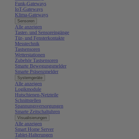
Funk-Gateways
IoT-Gateways
Klima-Gateways
Sensoren
Alle anzeigen
Taster- und Sensoreingänge
Tür- und Fensterkontakte
Messtechnik
Tastsensoren
Wetterstationen
Zubehör Tastsensoren
Smarte Bewegungsmelder
Smarte Präsenzmelder
Systemgeräte
Alle anzeigen
Logikmodule
Hutschienen-Netzteile
Schnittstellen
Spannungsversorgungen
Smarte Zeitschaltuhren
Visualisierungen
Alle anzeigen
Smart Home Server
Tablet-Halterungen