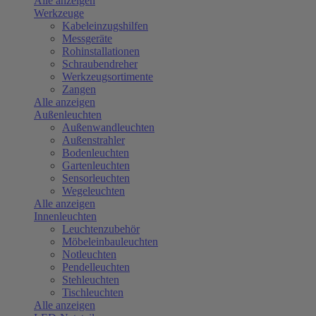
Alle anzeigen
Werkzeuge
Kabeleinzugshilfen
Messgeräte
Rohinstallationen
Schraubendreher
Werkzeugsortimente
Zangen
Alle anzeigen
Außenleuchten
Außenwandleuchten
Außenstrahler
Bodenleuchten
Gartenleuchten
Sensorleuchten
Wegeleuchten
Alle anzeigen
Innenleuchten
Leuchtenzubehör
Möbeleinbauleuchten
Notleuchten
Pendelleuchten
Stehleuchten
Tischleuchten
Alle anzeigen