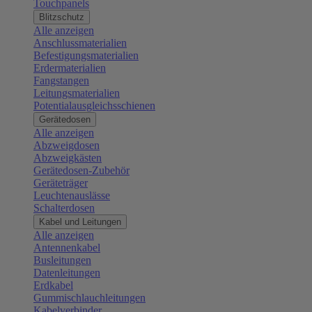
Touchpanels
Blitzschutz
Alle anzeigen
Anschlussmaterialien
Befestigungsmaterialien
Erdermaterialien
Fangstangen
Leitungsmaterialien
Potentialausgleichsschienen
Gerätedosen
Alle anzeigen
Abzweigdosen
Abzweigkästen
Gerätedosen-Zubehör
Geräteträger
Leuchtenauslässe
Schalterdosen
Kabel und Leitungen
Alle anzeigen
Antennenkabel
Busleitungen
Datenleitungen
Erdkabel
Gummischlauchleitungen
Kabelverbinder