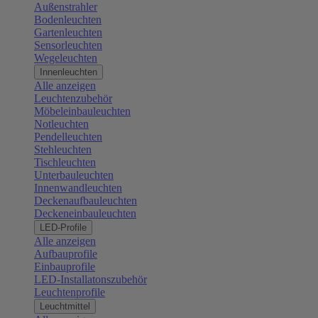
Außenstrahler
Bodenleuchten
Gartenleuchten
Sensorleuchten
Wegeleuchten
Innenleuchten
Alle anzeigen
Leuchtenzubehör
Möbeleinbauleuchten
Notleuchten
Pendelleuchten
Stehleuchten
Tischleuchten
Unterbauleuchten
Innenwandleuchten
Deckenaufbauleuchten
Deckeneinbauleuchten
LED-Profile
Alle anzeigen
Aufbauprofile
Einbauprofile
LED-Installatonszubehör
Leuchtenprofile
Leuchtmittel