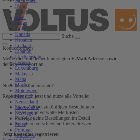
Indonesien
Irland
Island
Israel
Italien
Japan
Kanada
Suche
Kroatien
Lettland
Konto eröffnen
Libanon
Liechtenstein
Melde dich mit deiner hinterlegten
E-Mail-Adresse
sowie
Litauen
deinem
Passwort
an.
Luxemburg
Malaysia
Malta
Mexiko
Noch kein Kundenkonto?
Moldawien
Monaco
Registriere dich jetzt und nutze alle Vorteile:
Neuseeland
Spare Zeit bei zukünftigen Bestellungen
Niederlande
Erstelle und verwalte Merklisten
Norwegen
Verfolge deine Bestellungen im Detail
Österreich
Speichere verschiedene Lieferadressen
Polen
Portugal
Jetzt kostenlos registrieren
Rumänien
Konto eröffnen