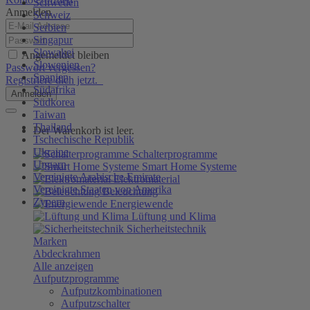
Schweden
Anmelden
Schweiz
Serbien
Singapur
Slowakei
Angemeldet bleiben
Slowenien
Passwort vergessen?
Spanien
Registriere dich jetzt.
Südafrika
Anmelden
Südkorea
Taiwan
Thailand
Der Warenkorb ist leer.
Tschechische Republik
Ukraine
Schalterprogramme
Ungarn
Smart Home Systeme
Vereinigte Arabische Emirate
Elektromaterial
Vereinigte Staaten von Amerika
Beleuchtung
Zypern
Energiewende
Lüftung und Klima
Sicherheitstechnik
Marken
Abdeckrahmen
Alle anzeigen
Aufputzprogramme
Aufputzkombinationen
Aufputzschalter