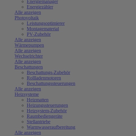
Energiemanager
Energiezähler
Alle anzeigen
Photovoltaik
Leistungsoptimierer
Montagematerial
PV-Zubehör
Alle anzeigen
Wärmepumpen
Alle anzeigen
Wechselrichter
Alle anzeigen
Beschattungen
Beschattungs-Zubehör
Rollladenmotoren
Beschattungssteuerungen
Alle anzeigen
Heizsysteme
Heizmatten
Heizungssteuerungen
Heizsystem-Zubehör
Raumbediengeräte
Stellantriebe
Warmwasseraufbereitung
Alle anzeigen