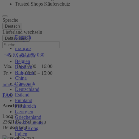
Trusted Shops Käuferschutz
Sprache
Deutsch
Lieferland wechseln
Deutsch
Deutschland
English
Hilfe
Français
+49 (0) 451 989 030
Australien
Belgien
Mo. – Do.
07:00 – 16:00
Brasilien
Bulgarien
Fr.
08:00 – 15:00
China
Dänemark
info@voltus.de
Deutschland
Estland
FAQ
Finnland
Anschrift
Frankreich
Georgien
Loog 7
Griechenland
23611 Bad Schwartau
Großbritannien
Deutschland
Hong Kong
Indien