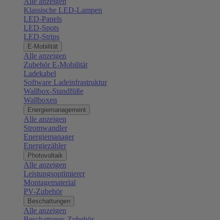
Alle anzeigen
Klassische LED-Lampen
LED-Panels
LED-Spots
LED-Strips
E-Mobilität
Alle anzeigen
Zubehör E-Mobilität
Ladekabel
Software Ladeinfrastruktur
Wallbox-Standfüße
Wallboxen
Energiemanagement
Alle anzeigen
Stromwandler
Energiemanager
Energiezähler
Photovoltaik
Alle anzeigen
Leistungsoptimierer
Montagematerial
PV-Zubehör
Beschattungen
Alle anzeigen
Beschattungs-Zubehör