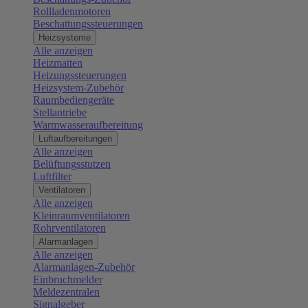
Rollladenmotoren
Beschattungssteuerungen
Heizsysteme
Alle anzeigen
Heizmatten
Heizungssteuerungen
Heizsystem-Zubehör
Raumbediengeräte
Stellantriebe
Warmwasseraufbereitung
Luftaufbereitungen
Alle anzeigen
Belüftungsstutzen
Luftfilter
Ventilatoren
Alle anzeigen
Kleinraumventilatoren
Rohrventilatoren
Alarmanlagen
Alle anzeigen
Alarmanlagen-Zubehör
Einbruchmelder
Meldezentralen
Signalgeber