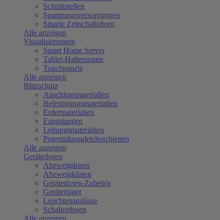
Schnittstellen
Spannungsversorgungen
Smarte Zeitschaltuhren
Alle anzeigen
Visualisierungen
Smart Home Server
Tablet-Halterungen
Touchpanels
Alle anzeigen
Blitzschutz
Anschlussmaterialien
Befestigungsmaterialien
Erdermaterialien
Fangstangen
Leitungsmaterialien
Potentialausgleichsschienen
Alle anzeigen
Gerätedosen
Abzweigdosen
Abzweigkästen
Gerätedosen-Zubehör
Geräteträger
Leuchtenauslässe
Schalterdosen
Alle anzeigen