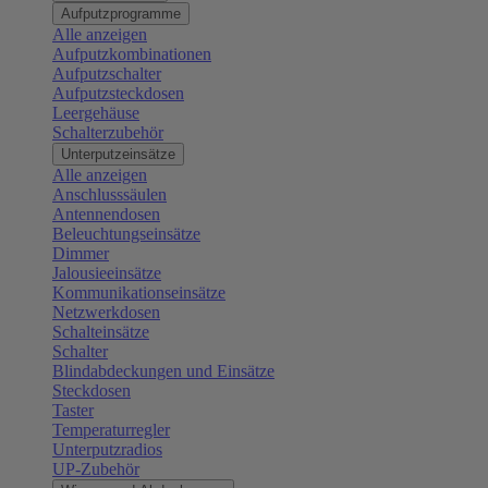
Aufputzprogramme
Alle anzeigen
Aufputzkombinationen
Aufputzschalter
Aufputzsteckdosen
Leergehäuse
Schalterzubehör
Unterputzeinsätze
Alle anzeigen
Anschlusssäulen
Antennendosen
Beleuchtungseinsätze
Dimmer
Jalousieeinsätze
Kommunikationseinsätze
Netzwerkdosen
Schalteinsätze
Schalter
Blindabdeckungen und Einsätze
Steckdosen
Taster
Temperaturregler
Unterputzradios
UP-Zubehör