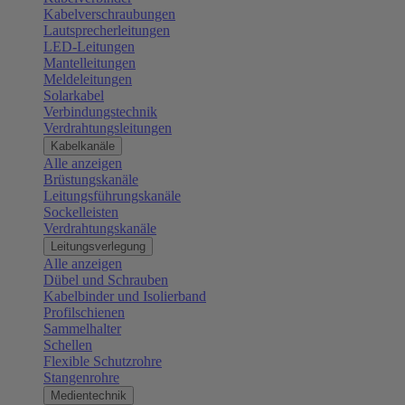
Kabelverschraubungen
Lautsprecherleitungen
LED-Leitungen
Mantelleitungen
Meldeleitungen
Solarkabel
Verbindungstechnik
Verdrahtungsleitungen
Kabelkanäle
Alle anzeigen
Brüstungskanäle
Leitungsführungskanäle
Sockelleisten
Verdrahtungskanäle
Leitungsverlegung
Alle anzeigen
Dübel und Schrauben
Kabelbinder und Isolierband
Profilschienen
Sammelhalter
Schellen
Flexible Schutzrohre
Stangenrohre
Medientechnik