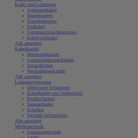
Kabel und Leitungen
Antennenkabel
Busleitungen
Datenleitungen
Erdkabel
Gummischlauchleitungen
Kabelverbinder
Alle anzeigen
Kabelkanäle
Brüstungskanäle
Leitungsführungskanäle
Sockelleisten
Verdrahtungskanäle
Alle anzeigen
Leitungsverlegung
Dübel und Schrauben
Kabelbinder und Isolierband
Profilschienen
Sammelhalter
Schellen
Flexible Schutzrohre
Alle anzeigen
Medientechnik
Empfangstechnik
LNBs