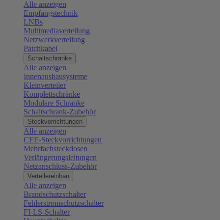
Alle anzeigen
Empfangstechnik
LNBs
Multimediaverteilung
Netzwerkverteilung
Patchkabel
Schaltschränke
Alle anzeigen
Innenausbausysteme
Kleinverteiler
Komplettschränke
Modulare Schränke
Schaltschrank-Zubehör
Steckvorrichtungen
Alle anzeigen
CEE-Steckvorrichtungen
Mehrfachsteckdosen
Verlängerungsleitungen
Netzanschluss-Zubehör
Verteilereinbau
Alle anzeigen
Brandschutzschalter
Fehlerstromschutzschalter
FI-LS-Schalter