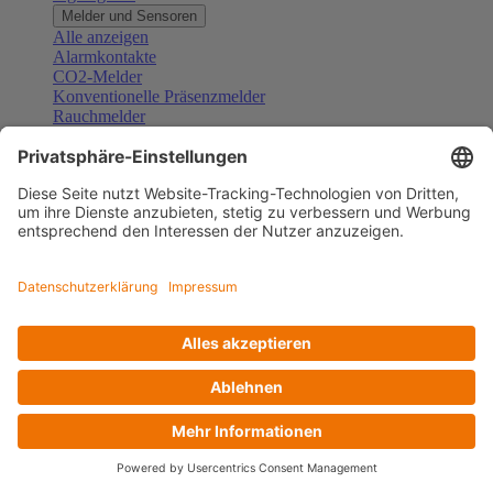
Melder und Sensoren
Alle anzeigen
Alarmkontakte
CO2-Melder
Konventionelle Präsenzmelder
Rauchmelder
Konventionelle Bewegungsmelder
Gefahrenmelder
Zubehör Melder und Sensoren
Türsprechanlagen
Alle anzeigen
Außenstationen
Innenstationen
Klingeltaster und Gongs
Sprechanlagen-Sets
Sprechanlagen-Systemmodule
Zubehör Türkommunikation
Videoüberwachung
Alle anzeigen
Überwachungskameras
Zubehör Videoüberwachung
Zutrittskontrolle
Alle anzeigen
Codetastaturen