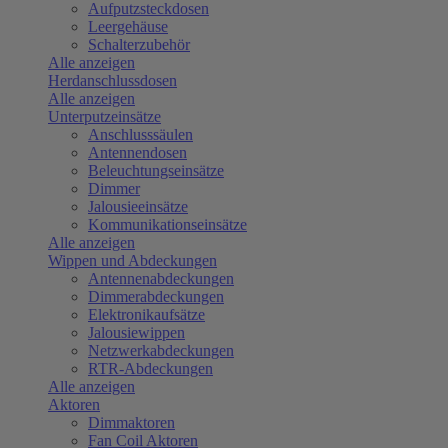
Aufputzsteckdosen
Leergehäuse
Schalterzubehör
Alle anzeigen
Herdanschlussdosen
Alle anzeigen
Unterputzeinsätze
Anschlusssäulen
Antennendosen
Beleuchtungseinsätze
Dimmer
Jalousieeinsätze
Kommunikationseinsätze
Alle anzeigen
Wippen und Abdeckungen
Antennenabdeckungen
Dimmerabdeckungen
Elektronikaufsätze
Jalousiewippen
Netzwerkabdeckungen
RTR-Abdeckungen
Alle anzeigen
Aktoren
Dimmaktoren
Fan Coil Aktoren