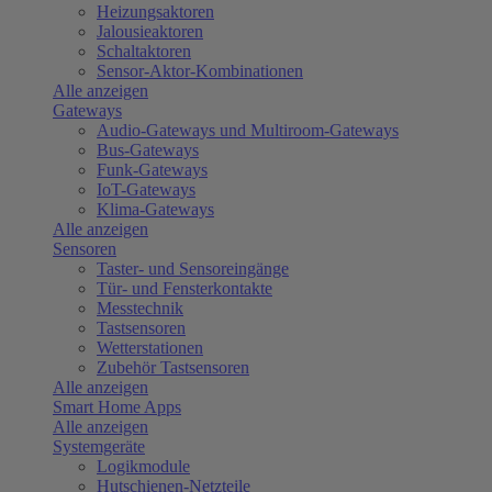
Heizungsaktoren
Jalousieaktoren
Schaltaktoren
Sensor-Aktor-Kombinationen
Alle anzeigen
Gateways
Audio-Gateways und Multiroom-Gateways
Bus-Gateways
Funk-Gateways
IoT-Gateways
Klima-Gateways
Alle anzeigen
Sensoren
Taster- und Sensoreingänge
Tür- und Fensterkontakte
Messtechnik
Tastsensoren
Wetterstationen
Zubehör Tastsensoren
Alle anzeigen
Smart Home Apps
Alle anzeigen
Systemgeräte
Logikmodule
Hutschienen-Netzteile