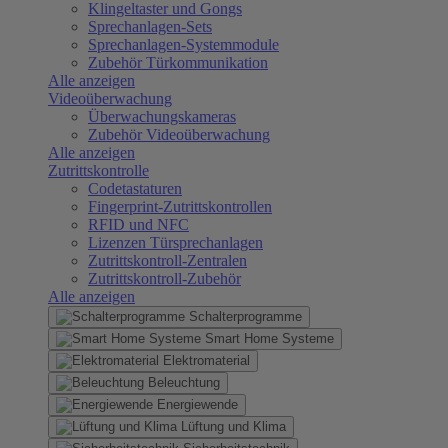
Klingeltaster und Gongs
Sprechanlagen-Sets
Sprechanlagen-Systemmodule
Zubehör Türkommunikation
Alle anzeigen
Videoüberwachung
Überwachungskameras
Zubehör Videoüberwachung
Alle anzeigen
Zutrittskontrolle
Codetastaturen
Fingerprint-Zutrittskontrollen
RFID und NFC
Lizenzen Türsprechanlagen
Zutrittskontroll-Zentralen
Zutrittskontroll-Zubehör
Alle anzeigen
Schalterprogramme
Smart Home Systeme
Elektromaterial
Beleuchtung
Energiewende
Lüftung und Klima