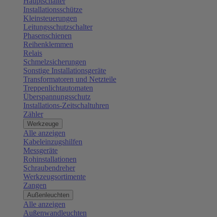
Hauptschalter
Installationsschütze
Kleinsteuerungen
Leitungsschutzschalter
Phasenschienen
Reihenklemmen
Relais
Schmelzsicherungen
Sonstige Installationsgeräte
Transformatoren und Netzteile
Treppenlichtautomaten
Überspannungsschutz
Installations-Zeitschaltuhren
Zähler
Werkzeuge
Alle anzeigen
Kabeleinzugshilfen
Messgeräte
Rohinstallationen
Schraubendreher
Werkzeugsortimente
Zangen
Außenleuchten
Alle anzeigen
Außenwandleuchten