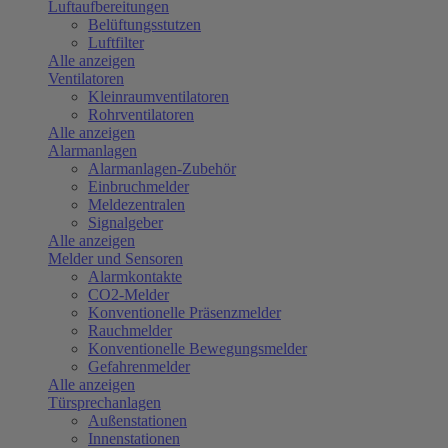
Luftaufbereitungen
Belüftungsstutzen
Luftfilter
Alle anzeigen
Ventilatoren
Kleinraumventilatoren
Rohrventilatoren
Alle anzeigen
Alarmanlagen
Alarmanlagen-Zubehör
Einbruchmelder
Meldezentralen
Signalgeber
Alle anzeigen
Melder und Sensoren
Alarmkontakte
CO2-Melder
Konventionelle Präsenzmelder
Rauchmelder
Konventionelle Bewegungsmelder
Gefahrenmelder
Alle anzeigen
Türsprechanlagen
Außenstationen
Innenstationen