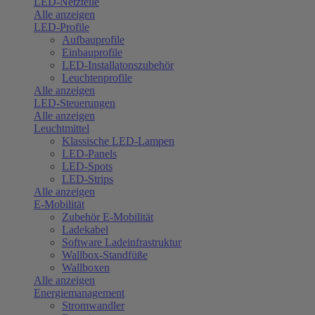
LED-Netzteile
Alle anzeigen
LED-Profile
Aufbauprofile
Einbauprofile
LED-Installatonszubehör
Leuchtenprofile
Alle anzeigen
LED-Steuerungen
Alle anzeigen
Leuchtmittel
Klassische LED-Lampen
LED-Panels
LED-Spots
LED-Strips
Alle anzeigen
E-Mobilität
Zubehör E-Mobilität
Ladekabel
Software Ladeinfrastruktur
Wallbox-Standfüße
Wallboxen
Alle anzeigen
Energiemanagement
Stromwandler