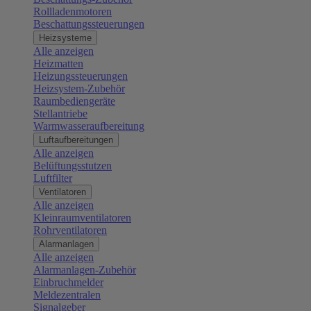
Rollladenmotoren
Beschattungssteuerungen
Heizsysteme
Alle anzeigen
Heizmatten
Heizungssteuerungen
Heizsystem-Zubehör
Raumbediengeräte
Stellantriebe
Warmwasseraufbereitung
Luftaufbereitungen
Alle anzeigen
Belüftungsstutzen
Luftfilter
Ventilatoren
Alle anzeigen
Kleinraumventilatoren
Rohrventilatoren
Alarmanlagen
Alle anzeigen
Alarmanlagen-Zubehör
Einbruchmelder
Meldezentralen
Signalgeber