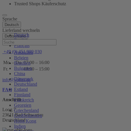
Trusted Shops Käuferschutz
Sprache
Deutsch
Lieferland wechseln
Deutsch
Deutschland
English
Hilfe
Français
+49 (0) 451 989 030
Australien
Belgien
Mo. – Do.
07:00 – 16:00
Brasilien
Bulgarien
Fr.
08:00 – 15:00
China
Dänemark
info@voltus.de
Deutschland
Estland
FAQ
Finnland
Anschrift
Frankreich
Georgien
Loog 7
Griechenland
23611 Bad Schwartau
Großbritannien
Deutschland
Hong Kong
Indien