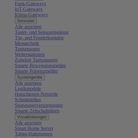
Funk-Gateways
IoT-Gateways
Klima-Gateways
Sensoren
Alle anzeigen
Taster- und Sensoreingänge
Tür- und Fensterkontakte
Messtechnik
Tastsensoren
Wetterstationen
Zubehör Tastsensoren
Smarte Bewegungsmelder
Smarte Präsenzmelder
Systemgeräte
Alle anzeigen
Logikmodule
Hutschienen-Netzteile
Schnittstellen
Spannungsversorgungen
Smarte Zeitschaltuhren
Visualisierungen
Alle anzeigen
Smart Home Server
Tablet-Halterungen