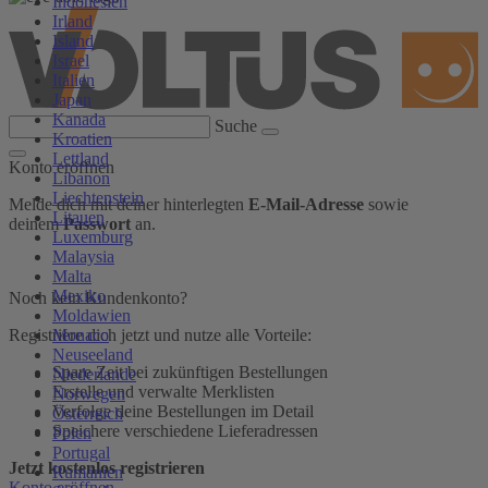
Indonesien
Irland
Island
Israel
Italien
Japan
Kanada
Suche
Kroatien
Lettland
Konto eröffnen
Libanon
Liechtenstein
Melde dich mit deiner hinterlegten
E-Mail-Adresse
sowie
Litauen
deinem
Passwort
an.
Luxemburg
Malaysia
Malta
Mexiko
Noch kein Kundenkonto?
Moldawien
Monaco
Registriere dich jetzt und nutze alle Vorteile:
Neuseeland
Spare Zeit bei zukünftigen Bestellungen
Niederlande
Erstelle und verwalte Merklisten
Norwegen
Verfolge deine Bestellungen im Detail
Österreich
Speichere verschiedene Lieferadressen
Polen
Portugal
Jetzt kostenlos registrieren
Rumänien
Konto eröffnen