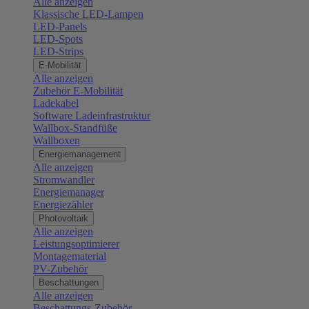
Alle anzeigen
Klassische LED-Lampen
LED-Panels
LED-Spots
LED-Strips
E-Mobilität
Alle anzeigen
Zubehör E-Mobilität
Ladekabel
Software Ladeinfrastruktur
Wallbox-Standfüße
Wallboxen
Energiemanagement
Alle anzeigen
Stromwandler
Energiemanager
Energiezähler
Photovoltaik
Alle anzeigen
Leistungsoptimierer
Montagematerial
PV-Zubehör
Beschattungen
Alle anzeigen
Beschattungs-Zubehör