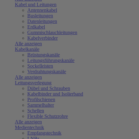
Kabel und Leitungen
Antennenkabel
Busleitungen
Datenleitungen
Erdkabel
Gummischlauchleitungen
Kabelverbinder
Alle anzeigen
Kabelkanäle
Brüstungskanäle
Leitungsführungskanäle
Sockelleisten
Verdrahtungskanäle
Alle anzeigen
Leitungsverlegung
Dübel und Schrauben
Kabelbinder und Isolierband
Profilschienen
Sammelhalter
Schellen
Flexible Schutzrohre
Alle anzeigen
Medientechnik
Empfangstechnik
LNBs