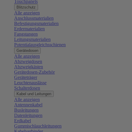
Touchpanels
Blitzschutz
Alle anzeigen
Anschlussmaterialien
Befestigungsmaterialien
Erdermaterialien
Fangstangen
Leitungsmaterialien
Potentialausgleichsschienen
Gerätedosen
Alle anzeigen
Abzweigdosen
Abzweigkästen
Gerätedosen-Zubehör
Geräteträger
Leuchtenauslässe
Schalterdosen
Kabel und Leitungen
Alle anzeigen
Antennenkabel
Busleitungen
Datenleitungen
Erdkabel
Gummischlauchleitungen
Kabelverbinder