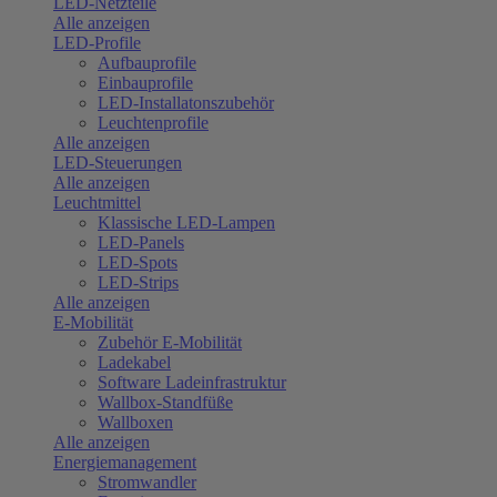
LED-Netzteile
Alle anzeigen
LED-Profile
Aufbauprofile
Einbauprofile
LED-Installatonszubehör
Leuchtenprofile
Alle anzeigen
LED-Steuerungen
Alle anzeigen
Leuchtmittel
Klassische LED-Lampen
LED-Panels
LED-Spots
LED-Strips
Alle anzeigen
E-Mobilität
Zubehör E-Mobilität
Ladekabel
Software Ladeinfrastruktur
Wallbox-Standfüße
Wallboxen
Alle anzeigen
Energiemanagement
Stromwandler