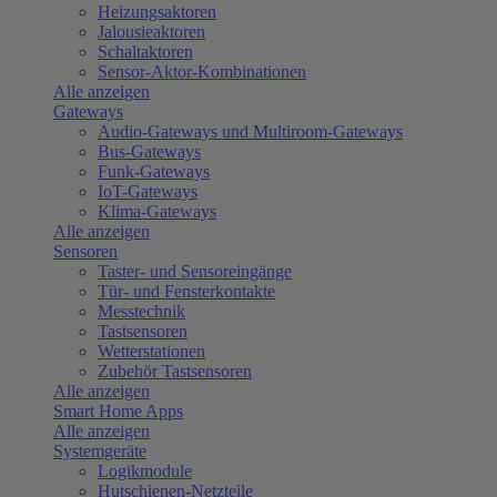
Heizungsaktoren
Jalousieaktoren
Schaltaktoren
Sensor-Aktor-Kombinationen
Alle anzeigen
Gateways
Audio-Gateways und Multiroom-Gateways
Bus-Gateways
Funk-Gateways
IoT-Gateways
Klima-Gateways
Alle anzeigen
Sensoren
Taster- und Sensoreingänge
Tür- und Fensterkontakte
Messtechnik
Tastsensoren
Wetterstationen
Zubehör Tastsensoren
Alle anzeigen
Smart Home Apps
Alle anzeigen
Systemgeräte
Logikmodule
Hutschienen-Netzteile