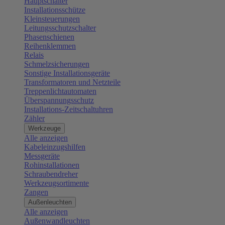
Hauptschalter
Installationsschütze
Kleinsteuerungen
Leitungsschutzschalter
Phasenschienen
Reihenklemmen
Relais
Schmelzsicherungen
Sonstige Installationsgeräte
Transformatoren und Netzteile
Treppenlichtautomaten
Überspannungsschutz
Installations-Zeitschaltuhren
Zähler
Werkzeuge
Alle anzeigen
Kabeleinzugshilfen
Messgeräte
Rohinstallationen
Schraubendreher
Werkzeugsortimente
Zangen
Außenleuchten
Alle anzeigen
Außenwandleuchten