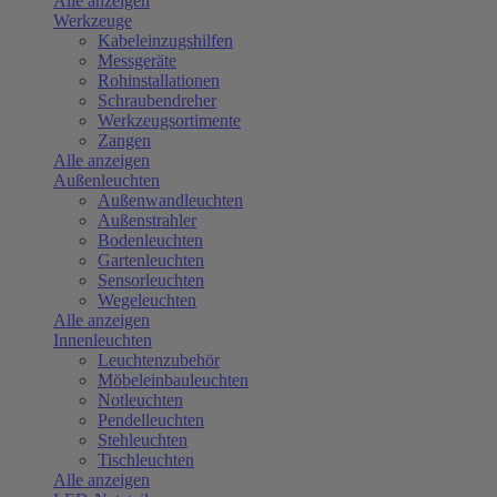
Alle anzeigen
Werkzeuge
Kabeleinzugshilfen
Messgeräte
Rohinstallationen
Schraubendreher
Werkzeugsortimente
Zangen
Alle anzeigen
Außenleuchten
Außenwandleuchten
Außenstrahler
Bodenleuchten
Gartenleuchten
Sensorleuchten
Wegeleuchten
Alle anzeigen
Innenleuchten
Leuchtenzubehör
Möbeleinbauleuchten
Notleuchten
Pendelleuchten
Stehleuchten
Tischleuchten
Alle anzeigen