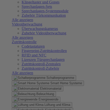
Klingeltaster und Gongs
Sprechanlagen-Sets
Sprechanlagen-Systemmodule
Zubehör Türkommunikation
Alle anzeigen
Videoüberwachung
Überwachungskameras
Zubehör Videoüberwachung
Alle anzeigen
Zutrittskontrolle
Codetastaturen
Fingerprint-Zutrittskontrollen
RFID und NFC
Lizenzen Türsprechanlagen
Zutrittskontroll-Zentralen
Zutrittskontroll-Zubehör
Alle anzeigen
Schalterprogramme
Smart Home Systeme
Elektromaterial
Beleuchtung
Energiewende
Lüftung und Klima