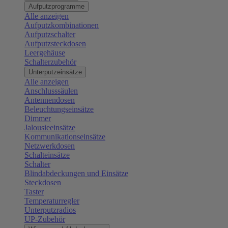
Aufputzprogramme
Alle anzeigen
Aufputzkombinationen
Aufputzschalter
Aufputzsteckdosen
Leergehäuse
Schalterzubehör
Unterputzeinsätze
Alle anzeigen
Anschlusssäulen
Antennendosen
Beleuchtungseinsätze
Dimmer
Jalousieeinsätze
Kommunikationseinsätze
Netzwerkdosen
Schalteinsätze
Schalter
Blindabdeckungen und Einsätze
Steckdosen
Taster
Temperaturregler
Unterputzradios
UP-Zubehör