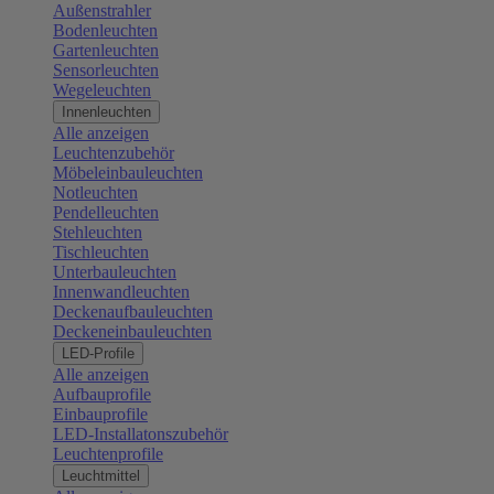
Außenstrahler
Bodenleuchten
Gartenleuchten
Sensorleuchten
Wegeleuchten
Innenleuchten
Alle anzeigen
Leuchtenzubehör
Möbeleinbauleuchten
Notleuchten
Pendelleuchten
Stehleuchten
Tischleuchten
Unterbauleuchten
Innenwandleuchten
Deckenaufbauleuchten
Deckeneinbauleuchten
LED-Profile
Alle anzeigen
Aufbauprofile
Einbauprofile
LED-Installatonszubehör
Leuchtenprofile
Leuchtmittel