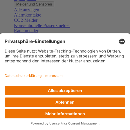
Melder und Sensoren
Alle anzeigen
Alarmkontakte
CO2-Melder
Konventionelle Präsenzmelder
Rauchmelder
Konventionelle Bewegungsmelder
Gefahrenmelder
Zubehör Melder und Sensoren
Türsprechanlagen
Alle anzeigen
Außenstationen
Innenstationen
Klingeltaster und Gongs
Sprechanlagen-Sets
Sprechanlagen-Systemmodule
Zubehör Türkommunikation
Videoüberwachung
Alle anzeigen
Überwachungskameras
Zubehör Videoüberwachung
Zutrittskontrolle
Alle anzeigen
Codetastaturen