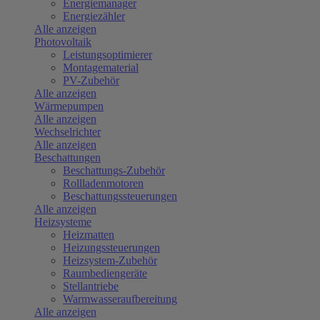
Energiemanager
Energiezähler
Alle anzeigen
Photovoltaik
Leistungsoptimierer
Montagematerial
PV-Zubehör
Alle anzeigen
Wärmepumpen
Alle anzeigen
Wechselrichter
Alle anzeigen
Beschattungen
Beschattungs-Zubehör
Rollladenmotoren
Beschattungssteuerungen
Alle anzeigen
Heizsysteme
Heizmatten
Heizungssteuerungen
Heizsystem-Zubehör
Raumbediengeräte
Stellantriebe
Warmwasseraufbereitung
Alle anzeigen