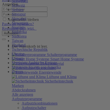
Schweden
Anmelden
Schweiz
Serbien
Singapur
Slowakei
Angemeldet bleiben
Slowenien
Passwort vergessen?
Spanien
Registriere dich jetzt.
Südafrika
Anmelden
Südkorea
Taiwan
Thailand
Der Warenkorb ist leer.
Tschechische Republik
Ukraine
Schalterprogramme
Ungarn
Smart Home Systeme
Vereinigte Arabische Emirate
Elektromaterial
Vereinigte Staaten von Amerika
Beleuchtung
Zypern
Energiewende
Lüftung und Klima
Sicherheitstechnik
Marken
Abdeckrahmen
Alle anzeigen
Aufputzprogramme
Aufputzkombinationen
Aufputzschalter