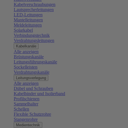
Kabelverschraubungen
Lautsprecherleitungen
LED-Leitungen
Mantelleitungen
Meldeleitungen
Solarkabel
Verbindungstechnik
Verdrahtungsleitungen
Kabelkanäle
Alle anzeigen
Brüstungskanäle
Leitungsführungskanäle
Sockelleisten
Verdrahtungskanäle
Leitungsverlegung
Alle anzeigen
Dübel und Schrauben
Kabelbinder und Isolierband
Profilschienen
Sammelhalter
Schellen
Flexible Schutzrohre
Stangenrohre
Medientechnik