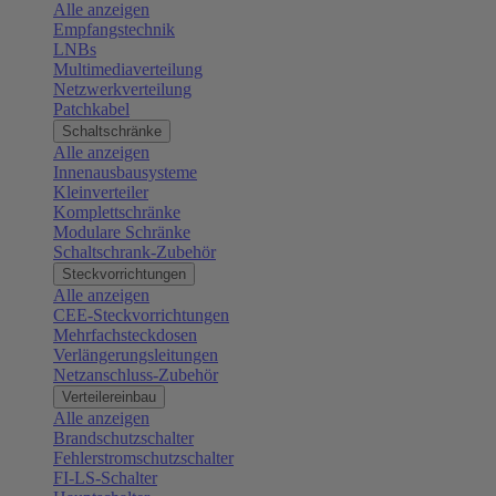
Alle anzeigen
Empfangstechnik
LNBs
Multimediaverteilung
Netzwerkverteilung
Patchkabel
Schaltschränke
Alle anzeigen
Innenausbausysteme
Kleinverteiler
Komplettschränke
Modulare Schränke
Schaltschrank-Zubehör
Steckvorrichtungen
Alle anzeigen
CEE-Steckvorrichtungen
Mehrfachsteckdosen
Verlängerungsleitungen
Netzanschluss-Zubehör
Verteilereinbau
Alle anzeigen
Brandschutzschalter
Fehlerstromschutzschalter
FI-LS-Schalter