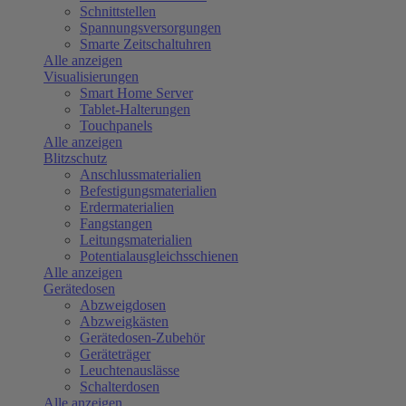
Schnittstellen
Spannungsversorgungen
Smarte Zeitschaltuhren
Alle anzeigen
Visualisierungen
Smart Home Server
Tablet-Halterungen
Touchpanels
Alle anzeigen
Blitzschutz
Anschlussmaterialien
Befestigungsmaterialien
Erdermaterialien
Fangstangen
Leitungsmaterialien
Potentialausgleichsschienen
Alle anzeigen
Gerätedosen
Abzweigdosen
Abzweigkästen
Gerätedosen-Zubehör
Geräteträger
Leuchtenauslässe
Schalterdosen
Alle anzeigen