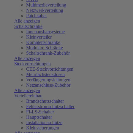
Multimediaverteilung
Netzwerkverteilung
Patchkabel
Alle anzeigen
Schaltschränke
Innenausbausysteme
Kleinverteiler
Komplettschränke
Modulare Schränke
Schaltschrank-Zubehör
Alle anzeigen
Steckvorrichtungen
CEE-Steckvorrichtungen
Mehrfachsteckdosen
Verlängerungsleitungen
Netzanschluss-Zubehör
Alle anzeigen
Verteilereinbau
Brandschutzschalter
Fehlerstromschutzschalter
FI-LS-Schalter
Hauptschalter
Installationsschütze
Kleinsteuerungen