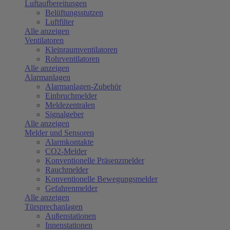
Luftaufbereitungen
Belüftungsstutzen
Luftfilter
Alle anzeigen
Ventilatoren
Kleinraumventilatoren
Rohrventilatoren
Alle anzeigen
Alarmanlagen
Alarmanlagen-Zubehör
Einbruchmelder
Meldezentralen
Signalgeber
Alle anzeigen
Melder und Sensoren
Alarmkontakte
CO2-Melder
Konventionelle Präsenzmelder
Rauchmelder
Konventionelle Bewegungsmelder
Gefahrenmelder
Alle anzeigen
Türsprechanlagen
Außenstationen
Innenstationen