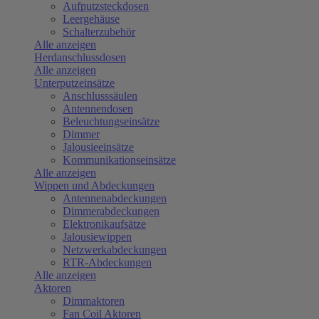
Aufputzsteckdosen
Leergehäuse
Schalterzubehör
Alle anzeigen
Herdanschlussdosen
Alle anzeigen
Unterputzeinsätze
Anschlusssäulen
Antennendosen
Beleuchtungseinsätze
Dimmer
Jalousieeinsätze
Kommunikationseinsätze
Alle anzeigen
Wippen und Abdeckungen
Antennenabdeckungen
Dimmerabdeckungen
Elektronikaufsätze
Jalousiewippen
Netzwerkabdeckungen
RTR-Abdeckungen
Alle anzeigen
Aktoren
Dimmaktoren
Fan Coil Aktoren