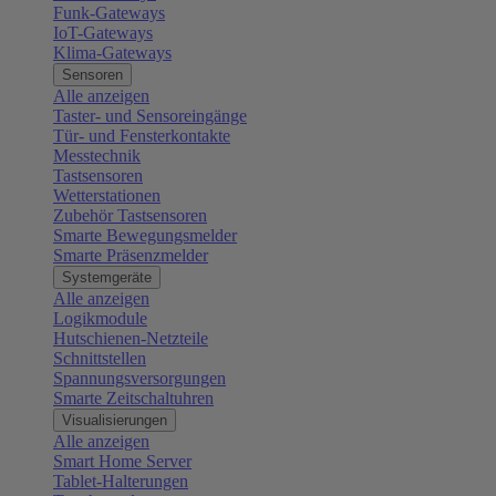
Funk-Gateways
IoT-Gateways
Klima-Gateways
Sensoren
Alle anzeigen
Taster- und Sensoreingänge
Tür- und Fensterkontakte
Messtechnik
Tastsensoren
Wetterstationen
Zubehör Tastsensoren
Smarte Bewegungsmelder
Smarte Präsenzmelder
Systemgeräte
Alle anzeigen
Logikmodule
Hutschienen-Netzteile
Schnittstellen
Spannungsversorgungen
Smarte Zeitschaltuhren
Visualisierungen
Alle anzeigen
Smart Home Server
Tablet-Halterungen