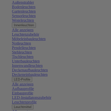
Außenstrahler
Bodenleuchten
Gartenleuchten
Sensorleuchten
Wegeleuchten
Innenleuchten
Alle anzeigen
Leuchtenzubehör
Möbeleinbauleuchten
Notleuchten
Pendelleuchten
Stehleuchten
Tischleuchten
Unterbauleuchten
Innenwandleuchten
Deckenaufbauleuchten
Deckeneinbauleuchten
LED-Profile
Alle anzeigen
Aufbauprofile
Einbauprofile
LED-Installatonszubehör
Leuchtenprofile
Leuchtmittel