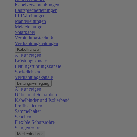
Kabelverschraubungen
Lautsprecherleitungen
LED-Leitungen
Mantelleitungen
Meldeleitungen
Solarkabel
Verbindungstechnik
Verdrahtungsleitungen
Kabelkanäle
Alle anzeigen
Brüstungskanäle
Leitungsführungskanäle
Sockelleisten
Verdrahtungskanäle
Leitungsverlegung
Alle anzeigen
Dübel und Schrauben
Kabelbinder und Isolierband
Profilschienen
Sammelhalter
Schellen
Flexible Schutzrohre
Stangenrohre
Medientechnik