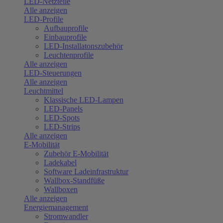
LED-Netzteile
Alle anzeigen
LED-Profile
Aufbauprofile
Einbauprofile
LED-Installatonszubehör
Leuchtenprofile
Alle anzeigen
LED-Steuerungen
Alle anzeigen
Leuchtmittel
Klassische LED-Lampen
LED-Panels
LED-Spots
LED-Strips
Alle anzeigen
E-Mobilität
Zubehör E-Mobilität
Ladekabel
Software Ladeinfrastruktur
Wallbox-Standfüße
Wallboxen
Alle anzeigen
Energiemanagement
Stromwandler