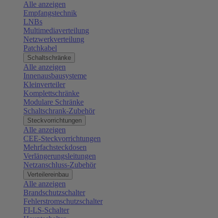
Alle anzeigen
Empfangstechnik
LNBs
Multimediaverteilung
Netzwerkverteilung
Patchkabel
Schaltschränke
Alle anzeigen
Innenausbausysteme
Kleinverteiler
Komplettschränke
Modulare Schränke
Schaltschrank-Zubehör
Steckvorrichtungen
Alle anzeigen
CEE-Steckvorrichtungen
Mehrfachsteckdosen
Verlängerungsleitungen
Netzanschluss-Zubehör
Verteilereinbau
Alle anzeigen
Brandschutzschalter
Fehlerstromschutzschalter
FI-LS-Schalter