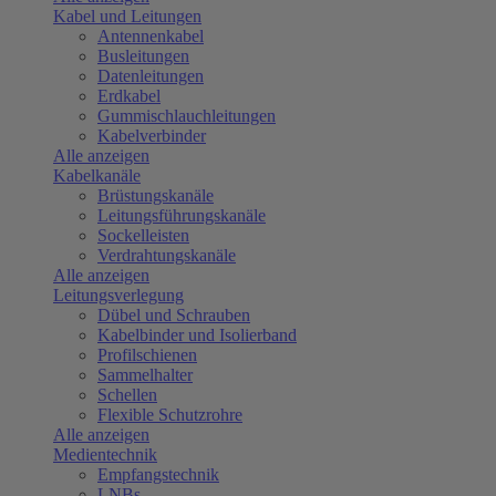
Kabel und Leitungen
Antennenkabel
Busleitungen
Datenleitungen
Erdkabel
Gummischlauchleitungen
Kabelverbinder
Alle anzeigen
Kabelkanäle
Brüstungskanäle
Leitungsführungskanäle
Sockelleisten
Verdrahtungskanäle
Alle anzeigen
Leitungsverlegung
Dübel und Schrauben
Kabelbinder und Isolierband
Profilschienen
Sammelhalter
Schellen
Flexible Schutzrohre
Alle anzeigen
Medientechnik
Empfangstechnik
LNBs