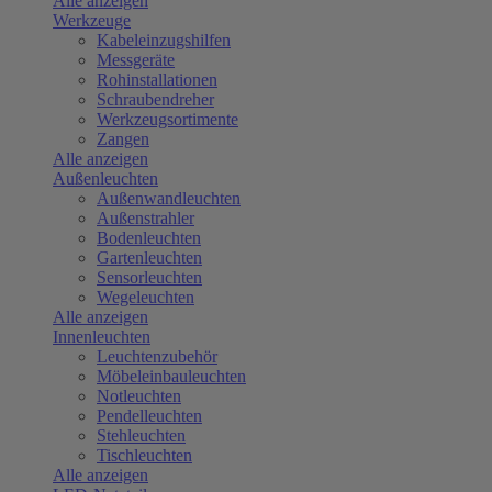
Alle anzeigen
Werkzeuge
Kabeleinzugshilfen
Messgeräte
Rohinstallationen
Schraubendreher
Werkzeugsortimente
Zangen
Alle anzeigen
Außenleuchten
Außenwandleuchten
Außenstrahler
Bodenleuchten
Gartenleuchten
Sensorleuchten
Wegeleuchten
Alle anzeigen
Innenleuchten
Leuchtenzubehör
Möbeleinbauleuchten
Notleuchten
Pendelleuchten
Stehleuchten
Tischleuchten
Alle anzeigen