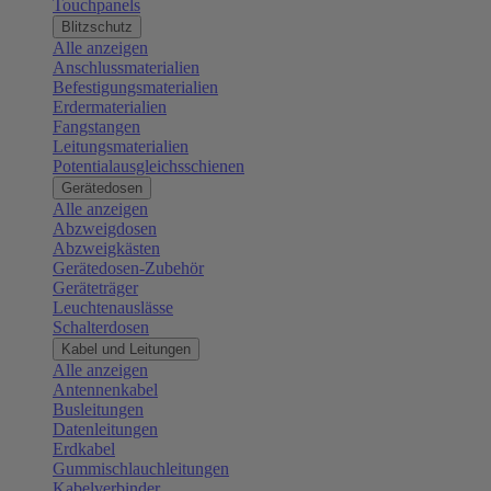
Touchpanels
Blitzschutz
Alle anzeigen
Anschlussmaterialien
Befestigungsmaterialien
Erdermaterialien
Fangstangen
Leitungsmaterialien
Potentialausgleichsschienen
Gerätedosen
Alle anzeigen
Abzweigdosen
Abzweigkästen
Gerätedosen-Zubehör
Geräteträger
Leuchtenauslässe
Schalterdosen
Kabel und Leitungen
Alle anzeigen
Antennenkabel
Busleitungen
Datenleitungen
Erdkabel
Gummischlauchleitungen
Kabelverbinder