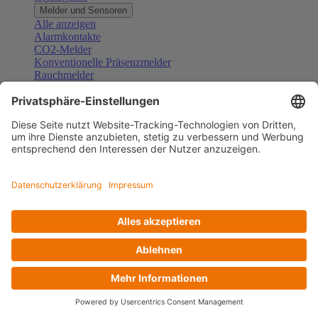
Melder und Sensoren
Alle anzeigen
Alarmkontakte
CO2-Melder
Konventionelle Präsenzmelder
Rauchmelder
Konventionelle Bewegungsmelder
Gefahrenmelder
Zubehör Melder und Sensoren
Türsprechanlagen
Alle anzeigen
Außenstationen
Innenstationen
Klingeltaster und Gongs
Sprechanlagen-Sets
Sprechanlagen-Systemmodule
Zubehör Türkommunikation
Videoüberwachung
Alle anzeigen
Überwachungskameras
Zubehör Videoüberwachung
Zutrittskontrolle
Alle anzeigen
Codetastaturen