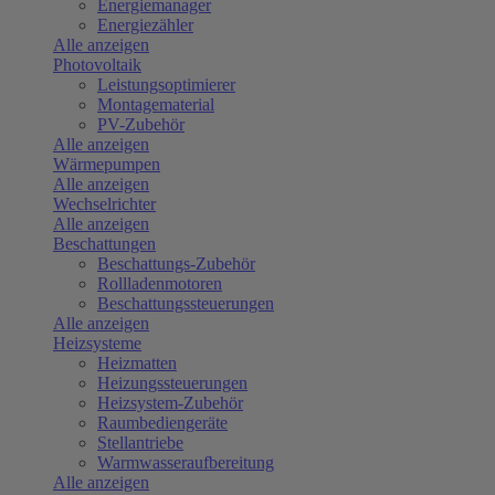
Energiemanager
Energiezähler
Alle anzeigen
Photovoltaik
Leistungsoptimierer
Montagematerial
PV-Zubehör
Alle anzeigen
Wärmepumpen
Alle anzeigen
Wechselrichter
Alle anzeigen
Beschattungen
Beschattungs-Zubehör
Rollladenmotoren
Beschattungssteuerungen
Alle anzeigen
Heizsysteme
Heizmatten
Heizungssteuerungen
Heizsystem-Zubehör
Raumbediengeräte
Stellantriebe
Warmwasseraufbereitung
Alle anzeigen