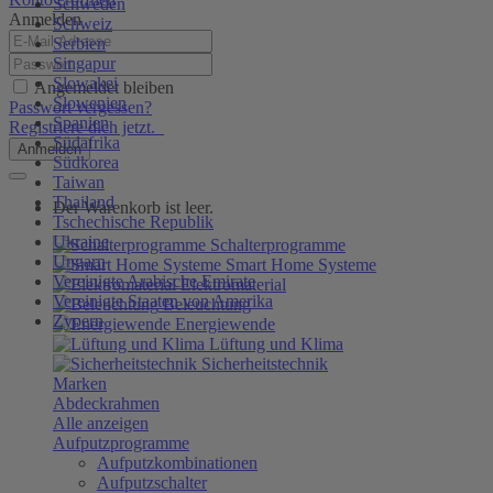
Schweden
Anmelden
Schweiz
Serbien
Singapur
Slowakei
Angemeldet bleiben
Slowenien
Passwort vergessen?
Spanien
Registriere dich jetzt.
Südafrika
Anmelden
Südkorea
Taiwan
Thailand
Der Warenkorb ist leer.
Tschechische Republik
Ukraine
Schalterprogramme
Ungarn
Smart Home Systeme
Vereinigte Arabische Emirate
Elektromaterial
Vereinigte Staaten von Amerika
Beleuchtung
Zypern
Energiewende
Lüftung und Klima
Sicherheitstechnik
Marken
Abdeckrahmen
Alle anzeigen
Aufputzprogramme
Aufputzkombinationen
Aufputzschalter