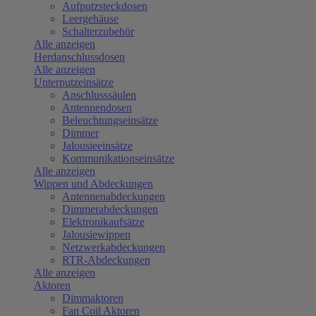
Aufputzsteckdosen
Leergehäuse
Schalterzubehör
Alle anzeigen
Herdanschlussdosen
Alle anzeigen
Unterputzeinsätze
Anschlusssäulen
Antennendosen
Beleuchtungseinsätze
Dimmer
Jalousieeinsätze
Kommunikationseinsätze
Alle anzeigen
Wippen und Abdeckungen
Antennenabdeckungen
Dimmerabdeckungen
Elektronikaufsätze
Jalousiewippen
Netzwerkabdeckungen
RTR-Abdeckungen
Alle anzeigen
Aktoren
Dimmaktoren
Fan Coil Aktoren