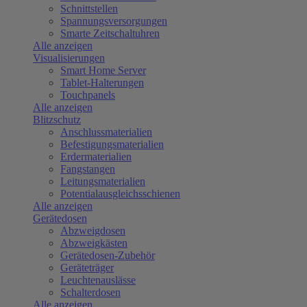
Schnittstellen
Spannungsversorgungen
Smarte Zeitschaltuhren
Alle anzeigen
Visualisierungen
Smart Home Server
Tablet-Halterungen
Touchpanels
Alle anzeigen
Blitzschutz
Anschlussmaterialien
Befestigungsmaterialien
Erdermaterialien
Fangstangen
Leitungsmaterialien
Potentialausgleichsschienen
Alle anzeigen
Gerätedosen
Abzweigdosen
Abzweigkästen
Gerätedosen-Zubehör
Geräteträger
Leuchtenauslässe
Schalterdosen
Alle anzeigen