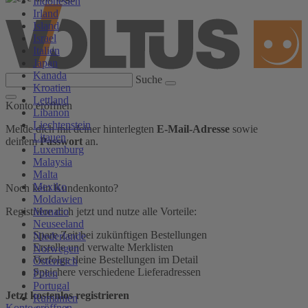
Indonesien
Irland
Island
Israel
Italien
Japan
Kanada
Suche
Kroatien
Lettland
Konto eröffnen
Libanon
Liechtenstein
Melde dich mit deiner hinterlegten
E-Mail-Adresse
sowie
Litauen
deinem
Passwort
an.
Luxemburg
Malaysia
Malta
Mexiko
Noch kein Kundenkonto?
Moldawien
Monaco
Registriere dich jetzt und nutze alle Vorteile:
Neuseeland
Spare Zeit bei zukünftigen Bestellungen
Niederlande
Erstelle und verwalte Merklisten
Norwegen
Verfolge deine Bestellungen im Detail
Österreich
Speichere verschiedene Lieferadressen
Polen
Portugal
Jetzt kostenlos registrieren
Rumänien
Konto eröffnen