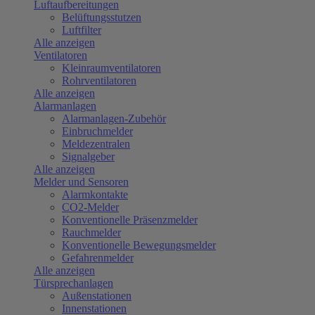
Luftaufbereitungen
Belüftungsstutzen
Luftfilter
Alle anzeigen
Ventilatoren
Kleinraumventilatoren
Rohrventilatoren
Alle anzeigen
Alarmanlagen
Alarmanlagen-Zubehör
Einbruchmelder
Meldezentralen
Signalgeber
Alle anzeigen
Melder und Sensoren
Alarmkontakte
CO2-Melder
Konventionelle Präsenzmelder
Rauchmelder
Konventionelle Bewegungsmelder
Gefahrenmelder
Alle anzeigen
Türsprechanlagen
Außenstationen
Innenstationen