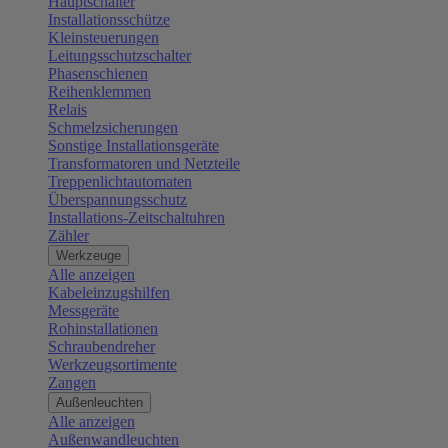
Hauptschalter
Installationsschütze
Kleinsteuerungen
Leitungsschutzschalter
Phasenschienen
Reihenklemmen
Relais
Schmelzsicherungen
Sonstige Installationsgeräte
Transformatoren und Netzteile
Treppenlichtautomaten
Überspannungsschutz
Installations-Zeitschaltuhren
Zähler
Werkzeuge
Alle anzeigen
Kabeleinzugshilfen
Messgeräte
Rohinstallationen
Schraubendreher
Werkzeugsortimente
Zangen
Außenleuchten
Alle anzeigen
Außenwandleuchten