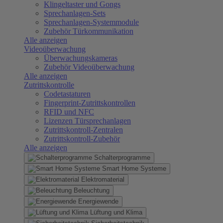
Klingeltaster und Gongs
Sprechanlagen-Sets
Sprechanlagen-Systemmodule
Zubehör Türkommunikation
Alle anzeigen
Videoüberwachung
Überwachungskameras
Zubehör Videoüberwachung
Alle anzeigen
Zutrittskontrolle
Codetastaturen
Fingerprint-Zutrittskontrollen
RFID und NFC
Lizenzen Türsprechanlagen
Zutrittskontroll-Zentralen
Zutrittskontroll-Zubehör
Alle anzeigen
Schalterprogramme
Smart Home Systeme
Elektromaterial
Beleuchtung
Energiewende
Lüftung und Klima