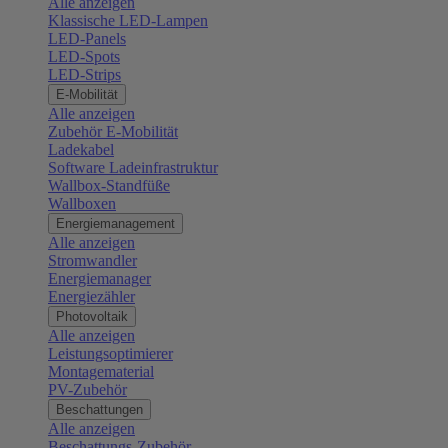
Alle anzeigen
Klassische LED-Lampen
LED-Panels
LED-Spots
LED-Strips
E-Mobilität
Alle anzeigen
Zubehör E-Mobilität
Ladekabel
Software Ladeinfrastruktur
Wallbox-Standfüße
Wallboxen
Energiemanagement
Alle anzeigen
Stromwandler
Energiemanager
Energiezähler
Photovoltaik
Alle anzeigen
Leistungsoptimierer
Montagematerial
PV-Zubehör
Beschattungen
Alle anzeigen
Beschattungs-Zubehör