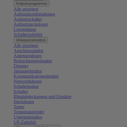
Aufputzprogramme
Alle anzeigen
Aufputzkombinationen
Aufputzschalter
Aufputzsteckdosen
Leergehäuse
Schalterzubehör
Unterputzeinsätze
Alle anzeigen
Anschlusssäulen
Antennendosen
Beleuchtungseinsätze
Dimmer
Jalousieeinsätze
Kommunikationseinsätze
Netzwerkdosen
Schalteinsätze
Schalter
Blindabdeckungen und Einsätze
Steckdosen
Taster
Temperaturregler
Unterputzradios
UP-Zubehör