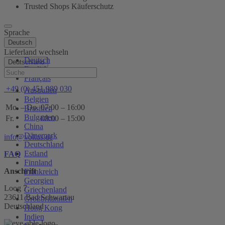
Trusted Shops Käuferschutz
Sprache
Deutsch
Lieferland wechseln
Deutsch
Deutschland
English
Hilfe
Français
+49 (0) 451 989 030
Australien
Belgien
Mo. – Do.
07:00 – 16:00
Brasilien
Bulgarien
Fr.
08:00 – 15:00
China
Dänemark
info@voltus.de
Deutschland
Estland
FAQ
Finnland
Anschrift
Frankreich
Georgien
Loog 7
Griechenland
23611 Bad Schwartau
Großbritannien
Deutschland
Hong Kong
Indien