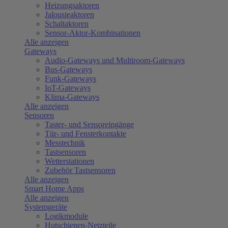
Heizungsaktoren
Jalousieaktoren
Schaltaktoren
Sensor-Aktor-Kombinationen
Alle anzeigen
Gateways
Audio-Gateways und Multiroom-Gateways
Bus-Gateways
Funk-Gateways
IoT-Gateways
Klima-Gateways
Alle anzeigen
Sensoren
Taster- und Sensoreingänge
Tür- und Fensterkontakte
Messtechnik
Tastsensoren
Wetterstationen
Zubehör Tastsensoren
Alle anzeigen
Smart Home Apps
Alle anzeigen
Systemgeräte
Logikmodule
Hutschienen-Netzteile