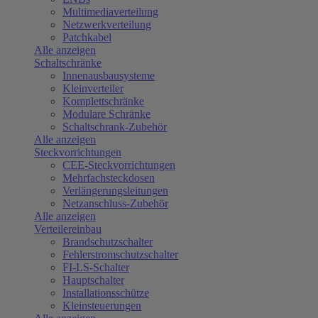
Multimediaverteilung
Netzwerkverteilung
Patchkabel
Alle anzeigen
Schaltschränke
Innenausbausysteme
Kleinverteiler
Komplettschränke
Modulare Schränke
Schaltschrank-Zubehör
Alle anzeigen
Steckvorrichtungen
CEE-Steckvorrichtungen
Mehrfachsteckdosen
Verlängerungsleitungen
Netzanschluss-Zubehör
Alle anzeigen
Verteilereinbau
Brandschutzschalter
Fehlerstromschutzschalter
FI-LS-Schalter
Hauptschalter
Installationsschütze
Kleinsteuerungen