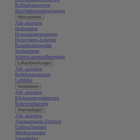
Rollladenmotoren
Beschattungssteuerungen
Heizsysteme
Alle anzeigen
Heizmatten
Heizungssteuerungen
Heizsystem-Zubehör
Raumbediengeräte
Stellantriebe
Warmwasseraufbereitung
Luftaufbereitungen
Alle anzeigen
Belüftungsstutzen
Luftfilter
Ventilatoren
Alle anzeigen
Kleinraumventilatoren
Rohrventilatoren
Alarmanlagen
Alle anzeigen
Alarmanlagen-Zubehör
Einbruchmelder
Meldezentralen
Signalgeber