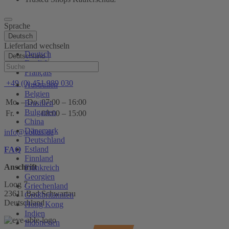
Sprache
Deutsch
Lieferland wechseln
Deutsch
Deutschland
English
Hilfe
Français
+49 (0) 451 989 030
Australien
Belgien
Mo. – Do.
07:00 – 16:00
Brasilien
Bulgarien
Fr.
08:00 – 15:00
China
Dänemark
info@voltus.de
Deutschland
Estland
FAQ
Finnland
Anschrift
Frankreich
Georgien
Loog 7
Griechenland
23611 Bad Schwartau
Großbritannien
Deutschland
Hong Kong
Indien
Indonesien