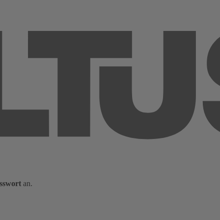
sswort
an.