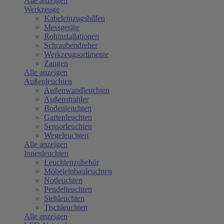
Alle anzeigen
Werkzeuge
Kabeleinzugshilfen
Messgeräte
Rohinstallationen
Schraubendreher
Werkzeugsortimente
Zangen
Alle anzeigen
Außenleuchten
Außenwandleuchten
Außenstrahler
Bodenleuchten
Gartenleuchten
Sensorleuchten
Wegeleuchten
Alle anzeigen
Innenleuchten
Leuchtenzubehör
Möbeleinbauleuchten
Notleuchten
Pendelleuchten
Stehleuchten
Tischleuchten
Alle anzeigen