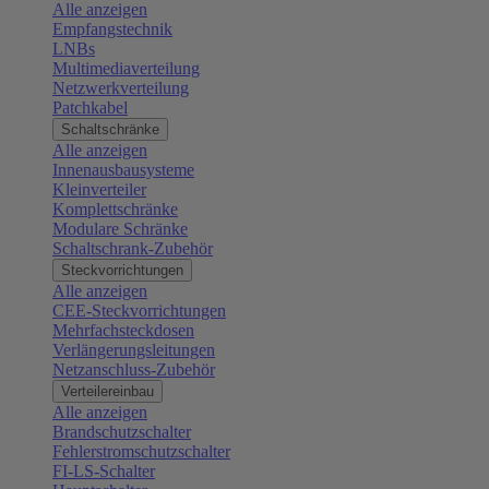
Alle anzeigen
Empfangstechnik
LNBs
Multimediaverteilung
Netzwerkverteilung
Patchkabel
Schaltschränke
Alle anzeigen
Innenausbausysteme
Kleinverteiler
Komplettschränke
Modulare Schränke
Schaltschrank-Zubehör
Steckvorrichtungen
Alle anzeigen
CEE-Steckvorrichtungen
Mehrfachsteckdosen
Verlängerungsleitungen
Netzanschluss-Zubehör
Verteilereinbau
Alle anzeigen
Brandschutzschalter
Fehlerstromschutzschalter
FI-LS-Schalter