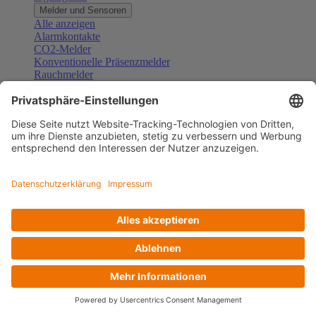
Melder und Sensoren
Alle anzeigen
Alarmkontakte
CO2-Melder
Konventionelle Präsenzmelder
Rauchmelder
Konventionelle Bewegungsmelder
Gefahrenmelder
Zubehör Melder und Sensoren
Türsprechanlagen
Alle anzeigen
Außenstationen
Innenstationen
Klingeltaster und Gongs
Sprechanlagen-Sets
Sprechanlagen-Systemmodule
Zubehör Türkommunikation
Videoüberwachung
Alle anzeigen
Überwachungskameras
Zubehör Videoüberwachung
Zutrittskontrolle
Alle anzeigen
Codetastaturen