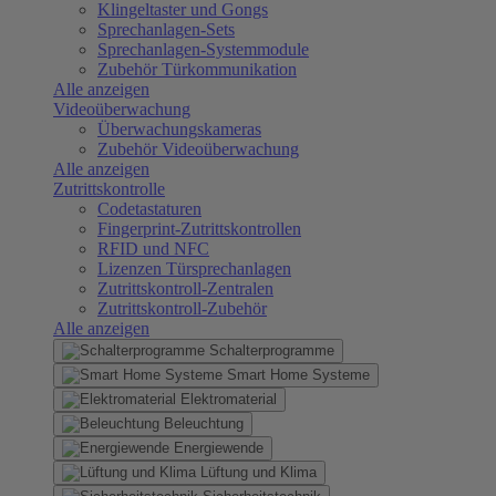
Klingeltaster und Gongs
Sprechanlagen-Sets
Sprechanlagen-Systemmodule
Zubehör Türkommunikation
Alle anzeigen
Videoüberwachung
Überwachungskameras
Zubehör Videoüberwachung
Alle anzeigen
Zutrittskontrolle
Codetastaturen
Fingerprint-Zutrittskontrollen
RFID und NFC
Lizenzen Türsprechanlagen
Zutrittskontroll-Zentralen
Zutrittskontroll-Zubehör
Alle anzeigen
Schalterprogramme
Smart Home Systeme
Elektromaterial
Beleuchtung
Energiewende
Lüftung und Klima