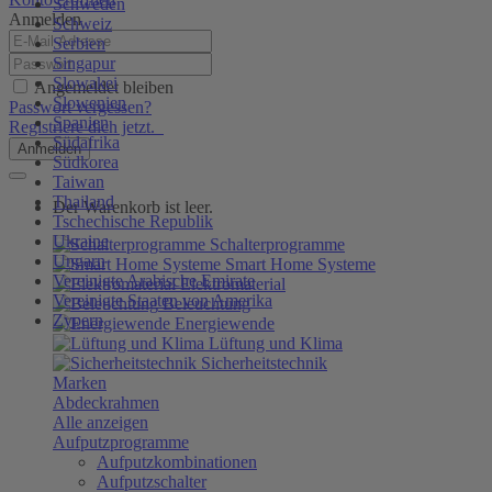
Schweden
Anmelden
Schweiz
Serbien
Singapur
Slowakei
Angemeldet bleiben
Slowenien
Passwort vergessen?
Spanien
Registriere dich jetzt.
Südafrika
Anmelden
Südkorea
Taiwan
Thailand
Der Warenkorb ist leer.
Tschechische Republik
Ukraine
Schalterprogramme
Ungarn
Smart Home Systeme
Vereinigte Arabische Emirate
Elektromaterial
Vereinigte Staaten von Amerika
Beleuchtung
Zypern
Energiewende
Lüftung und Klima
Sicherheitstechnik
Marken
Abdeckrahmen
Alle anzeigen
Aufputzprogramme
Aufputzkombinationen
Aufputzschalter