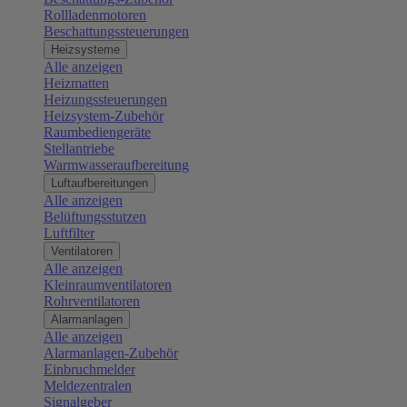
Rollladenmotoren
Beschattungssteuerungen
Heizsysteme
Alle anzeigen
Heizmatten
Heizungssteuerungen
Heizsystem-Zubehör
Raumbediengeräte
Stellantriebe
Warmwasseraufbereitung
Luftaufbereitungen
Alle anzeigen
Belüftungsstutzen
Luftfilter
Ventilatoren
Alle anzeigen
Kleinraumventilatoren
Rohrventilatoren
Alarmanlagen
Alle anzeigen
Alarmanlagen-Zubehör
Einbruchmelder
Meldezentralen
Signalgeber