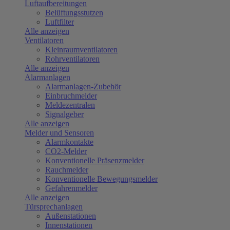
Luftaufbereitungen
Belüftungsstutzen
Luftfilter
Alle anzeigen
Ventilatoren
Kleinraumventilatoren
Rohrventilatoren
Alle anzeigen
Alarmanlagen
Alarmanlagen-Zubehör
Einbruchmelder
Meldezentralen
Signalgeber
Alle anzeigen
Melder und Sensoren
Alarmkontakte
CO2-Melder
Konventionelle Präsenzmelder
Rauchmelder
Konventionelle Bewegungsmelder
Gefahrenmelder
Alle anzeigen
Türsprechanlagen
Außenstationen
Innenstationen