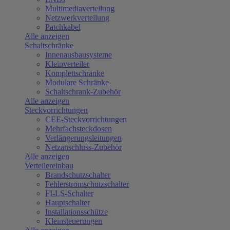
Multimediaverteilung
Netzwerkverteilung
Patchkabel
Alle anzeigen
Schaltschränke
Innenausbausysteme
Kleinverteiler
Komplettschränke
Modulare Schränke
Schaltschrank-Zubehör
Alle anzeigen
Steckvorrichtungen
CEE-Steckvorrichtungen
Mehrfachsteckdosen
Verlängerungsleitungen
Netzanschluss-Zubehör
Alle anzeigen
Verteilereinbau
Brandschutzschalter
Fehlerstromschutzschalter
FI-LS-Schalter
Hauptschalter
Installationsschütze
Kleinsteuerungen