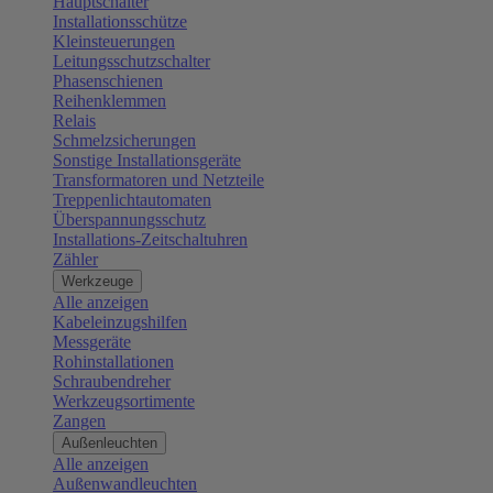
Hauptschalter
Installationsschütze
Kleinsteuerungen
Leitungsschutzschalter
Phasenschienen
Reihenklemmen
Relais
Schmelzsicherungen
Sonstige Installationsgeräte
Transformatoren und Netzteile
Treppenlichtautomaten
Überspannungsschutz
Installations-Zeitschaltuhren
Zähler
Werkzeuge
Alle anzeigen
Kabeleinzugshilfen
Messgeräte
Rohinstallationen
Schraubendreher
Werkzeugsortimente
Zangen
Außenleuchten
Alle anzeigen
Außenwandleuchten