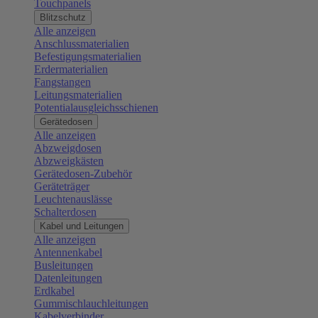
Touchpanels
Blitzschutz
Alle anzeigen
Anschlussmaterialien
Befestigungsmaterialien
Erdermaterialien
Fangstangen
Leitungsmaterialien
Potentialausgleichsschienen
Gerätedosen
Alle anzeigen
Abzweigdosen
Abzweigkästen
Gerätedosen-Zubehör
Geräteträger
Leuchtenauslässe
Schalterdosen
Kabel und Leitungen
Alle anzeigen
Antennenkabel
Busleitungen
Datenleitungen
Erdkabel
Gummischlauchleitungen
Kabelverbinder