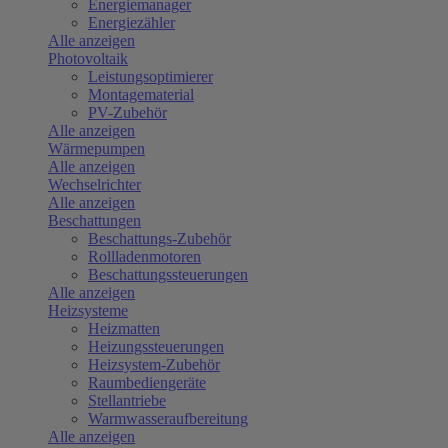
Energiemanager
Energiezähler
Alle anzeigen
Photovoltaik
Leistungsoptimierer
Montagematerial
PV-Zubehör
Alle anzeigen
Wärmepumpen
Alle anzeigen
Wechselrichter
Alle anzeigen
Beschattungen
Beschattungs-Zubehör
Rollladenmotoren
Beschattungssteuerungen
Alle anzeigen
Heizsysteme
Heizmatten
Heizungssteuerungen
Heizsystem-Zubehör
Raumbediengeräte
Stellantriebe
Warmwasseraufbereitung
Alle anzeigen