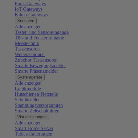
Funk-Gateways
IoT-Gateways
Klima-Gateways
Sensoren
Alle anzeigen
Taster- und Sensoreingänge
Tür- und Fensterkontakte
Messtechnik
Tastsensoren
Wetterstationen
Zubehör Tastsensoren
Smarte Bewegungsmelder
Smarte Präsenzmelder
Systemgeräte
Alle anzeigen
Logikmodule
Hutschienen-Netzteile
Schnittstellen
Spannungsversorgungen
Smarte Zeitschaltuhren
Visualisierungen
Alle anzeigen
Smart Home Server
Tablet-Halterungen