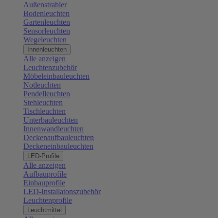
Außenstrahler
Bodenleuchten
Gartenleuchten
Sensorleuchten
Wegeleuchten
Innenleuchten
Alle anzeigen
Leuchtenzubehör
Möbeleinbauleuchten
Notleuchten
Pendelleuchten
Stehleuchten
Tischleuchten
Unterbauleuchten
Innenwandleuchten
Deckenaufbauleuchten
Deckeneinbauleuchten
LED-Profile
Alle anzeigen
Aufbauprofile
Einbauprofile
LED-Installatonszubehör
Leuchtenprofile
Leuchtmittel