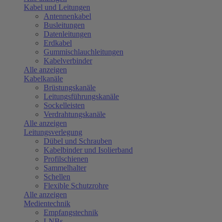
Kabel und Leitungen
Antennenkabel
Busleitungen
Datenleitungen
Erdkabel
Gummischlauchleitungen
Kabelverbinder
Alle anzeigen
Kabelkanäle
Brüstungskanäle
Leitungsführungskanäle
Sockelleisten
Verdrahtungskanäle
Alle anzeigen
Leitungsverlegung
Dübel und Schrauben
Kabelbinder und Isolierband
Profilschienen
Sammelhalter
Schellen
Flexible Schutzrohre
Alle anzeigen
Medientechnik
Empfangstechnik
LNBs