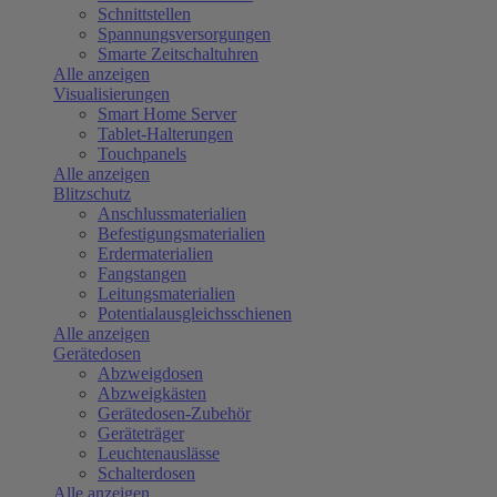
Schnittstellen
Spannungsversorgungen
Smarte Zeitschaltuhren
Alle anzeigen
Visualisierungen
Smart Home Server
Tablet-Halterungen
Touchpanels
Alle anzeigen
Blitzschutz
Anschlussmaterialien
Befestigungsmaterialien
Erdermaterialien
Fangstangen
Leitungsmaterialien
Potentialausgleichsschienen
Alle anzeigen
Gerätedosen
Abzweigdosen
Abzweigkästen
Gerätedosen-Zubehör
Geräteträger
Leuchtenauslässe
Schalterdosen
Alle anzeigen