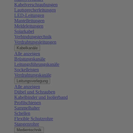
Kabelverschraubungen
Lautsprecherleitungen
LED-Leitungen
Mantelleitungen
Meldeleitungen
Solarkabel
Verbindungstechnik
Verdrahtungsleitungen
Kabelkanäle
Alle anzeigen
Brüstungskanäle
Leitungsführungskanäle
Sockelleisten
Verdrahtungskanäle
Leitungsverlegung
Alle anzeigen
Dübel und Schrauben
Kabelbinder und Isolierband
Profilschienen
Sammelhalter
Schellen
Flexible Schutzrohre
Stangenrohre
Medientechnik