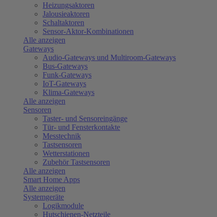
Heizungsaktoren
Jalousieaktoren
Schaltaktoren
Sensor-Aktor-Kombinationen
Alle anzeigen
Gateways
Audio-Gateways und Multiroom-Gateways
Bus-Gateways
Funk-Gateways
IoT-Gateways
Klima-Gateways
Alle anzeigen
Sensoren
Taster- und Sensoreingänge
Tür- und Fensterkontakte
Messtechnik
Tastsensoren
Wetterstationen
Zubehör Tastsensoren
Alle anzeigen
Smart Home Apps
Alle anzeigen
Systemgeräte
Logikmodule
Hutschienen-Netzteile