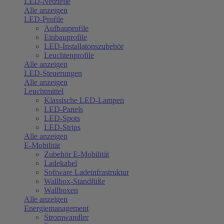
LED-Netzteile
Alle anzeigen
LED-Profile
Aufbauprofile
Einbauprofile
LED-Installatonszubehör
Leuchtenprofile
Alle anzeigen
LED-Steuerungen
Alle anzeigen
Leuchtmittel
Klassische LED-Lampen
LED-Panels
LED-Spots
LED-Strips
Alle anzeigen
E-Mobilität
Zubehör E-Mobilität
Ladekabel
Software Ladeinfrastruktur
Wallbox-Standfüße
Wallboxen
Alle anzeigen
Energiemanagement
Stromwandler