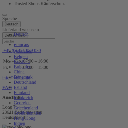
Trusted Shops Käuferschutz
Sprache
Deutsch
Lieferland wechseln
Deutsch
Deutschland
English
Hilfe
Français
+49 (0) 451 989 030
Australien
Belgien
Mo. – Do.
07:00 – 16:00
Brasilien
Bulgarien
Fr.
08:00 – 15:00
China
Dänemark
info@voltus.de
Deutschland
Estland
FAQ
Finnland
Anschrift
Frankreich
Georgien
Loog 7
Griechenland
23611 Bad Schwartau
Großbritannien
Deutschland
Hong Kong
Indien