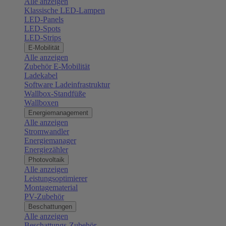
Alle anzeigen
Klassische LED-Lampen
LED-Panels
LED-Spots
LED-Strips
E-Mobilität
Alle anzeigen
Zubehör E-Mobilität
Ladekabel
Software Ladeinfrastruktur
Wallbox-Standfüße
Wallboxen
Energiemanagement
Alle anzeigen
Stromwandler
Energiemanager
Energiezähler
Photovoltaik
Alle anzeigen
Leistungsoptimierer
Montagematerial
PV-Zubehör
Beschattungen
Alle anzeigen
Beschattungs-Zubehör