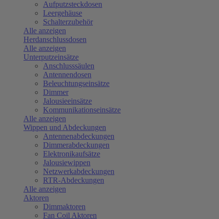
Aufputzsteckdosen
Leergehäuse
Schalterzubehör
Alle anzeigen
Herdanschlussdosen
Alle anzeigen
Unterputzeinsätze
Anschlusssäulen
Antennendosen
Beleuchtungseinsätze
Dimmer
Jalousieeinsätze
Kommunikationseinsätze
Alle anzeigen
Wippen und Abdeckungen
Antennenabdeckungen
Dimmerabdeckungen
Elektronikaufsätze
Jalousiewippen
Netzwerkabdeckungen
RTR-Abdeckungen
Alle anzeigen
Aktoren
Dimmaktoren
Fan Coil Aktoren