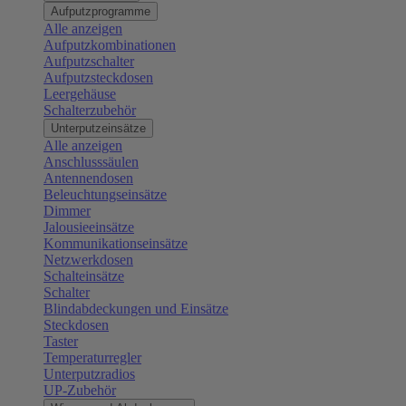
Aufputzprogramme
Alle anzeigen
Aufputzkombinationen
Aufputzschalter
Aufputzsteckdosen
Leergehäuse
Schalterzubehör
Unterputzeinsätze
Alle anzeigen
Anschlusssäulen
Antennendosen
Beleuchtungseinsätze
Dimmer
Jalousieeinsätze
Kommunikationseinsätze
Netzwerkdosen
Schalteinsätze
Schalter
Blindabdeckungen und Einsätze
Steckdosen
Taster
Temperaturregler
Unterputzradios
UP-Zubehör