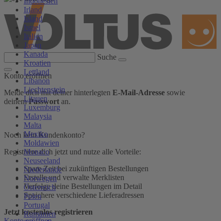
Indonesien
Irland
Island
Israel
Italien
Japan
Kanada
Suche
Kroatien
Lettland
Konto eröffnen
Libanon
Liechtenstein
Melde dich mit deiner hinterlegten
E-Mail-Adresse
sowie
Litauen
deinem
Passwort
an.
Luxemburg
Malaysia
Malta
Mexiko
Noch kein Kundenkonto?
Moldawien
Monaco
Registriere dich jetzt und nutze alle Vorteile:
Neuseeland
Spare Zeit bei zukünftigen Bestellungen
Niederlande
Erstelle und verwalte Merklisten
Norwegen
Verfolge deine Bestellungen im Detail
Österreich
Speichere verschiedene Lieferadressen
Polen
Portugal
Jetzt kostenlos registrieren
Rumänien
Konto eröffnen