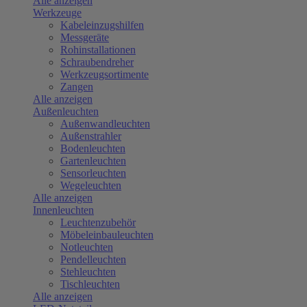
Alle anzeigen
Werkzeuge
Kabeleinzugshilfen
Messgeräte
Rohinstallationen
Schraubendreher
Werkzeugsortimente
Zangen
Alle anzeigen
Außenleuchten
Außenwandleuchten
Außenstrahler
Bodenleuchten
Gartenleuchten
Sensorleuchten
Wegeleuchten
Alle anzeigen
Innenleuchten
Leuchtenzubehör
Möbeleinbauleuchten
Notleuchten
Pendelleuchten
Stehleuchten
Tischleuchten
Alle anzeigen