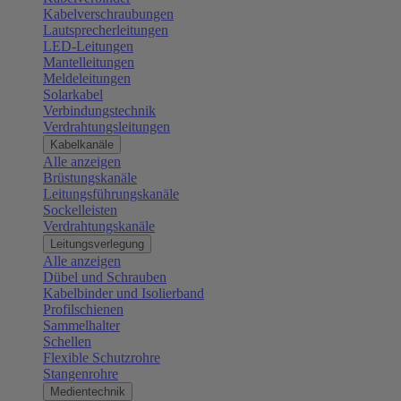
Kabelverschraubungen
Lautsprecherleitungen
LED-Leitungen
Mantelleitungen
Meldeleitungen
Solarkabel
Verbindungstechnik
Verdrahtungsleitungen
Kabelkanäle
Alle anzeigen
Brüstungskanäle
Leitungsführungskanäle
Sockelleisten
Verdrahtungskanäle
Leitungsverlegung
Alle anzeigen
Dübel und Schrauben
Kabelbinder und Isolierband
Profilschienen
Sammelhalter
Schellen
Flexible Schutzrohre
Stangenrohre
Medientechnik