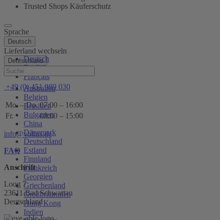
Trusted Shops Käuferschutz
Sprache
Deutsch
Lieferland wechseln
Deutsch
Deutschland
English
Hilfe
Français
+49 (0) 451 989 030
Australien
Belgien
Mo. – Do.
07:00 – 16:00
Brasilien
Bulgarien
Fr.
08:00 – 15:00
China
Dänemark
info@voltus.de
Deutschland
Estland
FAQ
Finnland
Anschrift
Frankreich
Georgien
Loog 7
Griechenland
23611 Bad Schwartau
Großbritannien
Deutschland
Hong Kong
Indien