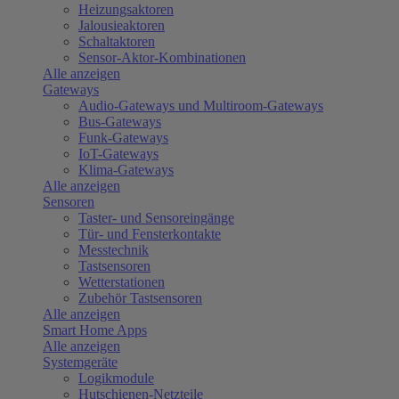
Heizungsaktoren
Jalousieaktoren
Schaltaktoren
Sensor-Aktor-Kombinationen
Alle anzeigen
Gateways
Audio-Gateways und Multiroom-Gateways
Bus-Gateways
Funk-Gateways
IoT-Gateways
Klima-Gateways
Alle anzeigen
Sensoren
Taster- und Sensoreingänge
Tür- und Fensterkontakte
Messtechnik
Tastsensoren
Wetterstationen
Zubehör Tastsensoren
Alle anzeigen
Smart Home Apps
Alle anzeigen
Systemgeräte
Logikmodule
Hutschienen-Netzteile