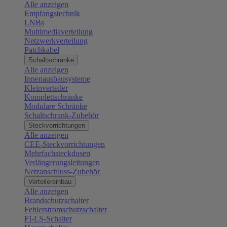
Alle anzeigen
Empfangstechnik
LNBs
Multimediaverteilung
Netzwerkverteilung
Patchkabel
Schaltschränke
Alle anzeigen
Innenausbausysteme
Kleinverteiler
Komplettschränke
Modulare Schränke
Schaltschrank-Zubehör
Steckvorrichtungen
Alle anzeigen
CEE-Steckvorrichtungen
Mehrfachsteckdosen
Verlängerungsleitungen
Netzanschluss-Zubehör
Verteilereinbau
Alle anzeigen
Brandschutzschalter
Fehlerstromschutzschalter
FI-LS-Schalter