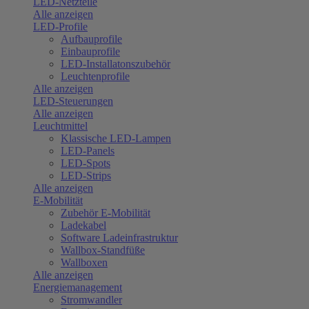
LED-Netzteile
Alle anzeigen
LED-Profile
Aufbauprofile
Einbauprofile
LED-Installatonszubehör
Leuchtenprofile
Alle anzeigen
LED-Steuerungen
Alle anzeigen
Leuchtmittel
Klassische LED-Lampen
LED-Panels
LED-Spots
LED-Strips
Alle anzeigen
E-Mobilität
Zubehör E-Mobilität
Ladekabel
Software Ladeinfrastruktur
Wallbox-Standfüße
Wallboxen
Alle anzeigen
Energiemanagement
Stromwandler