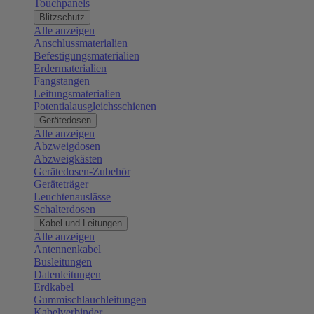
Touchpanels
Blitzschutz
Alle anzeigen
Anschlussmaterialien
Befestigungsmaterialien
Erdermaterialien
Fangstangen
Leitungsmaterialien
Potentialausgleichsschienen
Gerätedosen
Alle anzeigen
Abzweigdosen
Abzweigkästen
Gerätedosen-Zubehör
Geräteträger
Leuchtenauslässe
Schalterdosen
Kabel und Leitungen
Alle anzeigen
Antennenkabel
Busleitungen
Datenleitungen
Erdkabel
Gummischlauchleitungen
Kabelverbinder