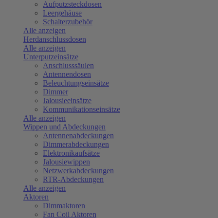
Aufputzsteckdosen
Leergehäuse
Schalterzubehör
Alle anzeigen
Herdanschlussdosen
Alle anzeigen
Unterputzeinsätze
Anschlusssäulen
Antennendosen
Beleuchtungseinsätze
Dimmer
Jalousieeinsätze
Kommunikationseinsätze
Alle anzeigen
Wippen und Abdeckungen
Antennenabdeckungen
Dimmerabdeckungen
Elektronikaufsätze
Jalousiewippen
Netzwerkabdeckungen
RTR-Abdeckungen
Alle anzeigen
Aktoren
Dimmaktoren
Fan Coil Aktoren