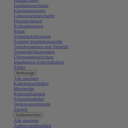
Hauptschalter
Installationsschütze
Kleinsteuerungen
Leitungsschutzschalter
Phasenschienen
Reihenklemmen
Relais
Schmelzsicherungen
Sonstige Installationsgeräte
Transformatoren und Netzteile
Treppenlichtautomaten
Überspannungsschutz
Installations-Zeitschaltuhren
Zähler
Werkzeuge
Alle anzeigen
Kabeleinzugshilfen
Messgeräte
Rohinstallationen
Schraubendreher
Werkzeugsortimente
Zangen
Außenleuchten
Alle anzeigen
Außenwandleuchten