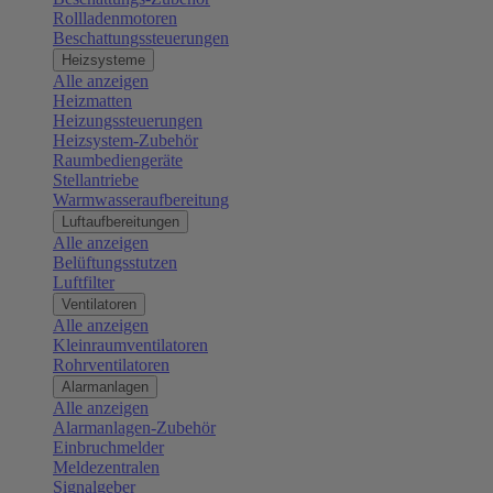
Rollladenmotoren
Beschattungssteuerungen
Heizsysteme
Alle anzeigen
Heizmatten
Heizungssteuerungen
Heizsystem-Zubehör
Raumbediengeräte
Stellantriebe
Warmwasseraufbereitung
Luftaufbereitungen
Alle anzeigen
Belüftungsstutzen
Luftfilter
Ventilatoren
Alle anzeigen
Kleinraumventilatoren
Rohrventilatoren
Alarmanlagen
Alle anzeigen
Alarmanlagen-Zubehör
Einbruchmelder
Meldezentralen
Signalgeber