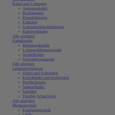
Kabel und Leitungen
Antennenkabel
Busleitungen
Datenleitungen
Erdkabel
Gummischlauchleitungen
Kabelverbinder
Alle anzeigen
Kabelkanäle
Brüstungskanäle
Leitungsführungskanäle
Sockelleisten
Verdrahtungskanäle
Alle anzeigen
Leitungsverlegung
Dübel und Schrauben
Kabelbinder und Isolierband
Profilschienen
Sammelhalter
Schellen
Flexible Schutzrohre
Alle anzeigen
Medientechnik
Empfangstechnik
LNBs