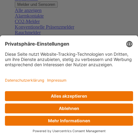
Melder und Sensoren
Alle anzeigen
Alarmkontakte
CO2-Melder
Konventionelle Präsenzmelder
Rauchmelder
Konventionelle Bewegungsmelder
Gefahrenmelder
Zubehör Melder und Sensoren
Türsprechanlagen
Alle anzeigen
Außenstationen
Innenstationen
Klingeltaster und Gongs
Sprechanlagen-Sets
Sprechanlagen-Systemmodule
Zubehör Türkommunikation
Videoüberwachung
Alle anzeigen
Überwachungskameras
Zubehör Videoüberwachung
Zutrittskontrolle
Alle anzeigen
Codetastaturen