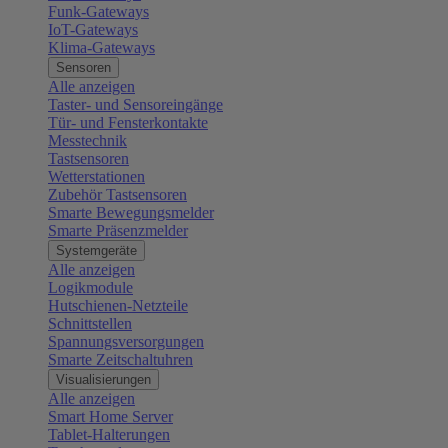
Funk-Gateways
IoT-Gateways
Klima-Gateways
Sensoren
Alle anzeigen
Taster- und Sensoreingänge
Tür- und Fensterkontakte
Messtechnik
Tastsensoren
Wetterstationen
Zubehör Tastsensoren
Smarte Bewegungsmelder
Smarte Präsenzmelder
Systemgeräte
Alle anzeigen
Logikmodule
Hutschienen-Netzteile
Schnittstellen
Spannungsversorgungen
Smarte Zeitschaltuhren
Visualisierungen
Alle anzeigen
Smart Home Server
Tablet-Halterungen