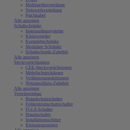
Multimediaverteilung
Netzwerkverteilung
Patchkabel
Alle anzeigen
Schaltschränke
Innenausbausysteme
Kleinverteiler
Komplettschränke
Modulare Schränke
Schaltschrank-Zubehör
Alle anzeigen
Steckvorrichtungen
CEE-Steckvorrichtungen
Mehrfachsteckdosen
Verlängerungsleitungen
Netzanschluss-Zubehör
Alle anzeigen
Verteilereinbau
Brandschutzschalter
Fehlerstromschutzschalter
FI-LS-Schalter
Hauptschalter
Installationsschütze
Kleinsteuerungen