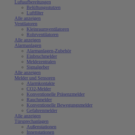
Luftaufbereitungen
Belüftungsstutzen
Luftfilter
Alle anzeigen
Ventilatoren
Kleinraumventilatoren
Rohrventilatoren
Alle anzeigen
Alarmanlagen
Alarmanlagen-Zubehör
Einbruchmelder
Meldezentralen
Signalgeber
Alle anzeigen
Melder und Sensoren
Alarmkontakte
CO2-Melder
Konventionelle Präsenzmelder
Rauchmelder
Konventionelle Bewegungsmelder
Gefahrenmelder
Alle anzeigen
Türsprechanlagen
Außenstationen
Innenstationen