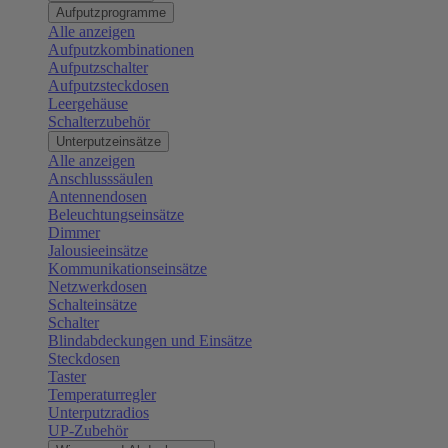
Aufputzprogramme
Alle anzeigen
Aufputzkombinationen
Aufputzschalter
Aufputzsteckdosen
Leergehäuse
Schalterzubehör
Unterputzeinsätze
Alle anzeigen
Anschlusssäulen
Antennendosen
Beleuchtungseinsätze
Dimmer
Jalousieeinsätze
Kommunikationseinsätze
Netzwerkdosen
Schalteinsätze
Schalter
Blindabdeckungen und Einsätze
Steckdosen
Taster
Temperaturregler
Unterputzradios
UP-Zubehör