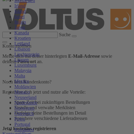
Indonesien
Irland
Island
Israel
Italien
Japan
Kanada
Suche
Kroatien
Lettland
Konto eröffnen
Libanon
Liechtenstein
Melde dich mit deiner hinterlegten
E-Mail-Adresse
sowie
Litauen
deinem
Passwort
an.
Luxemburg
Malaysia
Malta
Mexiko
Noch kein Kundenkonto?
Moldawien
Monaco
Registriere dich jetzt und nutze alle Vorteile:
Neuseeland
Spare Zeit bei zukünftigen Bestellungen
Niederlande
Erstelle und verwalte Merklisten
Norwegen
Verfolge deine Bestellungen im Detail
Österreich
Speichere verschiedene Lieferadressen
Polen
Portugal
Jetzt kostenlos registrieren
Rumänien
Konto eröffnen