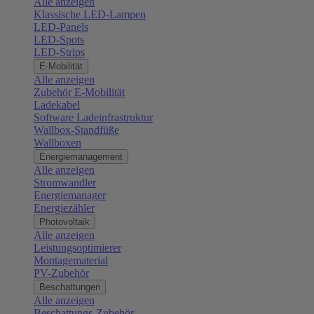
Alle anzeigen
Klassische LED-Lampen
LED-Panels
LED-Spots
LED-Strips
E-Mobilität
Alle anzeigen
Zubehör E-Mobilität
Ladekabel
Software Ladeinfrastruktur
Wallbox-Standfüße
Wallboxen
Energiemanagement
Alle anzeigen
Stromwandler
Energiemanager
Energiezähler
Photovoltaik
Alle anzeigen
Leistungsoptimierer
Montagematerial
PV-Zubehör
Beschattungen
Alle anzeigen
Beschattungs-Zubehör