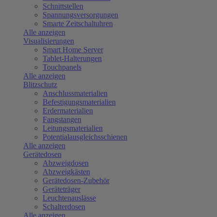
Schnittstellen
Spannungsversorgungen
Smarte Zeitschaltuhren
Alle anzeigen
Visualisierungen
Smart Home Server
Tablet-Halterungen
Touchpanels
Alle anzeigen
Blitzschutz
Anschlussmaterialien
Befestigungsmaterialien
Erdermaterialien
Fangstangen
Leitungsmaterialien
Potentialausgleichsschienen
Alle anzeigen
Gerätedosen
Abzweigdosen
Abzweigkästen
Gerätedosen-Zubehör
Geräteträger
Leuchtenauslässe
Schalterdosen
Alle anzeigen