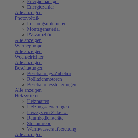
Energiemanager
Energiezähler
Alle anzeigen
Photovoltaik
Leistungsoptimierer
Montagematerial
PV-Zubehör
Alle anzeigen
Wärmepumpen
Alle anzeigen
Wechselrichter
Alle anzeigen
Beschattungen
Beschattungs-Zubehör
Rollladenmotoren
Beschattungssteuerungen
Alle anzeigen
Heizsysteme
Heizmatten
Heizungssteuerungen
Heizsystem-Zubehör
Raumbediengeräte
Stellantriebe
Warmwasseraufbereitung
Alle anzeigen