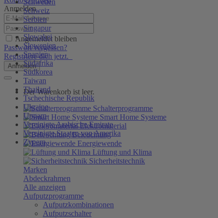
Schweden
Anmelden
Schweiz
Serbien
Singapur
Slowakei
Angemeldet bleiben
Slowenien
Passwort vergessen?
Spanien
Registriere dich jetzt.
Südafrika
Anmelden
Südkorea
Taiwan
Thailand
Der Warenkorb ist leer.
Tschechische Republik
Ukraine
Schalterprogramme
Ungarn
Smart Home Systeme
Vereinigte Arabische Emirate
Elektromaterial
Vereinigte Staaten von Amerika
Beleuchtung
Zypern
Energiewende
Lüftung und Klima
Sicherheitstechnik
Marken
Abdeckrahmen
Alle anzeigen
Aufputzprogramme
Aufputzkombinationen
Aufputzschalter