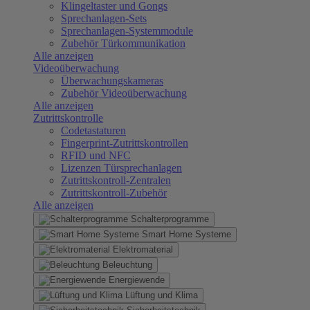
Klingeltaster und Gongs
Sprechanlagen-Sets
Sprechanlagen-Systemmodule
Zubehör Türkommunikation
Alle anzeigen
Videoüberwachung
Überwachungskameras
Zubehör Videoüberwachung
Alle anzeigen
Zutrittskontrolle
Codetastaturen
Fingerprint-Zutrittskontrollen
RFID und NFC
Lizenzen Türsprechanlagen
Zutrittskontroll-Zentralen
Zutrittskontroll-Zubehör
Alle anzeigen
Schalterprogramme
Smart Home Systeme
Elektromaterial
Beleuchtung
Energiewende
Lüftung und Klima