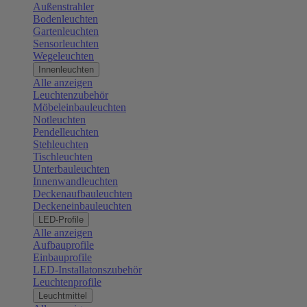
Außenstrahler
Bodenleuchten
Gartenleuchten
Sensorleuchten
Wegeleuchten
Innenleuchten
Alle anzeigen
Leuchtenzubehör
Möbeleinbauleuchten
Notleuchten
Pendelleuchten
Stehleuchten
Tischleuchten
Unterbauleuchten
Innenwandleuchten
Deckenaufbauleuchten
Deckeneinbauleuchten
LED-Profile
Alle anzeigen
Aufbauprofile
Einbauprofile
LED-Installatonszubehör
Leuchtenprofile
Leuchtmittel