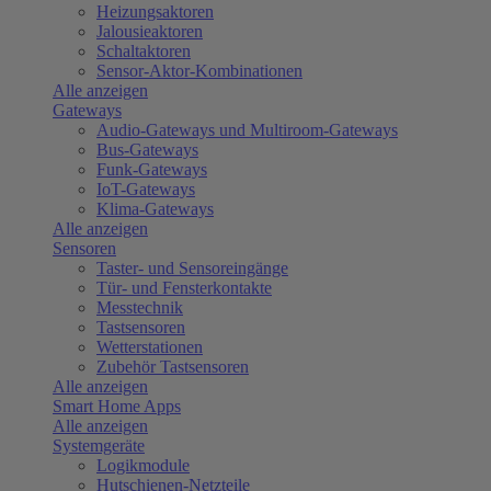
Heizungsaktoren
Jalousieaktoren
Schaltaktoren
Sensor-Aktor-Kombinationen
Alle anzeigen
Gateways
Audio-Gateways und Multiroom-Gateways
Bus-Gateways
Funk-Gateways
IoT-Gateways
Klima-Gateways
Alle anzeigen
Sensoren
Taster- und Sensoreingänge
Tür- und Fensterkontakte
Messtechnik
Tastsensoren
Wetterstationen
Zubehör Tastsensoren
Alle anzeigen
Smart Home Apps
Alle anzeigen
Systemgeräte
Logikmodule
Hutschienen-Netzteile