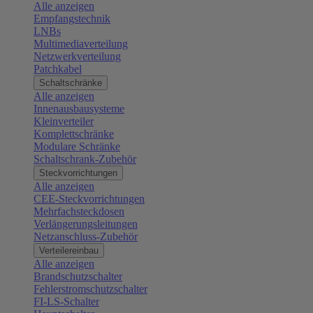
Alle anzeigen
Empfangstechnik
LNBs
Multimediaverteilung
Netzwerkverteilung
Patchkabel
Schaltschränke
Alle anzeigen
Innenausbausysteme
Kleinverteiler
Komplettschränke
Modulare Schränke
Schaltschrank-Zubehör
Steckvorrichtungen
Alle anzeigen
CEE-Steckvorrichtungen
Mehrfachsteckdosen
Verlängerungsleitungen
Netzanschluss-Zubehör
Verteilereinbau
Alle anzeigen
Brandschutzschalter
Fehlerstromschutzschalter
FI-LS-Schalter