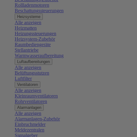
Rollladenmotoren
Beschattungssteuerungen
Heizsysteme
Alle anzeigen
Heizmatten
Heizungssteuerungen
Heizsystem-Zubehör
Raumbediengeräte
Stellantriebe
Warmwasseraufbereitung
Luftaufbereitungen
Alle anzeigen
Belüftungsstutzen
Luftfilter
Ventilatoren
Alle anzeigen
Kleinraumventilatoren
Rohrventilatoren
Alarmanlagen
Alle anzeigen
Alarmanlagen-Zubehör
Einbruchmelder
Meldezentralen
Signalgeber