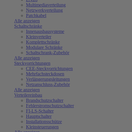
Multimediaverteilung
Netzwerkverteilung
Patchkabel
Alle anzeigen
Schaltschränke
Innenausbausysteme
Kleinverteiler
Komplettschränke
Modulare Schränke
Schaltschrank-Zubehör
Alle anzeigen
Steckvorrichtungen
CEE-Steckvorrichtungen
Mehrfachsteckdosen
Verlängerungsleitungen
Netzanschluss-Zubehör
Alle anzeigen
Verteilereinbau
Brandschutzschalter
Fehlerstromschutzschalter
FI-LS-Schalter
Hauptschalter
Installationsschütze
Kleinsteuerungen