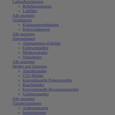
Luftaufbereitungen
Belüftungsstutzen
Luftfilter
Alle anzeigen
Ventilatoren
Kleinraumventilatoren
Rohrventilatoren
Alle anzeigen
Alarmanlagen
Alarmanlagen-Zubehör
Einbruchmelder
Meldezentralen
Signalgeber
Alle anzeigen
Melder und Sensoren
Alarmkontakte
CO2-Melder
Konventionelle Präsenzmelder
Rauchmelder
Konventionelle Bewegungsmelder
Gefahrenmelder
Alle anzeigen
Türsprechanlagen
Außenstationen
Innenstationen