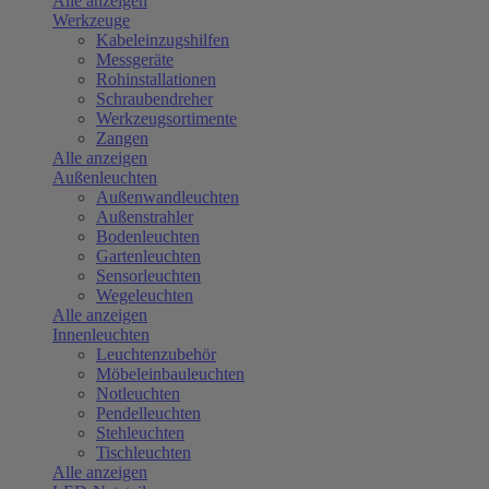
Alle anzeigen
Werkzeuge
Kabeleinzugshilfen
Messgeräte
Rohinstallationen
Schraubendreher
Werkzeugsortimente
Zangen
Alle anzeigen
Außenleuchten
Außenwandleuchten
Außenstrahler
Bodenleuchten
Gartenleuchten
Sensorleuchten
Wegeleuchten
Alle anzeigen
Innenleuchten
Leuchtenzubehör
Möbeleinbauleuchten
Notleuchten
Pendelleuchten
Stehleuchten
Tischleuchten
Alle anzeigen