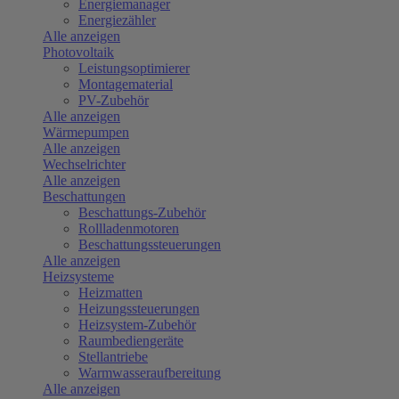
Energiemanager
Energiezähler
Alle anzeigen
Photovoltaik
Leistungsoptimierer
Montagematerial
PV-Zubehör
Alle anzeigen
Wärmepumpen
Alle anzeigen
Wechselrichter
Alle anzeigen
Beschattungen
Beschattungs-Zubehör
Rollladenmotoren
Beschattungssteuerungen
Alle anzeigen
Heizsysteme
Heizmatten
Heizungssteuerungen
Heizsystem-Zubehör
Raumbediengeräte
Stellantriebe
Warmwasseraufbereitung
Alle anzeigen