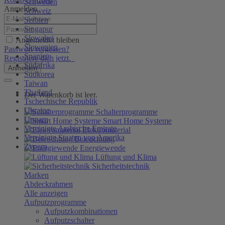
Schweden
Anmelden
Schweiz
Serbien
Singapur
Slowakei
Angemeldet bleiben
Slowenien
Passwort vergessen?
Spanien
Registriere dich jetzt.
Südafrika
Anmelden
Südkorea
Taiwan
Thailand
Der Warenkorb ist leer.
Tschechische Republik
Ukraine
Schalterprogramme
Ungarn
Smart Home Systeme
Vereinigte Arabische Emirate
Elektromaterial
Vereinigte Staaten von Amerika
Beleuchtung
Zypern
Energiewende
Lüftung und Klima
Sicherheitstechnik
Marken
Abdeckrahmen
Alle anzeigen
Aufputzprogramme
Aufputzkombinationen
Aufputzschalter