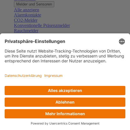
Melder und Sensoren
Alle anzeigen
Alarmkontakte
CO2-Melder
Konventionelle Präsenzmelder
Rauchmelder
Konventionelle Bewegungsmelder
Gefahrenmelder
Zubehör Melder und Sensoren
Türsprechanlagen
Alle anzeigen
Außenstationen
Innenstationen
Klingeltaster und Gongs
Sprechanlagen-Sets
Sprechanlagen-Systemmodule
Zubehör Türkommunikation
Videoüberwachung
Alle anzeigen
Überwachungskameras
Zubehör Videoüberwachung
Zutrittskontrolle
Alle anzeigen
Codetastaturen