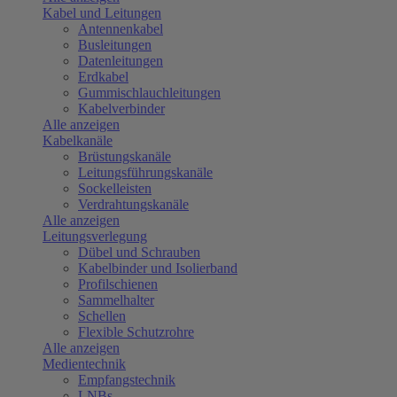
Kabel und Leitungen
Antennenkabel
Busleitungen
Datenleitungen
Erdkabel
Gummischlauchleitungen
Kabelverbinder
Alle anzeigen
Kabelkanäle
Brüstungskanäle
Leitungsführungskanäle
Sockelleisten
Verdrahtungskanäle
Alle anzeigen
Leitungsverlegung
Dübel und Schrauben
Kabelbinder und Isolierband
Profilschienen
Sammelhalter
Schellen
Flexible Schutzrohre
Alle anzeigen
Medientechnik
Empfangstechnik
LNBs