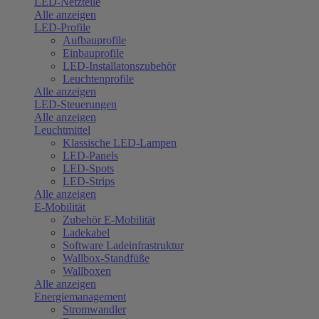
LED-Netzteile
Alle anzeigen
LED-Profile
Aufbauprofile
Einbauprofile
LED-Installatonszubehör
Leuchtenprofile
Alle anzeigen
LED-Steuerungen
Alle anzeigen
Leuchtmittel
Klassische LED-Lampen
LED-Panels
LED-Spots
LED-Strips
Alle anzeigen
E-Mobilität
Zubehör E-Mobilität
Ladekabel
Software Ladeinfrastruktur
Wallbox-Standfüße
Wallboxen
Alle anzeigen
Energiemanagement
Stromwandler