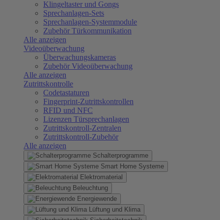
Klingeltaster und Gongs
Sprechanlagen-Sets
Sprechanlagen-Systemmodule
Zubehör Türkommunikation
Alle anzeigen
Videoüberwachung
Überwachungskameras
Zubehör Videoüberwachung
Alle anzeigen
Zutrittskontrolle
Codetastaturen
Fingerprint-Zutrittskontrollen
RFID und NFC
Lizenzen Türsprechanlagen
Zutrittskontroll-Zentralen
Zutrittskontroll-Zubehör
Alle anzeigen
Schalterprogramme
Smart Home Systeme
Elektromaterial
Beleuchtung
Energiewende
Lüftung und Klima