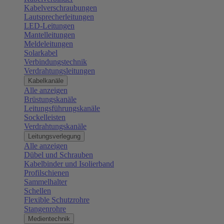
Kabelverschraubungen
Lautsprecherleitungen
LED-Leitungen
Mantelleitungen
Meldeleitungen
Solarkabel
Verbindungstechnik
Verdrahtungsleitungen
Kabelkanäle
Alle anzeigen
Brüstungskanäle
Leitungsführungskanäle
Sockelleisten
Verdrahtungskanäle
Leitungsverlegung
Alle anzeigen
Dübel und Schrauben
Kabelbinder und Isolierband
Profilschienen
Sammelhalter
Schellen
Flexible Schutzrohre
Stangenrohre
Medientechnik