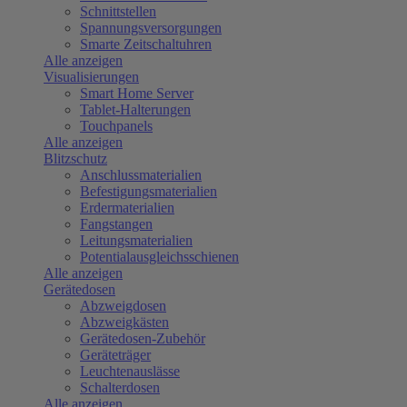
Schnittstellen
Spannungsversorgungen
Smarte Zeitschaltuhren
Alle anzeigen
Visualisierungen
Smart Home Server
Tablet-Halterungen
Touchpanels
Alle anzeigen
Blitzschutz
Anschlussmaterialien
Befestigungsmaterialien
Erdermaterialien
Fangstangen
Leitungsmaterialien
Potentialausgleichsschienen
Alle anzeigen
Gerätedosen
Abzweigdosen
Abzweigkästen
Gerätedosen-Zubehör
Geräteträger
Leuchtenauslässe
Schalterdosen
Alle anzeigen