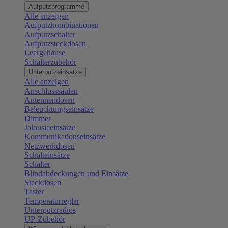
Aufputzprogramme
Alle anzeigen
Aufputzkombinationen
Aufputzschalter
Aufputzsteckdosen
Leergehäuse
Schalterzubehör
Unterputzeinsätze
Alle anzeigen
Anschlusssäulen
Antennendosen
Beleuchtungseinsätze
Dimmer
Jalousieeinsätze
Kommunikationseinsätze
Netzwerkdosen
Schalteinsätze
Schalter
Blindabdeckungen und Einsätze
Steckdosen
Taster
Temperaturregler
Unterputzradios
UP-Zubehör