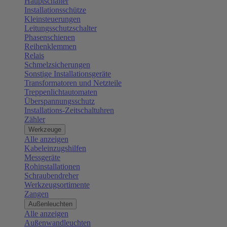
Hauptschalter
Installationsschütze
Kleinsteuerungen
Leitungsschutzschalter
Phasenschienen
Reihenklemmen
Relais
Schmelzsicherungen
Sonstige Installationsgeräte
Transformatoren und Netzteile
Treppenlichtautomaten
Überspannungsschutz
Installations-Zeitschaltuhren
Zähler
Werkzeuge
Alle anzeigen
Kabeleinzugshilfen
Messgeräte
Rohinstallationen
Schraubendreher
Werkzeugsortimente
Zangen
Außenleuchten
Alle anzeigen
Außenwandleuchten