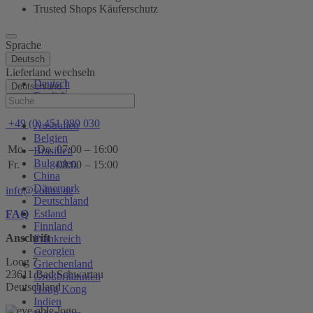
Trusted Shops Käuferschutz
Sprache
Deutsch
Lieferland wechseln
Deutsch
Deutschland
English
Hilfe
+49 (0) 451 989 030
Australien
Belgien
Mo. – Do.
07:00 – 16:00
Brasilien
Bulgarien
Fr.
08:00 – 15:00
China
Dänemark
info@voltus.de
Deutschland
Estland
FAQ
Finnland
Anschrift
Frankreich
Georgien
Loog 7
Griechenland
23611 Bad Schwartau
Großbritannien
Deutschland
Hong Kong
Indien