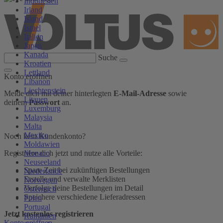
Indonesien
Irland
Island
Israel
Italien
Japan
Kanada
Suche
Kroatien
Lettland
Konto eröffnen
Libanon
Liechtenstein
Melde dich mit deiner hinterlegten
E-Mail-Adresse
sowie
Litauen
deinem
Passwort
an.
Luxemburg
Malaysia
Malta
Mexiko
Noch kein Kundenkonto?
Moldawien
Monaco
Registriere dich jetzt und nutze alle Vorteile:
Neuseeland
Spare Zeit bei zukünftigen Bestellungen
Niederlande
Erstelle und verwalte Merklisten
Norwegen
Verfolge deine Bestellungen im Detail
Österreich
Speichere verschiedene Lieferadressen
Polen
Portugal
Jetzt kostenlos registrieren
Rumänien
Konto eröffnen