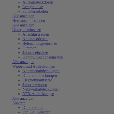
Aufputzsteckdosen
Leergehäuse
Schalterzubehör
Alle anzeigen
Herdanschlussdosen
Alle anzeigen
Unterputzeinsätze
Anschlusssäulen
Antennendosen
Beleuchtungseinsätze
Dimmer
Jalousieeinsätze
Kommunikationseinsätze
Alle anzeigen
Wippen und Abdeckungen
Antennenabdeckungen
Dimmerabdeckungen
Elektronikaufsätze
Jalousiewippen
Netzwerkabdeckungen
RTR-Abdeckungen
Alle anzeigen
Aktoren
Dimmaktoren
Fan Coil Aktoren