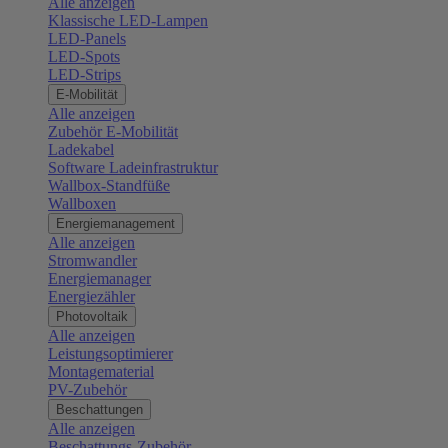
Alle anzeigen
Klassische LED-Lampen
LED-Panels
LED-Spots
LED-Strips
E-Mobilität
Alle anzeigen
Zubehör E-Mobilität
Ladekabel
Software Ladeinfrastruktur
Wallbox-Standfüße
Wallboxen
Energiemanagement
Alle anzeigen
Stromwandler
Energiemanager
Energiezähler
Photovoltaik
Alle anzeigen
Leistungsoptimierer
Montagematerial
PV-Zubehör
Beschattungen
Alle anzeigen
Beschattungs-Zubehör