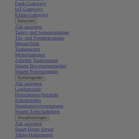
Funk-Gateways
IoT-Gateways
Klima-Gateways
Sensoren
Alle anzeigen
Taster- und Sensoreingänge
Tür- und Fensterkontakte
Messtechnik
Tastsensoren
Wetterstationen
Zubehör Tastsensoren
Smarte Bewegungsmelder
Smarte Präsenzmelder
Systemgeräte
Alle anzeigen
Logikmodule
Hutschienen-Netzteile
Schnittstellen
Spannungsversorgungen
Smarte Zeitschaltuhren
Visualisierungen
Alle anzeigen
Smart Home Server
Tablet-Halterungen