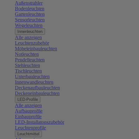
Außenstrahler
Bodenleuchten
Gartenleuchten
Sensorleuchten
Wegeleuchten
Innenleuchten
Alle anzeigen
Leuchtenzubehör
Möbeleinbauleuchten
Notleuchten
Pendelleuchten
Stehleuchten
Tischleuchten
Unterbauleuchten
Innenwandleuchten
Deckenaufbauleuchten
Deckeneinbauleuchten
LED-Profile
Alle anzeigen
Aufbauprofile
Einbauprofile
LED-Installatonszubehör
Leuchtenprofile
Leuchtmittel