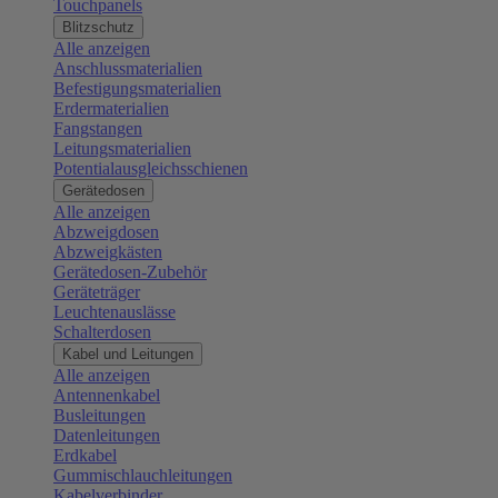
Touchpanels
Blitzschutz
Alle anzeigen
Anschlussmaterialien
Befestigungsmaterialien
Erdermaterialien
Fangstangen
Leitungsmaterialien
Potentialausgleichsschienen
Gerätedosen
Alle anzeigen
Abzweigdosen
Abzweigkästen
Gerätedosen-Zubehör
Geräteträger
Leuchtenauslässe
Schalterdosen
Kabel und Leitungen
Alle anzeigen
Antennenkabel
Busleitungen
Datenleitungen
Erdkabel
Gummischlauchleitungen
Kabelverbinder