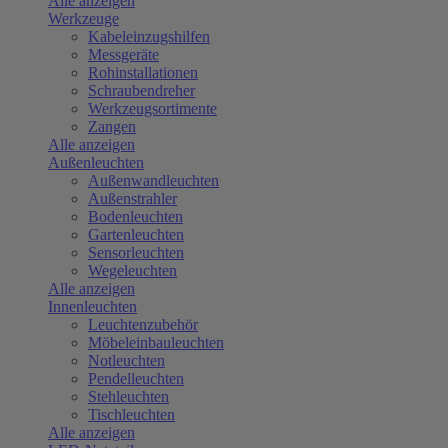
Alle anzeigen
Werkzeuge
Kabeleinzugshilfen
Messgeräte
Rohinstallationen
Schraubendreher
Werkzeugsortimente
Zangen
Alle anzeigen
Außenleuchten
Außenwandleuchten
Außenstrahler
Bodenleuchten
Gartenleuchten
Sensorleuchten
Wegeleuchten
Alle anzeigen
Innenleuchten
Leuchtenzubehör
Möbeleinbauleuchten
Notleuchten
Pendelleuchten
Stehleuchten
Tischleuchten
Alle anzeigen