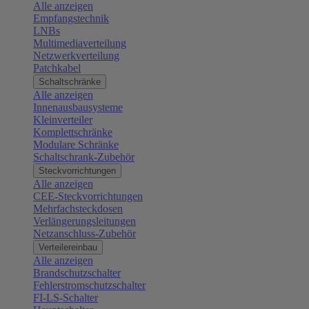
Alle anzeigen
Empfangstechnik
LNBs
Multimediaverteilung
Netzwerkverteilung
Patchkabel
Schaltschränke
Alle anzeigen
Innenausbausysteme
Kleinverteiler
Komplettschränke
Modulare Schränke
Schaltschrank-Zubehör
Steckvorrichtungen
Alle anzeigen
CEE-Steckvorrichtungen
Mehrfachsteckdosen
Verlängerungsleitungen
Netzanschluss-Zubehör
Verteilereinbau
Alle anzeigen
Brandschutzschalter
Fehlerstromschutzschalter
FI-LS-Schalter