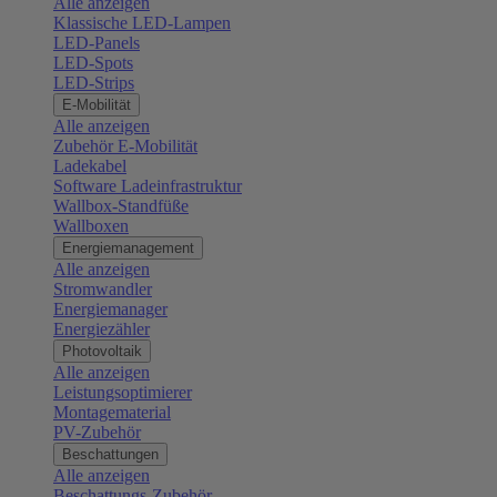
Alle anzeigen
Klassische LED-Lampen
LED-Panels
LED-Spots
LED-Strips
E-Mobilität
Alle anzeigen
Zubehör E-Mobilität
Ladekabel
Software Ladeinfrastruktur
Wallbox-Standfüße
Wallboxen
Energiemanagement
Alle anzeigen
Stromwandler
Energiemanager
Energiezähler
Photovoltaik
Alle anzeigen
Leistungsoptimierer
Montagematerial
PV-Zubehör
Beschattungen
Alle anzeigen
Beschattungs-Zubehör