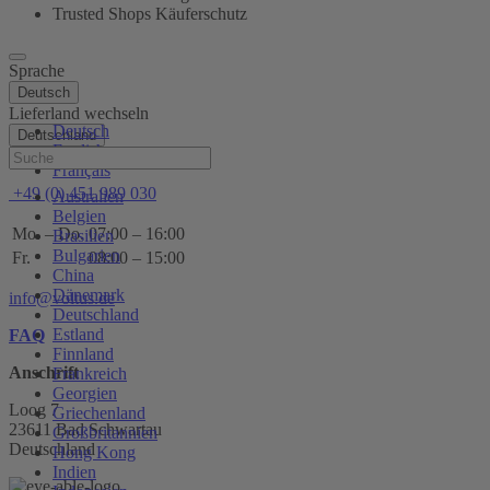
Trusted Shops Käuferschutz
Sprache
Deutsch
Lieferland wechseln
Deutsch
Deutschland
English
Hilfe
Français
+49 (0) 451 989 030
Australien
Belgien
Mo. – Do.
07:00 – 16:00
Brasilien
Bulgarien
Fr.
08:00 – 15:00
China
Dänemark
info@voltus.de
Deutschland
Estland
FAQ
Finnland
Anschrift
Frankreich
Georgien
Loog 7
Griechenland
23611 Bad Schwartau
Großbritannien
Deutschland
Hong Kong
Indien