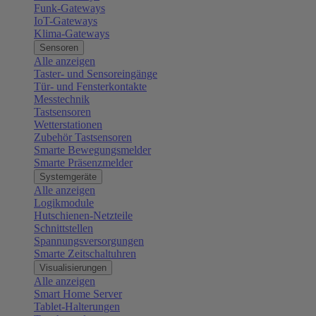
Funk-Gateways
IoT-Gateways
Klima-Gateways
Sensoren
Alle anzeigen
Taster- und Sensoreingänge
Tür- und Fensterkontakte
Messtechnik
Tastsensoren
Wetterstationen
Zubehör Tastsensoren
Smarte Bewegungsmelder
Smarte Präsenzmelder
Systemgeräte
Alle anzeigen
Logikmodule
Hutschienen-Netzteile
Schnittstellen
Spannungsversorgungen
Smarte Zeitschaltuhren
Visualisierungen
Alle anzeigen
Smart Home Server
Tablet-Halterungen