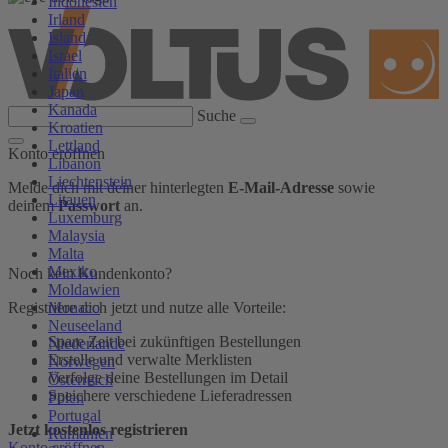
Indonesien
Irland
Island
Israel
Italien
Japan
Kanada
Suche
Kroatien
Lettland
Konto eröffnen
Libanon
Liechtenstein
Melde dich mit deiner hinterlegten
E-Mail-Adresse
sowie
Litauen
deinem
Passwort
an.
Luxemburg
Malaysia
Malta
Mexiko
Noch kein Kundenkonto?
Moldawien
Monaco
Registriere dich jetzt und nutze alle Vorteile:
Neuseeland
Spare Zeit bei zukünftigen Bestellungen
Niederlande
Erstelle und verwalte Merklisten
Norwegen
Verfolge deine Bestellungen im Detail
Österreich
Speichere verschiedene Lieferadressen
Polen
Portugal
Jetzt kostenlos registrieren
Rumänien
Konto eröffnen