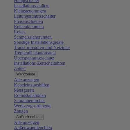
Hauptschalter
Installationsschütze
Kleinsteuerungen
Leitungsschutzschalter
Phasenschienen
Reihenklemmen
Relais
Schmelzsicherungen
Sonstige Installationsgeräte
Transformatoren und Netzteile
Treppenlichtautomaten
Überspannungsschutz
Installations-Zeitschaltuhren
Zähler
Werkzeuge
Alle anzeigen
Kabeleinzugshilfen
Messgeräte
Rohinstallationen
Schraubendreher
Werkzeugsortimente
Zangen
Außenleuchten
Alle anzeigen
Außenwandleuchten