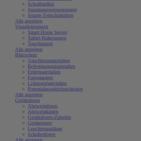
Schnittstellen
Spannungsversorgungen
Smarte Zeitschaltuhren
Alle anzeigen
Visualisierungen
Smart Home Server
Tablet-Halterungen
Touchpanels
Alle anzeigen
Blitzschutz
Anschlussmaterialien
Befestigungsmaterialien
Erdermaterialien
Fangstangen
Leitungsmaterialien
Potentialausgleichsschienen
Alle anzeigen
Gerätedosen
Abzweigdosen
Abzweigkästen
Gerätedosen-Zubehör
Geräteträger
Leuchtenauslässe
Schalterdosen
Alle anzeigen