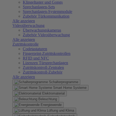
Klingeltaster und Gongs
Sprechanlagen-Sets
Sprechanlagen-Systemmodule
Zubehör Türkommunikation
Alle anzeigen
Videoüberwachung
Überwachungskameras
Zubehör Videoüberwachung
Alle anzeigen
Zutrittskontrolle
Codetastaturen
Fingerprint-Zutrittskontrollen
RFID und NFC
Lizenzen Türsprechanlagen
Zutrittskontroll-Zentralen
Zutrittskontroll-Zubehör
Alle anzeigen
Schalterprogramme
Smart Home Systeme
Elektromaterial
Beleuchtung
Energiewende
Lüftung und Klima