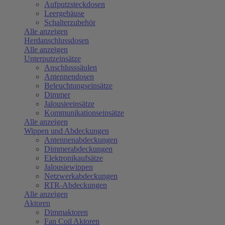
Aufputzsteckdosen
Leergehäuse
Schalterzubehör
Alle anzeigen
Herdanschlussdosen
Alle anzeigen
Unterputzeinsätze
Anschlusssäulen
Antennendosen
Beleuchtungseinsätze
Dimmer
Jalousieeinsätze
Kommunikationseinsätze
Alle anzeigen
Wippen und Abdeckungen
Antennenabdeckungen
Dimmerabdeckungen
Elektronikaufsätze
Jalousiewippen
Netzwerkabdeckungen
RTR-Abdeckungen
Alle anzeigen
Aktoren
Dimmaktoren
Fan Coil Aktoren