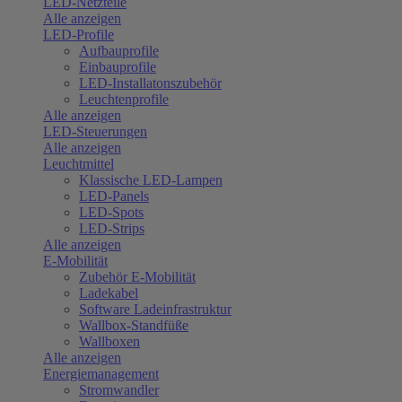
LED-Netzteile
Alle anzeigen
LED-Profile
Aufbauprofile
Einbauprofile
LED-Installatonszubehör
Leuchtenprofile
Alle anzeigen
LED-Steuerungen
Alle anzeigen
Leuchtmittel
Klassische LED-Lampen
LED-Panels
LED-Spots
LED-Strips
Alle anzeigen
E-Mobilität
Zubehör E-Mobilität
Ladekabel
Software Ladeinfrastruktur
Wallbox-Standfüße
Wallboxen
Alle anzeigen
Energiemanagement
Stromwandler