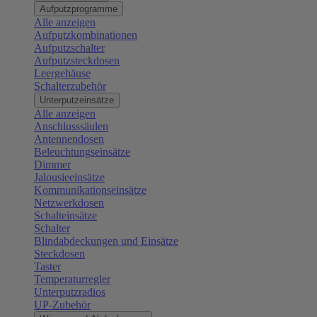
Aufputzprogramme
Alle anzeigen
Aufputzkombinationen
Aufputzschalter
Aufputzsteckdosen
Leergehäuse
Schalterzubehör
Unterputzeinsätze
Alle anzeigen
Anschlusssäulen
Antennendosen
Beleuchtungseinsätze
Dimmer
Jalousieeinsätze
Kommunikationseinsätze
Netzwerkdosen
Schalteinsätze
Schalter
Blindabdeckungen und Einsätze
Steckdosen
Taster
Temperaturregler
Unterputzradios
UP-Zubehör