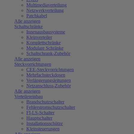
Multimediaverteilung
Netzwerkverteilung
Patchkabel
Alle anzeigen
Schaltschränke
Innenausbausysteme
Kleinverteiler
Komplettschränke
Modulare Schränke
Schaltschrank-Zubehör
Alle anzeigen
Steckvorrichtungen
CEE-Steckvorrichtungen
Mehrfachsteckdosen
Verlängerungsleitungen
Netzanschluss-Zubehör
Alle anzeigen
Verteilereinbau
Brandschutzschalter
Fehlerstromschutzschalter
FI-LS-Schalter
Hauptschalter
Installationsschütze
Kleinsteuerungen