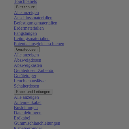
Touchpanels
Blitzschutz
Alle anzeigen
Anschlussmaterialien
Befestigungsmaterialien
Erdermaterialien
Fangstangen
Leitungsmaterialien
Potentialausgleichsschienen
Gerätedosen
Alle anzeigen
Abzweigdosen
Abzweigkästen
Gerätedosen-Zubehör
Geräteträger
Leuchtenauslässe
Schalterdosen
Kabel und Leitungen
Alle anzeigen
Antennenkabel
Busleitungen
Datenleitungen
Erdkabel
Gummischlauchleitungen
Kabelverbinder