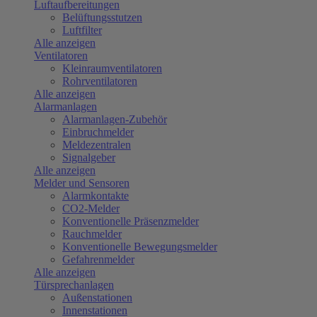
Luftaufbereitungen
Belüftungsstutzen
Luftfilter
Alle anzeigen
Ventilatoren
Kleinraumventilatoren
Rohrventilatoren
Alle anzeigen
Alarmanlagen
Alarmanlagen-Zubehör
Einbruchmelder
Meldezentralen
Signalgeber
Alle anzeigen
Melder und Sensoren
Alarmkontakte
CO2-Melder
Konventionelle Präsenzmelder
Rauchmelder
Konventionelle Bewegungsmelder
Gefahrenmelder
Alle anzeigen
Türsprechanlagen
Außenstationen
Innenstationen