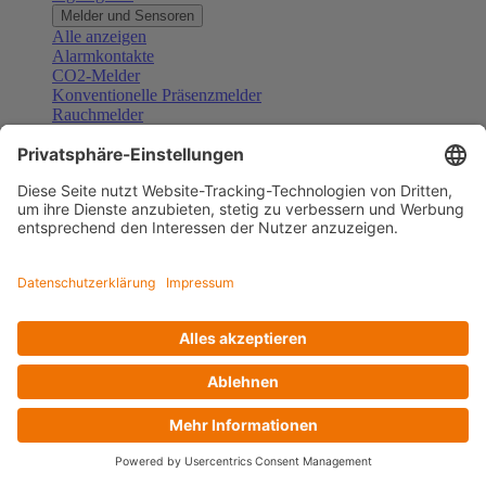
Melder und Sensoren
Alle anzeigen
Alarmkontakte
CO2-Melder
Konventionelle Präsenzmelder
Rauchmelder
Konventionelle Bewegungsmelder
Gefahrenmelder
Zubehör Melder und Sensoren
Türsprechanlagen
Alle anzeigen
Außenstationen
Innenstationen
Klingeltaster und Gongs
Sprechanlagen-Sets
Sprechanlagen-Systemmodule
Zubehör Türkommunikation
Videoüberwachung
Alle anzeigen
Überwachungskameras
Zubehör Videoüberwachung
Zutrittskontrolle
Alle anzeigen
Codetastaturen