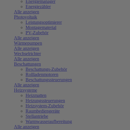
Energiemanager
Energiezähler
Alle anzeigen
Photovoltaik
Leistungsoptimierer
Montagematerial
PV-Zubehör
Alle anzeigen
Wärmepumpen
Alle anzeigen
Wechselrichter
Alle anzeigen
Beschattungen
Beschattungs-Zubehör
Rollladenmotoren
Beschattungssteuerungen
Alle anzeigen
Heizsysteme
Heizmatten
Heizungssteuerungen
Heizsystem-Zubehör
Raumbediengeräte
Stellantriebe
Warmwasseraufbereitung
Alle anzeigen