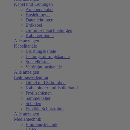
Kabel und Leitungen
Antennenkabel
Busleitungen
Datenleitungen
Erdkabel
Gummischlauchleitungen
Kabelverbinder
Alle anzeigen
Kabelkanäle
Brüstungskanäle
Leitungsführungskanäle
Sockelleisten
Verdrahtungskanäle
Alle anzeigen
Leitungsverlegung
Dübel und Schrauben
Kabelbinder und Isolierband
Profilschienen
Sammelhalter
Schellen
Flexible Schutzrohre
Alle anzeigen
Medientechnik
Empfangstechnik
LNBs