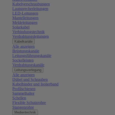
Kabelverschraubungen
Lautsprecherleitungen
LED-Leitungen
Mantelleitungen
Meldeleitungen
Solarkabel
Verbindungstechnik
Verdrahtungsleitungen
Kabelkanäle
Alle anzeigen
Brüstungskanäle
Leitungsführungskanäle
Sockelleisten
Verdrahtungskanäle
Leitungsverlegung
Alle anzeigen
Dübel und Schrauben
Kabelbinder und Isolierband
Profilschienen
Sammelhalter
Schellen
Flexible Schutzrohre
Stangenrohre
Medientechnik