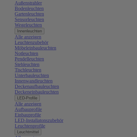
Außenstrahler
Bodenleuchten
Gartenleuchten
Sensorleuchten
Wegeleuchten
Innenleuchten
Alle anzeigen
Leuchtenzubehör
Möbeleinbauleuchten
Notleuchten
Pendelleuchten
Stehleuchten
Tischleuchten
Unterbauleuchten
Innenwandleuchten
Deckenaufbauleuchten
Deckeneinbauleuchten
LED-Profile
Alle anzeigen
Aufbauprofile
Einbauprofile
LED-Installatonszubehör
Leuchtenprofile
Leuchtmittel