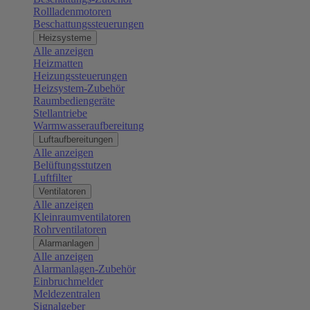
Rollladenmotoren
Beschattungssteuerungen
Heizsysteme
Alle anzeigen
Heizmatten
Heizungssteuerungen
Heizsystem-Zubehör
Raumbediengeräte
Stellantriebe
Warmwasseraufbereitung
Luftaufbereitungen
Alle anzeigen
Belüftungsstutzen
Luftfilter
Ventilatoren
Alle anzeigen
Kleinraumventilatoren
Rohrventilatoren
Alarmanlagen
Alle anzeigen
Alarmanlagen-Zubehör
Einbruchmelder
Meldezentralen
Signalgeber