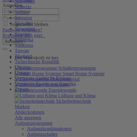
Schweden
Anmelden
Schweiz
Serbien
Singapur
Slowakei
Angemeldet bleiben
Slowenien
Passwort vergessen?
Spanien
Registriere dich jetzt.
Südafrika
Anmelden
Südkorea
Taiwan
Thailand
Der Warenkorb ist leer.
Tschechische Republik
Ukraine
Schalterprogramme
Ungarn
Smart Home Systeme
Vereinigte Arabische Emirate
Elektromaterial
Vereinigte Staaten von Amerika
Beleuchtung
Zypern
Energiewende
Lüftung und Klima
Sicherheitstechnik
Marken
Abdeckrahmen
Alle anzeigen
Aufputzprogramme
Aufputzkombinationen
Aufputzschalter