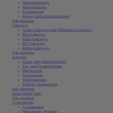
Heizungsaktoren
Jalousieaktoren
Schaltaktoren
Sensor-Aktor-Kombinationen
Alle anzeigen
Gateways
Audio-Gateways und Multiroom-Gateways
Bus-Gateways
Funk-Gateways
IoT-Gateways
Klima-Gateways
Alle anzeigen
Sensoren
Taster- und Sensoreingänge
Tür- und Fensterkontakte
Messtechnik
Tastsensoren
Wetterstationen
Zubehör Tastsensoren
Alle anzeigen
Smart Home Apps
Alle anzeigen
Systemgeräte
Logikmodule
Hutschienen-Netzteile