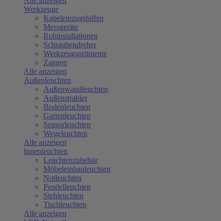
Alle anzeigen
Werkzeuge
Kabeleinzugshilfen
Messgeräte
Rohinstallationen
Schraubendreher
Werkzeugsortimente
Zangen
Alle anzeigen
Außenleuchten
Außenwandleuchten
Außenstrahler
Bodenleuchten
Gartenleuchten
Sensorleuchten
Wegeleuchten
Alle anzeigen
Innenleuchten
Leuchtenzubehör
Möbeleinbauleuchten
Notleuchten
Pendelleuchten
Stehleuchten
Tischleuchten
Alle anzeigen