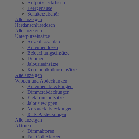
Aufputzsteckdosen
Leergehäuse
Schalterzubehör
Alle anzeigen
Herdanschlussdosen
Alle anzeigen
Unterputzeinsätze
Anschlusssäulen
Antennendosen
Beleuchtungseinsätze
Dimmer
Jalousieeinsätze
Kommunikationseinsätze
Alle anzeigen
Wippen und Abdeckungen
Antennenabdeckungen
Dimmerabdeckungen
Elektronikaufsätze
Jalousiewippen
Netzwerkabdeckungen
RTR-Abdeckungen
Alle anzeigen
Aktoren
Dimmaktoren
Fan Coil Aktoren