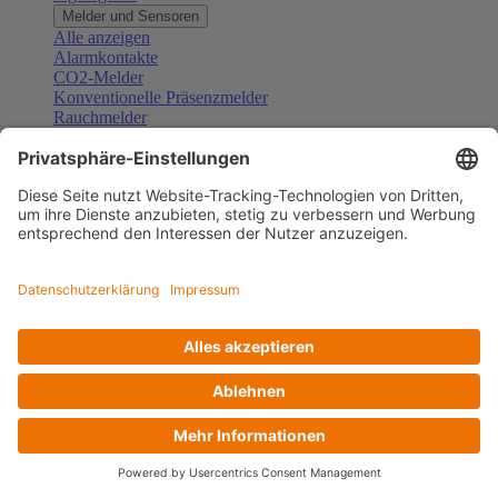
Melder und Sensoren
Alle anzeigen
Alarmkontakte
CO2-Melder
Konventionelle Präsenzmelder
Rauchmelder
Konventionelle Bewegungsmelder
Gefahrenmelder
Zubehör Melder und Sensoren
Türsprechanlagen
Alle anzeigen
Außenstationen
Innenstationen
Klingeltaster und Gongs
Sprechanlagen-Sets
Sprechanlagen-Systemmodule
Zubehör Türkommunikation
Videoüberwachung
Alle anzeigen
Überwachungskameras
Zubehör Videoüberwachung
Zutrittskontrolle
Alle anzeigen
Codetastaturen