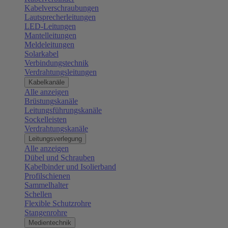
Kabelverschraubungen
Lautsprecherleitungen
LED-Leitungen
Mantelleitungen
Meldeleitungen
Solarkabel
Verbindungstechnik
Verdrahtungsleitungen
Kabelkanäle
Alle anzeigen
Brüstungskanäle
Leitungsführungskanäle
Sockelleisten
Verdrahtungskanäle
Leitungsverlegung
Alle anzeigen
Dübel und Schrauben
Kabelbinder und Isolierband
Profilschienen
Sammelhalter
Schellen
Flexible Schutzrohre
Stangenrohre
Medientechnik