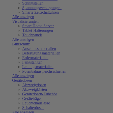
Schnittstellen
Spannungsversorgungen
Smarte Zeitschaltuhren
Alle anzeigen
Visualisierungen
Smart Home Server
Tablet-Halterungen
Touchpanels
Alle anzeigen
Blitzschutz
Anschlussmaterialien
Befestigungsmaterialien
Erdermaterialien
Fangstangen
Leitungsmaterialien
Potentialausgleichsschienen
Alle anzeigen
Gerätedosen
Abzweigdosen
Abzweigkästen
Gerätedosen-Zubehör
Geräteträger
Leuchtenauslässe
Schalterdosen
Alle anzeigen