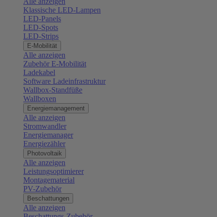
Alle anzeigen
Klassische LED-Lampen
LED-Panels
LED-Spots
LED-Strips
E-Mobilität
Alle anzeigen
Zubehör E-Mobilität
Ladekabel
Software Ladeinfrastruktur
Wallbox-Standfüße
Wallboxen
Energiemanagement
Alle anzeigen
Stromwandler
Energiemanager
Energiezähler
Photovoltaik
Alle anzeigen
Leistungsoptimierer
Montagematerial
PV-Zubehör
Beschattungen
Alle anzeigen
Beschattungs-Zubehör