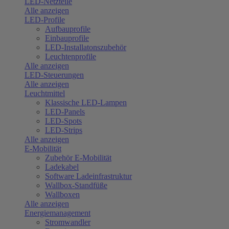
LED-Netzteile
Alle anzeigen
LED-Profile
Aufbauprofile
Einbauprofile
LED-Installatonszubehör
Leuchtenprofile
Alle anzeigen
LED-Steuerungen
Alle anzeigen
Leuchtmittel
Klassische LED-Lampen
LED-Panels
LED-Spots
LED-Strips
Alle anzeigen
E-Mobilität
Zubehör E-Mobilität
Ladekabel
Software Ladeinfrastruktur
Wallbox-Standfüße
Wallboxen
Alle anzeigen
Energiemanagement
Stromwandler