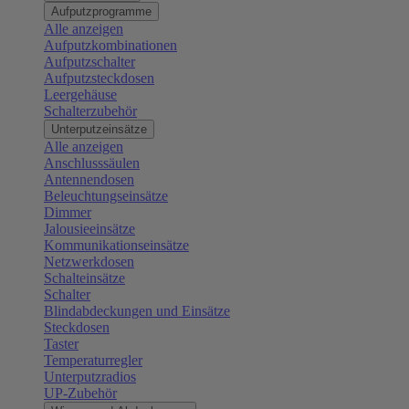
Aufputzprogramme
Alle anzeigen
Aufputzkombinationen
Aufputzschalter
Aufputzsteckdosen
Leergehäuse
Schalterzubehör
Unterputzeinsätze
Alle anzeigen
Anschlusssäulen
Antennendosen
Beleuchtungseinsätze
Dimmer
Jalousieeinsätze
Kommunikationseinsätze
Netzwerkdosen
Schalteinsätze
Schalter
Blindabdeckungen und Einsätze
Steckdosen
Taster
Temperaturregler
Unterputzradios
UP-Zubehör