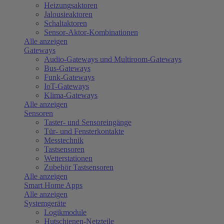
Heizungsaktoren
Jalousieaktoren
Schaltaktoren
Sensor-Aktor-Kombinationen
Alle anzeigen
Gateways
Audio-Gateways und Multiroom-Gateways
Bus-Gateways
Funk-Gateways
IoT-Gateways
Klima-Gateways
Alle anzeigen
Sensoren
Taster- und Sensoreingänge
Tür- und Fensterkontakte
Messtechnik
Tastsensoren
Wetterstationen
Zubehör Tastsensoren
Alle anzeigen
Smart Home Apps
Alle anzeigen
Systemgeräte
Logikmodule
Hutschienen-Netzteile