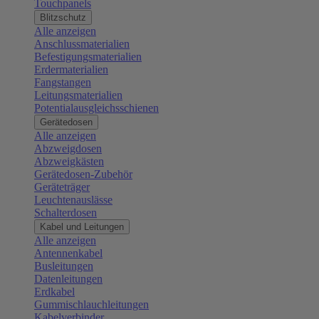
Touchpanels
Blitzschutz
Alle anzeigen
Anschlussmaterialien
Befestigungsmaterialien
Erdermaterialien
Fangstangen
Leitungsmaterialien
Potentialausgleichsschienen
Gerätedosen
Alle anzeigen
Abzweigdosen
Abzweigkästen
Gerätedosen-Zubehör
Geräteträger
Leuchtenauslässe
Schalterdosen
Kabel und Leitungen
Alle anzeigen
Antennenkabel
Busleitungen
Datenleitungen
Erdkabel
Gummischlauchleitungen
Kabelverbinder