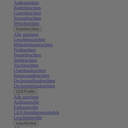
Außenstrahler
Bodenleuchten
Gartenleuchten
Sensorleuchten
Wegeleuchten
Innenleuchten
Alle anzeigen
Leuchtenzubehör
Möbeleinbauleuchten
Notleuchten
Pendelleuchten
Stehleuchten
Tischleuchten
Unterbauleuchten
Innenwandleuchten
Deckenaufbauleuchten
Deckeneinbauleuchten
LED-Profile
Alle anzeigen
Aufbauprofile
Einbauprofile
LED-Installatonszubehör
Leuchtenprofile
Leuchtmittel