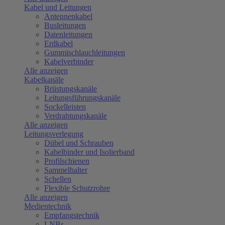
Kabel und Leitungen
Antennenkabel
Busleitungen
Datenleitungen
Erdkabel
Gummischlauchleitungen
Kabelverbinder
Alle anzeigen
Kabelkanäle
Brüstungskanäle
Leitungsführungskanäle
Sockelleisten
Verdrahtungskanäle
Alle anzeigen
Leitungsverlegung
Dübel und Schrauben
Kabelbinder und Isolierband
Profilschienen
Sammelhalter
Schellen
Flexible Schutzrohre
Alle anzeigen
Medientechnik
Empfangstechnik
LNBs