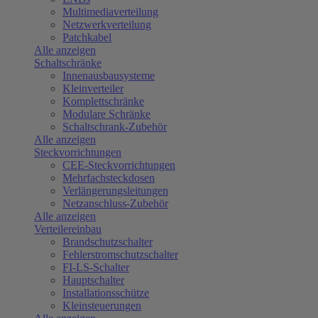
Multimediaverteilung
Netzwerkverteilung
Patchkabel
Alle anzeigen
Schaltschränke
Innenausbausysteme
Kleinverteiler
Komplettschränke
Modulare Schränke
Schaltschrank-Zubehör
Alle anzeigen
Steckvorrichtungen
CEE-Steckvorrichtungen
Mehrfachsteckdosen
Verlängerungsleitungen
Netzanschluss-Zubehör
Alle anzeigen
Verteilereinbau
Brandschutzschalter
Fehlerstromschutzschalter
FI-LS-Schalter
Hauptschalter
Installationsschütze
Kleinsteuerungen