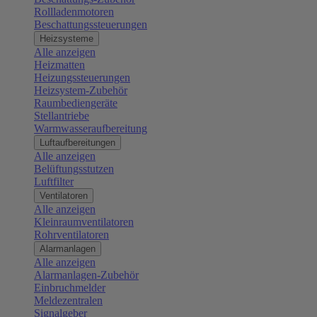
Rollladenmotoren
Beschattungssteuerungen
Heizsysteme
Alle anzeigen
Heizmatten
Heizungssteuerungen
Heizsystem-Zubehör
Raumbediengeräte
Stellantriebe
Warmwasseraufbereitung
Luftaufbereitungen
Alle anzeigen
Belüftungsstutzen
Luftfilter
Ventilatoren
Alle anzeigen
Kleinraumventilatoren
Rohrventilatoren
Alarmanlagen
Alle anzeigen
Alarmanlagen-Zubehör
Einbruchmelder
Meldezentralen
Signalgeber