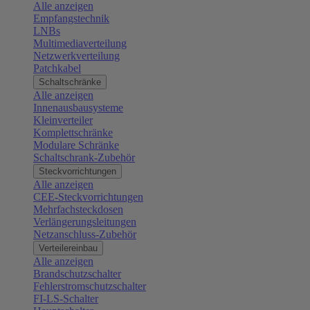
Alle anzeigen
Empfangstechnik
LNBs
Multimediaverteilung
Netzwerkverteilung
Patchkabel
Schaltschränke
Alle anzeigen
Innenausbausysteme
Kleinverteiler
Komplettschränke
Modulare Schränke
Schaltschrank-Zubehör
Steckvorrichtungen
Alle anzeigen
CEE-Steckvorrichtungen
Mehrfachsteckdosen
Verlängerungsleitungen
Netzanschluss-Zubehör
Verteilereinbau
Alle anzeigen
Brandschutzschalter
Fehlerstromschutzschalter
FI-LS-Schalter