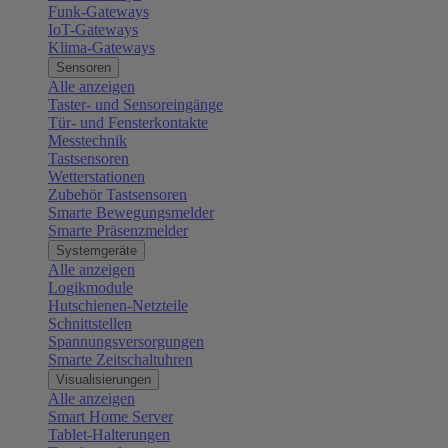
Funk-Gateways
IoT-Gateways
Klima-Gateways
Sensoren
Alle anzeigen
Taster- und Sensoreingänge
Tür- und Fensterkontakte
Messtechnik
Tastsensoren
Wetterstationen
Zubehör Tastsensoren
Smarte Bewegungsmelder
Smarte Präsenzmelder
Systemgeräte
Alle anzeigen
Logikmodule
Hutschienen-Netzteile
Schnittstellen
Spannungsversorgungen
Smarte Zeitschaltuhren
Visualisierungen
Alle anzeigen
Smart Home Server
Tablet-Halterungen