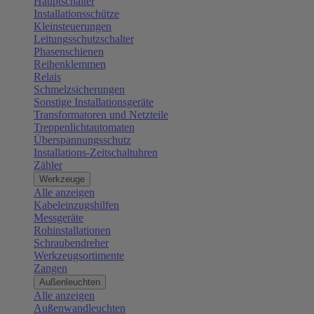
Hauptschalter
Installationsschütze
Kleinsteuerungen
Leitungsschutzschalter
Phasenschienen
Reihenklemmen
Relais
Schmelzsicherungen
Sonstige Installationsgeräte
Transformatoren und Netzteile
Treppenlichtautomaten
Überspannungsschutz
Installations-Zeitschaltuhren
Zähler
Werkzeuge
Alle anzeigen
Kabeleinzugshilfen
Messgeräte
Rohinstallationen
Schraubendreher
Werkzeugsortimente
Zangen
Außenleuchten
Alle anzeigen
Außenwandleuchten