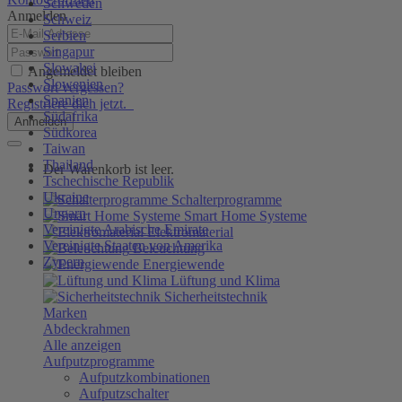
Schweden
Anmelden
Schweiz
Serbien
Singapur
Slowakei
Angemeldet bleiben
Slowenien
Passwort vergessen?
Spanien
Registriere dich jetzt.
Südafrika
Anmelden
Südkorea
Taiwan
Thailand
Der Warenkorb ist leer.
Tschechische Republik
Ukraine
Schalterprogramme
Ungarn
Smart Home Systeme
Vereinigte Arabische Emirate
Elektromaterial
Vereinigte Staaten von Amerika
Beleuchtung
Zypern
Energiewende
Lüftung und Klima
Sicherheitstechnik
Marken
Abdeckrahmen
Alle anzeigen
Aufputzprogramme
Aufputzkombinationen
Aufputzschalter