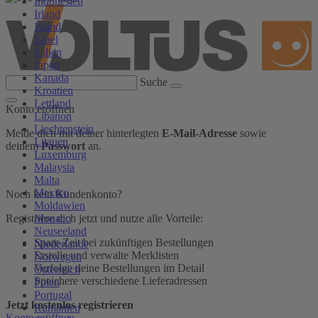
Indonesien
Irland
Island
Israel
Italien
Japan
Kanada
Suche
Kroatien
Lettland
Konto eröffnen
Libanon
Liechtenstein
Melde dich mit deiner hinterlegten
E-Mail-Adresse
sowie
Litauen
deinem
Passwort
an.
Luxemburg
Malaysia
Malta
Mexiko
Noch kein Kundenkonto?
Moldawien
Monaco
Registriere dich jetzt und nutze alle Vorteile:
Neuseeland
Spare Zeit bei zukünftigen Bestellungen
Niederlande
Erstelle und verwalte Merklisten
Norwegen
Verfolge deine Bestellungen im Detail
Österreich
Speichere verschiedene Lieferadressen
Polen
Portugal
Jetzt kostenlos registrieren
Rumänien
Konto eröffnen