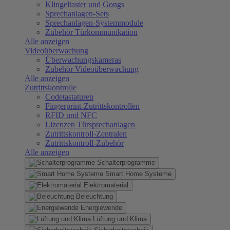
Klingeltaster und Gongs
Sprechanlagen-Sets
Sprechanlagen-Systemmodule
Zubehör Türkommunikation
Alle anzeigen
Videoüberwachung
Überwachungskameras
Zubehör Videoüberwachung
Alle anzeigen
Zutrittskontrolle
Codetastaturen
Fingerprint-Zutrittskontrollen
RFID und NFC
Lizenzen Türsprechanlagen
Zutrittskontroll-Zentralen
Zutrittskontroll-Zubehör
Alle anzeigen
Schalterprogramme
Smart Home Systeme
Elektromaterial
Beleuchtung
Energiewende
Lüftung und Klima