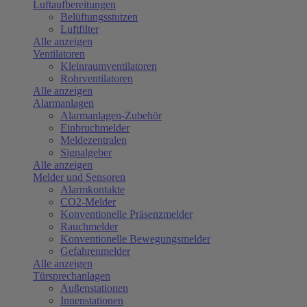
Luftaufbereitungen
Belüftungsstutzen
Luftfilter
Alle anzeigen
Ventilatoren
Kleinraumventilatoren
Rohrventilatoren
Alle anzeigen
Alarmanlagen
Alarmanlagen-Zubehör
Einbruchmelder
Meldezentralen
Signalgeber
Alle anzeigen
Melder und Sensoren
Alarmkontakte
CO2-Melder
Konventionelle Präsenzmelder
Rauchmelder
Konventionelle Bewegungsmelder
Gefahrenmelder
Alle anzeigen
Türsprechanlagen
Außenstationen
Innenstationen