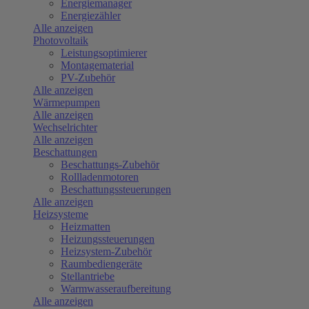
Energiemanager
Energiezähler
Alle anzeigen
Photovoltaik
Leistungsoptimierer
Montagematerial
PV-Zubehör
Alle anzeigen
Wärmepumpen
Alle anzeigen
Wechselrichter
Alle anzeigen
Beschattungen
Beschattungs-Zubehör
Rollladenmotoren
Beschattungssteuerungen
Alle anzeigen
Heizsysteme
Heizmatten
Heizungssteuerungen
Heizsystem-Zubehör
Raumbediengeräte
Stellantriebe
Warmwasseraufbereitung
Alle anzeigen