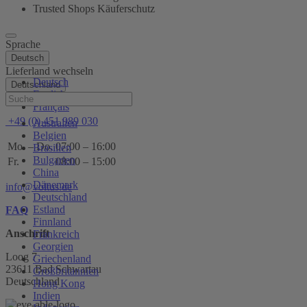
Trusted Shops Käuferschutz
Sprache
Deutsch
Lieferland wechseln
Deutsch
Deutschland
English
Hilfe
Français
+49 (0) 451 989 030
Australien
Belgien
Mo. – Do.
07:00 – 16:00
Brasilien
Bulgarien
Fr.
08:00 – 15:00
China
Dänemark
info@voltus.de
Deutschland
Estland
FAQ
Finnland
Anschrift
Frankreich
Georgien
Loog 7
Griechenland
23611 Bad Schwartau
Großbritannien
Deutschland
Hong Kong
Indien