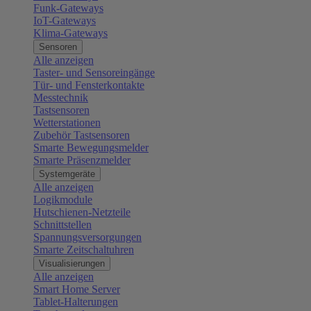
Funk-Gateways
IoT-Gateways
Klima-Gateways
Sensoren
Alle anzeigen
Taster- und Sensoreingänge
Tür- und Fensterkontakte
Messtechnik
Tastsensoren
Wetterstationen
Zubehör Tastsensoren
Smarte Bewegungsmelder
Smarte Präsenzmelder
Systemgeräte
Alle anzeigen
Logikmodule
Hutschienen-Netzteile
Schnittstellen
Spannungsversorgungen
Smarte Zeitschaltuhren
Visualisierungen
Alle anzeigen
Smart Home Server
Tablet-Halterungen