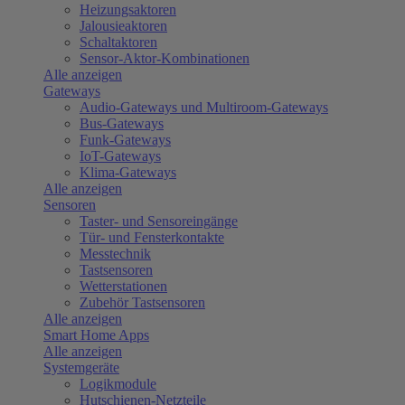
Heizungsaktoren
Jalousieaktoren
Schaltaktoren
Sensor-Aktor-Kombinationen
Alle anzeigen
Gateways
Audio-Gateways und Multiroom-Gateways
Bus-Gateways
Funk-Gateways
IoT-Gateways
Klima-Gateways
Alle anzeigen
Sensoren
Taster- und Sensoreingänge
Tür- und Fensterkontakte
Messtechnik
Tastsensoren
Wetterstationen
Zubehör Tastsensoren
Alle anzeigen
Smart Home Apps
Alle anzeigen
Systemgeräte
Logikmodule
Hutschienen-Netzteile