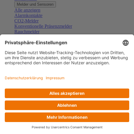
Melder und Sensoren
Alle anzeigen
Alarmkontakte
CO2-Melder
Konventionelle Präsenzmelder
Rauchmelder
Konventionelle Bewegungsmelder
Gefahrenmelder
Zubehör Melder und Sensoren
Türsprechanlagen
Alle anzeigen
Außenstationen
Innenstationen
Klingeltaster und Gongs
Sprechanlagen-Sets
Sprechanlagen-Systemmodule
Zubehör Türkommunikation
Videoüberwachung
Alle anzeigen
Überwachungskameras
Zubehör Videoüberwachung
Zutrittskontrolle
Alle anzeigen
Codetastaturen