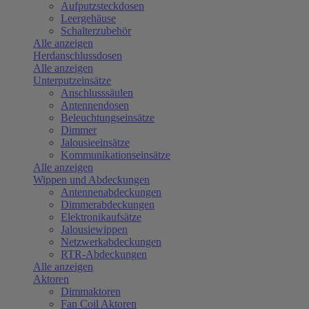
Aufputzsteckdosen
Leergehäuse
Schalterzubehör
Alle anzeigen
Herdanschlussdosen
Alle anzeigen
Unterputzeinsätze
Anschlusssäulen
Antennendosen
Beleuchtungseinsätze
Dimmer
Jalousieeinsätze
Kommunikationseinsätze
Alle anzeigen
Wippen und Abdeckungen
Antennenabdeckungen
Dimmerabdeckungen
Elektronikaufsätze
Jalousiewippen
Netzwerkabdeckungen
RTR-Abdeckungen
Alle anzeigen
Aktoren
Dimmaktoren
Fan Coil Aktoren