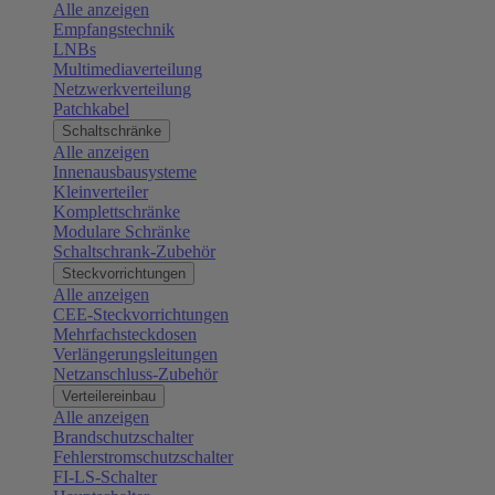
Alle anzeigen
Empfangstechnik
LNBs
Multimediaverteilung
Netzwerkverteilung
Patchkabel
Schaltschränke
Alle anzeigen
Innenausbausysteme
Kleinverteiler
Komplettschränke
Modulare Schränke
Schaltschrank-Zubehör
Steckvorrichtungen
Alle anzeigen
CEE-Steckvorrichtungen
Mehrfachsteckdosen
Verlängerungsleitungen
Netzanschluss-Zubehör
Verteilereinbau
Alle anzeigen
Brandschutzschalter
Fehlerstromschutzschalter
FI-LS-Schalter