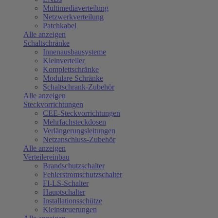
Multimediaverteilung
Netzwerkverteilung
Patchkabel
Alle anzeigen
Schaltschränke
Innenausbausysteme
Kleinverteiler
Komplettschränke
Modulare Schränke
Schaltschrank-Zubehör
Alle anzeigen
Steckvorrichtungen
CEE-Steckvorrichtungen
Mehrfachsteckdosen
Verlängerungsleitungen
Netzanschluss-Zubehör
Alle anzeigen
Verteilereinbau
Brandschutzschalter
Fehlerstromschutzschalter
FI-LS-Schalter
Hauptschalter
Installationsschütze
Kleinsteuerungen