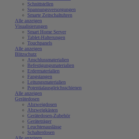
Schnittstellen
Spannungsversorgungen
Smarte Zeitschaltuhren
Alle anzeigen
Visualisierungen
Smart Home Server
Tablet-Halterungen
Touchpanels
Alle anzeigen
Blitzschutz
Anschlussmaterialien
Befestigungsmaterialien
Erdermaterialien
Fangstangen
Leitungsmaterialien
Potentialausgleichsschienen
Alle anzeigen
Gerätedosen
Abzweigdosen
Abzweigkästen
Gerätedosen-Zubehör
Geräteträger
Leuchtenauslässe
Schalterdosen
Alle anzeigen