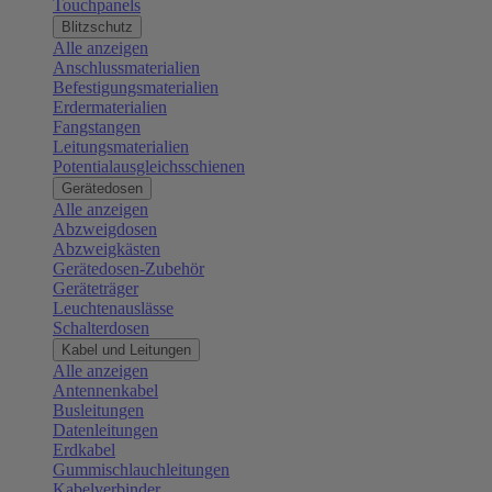
Touchpanels
Blitzschutz
Alle anzeigen
Anschlussmaterialien
Befestigungsmaterialien
Erdermaterialien
Fangstangen
Leitungsmaterialien
Potentialausgleichsschienen
Gerätedosen
Alle anzeigen
Abzweigdosen
Abzweigkästen
Gerätedosen-Zubehör
Geräteträger
Leuchtenauslässe
Schalterdosen
Kabel und Leitungen
Alle anzeigen
Antennenkabel
Busleitungen
Datenleitungen
Erdkabel
Gummischlauchleitungen
Kabelverbinder