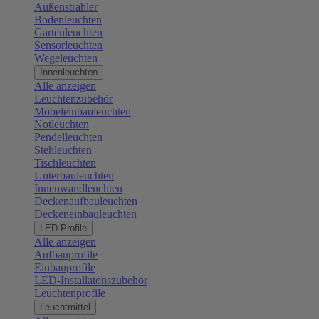
Außenstrahler
Bodenleuchten
Gartenleuchten
Sensorleuchten
Wegeleuchten
Innenleuchten
Alle anzeigen
Leuchtenzubehör
Möbeleinbauleuchten
Notleuchten
Pendelleuchten
Stehleuchten
Tischleuchten
Unterbauleuchten
Innenwandleuchten
Deckenaufbauleuchten
Deckeneinbauleuchten
LED-Profile
Alle anzeigen
Aufbauprofile
Einbauprofile
LED-Installatonszubehör
Leuchtenprofile
Leuchtmittel