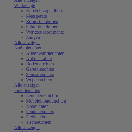
Alle anzeigen
Werkzeuge
Kabeleinzugshilfen
Messgeräte
Rohinstallationen
Schraubendreher
Werkzeugsortimente
Zangen
Alle anzeigen
Außenleuchten
Außenwandleuchten
Außenstrahler
Bodenleuchten
Gartenleuchten
Sensorleuchten
Wegeleuchten
Alle anzeigen
Innenleuchten
Leuchtenzubehör
Möbeleinbauleuchten
Notleuchten
Pendelleuchten
Stehleuchten
Tischleuchten
Alle anzeigen