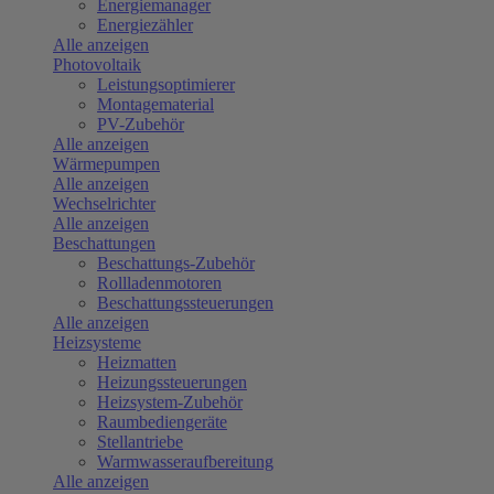
Energiemanager
Energiezähler
Alle anzeigen
Photovoltaik
Leistungsoptimierer
Montagematerial
PV-Zubehör
Alle anzeigen
Wärmepumpen
Alle anzeigen
Wechselrichter
Alle anzeigen
Beschattungen
Beschattungs-Zubehör
Rollladenmotoren
Beschattungssteuerungen
Alle anzeigen
Heizsysteme
Heizmatten
Heizungssteuerungen
Heizsystem-Zubehör
Raumbediengeräte
Stellantriebe
Warmwasseraufbereitung
Alle anzeigen