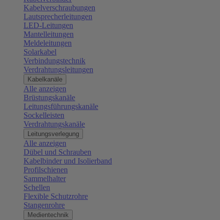
Kabelverschraubungen
Lautsprecherleitungen
LED-Leitungen
Mantelleitungen
Meldeleitungen
Solarkabel
Verbindungstechnik
Verdrahtungsleitungen
Kabelkanäle
Alle anzeigen
Brüstungskanäle
Leitungsführungskanäle
Sockelleisten
Verdrahtungskanäle
Leitungsverlegung
Alle anzeigen
Dübel und Schrauben
Kabelbinder und Isolierband
Profilschienen
Sammelhalter
Schellen
Flexible Schutzrohre
Stangenrohre
Medientechnik