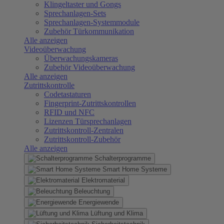
Klingeltaster und Gongs
Sprechanlagen-Sets
Sprechanlagen-Systemmodule
Zubehör Türkommunikation
Alle anzeigen
Videoüberwachung
Überwachungskameras
Zubehör Videoüberwachung
Alle anzeigen
Zutrittskontrolle
Codetastaturen
Fingerprint-Zutrittskontrollen
RFID und NFC
Lizenzen Türsprechanlagen
Zutrittskontroll-Zentralen
Zutrittskontroll-Zubehör
Alle anzeigen
Schalterprogramme
Smart Home Systeme
Elektromaterial
Beleuchtung
Energiewende
Lüftung und Klima