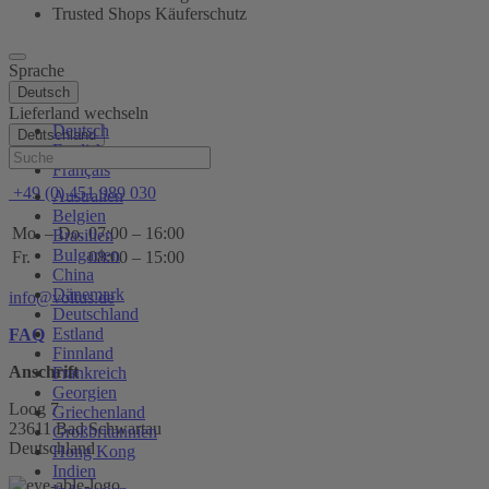
Trusted Shops Käuferschutz
Sprache
Deutsch
Lieferland wechseln
Deutsch
Deutschland
English
Hilfe
Français
+49 (0) 451 989 030
Australien
Belgien
Mo. – Do.
07:00 – 16:00
Brasilien
Bulgarien
Fr.
08:00 – 15:00
China
Dänemark
info@voltus.de
Deutschland
Estland
FAQ
Finnland
Anschrift
Frankreich
Georgien
Loog 7
Griechenland
23611 Bad Schwartau
Großbritannien
Deutschland
Hong Kong
Indien