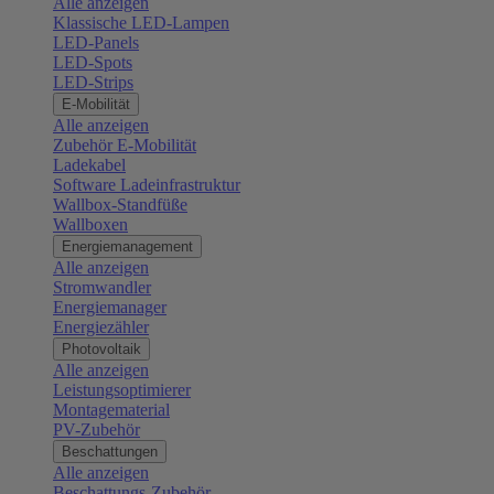
Alle anzeigen
Klassische LED-Lampen
LED-Panels
LED-Spots
LED-Strips
E-Mobilität
Alle anzeigen
Zubehör E-Mobilität
Ladekabel
Software Ladeinfrastruktur
Wallbox-Standfüße
Wallboxen
Energiemanagement
Alle anzeigen
Stromwandler
Energiemanager
Energiezähler
Photovoltaik
Alle anzeigen
Leistungsoptimierer
Montagematerial
PV-Zubehör
Beschattungen
Alle anzeigen
Beschattungs-Zubehör