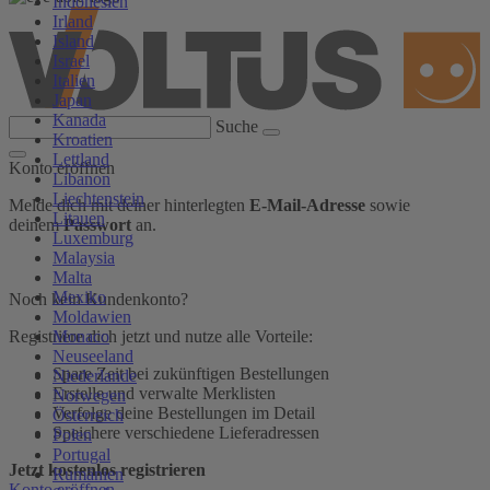
Indonesien
Irland
Island
Israel
Italien
Japan
Kanada
Suche
Kroatien
Lettland
Konto eröffnen
Libanon
Liechtenstein
Melde dich mit deiner hinterlegten
E-Mail-Adresse
sowie
Litauen
deinem
Passwort
an.
Luxemburg
Malaysia
Malta
Mexiko
Noch kein Kundenkonto?
Moldawien
Monaco
Registriere dich jetzt und nutze alle Vorteile:
Neuseeland
Spare Zeit bei zukünftigen Bestellungen
Niederlande
Erstelle und verwalte Merklisten
Norwegen
Verfolge deine Bestellungen im Detail
Österreich
Speichere verschiedene Lieferadressen
Polen
Portugal
Jetzt kostenlos registrieren
Rumänien
Konto eröffnen