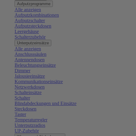
Aufputzprogramme
Alle anzeigen
Aufputzkombinationen
Aufputzschalter
Aufputzsteckdosen
Leergehäuse
Schalterzubehör
Unterputzeinsätze
Alle anzeigen
Anschlusssäulen
Antennendosen
Beleuchtungseinsätze
Dimmer
Jalousieeinsätze
Kommunikationseinsätze
Netzwerkdosen
Schalteinsätze
Schalter
Blindabdeckungen und Einsätze
Steckdosen
Taster
Temperaturregler
Unterputzradios
UP-Zubehör