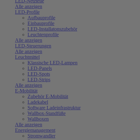
LED-Netzteile
Alle anzeigen
LED-Profile
Aufbauprofile
Einbauprofile
LED-Installatonszubehör
Leuchtenprofile
Alle anzeigen
LED-Steuerungen
Alle anzeigen
Leuchtmittel
Klassische LED-Lampen
LED-Panels
LED-Spots
LED-Strips
Alle anzeigen
E-Mobilität
Zubehör E-Mobilität
Ladekabel
Software Ladeinfrastruktur
Wallbox-Standfüße
Wallboxen
Alle anzeigen
Energiemanagement
Stromwandler