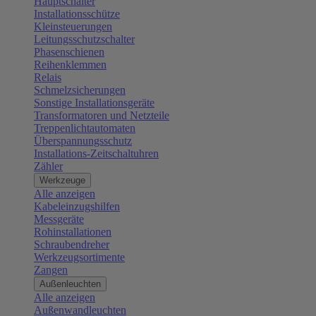
Hauptschalter
Installationsschütze
Kleinsteuerungen
Leitungsschutzschalter
Phasenschienen
Reihenklemmen
Relais
Schmelzsicherungen
Sonstige Installationsgeräte
Transformatoren und Netzteile
Treppenlichtautomaten
Überspannungsschutz
Installations-Zeitschaltuhren
Zähler
Werkzeuge
Alle anzeigen
Kabeleinzugshilfen
Messgeräte
Rohinstallationen
Schraubendreher
Werkzeugsortimente
Zangen
Außenleuchten
Alle anzeigen
Außenwandleuchten