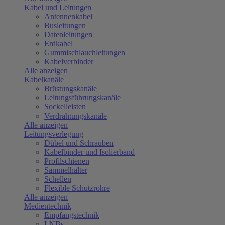
Kabel und Leitungen
Antennenkabel
Busleitungen
Datenleitungen
Erdkabel
Gummischlauchleitungen
Kabelverbinder
Alle anzeigen
Kabelkanäle
Brüstungskanäle
Leitungsführungskanäle
Sockelleisten
Verdrahtungskanäle
Alle anzeigen
Leitungsverlegung
Dübel und Schrauben
Kabelbinder und Isolierband
Profilschienen
Sammelhalter
Schellen
Flexible Schutzrohre
Alle anzeigen
Medientechnik
Empfangstechnik
LNBs