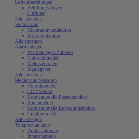
Luftaufbereitungen
Belüftungsstutzen
Luftfilter
Alle anzeigen
Ventilatoren
Kleinraumventilatoren
Rohrventilatoren
Alle anzeigen
Alarmanlagen
Alarmanlagen-Zubehör
Einbruchmelder
Meldezentralen
Signalgeber
Alle anzeigen
Melder und Sensoren
Alarmkontakte
CO2-Melder
Konventionelle Präsenzmelder
Rauchmelder
Konventionelle Bewegungsmelder
Gefahrenmelder
Alle anzeigen
Türsprechanlagen
Außenstationen
Innenstationen