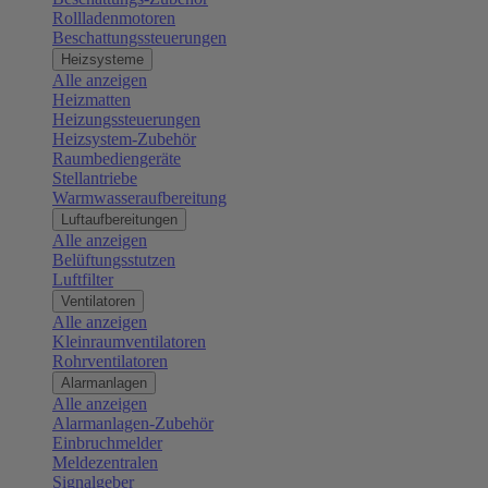
Rollladenmotoren
Beschattungssteuerungen
Heizsysteme
Alle anzeigen
Heizmatten
Heizungssteuerungen
Heizsystem-Zubehör
Raumbediengeräte
Stellantriebe
Warmwasseraufbereitung
Luftaufbereitungen
Alle anzeigen
Belüftungsstutzen
Luftfilter
Ventilatoren
Alle anzeigen
Kleinraumventilatoren
Rohrventilatoren
Alarmanlagen
Alle anzeigen
Alarmanlagen-Zubehör
Einbruchmelder
Meldezentralen
Signalgeber