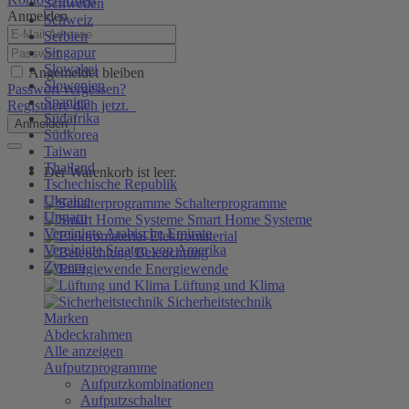
Schweden
Anmelden
Schweiz
Serbien
Singapur
Slowakei
Angemeldet bleiben
Slowenien
Passwort vergessen?
Spanien
Registriere dich jetzt.
Südafrika
Anmelden
Südkorea
Taiwan
Thailand
Der Warenkorb ist leer.
Tschechische Republik
Ukraine
Schalterprogramme
Ungarn
Smart Home Systeme
Vereinigte Arabische Emirate
Elektromaterial
Vereinigte Staaten von Amerika
Beleuchtung
Zypern
Energiewende
Lüftung und Klima
Sicherheitstechnik
Marken
Abdeckrahmen
Alle anzeigen
Aufputzprogramme
Aufputzkombinationen
Aufputzschalter