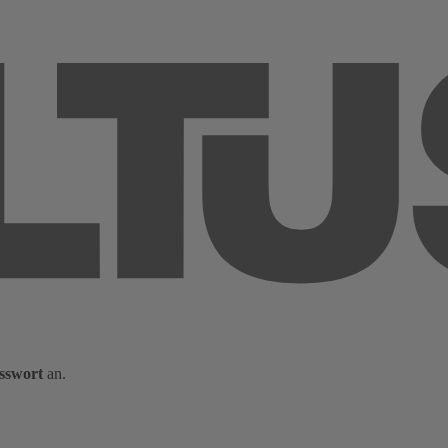
sswort
an.