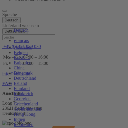
Sprache
Deutsch
Lieferland wechseln
Deutsch
Deutschland
English
Hilfe
Français
+49 (0) 451 989 030
Australien
Belgien
Mo. – Do.
07:00 – 16:00
Brasilien
Bulgarien
Fr.
08:00 – 15:00
China
Dänemark
info@voltus.de
Deutschland
Estland
FAQ
Finnland
Anschrift
Frankreich
Georgien
Loog 7
Griechenland
23611 Bad Schwartau
Großbritannien
Deutschland
Hong Kong
Indien
Indonesien