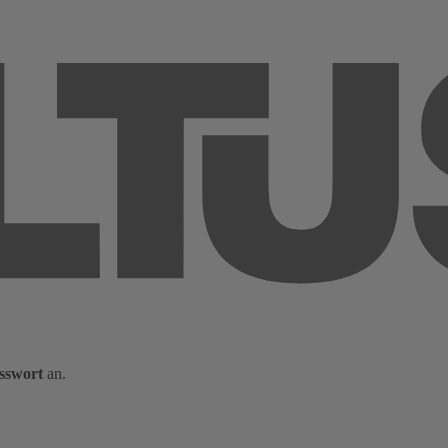
sswort
an.