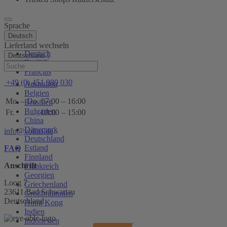
Sprache
Deutsch
Lieferland wechseln
Deutsch
Deutschland
English
Hilfe
Français
+49 (0) 451 989 030
Australien
Belgien
Mo. – Do.
07:00 – 16:00
Brasilien
Bulgarien
Fr.
08:00 – 15:00
China
Dänemark
info@voltus.de
Deutschland
Estland
FAQ
Finnland
Anschrift
Frankreich
Georgien
Loog 7
Griechenland
23611 Bad Schwartau
Großbritannien
Deutschland
Hong Kong
Indien
Indonesien