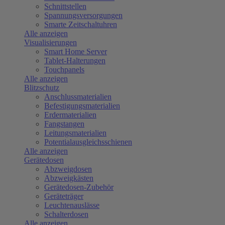
Schnittstellen
Spannungsversorgungen
Smarte Zeitschaltuhren
Alle anzeigen
Visualisierungen
Smart Home Server
Tablet-Halterungen
Touchpanels
Alle anzeigen
Blitzschutz
Anschlussmaterialien
Befestigungsmaterialien
Erdermaterialien
Fangstangen
Leitungsmaterialien
Potentialausgleichsschienen
Alle anzeigen
Gerätedosen
Abzweigdosen
Abzweigkästen
Gerätedosen-Zubehör
Geräteträger
Leuchtenauslässe
Schalterdosen
Alle anzeigen