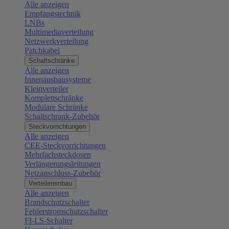
Alle anzeigen
Empfangstechnik
LNBs
Multimediaverteilung
Netzwerkverteilung
Patchkabel
Schaltschränke
Alle anzeigen
Innenausbausysteme
Kleinverteiler
Komplettschränke
Modulare Schränke
Schaltschrank-Zubehör
Steckvorrichtungen
Alle anzeigen
CEE-Steckvorrichtungen
Mehrfachsteckdosen
Verlängerungsleitungen
Netzanschluss-Zubehör
Verteilereinbau
Alle anzeigen
Brandschutzschalter
Fehlerstromschutzschalter
FI-LS-Schalter