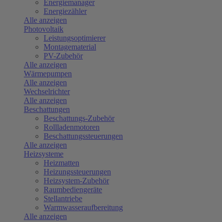
Energiemanager
Energiezähler
Alle anzeigen
Photovoltaik
Leistungsoptimierer
Montagematerial
PV-Zubehör
Alle anzeigen
Wärmepumpen
Alle anzeigen
Wechselrichter
Alle anzeigen
Beschattungen
Beschattungs-Zubehör
Rollladenmotoren
Beschattungssteuerungen
Alle anzeigen
Heizsysteme
Heizmatten
Heizungssteuerungen
Heizsystem-Zubehör
Raumbediengeräte
Stellantriebe
Warmwasseraufbereitung
Alle anzeigen