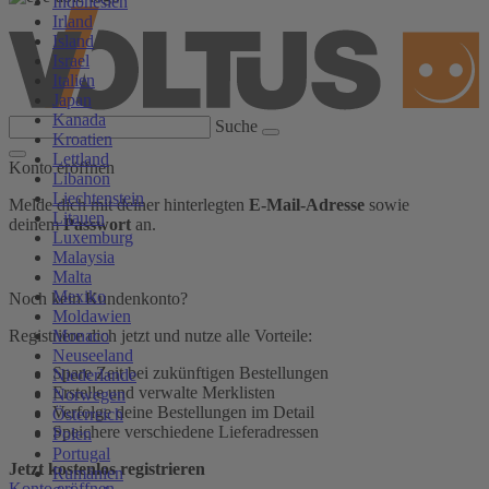
Indonesien
Irland
Island
Israel
Italien
Japan
Kanada
Suche
Kroatien
Lettland
Konto eröffnen
Libanon
Liechtenstein
Melde dich mit deiner hinterlegten
E-Mail-Adresse
sowie
Litauen
deinem
Passwort
an.
Luxemburg
Malaysia
Malta
Mexiko
Noch kein Kundenkonto?
Moldawien
Monaco
Registriere dich jetzt und nutze alle Vorteile:
Neuseeland
Spare Zeit bei zukünftigen Bestellungen
Niederlande
Erstelle und verwalte Merklisten
Norwegen
Verfolge deine Bestellungen im Detail
Österreich
Speichere verschiedene Lieferadressen
Polen
Portugal
Jetzt kostenlos registrieren
Rumänien
Konto eröffnen