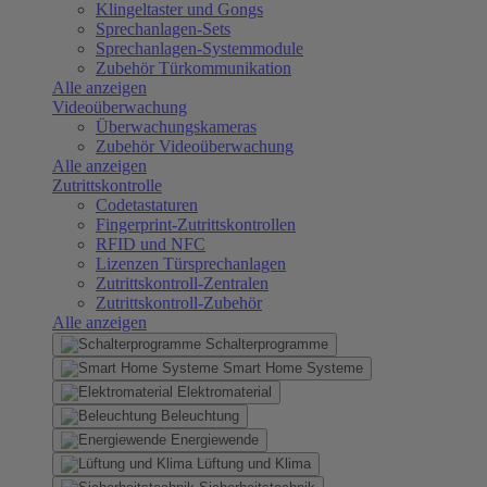
Klingeltaster und Gongs
Sprechanlagen-Sets
Sprechanlagen-Systemmodule
Zubehör Türkommunikation
Alle anzeigen
Videoüberwachung
Überwachungskameras
Zubehör Videoüberwachung
Alle anzeigen
Zutrittskontrolle
Codetastaturen
Fingerprint-Zutrittskontrollen
RFID und NFC
Lizenzen Türsprechanlagen
Zutrittskontroll-Zentralen
Zutrittskontroll-Zubehör
Alle anzeigen
Schalterprogramme
Smart Home Systeme
Elektromaterial
Beleuchtung
Energiewende
Lüftung und Klima