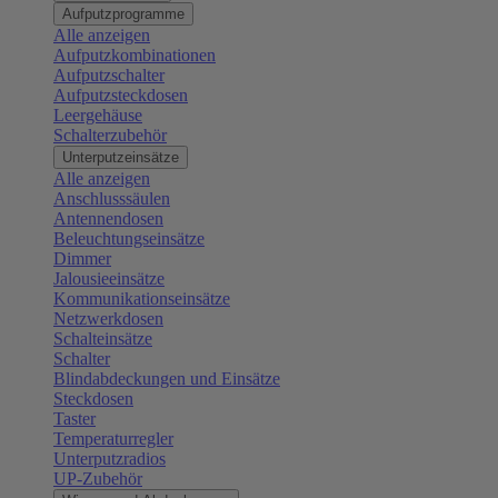
Aufputzprogramme
Alle anzeigen
Aufputzkombinationen
Aufputzschalter
Aufputzsteckdosen
Leergehäuse
Schalterzubehör
Unterputzeinsätze
Alle anzeigen
Anschlusssäulen
Antennendosen
Beleuchtungseinsätze
Dimmer
Jalousieeinsätze
Kommunikationseinsätze
Netzwerkdosen
Schalteinsätze
Schalter
Blindabdeckungen und Einsätze
Steckdosen
Taster
Temperaturregler
Unterputzradios
UP-Zubehör