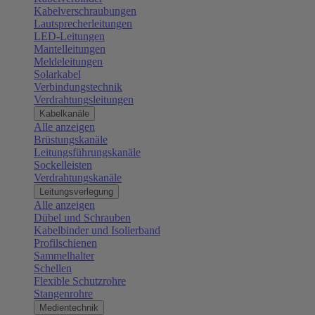
Kabelverschraubungen
Lautsprecherleitungen
LED-Leitungen
Mantelleitungen
Meldeleitungen
Solarkabel
Verbindungstechnik
Verdrahtungsleitungen
Kabelkanäle
Alle anzeigen
Brüstungskanäle
Leitungsführungskanäle
Sockelleisten
Verdrahtungskanäle
Leitungsverlegung
Alle anzeigen
Dübel und Schrauben
Kabelbinder und Isolierband
Profilschienen
Sammelhalter
Schellen
Flexible Schutzrohre
Stangenrohre
Medientechnik