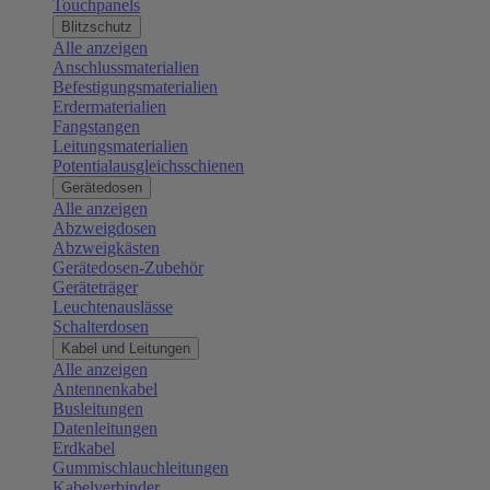
Touchpanels
Blitzschutz
Alle anzeigen
Anschlussmaterialien
Befestigungsmaterialien
Erdermaterialien
Fangstangen
Leitungsmaterialien
Potentialausgleichsschienen
Gerätedosen
Alle anzeigen
Abzweigdosen
Abzweigkästen
Gerätedosen-Zubehör
Geräteträger
Leuchtenauslässe
Schalterdosen
Kabel und Leitungen
Alle anzeigen
Antennenkabel
Busleitungen
Datenleitungen
Erdkabel
Gummischlauchleitungen
Kabelverbinder