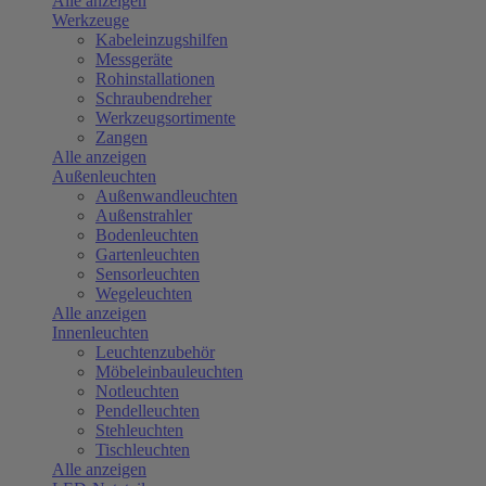
Alle anzeigen
Werkzeuge
Kabeleinzugshilfen
Messgeräte
Rohinstallationen
Schraubendreher
Werkzeugsortimente
Zangen
Alle anzeigen
Außenleuchten
Außenwandleuchten
Außenstrahler
Bodenleuchten
Gartenleuchten
Sensorleuchten
Wegeleuchten
Alle anzeigen
Innenleuchten
Leuchtenzubehör
Möbeleinbauleuchten
Notleuchten
Pendelleuchten
Stehleuchten
Tischleuchten
Alle anzeigen