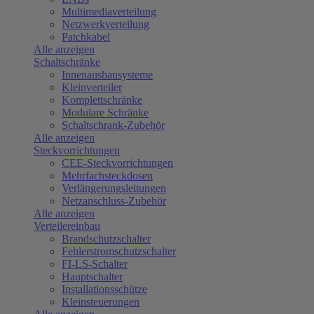
Multimediaverteilung
Netzwerkverteilung
Patchkabel
Alle anzeigen
Schaltschränke
Innenausbausysteme
Kleinverteiler
Komplettschränke
Modulare Schränke
Schaltschrank-Zubehör
Alle anzeigen
Steckvorrichtungen
CEE-Steckvorrichtungen
Mehrfachsteckdosen
Verlängerungsleitungen
Netzanschluss-Zubehör
Alle anzeigen
Verteilereinbau
Brandschutzschalter
Fehlerstromschutzschalter
FI-LS-Schalter
Hauptschalter
Installationsschütze
Kleinsteuerungen