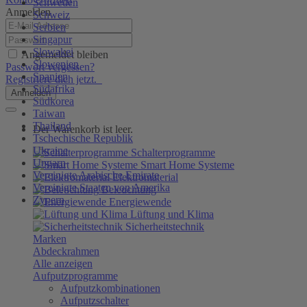
Schweden
Anmelden
Schweiz
Serbien
Singapur
Slowakei
Angemeldet bleiben
Slowenien
Passwort vergessen?
Spanien
Registriere dich jetzt.
Südafrika
Anmelden
Südkorea
Taiwan
Thailand
Der Warenkorb ist leer.
Tschechische Republik
Ukraine
Schalterprogramme
Ungarn
Smart Home Systeme
Vereinigte Arabische Emirate
Elektromaterial
Vereinigte Staaten von Amerika
Beleuchtung
Zypern
Energiewende
Lüftung und Klima
Sicherheitstechnik
Marken
Abdeckrahmen
Alle anzeigen
Aufputzprogramme
Aufputzkombinationen
Aufputzschalter