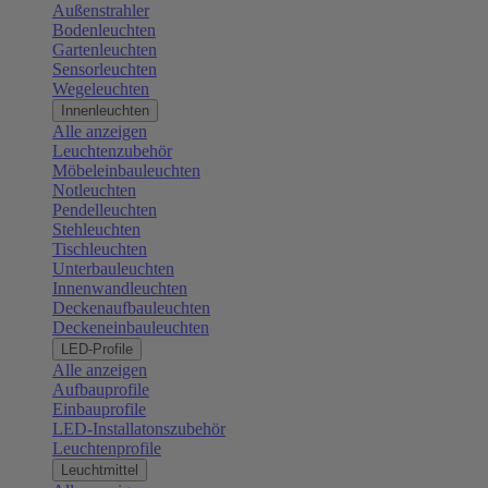
Außenstrahler
Bodenleuchten
Gartenleuchten
Sensorleuchten
Wegeleuchten
Innenleuchten
Alle anzeigen
Leuchtenzubehör
Möbeleinbauleuchten
Notleuchten
Pendelleuchten
Stehleuchten
Tischleuchten
Unterbauleuchten
Innenwandleuchten
Deckenaufbauleuchten
Deckeneinbauleuchten
LED-Profile
Alle anzeigen
Aufbauprofile
Einbauprofile
LED-Installatonszubehör
Leuchtenprofile
Leuchtmittel