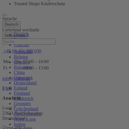
Trusted Shops Käuferschutz
Sprache
Deutsch
Lieferland wechseln
Deutsch
Deutschland
English
Hilfe
Français
+49 (0) 451 989 030
Australien
Belgien
Mo. – Do.
07:00 – 16:00
Brasilien
Bulgarien
Fr.
08:00 – 15:00
China
Dänemark
info@voltus.de
Deutschland
Estland
FAQ
Finnland
Anschrift
Frankreich
Georgien
Loog 7
Griechenland
23611 Bad Schwartau
Großbritannien
Deutschland
Hong Kong
Indien