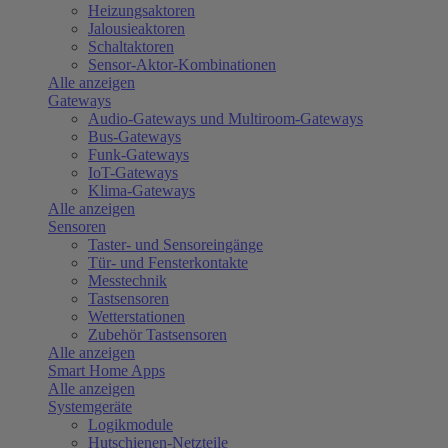
Heizungsaktoren
Jalousieaktoren
Schaltaktoren
Sensor-Aktor-Kombinationen
Alle anzeigen
Gateways
Audio-Gateways und Multiroom-Gateways
Bus-Gateways
Funk-Gateways
IoT-Gateways
Klima-Gateways
Alle anzeigen
Sensoren
Taster- und Sensoreingänge
Tür- und Fensterkontakte
Messtechnik
Tastsensoren
Wetterstationen
Zubehör Tastsensoren
Alle anzeigen
Smart Home Apps
Alle anzeigen
Systemgeräte
Logikmodule
Hutschienen-Netzteile