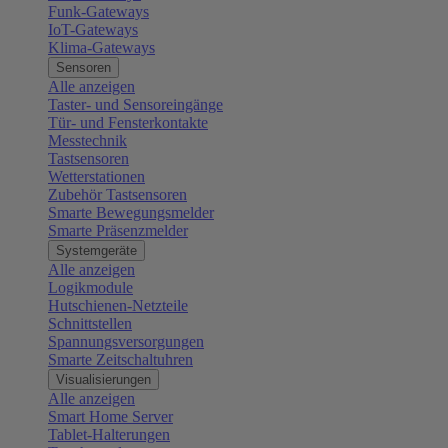
Funk-Gateways
IoT-Gateways
Klima-Gateways
Sensoren
Alle anzeigen
Taster- und Sensoreingänge
Tür- und Fensterkontakte
Messtechnik
Tastsensoren
Wetterstationen
Zubehör Tastsensoren
Smarte Bewegungsmelder
Smarte Präsenzmelder
Systemgeräte
Alle anzeigen
Logikmodule
Hutschienen-Netzteile
Schnittstellen
Spannungsversorgungen
Smarte Zeitschaltuhren
Visualisierungen
Alle anzeigen
Smart Home Server
Tablet-Halterungen