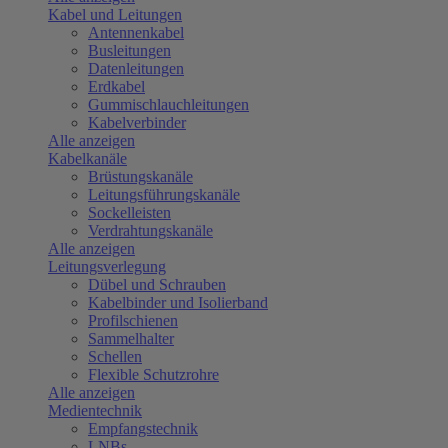
Kabel und Leitungen
Antennenkabel
Busleitungen
Datenleitungen
Erdkabel
Gummischlauchleitungen
Kabelverbinder
Alle anzeigen
Kabelkanäle
Brüstungskanäle
Leitungsführungskanäle
Sockelleisten
Verdrahtungskanäle
Alle anzeigen
Leitungsverlegung
Dübel und Schrauben
Kabelbinder und Isolierband
Profilschienen
Sammelhalter
Schellen
Flexible Schutzrohre
Alle anzeigen
Medientechnik
Empfangstechnik
LNBs