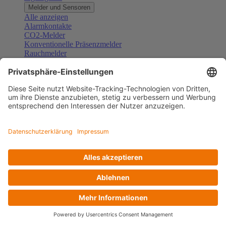
Melder und Sensoren
Alle anzeigen
Alarmkontakte
CO2-Melder
Konventionelle Präsenzmelder
Rauchmelder
Konventionelle Bewegungsmelder
Gefahrenmelder
Zubehör Melder und Sensoren
Türsprechanlagen
Alle anzeigen
Außenstationen
Innenstationen
Klingeltaster und Gongs
Sprechanlagen-Sets
Sprechanlagen-Systemmodule
Zubehör Türkommunikation
Videoüberwachung
Alle anzeigen
Überwachungskameras
Zubehör Videoüberwachung
Zutrittskontrolle
Alle anzeigen
Codetastaturen