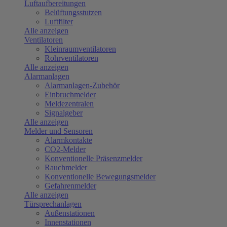
Luftaufbereitungen
Belüftungsstutzen
Luftfilter
Alle anzeigen
Ventilatoren
Kleinraumventilatoren
Rohrventilatoren
Alle anzeigen
Alarmanlagen
Alarmanlagen-Zubehör
Einbruchmelder
Meldezentralen
Signalgeber
Alle anzeigen
Melder und Sensoren
Alarmkontakte
CO2-Melder
Konventionelle Präsenzmelder
Rauchmelder
Konventionelle Bewegungsmelder
Gefahrenmelder
Alle anzeigen
Türsprechanlagen
Außenstationen
Innenstationen