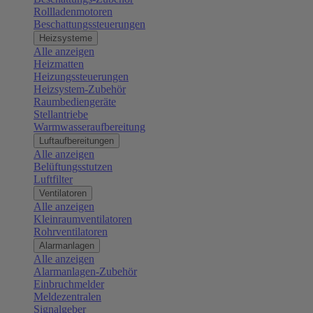
Rollladenmotoren
Beschattungssteuerungen
Heizsysteme
Alle anzeigen
Heizmatten
Heizungssteuerungen
Heizsystem-Zubehör
Raumbediengeräte
Stellantriebe
Warmwasseraufbereitung
Luftaufbereitungen
Alle anzeigen
Belüftungsstutzen
Luftfilter
Ventilatoren
Alle anzeigen
Kleinraumventilatoren
Rohrventilatoren
Alarmanlagen
Alle anzeigen
Alarmanlagen-Zubehör
Einbruchmelder
Meldezentralen
Signalgeber