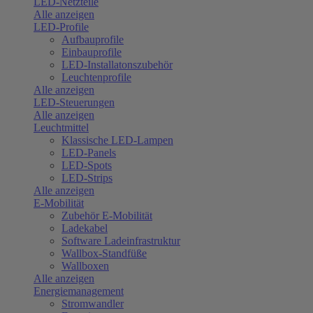
LED-Netzteile
Alle anzeigen
LED-Profile
Aufbauprofile
Einbauprofile
LED-Installatonszubehör
Leuchtenprofile
Alle anzeigen
LED-Steuerungen
Alle anzeigen
Leuchtmittel
Klassische LED-Lampen
LED-Panels
LED-Spots
LED-Strips
Alle anzeigen
E-Mobilität
Zubehör E-Mobilität
Ladekabel
Software Ladeinfrastruktur
Wallbox-Standfüße
Wallboxen
Alle anzeigen
Energiemanagement
Stromwandler