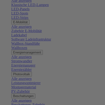
Alle anzeigen
Klassische LED-Lampen
LED-Panels
LED-Spots
LED-Strips
E-Mobilität
Alle anzeigen
Zubehör E-Mobilität
Ladekabel
Software Ladeinfrastruktur
Wallbox-Standfüße
Wallboxen
Energiemanagement
Alle anzeigen
Stromwandler
Energiemanager
Energiezähler
Photovoltaik
Alle anzeigen
Leistungsoptimierer
Montagematerial
PV-Zubehör
Beschattungen
Alle anzeigen
Beschattungs-Zubehör