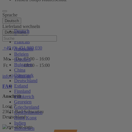
Sprache
Deutsch
Lieferland wechseln
Deutsch
Deutschland
English
Hilfe
Français
+49 (0) 451 989 030
Australien
Belgien
Mo. – Do.
07:00 – 16:00
Brasilien
Bulgarien
Fr.
08:00 – 15:00
China
Dänemark
info@voltus.de
Deutschland
Estland
FAQ
Finnland
Anschrift
Frankreich
Georgien
Loog 7
Griechenland
23611 Bad Schwartau
Großbritannien
Deutschland
Hong Kong
Indien
Indonesien