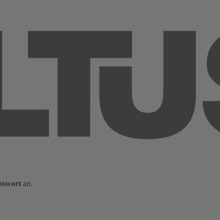
sswort
an.