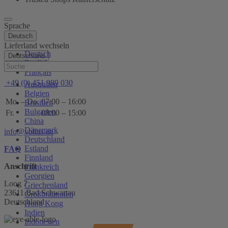
Sprache
Deutsch
Lieferland wechseln
Deutsch
Deutschland
English
Hilfe
Français
+49 (0) 451 989 030
Australien
Belgien
Mo. – Do.
07:00 – 16:00
Brasilien
Bulgarien
Fr.
08:00 – 15:00
China
Dänemark
info@voltus.de
Deutschland
Estland
FAQ
Finnland
Anschrift
Frankreich
Georgien
Loog 7
Griechenland
23611 Bad Schwartau
Großbritannien
Deutschland
Hong Kong
Indien
Indonesien