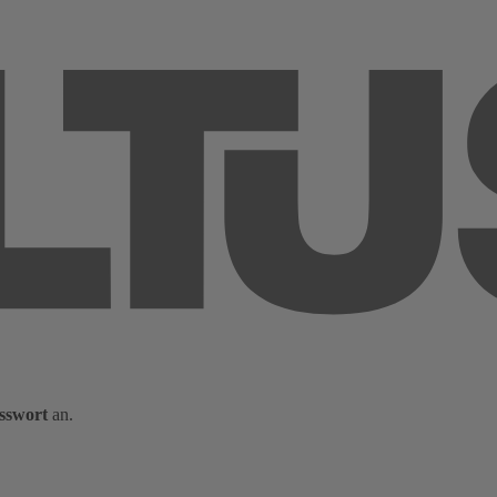
sswort
an.