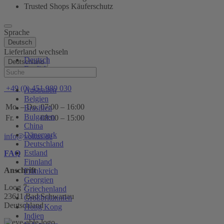
Trusted Shops Käuferschutz
Sprache
Deutsch
Lieferland wechseln
Deutsch
Deutschland
English
Hilfe
+49 (0) 451 989 030
Australien
Belgien
Mo. – Do.
07:00 – 16:00
Brasilien
Bulgarien
Fr.
08:00 – 15:00
China
Dänemark
info@voltus.de
Deutschland
Estland
FAQ
Finnland
Anschrift
Frankreich
Georgien
Loog 7
Griechenland
23611 Bad Schwartau
Großbritannien
Deutschland
Hong Kong
Indien