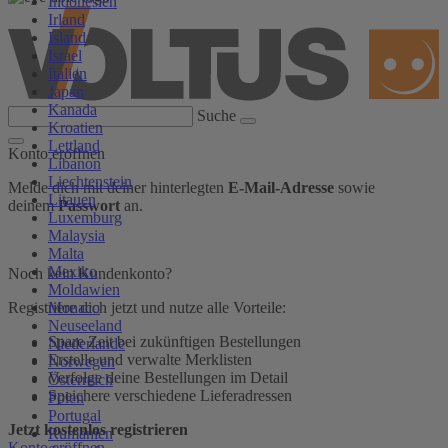
Indonesien
Irland
Island
Israel
Italien
Japan
Kanada
Suche
Kroatien
Lettland
Konto eröffnen
Libanon
Liechtenstein
Melde dich mit deiner hinterlegten
E-Mail-Adresse
sowie
Litauen
deinem
Passwort
an.
Luxemburg
Malaysia
Malta
Mexiko
Noch kein Kundenkonto?
Moldawien
Monaco
Registriere dich jetzt und nutze alle Vorteile:
Neuseeland
Spare Zeit bei zukünftigen Bestellungen
Niederlande
Erstelle und verwalte Merklisten
Norwegen
Verfolge deine Bestellungen im Detail
Österreich
Speichere verschiedene Lieferadressen
Polen
Portugal
Jetzt kostenlos registrieren
Rumänien
Konto eröffnen