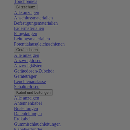
Touchpanels
Blitzschutz
Alle anzeigen
Anschlussmaterialien
Befestigungsmaterialien
Erdermaterialien
Fangstangen
Leitungsmaterialien
Potentialausgleichsschienen
Gerätedosen
Alle anzeigen
Abzweigdosen
Abzweigkästen
Gerätedosen-Zubehör
Geräteträger
Leuchtenauslässe
Schalterdosen
Kabel und Leitungen
Alle anzeigen
Antennenkabel
Busleitungen
Datenleitungen
Erdkabel
Gummischlauchleitungen
Kabelverbinder