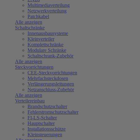
Multimediaverteilung
Netzwerkverteilung
Patchkabel
Alle anzeigen
Schaltschränke
Innenausbausysteme
Kleinverteiler
Komplettschränke
Modulare Schränke
Schaltschrank-Zubehör
Alle anzeigen
Steckvorrichtungen
CEE-Steckvorrichtungen
Mehrfachsteckdosen
Verlängerungsleitungen
Netzanschluss-Zubehör
Alle anzeigen
Verteilereinbau
Brandschutzschalter
Fehlerstromschutzschalter
FI-LS-Schalter
Hauptschalter
Installationsschütze
Kleinsteuerungen