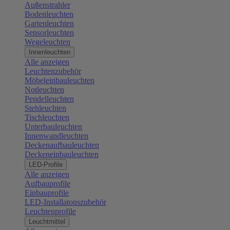
Außenstrahler
Bodenleuchten
Gartenleuchten
Sensorleuchten
Wegeleuchten
Innenleuchten
Alle anzeigen
Leuchtenzubehör
Möbeleinbauleuchten
Notleuchten
Pendelleuchten
Stehleuchten
Tischleuchten
Unterbauleuchten
Innenwandleuchten
Deckenaufbauleuchten
Deckeneinbauleuchten
LED-Profile
Alle anzeigen
Aufbauprofile
Einbauprofile
LED-Installatonszubehör
Leuchtenprofile
Leuchtmittel