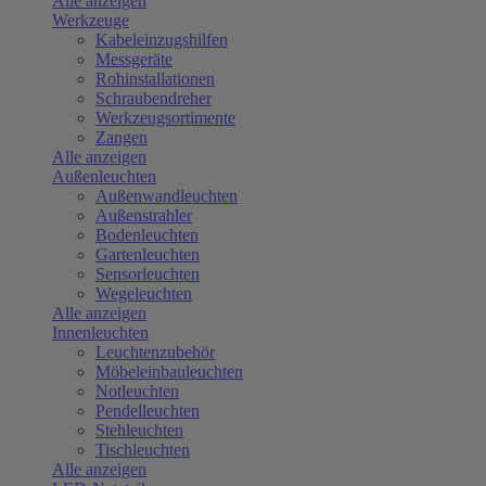
Alle anzeigen
Werkzeuge
Kabeleinzugshilfen
Messgeräte
Rohinstallationen
Schraubendreher
Werkzeugsortimente
Zangen
Alle anzeigen
Außenleuchten
Außenwandleuchten
Außenstrahler
Bodenleuchten
Gartenleuchten
Sensorleuchten
Wegeleuchten
Alle anzeigen
Innenleuchten
Leuchtenzubehör
Möbeleinbauleuchten
Notleuchten
Pendelleuchten
Stehleuchten
Tischleuchten
Alle anzeigen