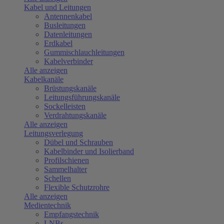
Kabel und Leitungen
Antennenkabel
Busleitungen
Datenleitungen
Erdkabel
Gummischlauchleitungen
Kabelverbinder
Alle anzeigen
Kabelkanäle
Brüstungskanäle
Leitungsführungskanäle
Sockelleisten
Verdrahtungskanäle
Alle anzeigen
Leitungsverlegung
Dübel und Schrauben
Kabelbinder und Isolierband
Profilschienen
Sammelhalter
Schellen
Flexible Schutzrohre
Alle anzeigen
Medientechnik
Empfangstechnik
LNBs