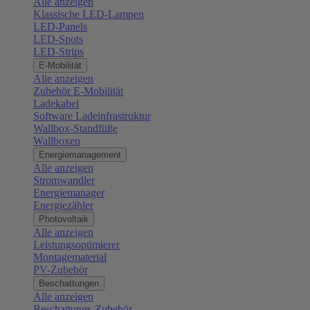
Alle anzeigen
Klassische LED-Lampen
LED-Panels
LED-Spots
LED-Strips
E-Mobilität
Alle anzeigen
Zubehör E-Mobilität
Ladekabel
Software Ladeinfrastruktur
Wallbox-Standfüße
Wallboxen
Energiemanagement
Alle anzeigen
Stromwandler
Energiemanager
Energiezähler
Photovoltaik
Alle anzeigen
Leistungsoptimierer
Montagematerial
PV-Zubehör
Beschattungen
Alle anzeigen
Beschattungs-Zubehör