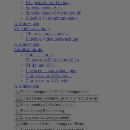
Klingeltaster und Gongs
Sprechanlagen-Sets
Sprechanlagen-Systemmodule
Zubehör Türkommunikation
Alle anzeigen
Videoüberwachung
Überwachungskameras
Zubehör Videoüberwachung
Alle anzeigen
Zutrittskontrolle
Codetastaturen
Fingerprint-Zutrittskontrollen
RFID und NFC
Lizenzen Türsprechanlagen
Zutrittskontroll-Zentralen
Zutrittskontroll-Zubehör
Alle anzeigen
Schalterprogramme
Smart Home Systeme
Elektromaterial
Beleuchtung
Energiewende
Lüftung und Klima