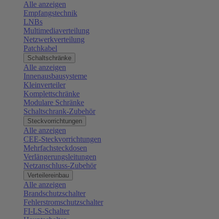
Alle anzeigen
Empfangstechnik
LNBs
Multimediaverteilung
Netzwerkverteilung
Patchkabel
Schaltschränke
Alle anzeigen
Innenausbausysteme
Kleinverteiler
Komplettschränke
Modulare Schränke
Schaltschrank-Zubehör
Steckvorrichtungen
Alle anzeigen
CEE-Steckvorrichtungen
Mehrfachsteckdosen
Verlängerungsleitungen
Netzanschluss-Zubehör
Verteilereinbau
Alle anzeigen
Brandschutzschalter
Fehlerstromschutzschalter
FI-LS-Schalter