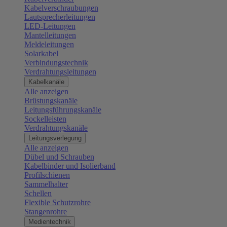
Kabelverschraubungen
Lautsprecherleitungen
LED-Leitungen
Mantelleitungen
Meldeleitungen
Solarkabel
Verbindungstechnik
Verdrahtungsleitungen
Kabelkanäle
Alle anzeigen
Brüstungskanäle
Leitungsführungskanäle
Sockelleisten
Verdrahtungskanäle
Leitungsverlegung
Alle anzeigen
Dübel und Schrauben
Kabelbinder und Isolierband
Profilschienen
Sammelhalter
Schellen
Flexible Schutzrohre
Stangenrohre
Medientechnik