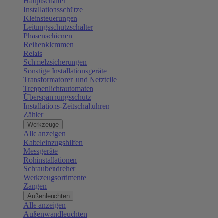
Hauptschalter
Installationsschütze
Kleinsteuerungen
Leitungsschutzschalter
Phasenschienen
Reihenklemmen
Relais
Schmelzsicherungen
Sonstige Installationsgeräte
Transformatoren und Netzteile
Treppenlichtautomaten
Überspannungsschutz
Installations-Zeitschaltuhren
Zähler
Werkzeuge
Alle anzeigen
Kabeleinzugshilfen
Messgeräte
Rohinstallationen
Schraubendreher
Werkzeugsortimente
Zangen
Außenleuchten
Alle anzeigen
Außenwandleuchten