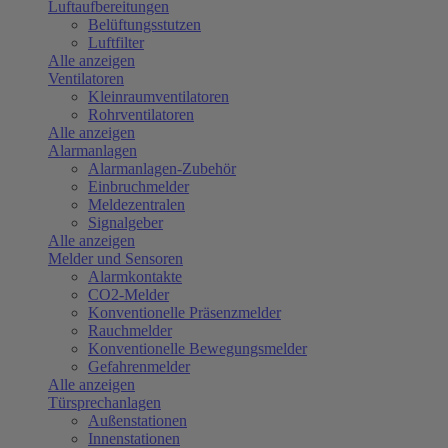
Luftaufbereitungen
Belüftungsstutzen
Luftfilter
Alle anzeigen
Ventilatoren
Kleinraumventilatoren
Rohrventilatoren
Alle anzeigen
Alarmanlagen
Alarmanlagen-Zubehör
Einbruchmelder
Meldezentralen
Signalgeber
Alle anzeigen
Melder und Sensoren
Alarmkontakte
CO2-Melder
Konventionelle Präsenzmelder
Rauchmelder
Konventionelle Bewegungsmelder
Gefahrenmelder
Alle anzeigen
Türsprechanlagen
Außenstationen
Innenstationen