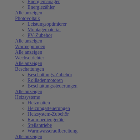
Energiemanager
Energiezähler
Alle anzeigen
Photovoltaik
Leistungsoptimierer
Montagematerial
PV-Zubehör
Alle anzeigen
Wärmepumpen
Alle anzeigen
Wechselrichter
Alle anzeigen
Beschattungen
Beschattungs-Zubehör
Rollladenmotoren
Beschattungssteuerungen
Alle anzeigen
Heizsysteme
Heizmatten
Heizungssteuerungen
Heizsystem-Zubehör
Raumbediengeräte
Stellantriebe
Warmwasseraufbereitung
Alle anzeigen