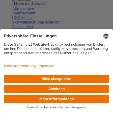
Melder und Sensoren
Alle anzeigen
Alarmkontakte
CO2-Melder
Konventionelle Präsenzmelder
Rauchmelder
Konventionelle Bewegungsmelder
Gefahrenmelder
Zubehör Melder und Sensoren
Türsprechanlagen
Alle anzeigen
Außenstationen
Innenstationen
Klingeltaster und Gongs
Sprechanlagen-Sets
Sprechanlagen-Systemmodule
Zubehör Türkommunikation
Videoüberwachung
Alle anzeigen
Überwachungskameras
Zubehör Videoüberwachung
Zutrittskontrolle
Alle anzeigen
Codetastaturen