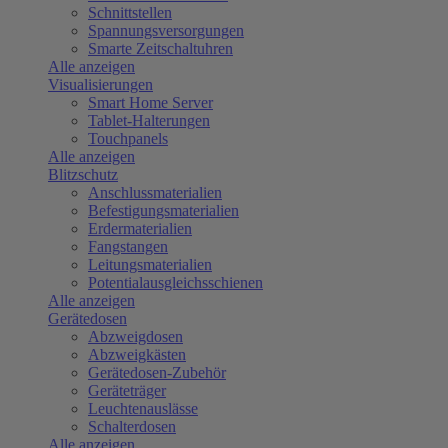
Schnittstellen
Spannungsversorgungen
Smarte Zeitschaltuhren
Alle anzeigen
Visualisierungen
Smart Home Server
Tablet-Halterungen
Touchpanels
Alle anzeigen
Blitzschutz
Anschlussmaterialien
Befestigungsmaterialien
Erdermaterialien
Fangstangen
Leitungsmaterialien
Potentialausgleichsschienen
Alle anzeigen
Gerätedosen
Abzweigdosen
Abzweigkästen
Gerätedosen-Zubehör
Geräteträger
Leuchtenauslässe
Schalterdosen
Alle anzeigen