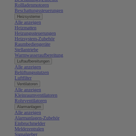
Rollladenmotoren
Beschattungssteuerungen
Heizsysteme
Alle anzeigen
Heizmatten
Heizungssteuerungen
Heizsystem-Zubehör
Raumbediengeräte
Stellantriebe
Warmwasseraufbereitung
Luftaufbereitungen
Alle anzeigen
Belüftungsstutzen
Luftfilter
Ventilatoren
Alle anzeigen
Kleinraumventilatoren
Rohrventilatoren
Alarmanlagen
Alle anzeigen
Alarmanlagen-Zubehör
Einbruchmelder
Meldezentralen
Signalgeber