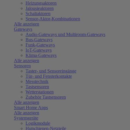
Heizungsaktoren
Jalousieaktoren
Schaltaktoren
Sensor-Aktor-Kombinationen
Alle anzeigen
Gateways
Audio-Gateways und Multiroom-Gateways
Bus-Gateways
Funk-Gateways
IoT-Gateways
Klima-Gateways
Alle anzeigen
Sensoren
Taster- und Sensoreingänge
Tür- und Fensterkontakte
Messtechnik
Tastsensoren
Wetterstationen
Zubehör Tastsensoren
Alle anzeigen
Smart Home Apps
Alle anzeigen
Systemgeräte
Logikmodule
Hutschienen-Netzteile