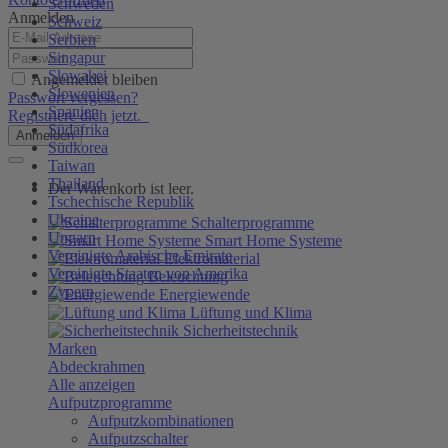
Schweden
Anmelden
Schweiz
Serbien
Singapur
Slowakei
Angemeldet bleiben
Slowenien
Passwort vergessen?
Spanien
Registriere dich jetzt.
Südafrika
Anmelden
Südkorea
Taiwan
Thailand
Der Warenkorb ist leer.
Tschechische Republik
Ukraine
Schalterprogramme
Ungarn
Smart Home Systeme
Vereinigte Arabische Emirate
Elektromaterial
Vereinigte Staaten von Amerika
Beleuchtung
Zypern
Energiewende
Lüftung und Klima
Sicherheitstechnik
Marken
Abdeckrahmen
Alle anzeigen
Aufputzprogramme
Aufputzkombinationen
Aufputzschalter