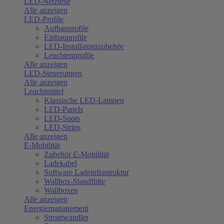
LED-Netzteile
Alle anzeigen
LED-Profile
Aufbauprofile
Einbauprofile
LED-Installatonszubehör
Leuchtenprofile
Alle anzeigen
LED-Steuerungen
Alle anzeigen
Leuchtmittel
Klassische LED-Lampen
LED-Panels
LED-Spots
LED-Strips
Alle anzeigen
E-Mobilität
Zubehör E-Mobilität
Ladekabel
Software Ladeinfrastruktur
Wallbox-Standfüße
Wallboxen
Alle anzeigen
Energiemanagement
Stromwandler