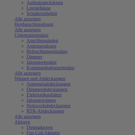
Aufputzsteckdosen
Leergehäuse
Schalterzubehör
Alle anzeigen
Herdanschlussdosen
Alle anzeigen
Unterputzeinsätze
Anschlusssäulen
Antennendosen
Beleuchtungseinsätze
Dimmer
Jalousieeinsätze
Kommunikationseinsätze
Alle anzeigen
Wippen und Abdeckungen
Antennenabdeckungen
Dimmerabdeckungen
Elektronikaufsätze
Jalousiewippen
Netzwerkabdeckungen
RTR-Abdeckungen
Alle anzeigen
Aktoren
Dimmaktoren
Fan Coil Aktoren