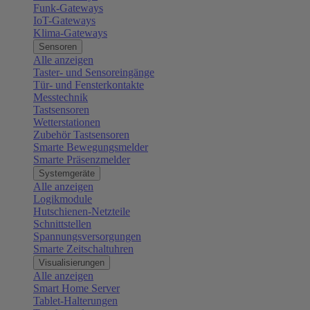
Funk-Gateways
IoT-Gateways
Klima-Gateways
Sensoren
Alle anzeigen
Taster- und Sensoreingänge
Tür- und Fensterkontakte
Messtechnik
Tastsensoren
Wetterstationen
Zubehör Tastsensoren
Smarte Bewegungsmelder
Smarte Präsenzmelder
Systemgeräte
Alle anzeigen
Logikmodule
Hutschienen-Netzteile
Schnittstellen
Spannungsversorgungen
Smarte Zeitschaltuhren
Visualisierungen
Alle anzeigen
Smart Home Server
Tablet-Halterungen