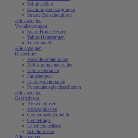
Schnittstellen
Spannungsversorgungen
Smarte Zeitschaltuhren
Alle anzeigen
Visualisierungen
Smart Home Server
Tablet-Halterungen
Touchpanels
Alle anzeigen
Blitzschutz
Anschlussmaterialien
Befestigungsmaterialien
Erdermaterialien
Fangstangen
Leitungsmaterialien
Potentialausgleichsschienen
Alle anzeigen
Gerätedosen
Abzweigdosen
Abzweigkästen
Gerätedosen-Zubehör
Geräteträger
Leuchtenauslässe
Schalterdosen
Alle anzeigen