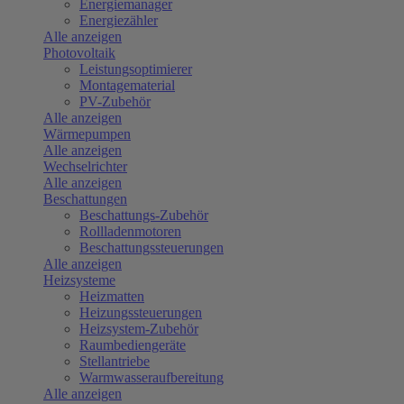
Energiemanager
Energiezähler
Alle anzeigen
Photovoltaik
Leistungsoptimierer
Montagematerial
PV-Zubehör
Alle anzeigen
Wärmepumpen
Alle anzeigen
Wechselrichter
Alle anzeigen
Beschattungen
Beschattungs-Zubehör
Rollladenmotoren
Beschattungssteuerungen
Alle anzeigen
Heizsysteme
Heizmatten
Heizungssteuerungen
Heizsystem-Zubehör
Raumbediengeräte
Stellantriebe
Warmwasseraufbereitung
Alle anzeigen