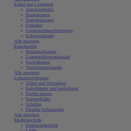
Kabel und Leitungen
Antennenkabel
Busleitungen
Datenleitungen
Erdkabel
Gummischlauchleitungen
Kabelverbinder
Alle anzeigen
Kabelkanäle
Brüstungskanäle
Leitungsführungskanäle
Sockelleisten
Verdrahtungskanäle
Alle anzeigen
Leitungsverlegung
Dübel und Schrauben
Kabelbinder und Isolierband
Profilschienen
Sammelhalter
Schellen
Flexible Schutzrohre
Alle anzeigen
Medientechnik
Empfangstechnik
LNBs