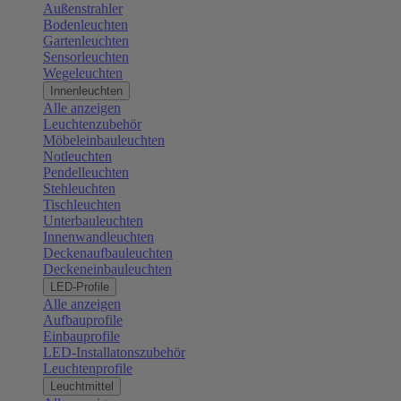
Außenstrahler
Bodenleuchten
Gartenleuchten
Sensorleuchten
Wegeleuchten
Innenleuchten
Alle anzeigen
Leuchtenzubehör
Möbeleinbauleuchten
Notleuchten
Pendelleuchten
Stehleuchten
Tischleuchten
Unterbauleuchten
Innenwandleuchten
Deckenaufbauleuchten
Deckeneinbauleuchten
LED-Profile
Alle anzeigen
Aufbauprofile
Einbauprofile
LED-Installatonszubehör
Leuchtenprofile
Leuchtmittel