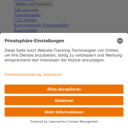
Melder und Sensoren
Alle anzeigen
Alarmkontakte
CO2-Melder
Konventionelle Präsenzmelder
Rauchmelder
Konventionelle Bewegungsmelder
Gefahrenmelder
Zubehör Melder und Sensoren
Türsprechanlagen
Alle anzeigen
Außenstationen
Innenstationen
Klingeltaster und Gongs
Sprechanlagen-Sets
Sprechanlagen-Systemmodule
Zubehör Türkommunikation
Videoüberwachung
Alle anzeigen
Überwachungskameras
Zubehör Videoüberwachung
Zutrittskontrolle
Alle anzeigen
Codetastaturen