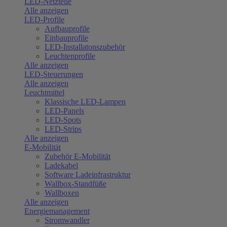
LED-Netzteile
Alle anzeigen
LED-Profile
Aufbauprofile
Einbauprofile
LED-Installatonszubehör
Leuchtenprofile
Alle anzeigen
LED-Steuerungen
Alle anzeigen
Leuchtmittel
Klassische LED-Lampen
LED-Panels
LED-Spots
LED-Strips
Alle anzeigen
E-Mobilität
Zubehör E-Mobilität
Ladekabel
Software Ladeinfrastruktur
Wallbox-Standfüße
Wallboxen
Alle anzeigen
Energiemanagement
Stromwandler