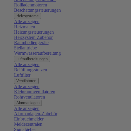
Rollladenmotoren
Beschattungssteuerungen
Heizsysteme
Alle anzeigen
Heizmatten
Heizungssteuerungen
Heizsystem-Zubehör
Raumbediengeräte
Stellantriebe
Warmwasseraufbereitung
Luftaufbereitungen
Alle anzeigen
Belüftungsstutzen
Luftfilter
Ventilatoren
Alle anzeigen
Kleinraumventilatoren
Rohrventilatoren
Alarmanlagen
Alle anzeigen
Alarmanlagen-Zubehör
Einbruchmelder
Meldezentralen
Signalgeber