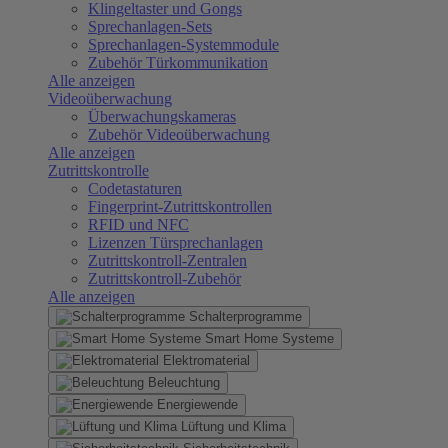
Klingeltaster und Gongs
Sprechanlagen-Sets
Sprechanlagen-Systemmodule
Zubehör Türkommunikation
Alle anzeigen
Videoüberwachung
Überwachungskameras
Zubehör Videoüberwachung
Alle anzeigen
Zutrittskontrolle
Codetastaturen
Fingerprint-Zutrittskontrollen
RFID und NFC
Lizenzen Türsprechanlagen
Zutrittskontroll-Zentralen
Zutrittskontroll-Zubehör
Alle anzeigen
Schalterprogramme
Smart Home Systeme
Elektromaterial
Beleuchtung
Energiewende
Lüftung und Klima