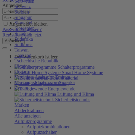
Schweden
Anmelden
Schweiz
Serbien
Singapur
Slowakei
Angemeldet bleiben
Slowenien
Passwort vergessen?
Spanien
Registriere dich jetzt.
Südafrika
Anmelden
Südkorea
Taiwan
Thailand
Der Warenkorb ist leer.
Tschechische Republik
Ukraine
Schalterprogramme
Ungarn
Smart Home Systeme
Vereinigte Arabische Emirate
Elektromaterial
Vereinigte Staaten von Amerika
Beleuchtung
Zypern
Energiewende
Lüftung und Klima
Sicherheitstechnik
Marken
Abdeckrahmen
Alle anzeigen
Aufputzprogramme
Aufputzkombinationen
Aufputzschalter