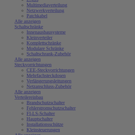
Multimediaverteilung
Netzwerkverteilung
Patchkabel
Alle anzeigen
Schaltschränke
Innenausbausysteme
Kleinverteiler
Komplettschränke
Modulare Schränke
Schaltschrank-Zubehör
Alle anzeigen
Steckvorrichtungen
CEE-Steckvorrichtungen
Mehrfachsteckdosen
Verlängerungsleitungen
Netzanschluss-Zubehör
Alle anzeigen
Verteilereinbau
Brandschutzschalter
Fehlerstromschutzschalter
FI-LS-Schalter
Hauptschalter
Installationsschütze
Kleinsteuerungen