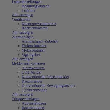
Luftaufbereitungen
Belüftungsstutzen
Luftfilter
Alle anzeigen
Ventilatoren
Kleinraumventilatoren
Rohrventilatoren
Alle anzeigen
Alarmanlagen
Alarmanlagen-Zubehör
Einbruchmelder
Meldezentralen
Signalgeber
Alle anzeigen
Melder und Sensoren
Alarmkontakte
CO2-Melder
Konventionelle Präsenzmelder
Rauchmelder
Konventionelle Bewegungsmelder
Gefahrenmelder
Alle anzeigen
Türsprechanlagen
Außenstationen
Innenstationen