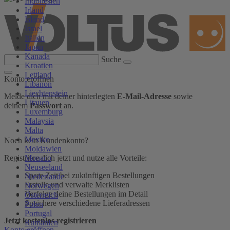
Indonesien
Irland
Island
Israel
Italien
Japan
Kanada
Suche
Kroatien
Lettland
Konto eröffnen
Libanon
Liechtenstein
Melde dich mit deiner hinterlegten
E-Mail-Adresse
sowie
Litauen
deinem
Passwort
an.
Luxemburg
Malaysia
Malta
Mexiko
Noch kein Kundenkonto?
Moldawien
Monaco
Registriere dich jetzt und nutze alle Vorteile:
Neuseeland
Spare Zeit bei zukünftigen Bestellungen
Niederlande
Erstelle und verwalte Merklisten
Norwegen
Verfolge deine Bestellungen im Detail
Österreich
Speichere verschiedene Lieferadressen
Polen
Portugal
Jetzt kostenlos registrieren
Rumänien
Konto eröffnen