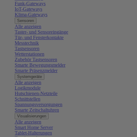
Funk-Gateways
IoT-Gateways
Klima-Gateways
Sensoren
Alle anzeigen
Taster- und Sensoreingänge
Tür- und Fensterkontakte
Messtechnik
Tastsensoren
Wetterstationen
Zubehör Tastsensoren
Smarte Bewegungsmelder
Smarte Präsenzmelder
Systemgeräte
Alle anzeigen
Logikmodule
Hutschienen-Netzteile
Schnittstellen
Spannungsversorgungen
Smarte Zeitschaltuhren
Visualisierungen
Alle anzeigen
Smart Home Server
Tablet-Halterungen