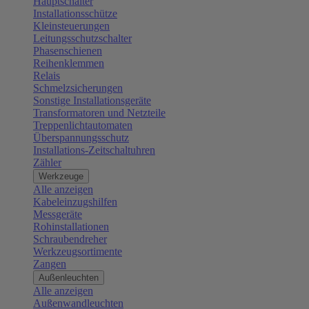
Hauptschalter
Installationsschütze
Kleinsteuerungen
Leitungsschutzschalter
Phasenschienen
Reihenklemmen
Relais
Schmelzsicherungen
Sonstige Installationsgeräte
Transformatoren und Netzteile
Treppenlichtautomaten
Überspannungsschutz
Installations-Zeitschaltuhren
Zähler
Werkzeuge
Alle anzeigen
Kabeleinzugshilfen
Messgeräte
Rohinstallationen
Schraubendreher
Werkzeugsortimente
Zangen
Außenleuchten
Alle anzeigen
Außenwandleuchten