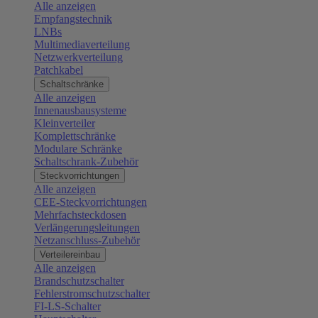
Alle anzeigen
Empfangstechnik
LNBs
Multimediaverteilung
Netzwerkverteilung
Patchkabel
Schaltschränke
Alle anzeigen
Innenausbausysteme
Kleinverteiler
Komplettschränke
Modulare Schränke
Schaltschrank-Zubehör
Steckvorrichtungen
Alle anzeigen
CEE-Steckvorrichtungen
Mehrfachsteckdosen
Verlängerungsleitungen
Netzanschluss-Zubehör
Verteilereinbau
Alle anzeigen
Brandschutzschalter
Fehlerstromschutzschalter
FI-LS-Schalter