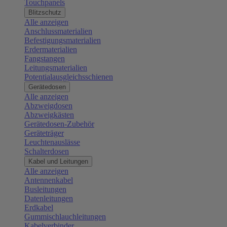
Touchpanels
Blitzschutz
Alle anzeigen
Anschlussmaterialien
Befestigungsmaterialien
Erdermaterialien
Fangstangen
Leitungsmaterialien
Potentialausgleichsschienen
Gerätedosen
Alle anzeigen
Abzweigdosen
Abzweigkästen
Gerätedosen-Zubehör
Geräteträger
Leuchtenauslässe
Schalterdosen
Kabel und Leitungen
Alle anzeigen
Antennenkabel
Busleitungen
Datenleitungen
Erdkabel
Gummischlauchleitungen
Kabelverbinder