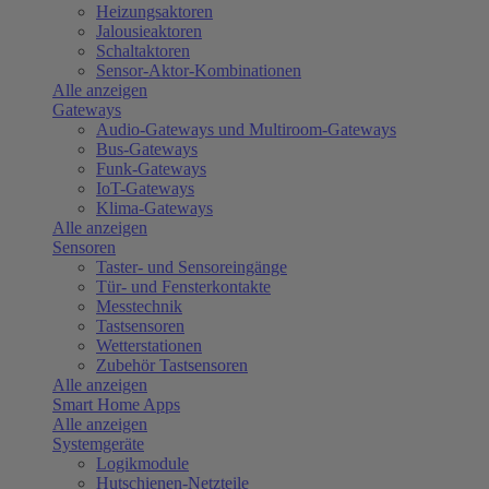
Heizungsaktoren
Jalousieaktoren
Schaltaktoren
Sensor-Aktor-Kombinationen
Alle anzeigen
Gateways
Audio-Gateways und Multiroom-Gateways
Bus-Gateways
Funk-Gateways
IoT-Gateways
Klima-Gateways
Alle anzeigen
Sensoren
Taster- und Sensoreingänge
Tür- und Fensterkontakte
Messtechnik
Tastsensoren
Wetterstationen
Zubehör Tastsensoren
Alle anzeigen
Smart Home Apps
Alle anzeigen
Systemgeräte
Logikmodule
Hutschienen-Netzteile