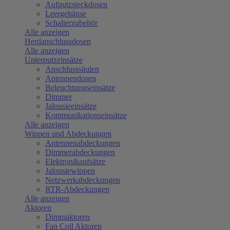
Aufputzsteckdosen
Leergehäuse
Schalterzubehör
Alle anzeigen
Herdanschlussdosen
Alle anzeigen
Unterputzeinsätze
Anschlusssäulen
Antennendosen
Beleuchtungseinsätze
Dimmer
Jalousieeinsätze
Kommunikationseinsätze
Alle anzeigen
Wippen und Abdeckungen
Antennenabdeckungen
Dimmerabdeckungen
Elektronikaufsätze
Jalousiewippen
Netzwerkabdeckungen
RTR-Abdeckungen
Alle anzeigen
Aktoren
Dimmaktoren
Fan Coil Aktoren