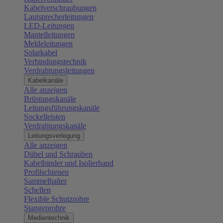
Kabelverschraubungen
Lautsprecherleitungen
LED-Leitungen
Mantelleitungen
Meldeleitungen
Solarkabel
Verbindungstechnik
Verdrahtungsleitungen
Kabelkanäle
Alle anzeigen
Brüstungskanäle
Leitungsführungskanäle
Sockelleisten
Verdrahtungskanäle
Leitungsverlegung
Alle anzeigen
Dübel und Schrauben
Kabelbinder und Isolierband
Profilschienen
Sammelhalter
Schellen
Flexible Schutzrohre
Stangenrohre
Medientechnik