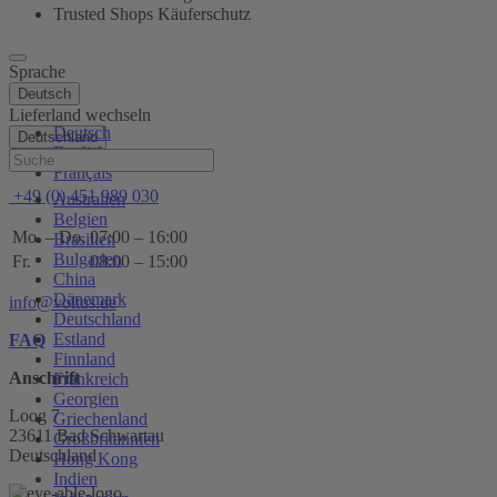
Trusted Shops Käuferschutz
Sprache
Deutsch
Lieferland wechseln
Deutsch
Deutschland
English
Hilfe
Français
+49 (0) 451 989 030
Australien
Belgien
Mo. – Do.
07:00 – 16:00
Brasilien
Bulgarien
Fr.
08:00 – 15:00
China
Dänemark
info@voltus.de
Deutschland
Estland
FAQ
Finnland
Anschrift
Frankreich
Georgien
Loog 7
Griechenland
23611 Bad Schwartau
Großbritannien
Deutschland
Hong Kong
Indien