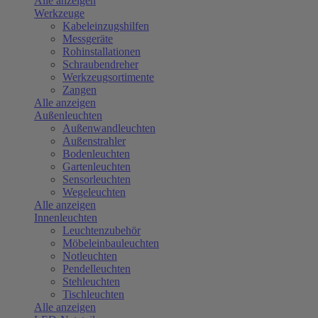
Alle anzeigen
Werkzeuge
Kabeleinzugshilfen
Messgeräte
Rohinstallationen
Schraubendreher
Werkzeugsortimente
Zangen
Alle anzeigen
Außenleuchten
Außenwandleuchten
Außenstrahler
Bodenleuchten
Gartenleuchten
Sensorleuchten
Wegeleuchten
Alle anzeigen
Innenleuchten
Leuchtenzubehör
Möbeleinbauleuchten
Notleuchten
Pendelleuchten
Stehleuchten
Tischleuchten
Alle anzeigen