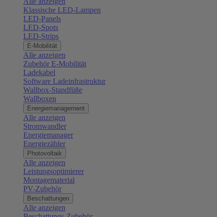
Alle anzeigen
Klassische LED-Lampen
LED-Panels
LED-Spots
LED-Strips
E-Mobilität
Alle anzeigen
Zubehör E-Mobilität
Ladekabel
Software Ladeinfrastruktur
Wallbox-Standfüße
Wallboxen
Energiemanagement
Alle anzeigen
Stromwandler
Energiemanager
Energiezähler
Photovoltaik
Alle anzeigen
Leistungsoptimierer
Montagematerial
PV-Zubehör
Beschattungen
Alle anzeigen
Beschattungs-Zubehör