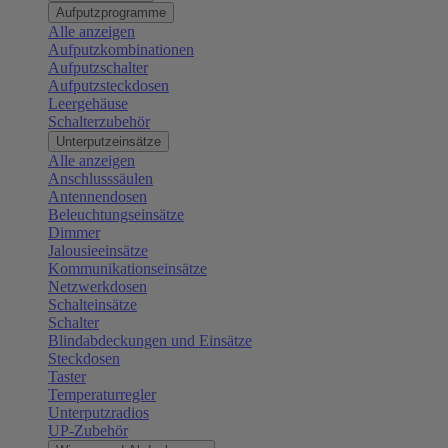
Aufputzprogramme
Alle anzeigen
Aufputzkombinationen
Aufputzschalter
Aufputzsteckdosen
Leergehäuse
Schalterzubehör
Unterputzeinsätze
Alle anzeigen
Anschlusssäulen
Antennendosen
Beleuchtungseinsätze
Dimmer
Jalousieeinsätze
Kommunikationseinsätze
Netzwerkdosen
Schalteinsätze
Schalter
Blindabdeckungen und Einsätze
Steckdosen
Taster
Temperaturregler
Unterputzradios
UP-Zubehör