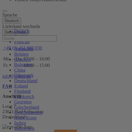
Sprache
Deutsch
Lieferland wechseln
Deutsch
Deutschland
English
Hilfe
Français
+49 (0) 451 989 030
Australien
Belgien
Mo. – Do.
07:00 – 16:00
Brasilien
Bulgarien
Fr.
08:00 – 15:00
China
Dänemark
info@voltus.de
Deutschland
Estland
FAQ
Finnland
Anschrift
Frankreich
Georgien
Loog 7
Griechenland
23611 Bad Schwartau
Großbritannien
Deutschland
Hong Kong
Indien
Indonesien