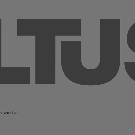
sswort
an.