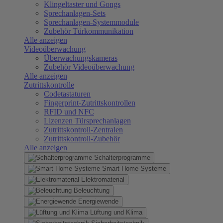
Klingeltaster und Gongs
Sprechanlagen-Sets
Sprechanlagen-Systemmodule
Zubehör Türkommunikation
Alle anzeigen
Videoüberwachung
Überwachungskameras
Zubehör Videoüberwachung
Alle anzeigen
Zutrittskontrolle
Codetastaturen
Fingerprint-Zutrittskontrollen
RFID und NFC
Lizenzen Türsprechanlagen
Zutrittskontroll-Zentralen
Zutrittskontroll-Zubehör
Alle anzeigen
Schalterprogramme
Smart Home Systeme
Elektromaterial
Beleuchtung
Energiewende
Lüftung und Klima