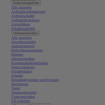
Aufputzprogramme
Alle anzeigen
Aufputzkombinationen
Aufputzschalter
Aufputzsteckdosen
Leergehäuse
Schalterzubehör
Unterputzeinsätze
Alle anzeigen
Anschlusssäulen
Antennendosen
Beleuchtungseinsätze
Dimmer
Jalousieeinsätze
Kommunikationseinsätze
Netzwerkdosen
Schalteinsätze
Schalter
Blindabdeckungen und Einsätze
Steckdosen
Taster
Temperaturregler
Unterputzradios
UP-Zubehör