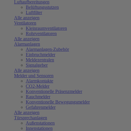
Luftaufbereitungen
Belüftungsstutzen
Luftfilter
Alle anzeigen
Ventilatoren
Kleinraumventilatoren
Rohrventilatoren
Alle anzeigen
Alarmanlagen
Alarmanlagen-Zubehör
Einbruchmelder
Meldezentralen
Signalgeber
Alle anzeigen
Melder und Sensoren
Alarmkontakte
CO2-Melder
Konventionelle Präsenzmelder
Rauchmelder
Konventionelle Bewegungsmelder
Gefahrenmelder
Alle anzeigen
Türsprechanlagen
Außenstationen
Innenstationen