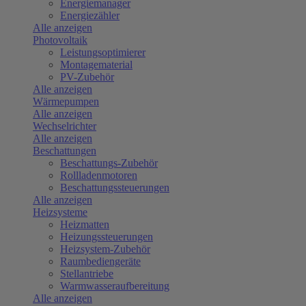
Energiemanager
Energiezähler
Alle anzeigen
Photovoltaik
Leistungsoptimierer
Montagematerial
PV-Zubehör
Alle anzeigen
Wärmepumpen
Alle anzeigen
Wechselrichter
Alle anzeigen
Beschattungen
Beschattungs-Zubehör
Rollladenmotoren
Beschattungssteuerungen
Alle anzeigen
Heizsysteme
Heizmatten
Heizungssteuerungen
Heizsystem-Zubehör
Raumbediengeräte
Stellantriebe
Warmwasseraufbereitung
Alle anzeigen