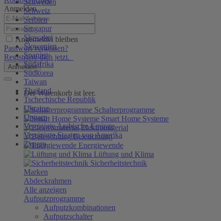
Schweden
Anmelden
Schweiz
Serbien
Singapur
Slowakei
Angemeldet bleiben
Slowenien
Passwort vergessen?
Spanien
Registriere dich jetzt.
Südafrika
Anmelden
Südkorea
Taiwan
Thailand
Der Warenkorb ist leer.
Tschechische Republik
Ukraine
Schalterprogramme
Ungarn
Smart Home Systeme
Vereinigte Arabische Emirate
Elektromaterial
Vereinigte Staaten von Amerika
Beleuchtung
Zypern
Energiewende
Lüftung und Klima
Sicherheitstechnik
Marken
Abdeckrahmen
Alle anzeigen
Aufputzprogramme
Aufputzkombinationen
Aufputzschalter