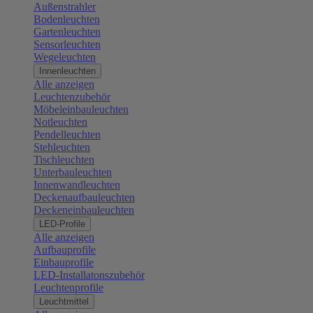
Außenstrahler
Bodenleuchten
Gartenleuchten
Sensorleuchten
Wegeleuchten
Innenleuchten
Alle anzeigen
Leuchtenzubehör
Möbeleinbauleuchten
Notleuchten
Pendelleuchten
Stehleuchten
Tischleuchten
Unterbauleuchten
Innenwandleuchten
Deckenaufbauleuchten
Deckeneinbauleuchten
LED-Profile
Alle anzeigen
Aufbauprofile
Einbauprofile
LED-Installatonszubehör
Leuchtenprofile
Leuchtmittel