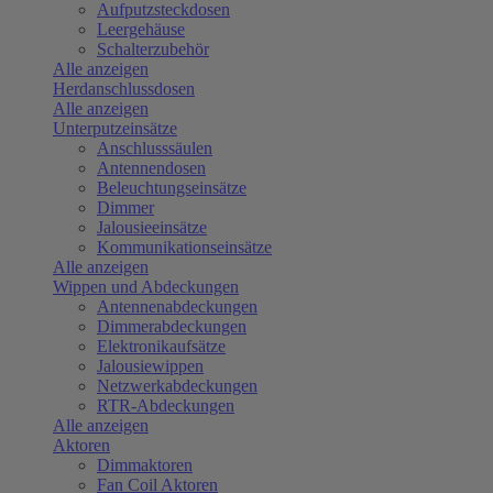
Aufputzsteckdosen
Leergehäuse
Schalterzubehör
Alle anzeigen
Herdanschlussdosen
Alle anzeigen
Unterputzeinsätze
Anschlusssäulen
Antennendosen
Beleuchtungseinsätze
Dimmer
Jalousieeinsätze
Kommunikationseinsätze
Alle anzeigen
Wippen und Abdeckungen
Antennenabdeckungen
Dimmerabdeckungen
Elektronikaufsätze
Jalousiewippen
Netzwerkabdeckungen
RTR-Abdeckungen
Alle anzeigen
Aktoren
Dimmaktoren
Fan Coil Aktoren