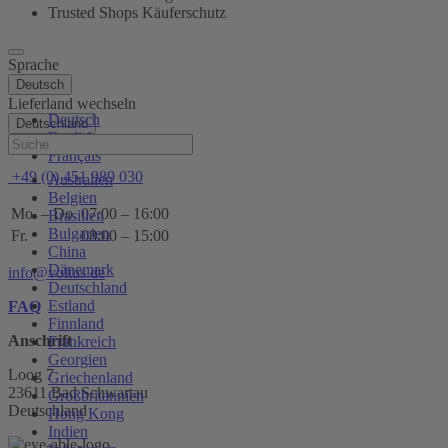
Trusted Shops Käuferschutz
Sprache
Deutsch
Lieferland wechseln
Deutsch
Deutschland
English
Hilfe
Français
+49 (0) 451 989 030
Australien
Belgien
Mo. – Do.
07:00 – 16:00
Brasilien
Bulgarien
Fr.
08:00 – 15:00
China
Dänemark
info@voltus.de
Deutschland
Estland
FAQ
Finnland
Anschrift
Frankreich
Georgien
Loog 7
Griechenland
23611 Bad Schwartau
Großbritannien
Deutschland
Hong Kong
Indien