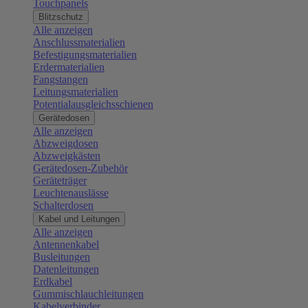
Touchpanels
Blitzschutz
Alle anzeigen
Anschlussmaterialien
Befestigungsmaterialien
Erdermaterialien
Fangstangen
Leitungsmaterialien
Potentialausgleichsschienen
Gerätedosen
Alle anzeigen
Abzweigdosen
Abzweigkästen
Gerätedosen-Zubehör
Geräteträger
Leuchtenauslässe
Schalterdosen
Kabel und Leitungen
Alle anzeigen
Antennenkabel
Busleitungen
Datenleitungen
Erdkabel
Gummischlauchleitungen
Kabelverbinder