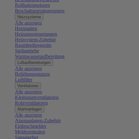
Rollladenmotoren
Beschattungssteuerungen
Heizsysteme
Alle anzeigen
Heizmatten
Heizungssteuerungen
Heizsystem-Zubehör
Raumbediengeräte
Stellantriebe
Warmwasseraufbereitung
Luftaufbereitungen
Alle anzeigen
Belüftungsstutzen
Luftfilter
Ventilatoren
Alle anzeigen
Kleinraumventilatoren
Rohrventilatoren
Alarmanlagen
Alle anzeigen
Alarmanlagen-Zubehör
Einbruchmelder
Meldezentralen
Signalgeber