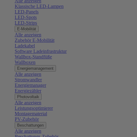
Alle anzeigen
Klassische LED-Lampen
LED-Panels
LED-Spots
LED-Strips
E-Mobilität
Alle anzeigen
Zubehör E-Mobilität
Ladekabel
Software Ladeinfrastruktur
Wallbox-Standfüße
Wallboxen
Energiemanagement
Alle anzeigen
Stromwandler
Energiemanager
Energiezähler
Photovoltaik
Alle anzeigen
Leistungsoptimierer
Montagematerial
PV-Zubehör
Beschattungen
Alle anzeigen
Beschattungs-Zubehör