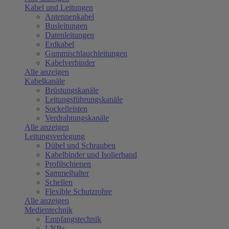
Kabel und Leitungen
Antennenkabel
Busleitungen
Datenleitungen
Erdkabel
Gummischlauchleitungen
Kabelverbinder
Alle anzeigen
Kabelkanäle
Brüstungskanäle
Leitungsführungskanäle
Sockelleisten
Verdrahtungskanäle
Alle anzeigen
Leitungsverlegung
Dübel und Schrauben
Kabelbinder und Isolierband
Profilschienen
Sammelhalter
Schellen
Flexible Schutzrohre
Alle anzeigen
Medientechnik
Empfangstechnik
LNBs