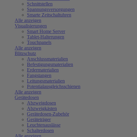
Schnittstellen
Spannungsversorgungen
Smarte Zeitschaltuhren
Alle anzeigen
Visualisierungen
Smart Home Server
Tablet-Halterungen
Touchpanels
Alle anzeigen
Blitzschutz
Anschlussmaterialien
Befestigungsmaterialien
Erdermaterialien
Fangstangen
Leitungsmaterialien
Potentialausgleichsschienen
Alle anzeigen
Gerätedosen
Abzweigdosen
Abzweigkästen
Gerätedosen-Zubehör
Geräteträger
Leuchtenauslässe
Schalterdosen
Alle anzeigen