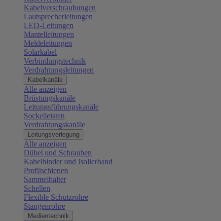
Kabelverschraubungen
Lautsprecherleitungen
LED-Leitungen
Mantelleitungen
Meldeleitungen
Solarkabel
Verbindungstechnik
Verdrahtungsleitungen
Kabelkanäle
Alle anzeigen
Brüstungskanäle
Leitungsführungskanäle
Sockelleisten
Verdrahtungskanäle
Leitungsverlegung
Alle anzeigen
Dübel und Schrauben
Kabelbinder und Isolierband
Profilschienen
Sammelhalter
Schellen
Flexible Schutzrohre
Stangenrohre
Medientechnik