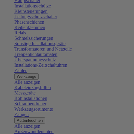
Hauptschalter
Installationsschütze
Kleinsteuerungen
Leitungsschutzschalter
Phasenschienen
Reihenklemmen
Relais
Schmelzsicherungen
Sonstige Installationsgeräte
Transformatoren und Netzteile
Treppenlichtautomaten
Überspannungsschutz
Installations-Zeitschaltuhren
Zähler
Werkzeuge
Alle anzeigen
Kabeleinzugshilfen
Messgeräte
Rohinstallationen
Schraubendreher
Werkzeugsortimente
Zangen
Außenleuchten
Alle anzeigen
Außenwandleuchten