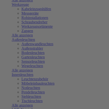
Alle anzeigen
Werkzeuge
Kabeleinzugshilfen
Messgeräte
Rohinstallationen
Schraubendreher
Werkzeugsortimente
Zangen
Alle anzeigen
Außenleuchten
Außenwandleuchten
Außenstrahler
Bodenleuchten
Gartenleuchten
Sensorleuchten
Wegeleuchten
Alle anzeigen
Innenleuchten
Leuchtenzubehör
Möbeleinbauleuchten
Notleuchten
Pendelleuchten
Stehleuchten
Tischleuchten
Alle anzeigen