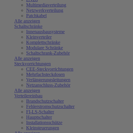
Multimediaverteilung
Netzwerkverteilung
Patchkabel
Alle anzeigen
Schaltschränke
Innenausbausysteme
Kleinverteiler
Komplettschränke
Modulare Schränke
Schaltschrank-Zubehör
Alle anzeigen
Steckvorrichtungen
CEE-Steckvorrichtungen
Mehrfachsteckdosen
Verlängerungsleitungen
Netzanschluss-Zubehör
Alle anzeigen
Verteilereinbau
Brandschutzschalter
Fehlerstromschutzschalter
FI-LS-Schalter
Hauptschalter
Installationsschütze
Kleinsteuerungen