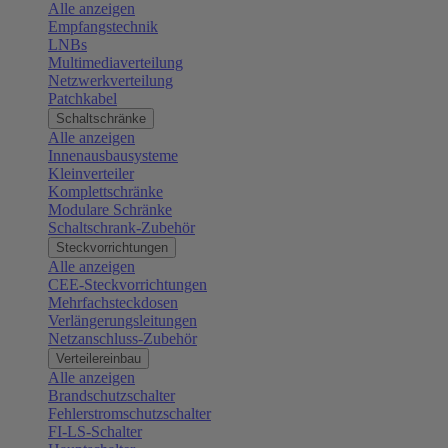
Alle anzeigen
Empfangstechnik
LNBs
Multimediaverteilung
Netzwerkverteilung
Patchkabel
Schaltschränke
Alle anzeigen
Innenausbausysteme
Kleinverteiler
Komplettschränke
Modulare Schränke
Schaltschrank-Zubehör
Steckvorrichtungen
Alle anzeigen
CEE-Steckvorrichtungen
Mehrfachsteckdosen
Verlängerungsleitungen
Netzanschluss-Zubehör
Verteilereinbau
Alle anzeigen
Brandschutzschalter
Fehlerstromschutzschalter
FI-LS-Schalter