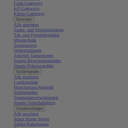
Funk-Gateways
IoT-Gateways
Klima-Gateways
Sensoren
Alle anzeigen
Taster- und Sensoreingänge
Tür- und Fensterkontakte
Messtechnik
Tastsensoren
Wetterstationen
Zubehör Tastsensoren
Smarte Bewegungsmelder
Smarte Präsenzmelder
Systemgeräte
Alle anzeigen
Logikmodule
Hutschienen-Netzteile
Schnittstellen
Spannungsversorgungen
Smarte Zeitschaltuhren
Visualisierungen
Alle anzeigen
Smart Home Server
Tablet-Halterungen