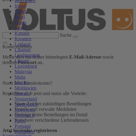
Indonesien
Irland
Island
Israel
Italien
Japan
Kanada
Suche
Kroatien
Lettland
Konto eröffnen
Libanon
Liechtenstein
Melde dich mit deiner hinterlegten
E-Mail-Adresse
sowie
Litauen
deinem
Passwort
an.
Luxemburg
Malaysia
Malta
Mexiko
Noch kein Kundenkonto?
Moldawien
Monaco
Registriere dich jetzt und nutze alle Vorteile:
Neuseeland
Spare Zeit bei zukünftigen Bestellungen
Niederlande
Erstelle und verwalte Merklisten
Norwegen
Verfolge deine Bestellungen im Detail
Österreich
Speichere verschiedene Lieferadressen
Polen
Portugal
Jetzt kostenlos registrieren
Rumänien
Konto eröffnen