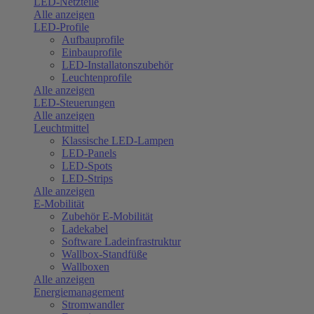
LED-Netzteile
Alle anzeigen
LED-Profile
Aufbauprofile
Einbauprofile
LED-Installatonszubehör
Leuchtenprofile
Alle anzeigen
LED-Steuerungen
Alle anzeigen
Leuchtmittel
Klassische LED-Lampen
LED-Panels
LED-Spots
LED-Strips
Alle anzeigen
E-Mobilität
Zubehör E-Mobilität
Ladekabel
Software Ladeinfrastruktur
Wallbox-Standfüße
Wallboxen
Alle anzeigen
Energiemanagement
Stromwandler