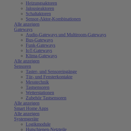
Heizungsaktoren
Jalousieaktoren
Schaltaktoren
Sensor-Aktor-Kombinationen
Alle anzeigen
Gateways
Audio-Gateways und Multiroom-Gateways
Bus-Gateways
Funk-Gateways
IoT-Gateways
Klima-Gateways
Alle anzeigen
Sensoren
Taster- und Sensoreingänge
Tür- und Fensterkontakte
Messtechnik
Tastsensoren
Wetterstationen
Zubehör Tastsensoren
Alle anzeigen
Smart Home Apps
Alle anzeigen
Systemgeräte
Logikmodule
Hutschienen-Netzteile