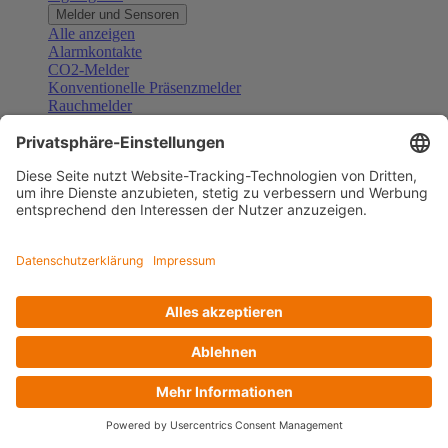
Melder und Sensoren
Alle anzeigen
Alarmkontakte
CO2-Melder
Konventionelle Präsenzmelder
Rauchmelder
Konventionelle Bewegungsmelder
Gefahrenmelder
Zubehör Melder und Sensoren
Türsprechanlagen
Alle anzeigen
Außenstationen
Innenstationen
Klingeltaster und Gongs
Sprechanlagen-Sets
Sprechanlagen-Systemmodule
Zubehör Türkommunikation
Videoüberwachung
Alle anzeigen
Überwachungskameras
Zubehör Videoüberwachung
Zutrittskontrolle
Alle anzeigen
Codetastaturen