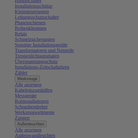
Hauptschalter
Installationsschütze
Kleinsteuerungen
Leitungsschutzschalter
Phasenschienen
Reihenklemmen
Relais
Schmelzsicherungen
Sonstige Installationsgeräte
Transformatoren und Netzteile
Treppenlichtautomaten
Überspannungsschutz
Installations-Zeitschaltuhren
Zähler
Werkzeuge
Alle anzeigen
Kabeleinzugshilfen
Messgeräte
Rohinstallationen
Schraubendreher
Werkzeugsortimente
Zangen
Außenleuchten
Alle anzeigen
Außenwandleuchten