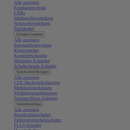
Alle anzeigen
Empfangstechnik
LNBs
Multimediaverteilung
Netzwerkverteilung
Patchkabel
Schaltschränke
Alle anzeigen
Innenausbausysteme
Kleinverteiler
Komplettschränke
Modulare Schränke
Schaltschrank-Zubehör
Steckvorrichtungen
Alle anzeigen
CEE-Steckvorrichtungen
Mehrfachsteckdosen
Verlängerungsleitungen
Netzanschluss-Zubehör
Verteilereinbau
Alle anzeigen
Brandschutzschalter
Fehlerstromschutzschalter
FI-LS-Schalter