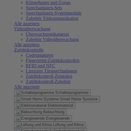
Klingeltaster und Gongs
Sprechanlagen-Sets
Sprechanlagen-Systemmodule
Zubehör Türkommunikation
Alle anzeigen
Videoüberwachung
Überwachungskameras
Zubehör Videoüberwachung
Alle anzeigen
Zutrittskontrolle
Codetastaturen
Fingerprint-Zutrittskontrollen
RFID und NFC
Lizenzen Türsprechanlagen
Zutrittskontroll-Zentralen
Zutrittskontroll-Zubehör
Alle anzeigen
Schalterprogramme
Smart Home Systeme
Elektromaterial
Beleuchtung
Energiewende
Lüftung und Klima