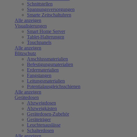
Schnittstellen
Spannungsversorgungen
Smarte Zeitschaltuhren
Alle anzeigen
Visualisierungen
Smart Home Server
Tablet-Halterungen
Touchpanels
Alle anzeigen
Blitzschutz
Anschlussmaterialien
Befestigungsmaterialien
Erdermaterialien
Fangstangen
Leitungsmaterialien
Potentialausgleichsschienen
Alle anzeigen
Gerätedosen
Abzweigdosen
Abzweigkästen
Gerätedosen-Zubehör
Geräteträger
Leuchtenauslässe
Schalterdosen
Alle anzeigen