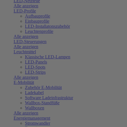
LED-Netzteile
Alle anzeigen
LED-Profile
Aufbauprofile
Einbauprofile
LED-Installatonszubehör
Leuchtenprofile
Alle anzeigen
LED-Steuerungen
Alle anzeigen
Leuchtmittel
Klassische LED-Lampen
LED-Panels
LED-Spots
LED-Strips
Alle anzeigen
E-Mobilität
Zubehör E-Mobilität
Ladekabel
Software Ladeinfrastruktur
Wallbox-Standfüße
Wallboxen
Alle anzeigen
Energiemanagement
Stromwandler