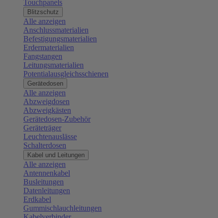
Touchpanels
Blitzschutz
Alle anzeigen
Anschlussmaterialien
Befestigungsmaterialien
Erdermaterialien
Fangstangen
Leitungsmaterialien
Potentialausgleichsschienen
Gerätedosen
Alle anzeigen
Abzweigdosen
Abzweigkästen
Gerätedosen-Zubehör
Geräteträger
Leuchtenauslässe
Schalterdosen
Kabel und Leitungen
Alle anzeigen
Antennenkabel
Busleitungen
Datenleitungen
Erdkabel
Gummischlauchleitungen
Kabelverbinder