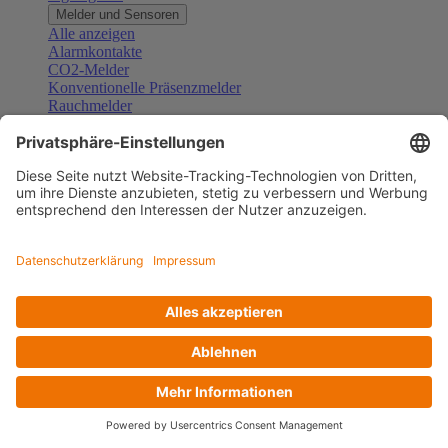
Melder und Sensoren
Alle anzeigen
Alarmkontakte
CO2-Melder
Konventionelle Präsenzmelder
Rauchmelder
Konventionelle Bewegungsmelder
Gefahrenmelder
Zubehör Melder und Sensoren
Türsprechanlagen
Alle anzeigen
Außenstationen
Innenstationen
Klingeltaster und Gongs
Sprechanlagen-Sets
Sprechanlagen-Systemmodule
Zubehör Türkommunikation
Videoüberwachung
Alle anzeigen
Überwachungskameras
Zubehör Videoüberwachung
Zutrittskontrolle
Alle anzeigen
Codetastaturen