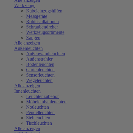
Alle anzeigen
Werkzeuge
Kabeleinzugshilfen
Messgeräte
Rohinstallationen
Schraubendreher
Werkzeugsortimente
Zangen
Alle anzeigen
Außenleuchten
Außenwandleuchten
Außenstrahler
Bodenleuchten
Gartenleuchten
Sensorleuchten
Wegeleuchten
Alle anzeigen
Innenleuchten
Leuchtenzubehör
Möbeleinbauleuchten
Notleuchten
Pendelleuchten
Stehleuchten
Tischleuchten
Alle anzeigen