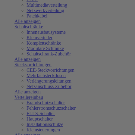
Multimediaverteilung
Netzwerkverteilung
Patchkabel
Alle anzeigen
Schaltschränke
Innenausbausysteme
Kleinverteiler
Komplettschränke
Modulare Schränke
Schaltschrank-Zubehör
Alle anzeigen
Steckvorrichtungen
CEE-Steckvorrichtungen
Mehrfachsteckdosen
Verlängerungsleitungen
Netzanschluss-Zubehör
Alle anzeigen
Verteilereinbau
Brandschutzschalter
Fehlerstromschutzschalter
FI-LS-Schalter
Hauptschalter
Installationsschütze
Kleinsteuerungen