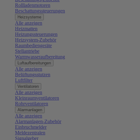
Rollladenmotoren
Beschattungssteuerungen
Heizsysteme
Alle anzeigen
Heizmatten
Heizungssteuerungen
Heizsystem-Zubehör
Raumbediengeräte
Stellantriebe
Warmwasseraufbereitung
Luftaufbereitungen
Alle anzeigen
Belüftungsstutzen
Luftfilter
Ventilatoren
Alle anzeigen
Kleinraumventilatoren
Rohrventilatoren
Alarmanlagen
Alle anzeigen
Alarmanlagen-Zubehör
Einbruchmelder
Meldezentralen
Signalgeber