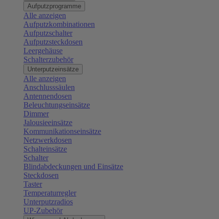
Aufputzprogramme
Alle anzeigen
Aufputzkombinationen
Aufputzschalter
Aufputzsteckdosen
Leergehäuse
Schalterzubehör
Unterputzeinsätze
Alle anzeigen
Anschlusssäulen
Antennendosen
Beleuchtungseinsätze
Dimmer
Jalousieeinsätze
Kommunikationseinsätze
Netzwerkdosen
Schalteinsätze
Schalter
Blindabdeckungen und Einsätze
Steckdosen
Taster
Temperaturregler
Unterputzradios
UP-Zubehör