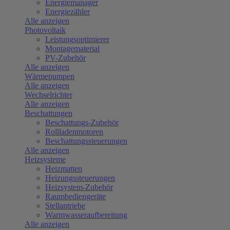
Energiemanager
Energiezähler
Alle anzeigen
Photovoltaik
Leistungsoptimierer
Montagematerial
PV-Zubehör
Alle anzeigen
Wärmepumpen
Alle anzeigen
Wechselrichter
Alle anzeigen
Beschattungen
Beschattungs-Zubehör
Rollladenmotoren
Beschattungssteuerungen
Alle anzeigen
Heizsysteme
Heizmatten
Heizungssteuerungen
Heizsystem-Zubehör
Raumbediengeräte
Stellantriebe
Warmwasseraufbereitung
Alle anzeigen