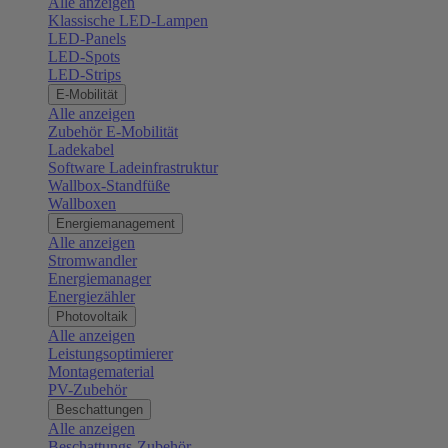
Alle anzeigen
Klassische LED-Lampen
LED-Panels
LED-Spots
LED-Strips
E-Mobilität
Alle anzeigen
Zubehör E-Mobilität
Ladekabel
Software Ladeinfrastruktur
Wallbox-Standfüße
Wallboxen
Energiemanagement
Alle anzeigen
Stromwandler
Energiemanager
Energiezähler
Photovoltaik
Alle anzeigen
Leistungsoptimierer
Montagematerial
PV-Zubehör
Beschattungen
Alle anzeigen
Beschattungs-Zubehör