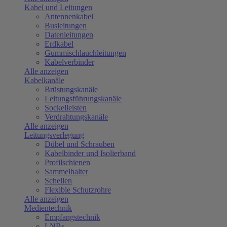
Kabel und Leitungen
Antennenkabel
Busleitungen
Datenleitungen
Erdkabel
Gummischlauchleitungen
Kabelverbinder
Alle anzeigen
Kabelkanäle
Brüstungskanäle
Leitungsführungskanäle
Sockelleisten
Verdrahtungskanäle
Alle anzeigen
Leitungsverlegung
Dübel und Schrauben
Kabelbinder und Isolierband
Profilschienen
Sammelhalter
Schellen
Flexible Schutzrohre
Alle anzeigen
Medientechnik
Empfangstechnik
LNBs