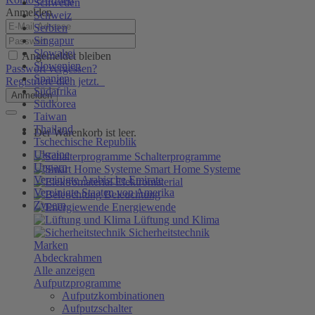
Schweden
Anmelden
Schweiz
Serbien
Singapur
Slowakei
Angemeldet bleiben
Slowenien
Passwort vergessen?
Spanien
Registriere dich jetzt.
Südafrika
Anmelden
Südkorea
Taiwan
Thailand
Der Warenkorb ist leer.
Tschechische Republik
Ukraine
Schalterprogramme
Ungarn
Smart Home Systeme
Vereinigte Arabische Emirate
Elektromaterial
Vereinigte Staaten von Amerika
Beleuchtung
Zypern
Energiewende
Lüftung und Klima
Sicherheitstechnik
Marken
Abdeckrahmen
Alle anzeigen
Aufputzprogramme
Aufputzkombinationen
Aufputzschalter