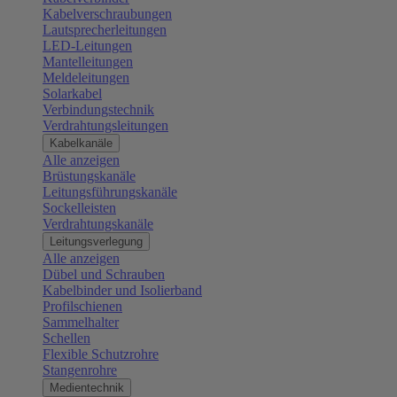
Kabelverschraubungen
Lautsprecherleitungen
LED-Leitungen
Mantelleitungen
Meldeleitungen
Solarkabel
Verbindungstechnik
Verdrahtungsleitungen
Kabelkanäle
Alle anzeigen
Brüstungskanäle
Leitungsführungskanäle
Sockelleisten
Verdrahtungskanäle
Leitungsverlegung
Alle anzeigen
Dübel und Schrauben
Kabelbinder und Isolierband
Profilschienen
Sammelhalter
Schellen
Flexible Schutzrohre
Stangenrohre
Medientechnik