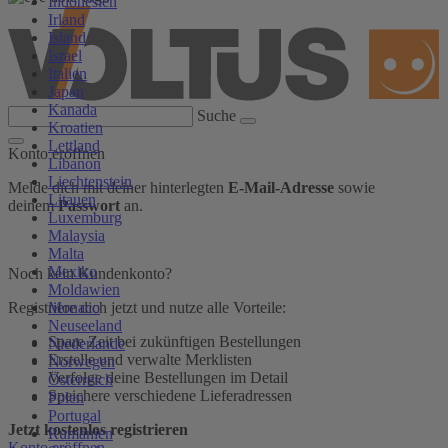
Indonesien
Irland
Island
Israel
Italien
Japan
Kanada
Suche
Kroatien
Lettland
Konto eröffnen
Libanon
Liechtenstein
Melde dich mit deiner hinterlegten
E-Mail-Adresse
sowie
Litauen
deinem
Passwort
an.
Luxemburg
Malaysia
Malta
Mexiko
Noch kein Kundenkonto?
Moldawien
Monaco
Registriere dich jetzt und nutze alle Vorteile:
Neuseeland
Spare Zeit bei zukünftigen Bestellungen
Niederlande
Erstelle und verwalte Merklisten
Norwegen
Verfolge deine Bestellungen im Detail
Österreich
Speichere verschiedene Lieferadressen
Polen
Portugal
Jetzt kostenlos registrieren
Rumänien
Konto eröffnen