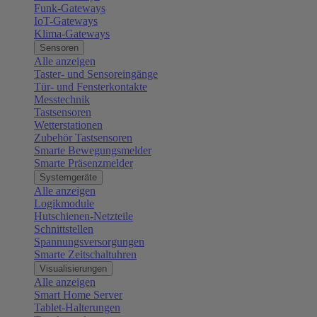
Funk-Gateways
IoT-Gateways
Klima-Gateways
Sensoren
Alle anzeigen
Taster- und Sensoreingänge
Tür- und Fensterkontakte
Messtechnik
Tastsensoren
Wetterstationen
Zubehör Tastsensoren
Smarte Bewegungsmelder
Smarte Präsenzmelder
Systemgeräte
Alle anzeigen
Logikmodule
Hutschienen-Netzteile
Schnittstellen
Spannungsversorgungen
Smarte Zeitschaltuhren
Visualisierungen
Alle anzeigen
Smart Home Server
Tablet-Halterungen