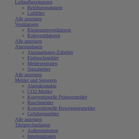
Luftaufbereitungen
Belüftungsstutzen
Luftfilter
Alle anzeigen
Ventilatoren
Kleinraumventilatoren
Rohrventilatoren
Alle anzeigen
Alarmanlagen
Alarmanlagen-Zubehör
Einbruchmelder
Meldezentralen
Signalgeber
Alle anzeigen
Melder und Sensoren
Alarmkontakte
CO2-Melder
Konventionelle Präsenzmelder
Rauchmelder
Konventionelle Bewegungsmelder
Gefahrenmelder
Alle anzeigen
Türsprechanlagen
Außenstationen
Innenstationen