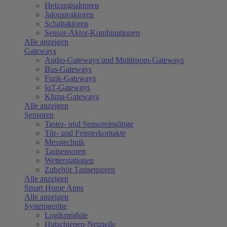
Heizungsaktoren
Jalousieaktoren
Schaltaktoren
Sensor-Aktor-Kombinationen
Alle anzeigen
Gateways
Audio-Gateways und Multiroom-Gateways
Bus-Gateways
Funk-Gateways
IoT-Gateways
Klima-Gateways
Alle anzeigen
Sensoren
Taster- und Sensoreingänge
Tür- und Fensterkontakte
Messtechnik
Tastsensoren
Wetterstationen
Zubehör Tastsensoren
Alle anzeigen
Smart Home Apps
Alle anzeigen
Systemgeräte
Logikmodule
Hutschienen-Netzteile