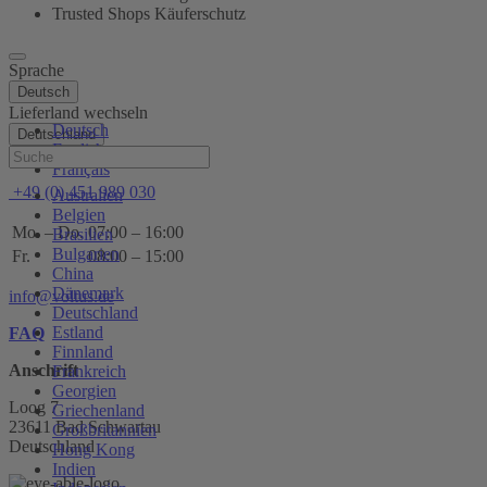
Trusted Shops Käuferschutz
Sprache
Deutsch
Lieferland wechseln
Deutsch
Deutschland
English
Hilfe
Français
+49 (0) 451 989 030
Australien
Belgien
Mo. – Do.
07:00 – 16:00
Brasilien
Bulgarien
Fr.
08:00 – 15:00
China
Dänemark
info@voltus.de
Deutschland
Estland
FAQ
Finnland
Anschrift
Frankreich
Georgien
Loog 7
Griechenland
23611 Bad Schwartau
Großbritannien
Deutschland
Hong Kong
Indien