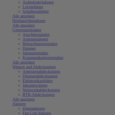
Aufputzsteckdosen
Leergehäuse
Schalterzubehör
Alle anzeigen
Herdanschlussdosen
Alle anzeigen
Unterputzeinsätze
Anschlusssäulen
Antennendosen
Beleuchtungseinsätze
Dimmer
Jalousieeinsätze
Kommunikationseinsätze
Alle anzeigen
Wippen und Abdeckungen
Antennenabdeckungen
Dimmerabdeckungen
Elektronikaufsätze
Jalousiewippen
Netzwerkabdeckungen
RTR-Abdeckungen
Alle anzeigen
Aktoren
Dimmaktoren
Fan Coil Aktoren