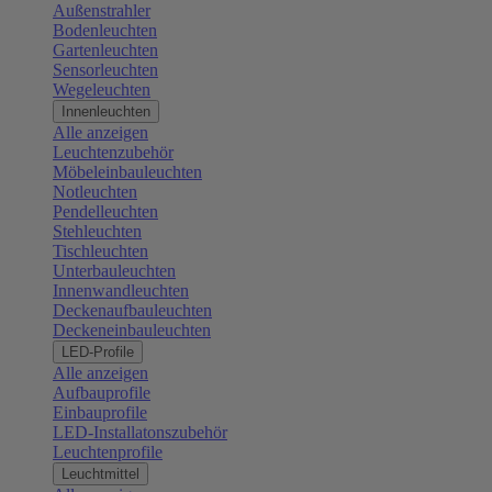
Außenstrahler
Bodenleuchten
Gartenleuchten
Sensorleuchten
Wegeleuchten
Innenleuchten
Alle anzeigen
Leuchtenzubehör
Möbeleinbauleuchten
Notleuchten
Pendelleuchten
Stehleuchten
Tischleuchten
Unterbauleuchten
Innenwandleuchten
Deckenaufbauleuchten
Deckeneinbauleuchten
LED-Profile
Alle anzeigen
Aufbauprofile
Einbauprofile
LED-Installatonszubehör
Leuchtenprofile
Leuchtmittel