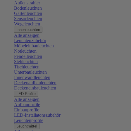
Außenstrahler
Bodenleuchten
Gartenleuchten
Sensorleuchten
Wegeleuchten
Innenleuchten
Alle anzeigen
Leuchtenzubehör
Möbeleinbauleuchten
Notleuchten
Pendelleuchten
Stehleuchten
Tischleuchten
Unterbauleuchten
Innenwandleuchten
Deckenaufbauleuchten
Deckeneinbauleuchten
LED-Profile
Alle anzeigen
Aufbauprofile
Einbauprofile
LED-Installatonszubehör
Leuchtenprofile
Leuchtmittel