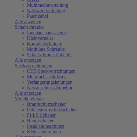
Multimediaverteilung
Netzwerkverteilung
Patchkabel
Alle anzeigen
Schaltschränke
Innenausbausysteme
Kleinverteiler
Komplettschränke
Modulare Schränke
Schaltschrank-Zubehör
Alle anzeigen
Steckvorrichtungen
CEE-Steckvorrichtungen
Mehrfachsteckdosen
Verlängerungsleitungen
Netzanschluss-Zubehör
Alle anzeigen
Verteilereinbau
Brandschutzschalter
Fehlerstromschutzschalter
FI-LS-Schalter
Hauptschalter
Installationsschütze
Kleinsteuerungen