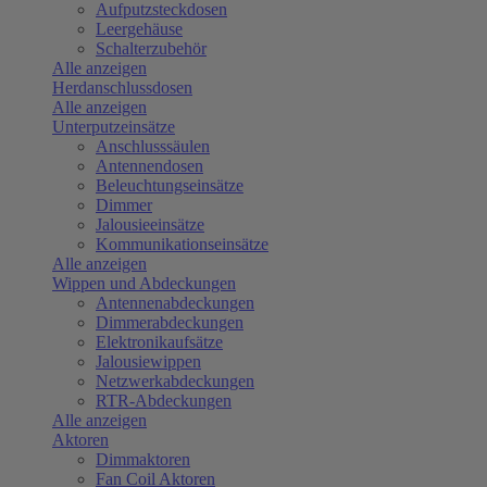
Aufputzsteckdosen
Leergehäuse
Schalterzubehör
Alle anzeigen
Herdanschlussdosen
Alle anzeigen
Unterputzeinsätze
Anschlusssäulen
Antennendosen
Beleuchtungseinsätze
Dimmer
Jalousieeinsätze
Kommunikationseinsätze
Alle anzeigen
Wippen und Abdeckungen
Antennenabdeckungen
Dimmerabdeckungen
Elektronikaufsätze
Jalousiewippen
Netzwerkabdeckungen
RTR-Abdeckungen
Alle anzeigen
Aktoren
Dimmaktoren
Fan Coil Aktoren