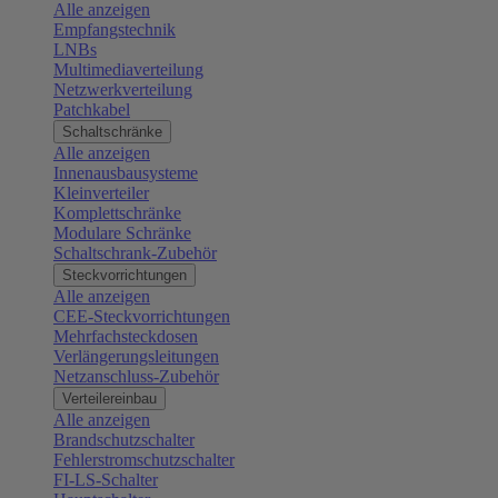
Alle anzeigen
Empfangstechnik
LNBs
Multimediaverteilung
Netzwerkverteilung
Patchkabel
Schaltschränke
Alle anzeigen
Innenausbausysteme
Kleinverteiler
Komplettschränke
Modulare Schränke
Schaltschrank-Zubehör
Steckvorrichtungen
Alle anzeigen
CEE-Steckvorrichtungen
Mehrfachsteckdosen
Verlängerungsleitungen
Netzanschluss-Zubehör
Verteilereinbau
Alle anzeigen
Brandschutzschalter
Fehlerstromschutzschalter
FI-LS-Schalter