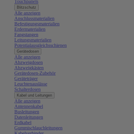
Touchpanels
Blitzschutz
Alle anzeigen
Anschlussmaterialien
Befestigungsmaterialien
Erdermaterialien
Fangstangen
Leitungsmaterialien
Potentialausgleichsschienen
Gerätedosen
Alle anzeigen
Abzweigdosen
Abzweigkästen
Gerätedosen-Zubehör
Geräteträger
Leuchtenauslässe
Schalterdosen
Kabel und Leitungen
Alle anzeigen
Antennenkabel
Busleitungen
Datenleitungen
Erdkabel
Gummischlauchleitungen
Kabelverbinder