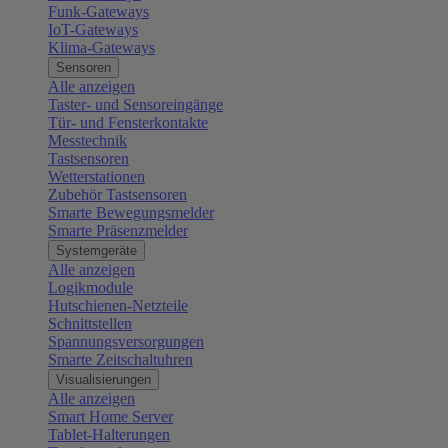
Funk-Gateways
IoT-Gateways
Klima-Gateways
Sensoren
Alle anzeigen
Taster- und Sensoreingänge
Tür- und Fensterkontakte
Messtechnik
Tastsensoren
Wetterstationen
Zubehör Tastsensoren
Smarte Bewegungsmelder
Smarte Präsenzmelder
Systemgeräte
Alle anzeigen
Logikmodule
Hutschienen-Netzteile
Schnittstellen
Spannungsversorgungen
Smarte Zeitschaltuhren
Visualisierungen
Alle anzeigen
Smart Home Server
Tablet-Halterungen