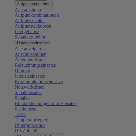
Aufputzprogramme
Alle anzeigen
Aufputzkombinationen
Aufputzschalter
Aufputzsteckdosen
Leergehäuse
Schalterzubehör
Unterputzeinsätze
Alle anzeigen
Anschlusssäulen
Antennendosen
Beleuchtungseinsätze
Dimmer
Jalousieeinsätze
Kommunikationseinsätze
Netzwerkdosen
Schalteinsätze
Schalter
Blindabdeckungen und Einsätze
Steckdosen
Taster
Temperaturregler
Unterputzradios
UP-Zubehör