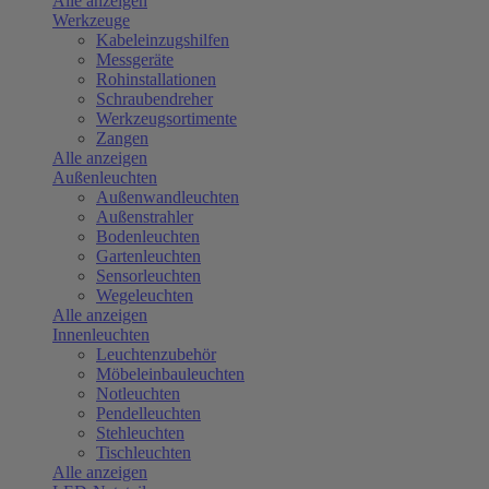
Alle anzeigen
Werkzeuge
Kabeleinzugshilfen
Messgeräte
Rohinstallationen
Schraubendreher
Werkzeugsortimente
Zangen
Alle anzeigen
Außenleuchten
Außenwandleuchten
Außenstrahler
Bodenleuchten
Gartenleuchten
Sensorleuchten
Wegeleuchten
Alle anzeigen
Innenleuchten
Leuchtenzubehör
Möbeleinbauleuchten
Notleuchten
Pendelleuchten
Stehleuchten
Tischleuchten
Alle anzeigen