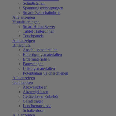
Schnittstellen
Spannungsversorgungen
Smarte Zeitschaltuhren
Alle anzeigen
Visualisierungen
Smart Home Server
Tablet-Halterungen
Touchpanels
Alle anzeigen
Blitzschutz
Anschlussmaterialien
Befestigungsmaterialien
Erdermaterialien
Fangstangen
Leitungsmaterialien
Potentialausgleichsschienen
Alle anzeigen
Gerätedosen
Abzweigdosen
Abzweigkästen
Gerätedosen-Zubehör
Geräteträger
Leuchtenauslässe
Schalterdosen
Alle anzeigen