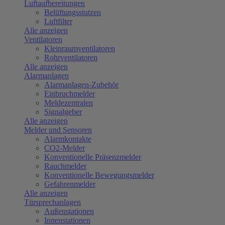
Luftaufbereitungen
Belüftungsstutzen
Luftfilter
Alle anzeigen
Ventilatoren
Kleinraumventilatoren
Rohrventilatoren
Alle anzeigen
Alarmanlagen
Alarmanlagen-Zubehör
Einbruchmelder
Meldezentralen
Signalgeber
Alle anzeigen
Melder und Sensoren
Alarmkontakte
CO2-Melder
Konventionelle Präsenzmelder
Rauchmelder
Konventionelle Bewegungsmelder
Gefahrenmelder
Alle anzeigen
Türsprechanlagen
Außenstationen
Innenstationen