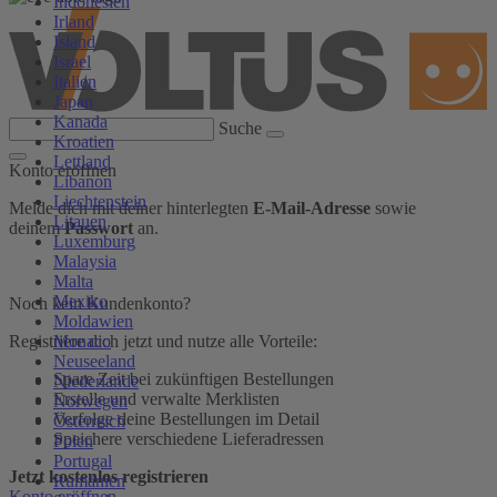
Indonesien
Irland
Island
Israel
Italien
Japan
Kanada
Suche
Kroatien
Lettland
Konto eröffnen
Libanon
Liechtenstein
Melde dich mit deiner hinterlegten
E-Mail-Adresse
sowie
Litauen
deinem
Passwort
an.
Luxemburg
Malaysia
Malta
Mexiko
Noch kein Kundenkonto?
Moldawien
Monaco
Registriere dich jetzt und nutze alle Vorteile:
Neuseeland
Spare Zeit bei zukünftigen Bestellungen
Niederlande
Erstelle und verwalte Merklisten
Norwegen
Verfolge deine Bestellungen im Detail
Österreich
Speichere verschiedene Lieferadressen
Polen
Portugal
Jetzt kostenlos registrieren
Rumänien
Konto eröffnen