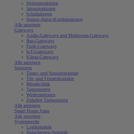
Heizungsaktoren
Jalousieaktoren
Schaltaktoren
Sensor-Aktor-Kombinationen
Alle anzeigen
Gateways
Audio-Gateways und Multiroom-Gateways
Bus-Gateways
Funk-Gateways
IoT-Gateways
Klima-Gateways
Alle anzeigen
Sensoren
Taster- und Sensoreingänge
Tür- und Fensterkontakte
Messtechnik
Tastsensoren
Wetterstationen
Zubehör Tastsensoren
Alle anzeigen
Smart Home Apps
Alle anzeigen
Systemgeräte
Logikmodule
Hutschienen-Netzteile