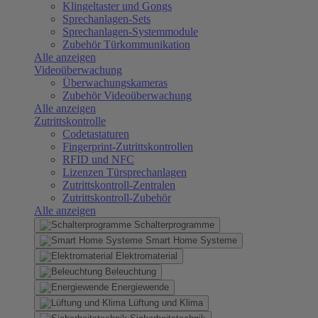
Klingeltaster und Gongs
Sprechanlagen-Sets
Sprechanlagen-Systemmodule
Zubehör Türkommunikation
Alle anzeigen
Videoüberwachung
Überwachungskameras
Zubehör Videoüberwachung
Alle anzeigen
Zutrittskontrolle
Codetastaturen
Fingerprint-Zutrittskontrollen
RFID und NFC
Lizenzen Türsprechanlagen
Zutrittskontroll-Zentralen
Zutrittskontroll-Zubehör
Alle anzeigen
Schalterprogramme
Smart Home Systeme
Elektromaterial
Beleuchtung
Energiewende
Lüftung und Klima