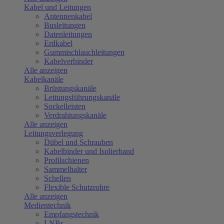
Kabel und Leitungen
Antennenkabel
Busleitungen
Datenleitungen
Erdkabel
Gummischlauchleitungen
Kabelverbinder
Alle anzeigen
Kabelkanäle
Brüstungskanäle
Leitungsführungskanäle
Sockelleisten
Verdrahtungskanäle
Alle anzeigen
Leitungsverlegung
Dübel und Schrauben
Kabelbinder und Isolierband
Profilschienen
Sammelhalter
Schellen
Flexible Schutzrohre
Alle anzeigen
Medientechnik
Empfangstechnik
LNBs