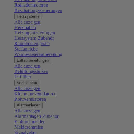
Rollladenmotoren
Beschattungssteuerungen
Heizsysteme
Alle anzeigen
Heizmatten
Heizungssteuerungen
Heizsystem-Zubehör
Raumbediengeräte
Stellantriebe
Warmwasseraufbereitung
Luftaufbereitungen
Alle anzeigen
Belüftungsstutzen
Luftfilter
Ventilatoren
Alle anzeigen
Kleinraumventilatoren
Rohrventilatoren
Alarmanlagen
Alle anzeigen
Alarmanlagen-Zubehör
Einbruchmelder
Meldezentralen
Signalgeber