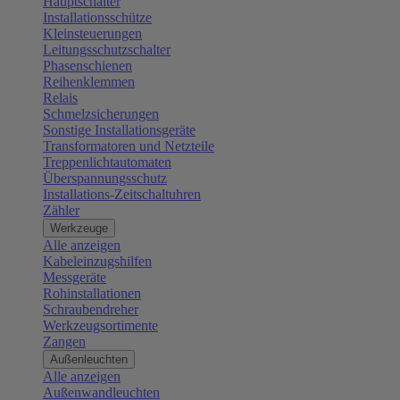
Hauptschalter
Installationsschütze
Kleinsteuerungen
Leitungsschutzschalter
Phasenschienen
Reihenklemmen
Relais
Schmelzsicherungen
Sonstige Installationsgeräte
Transformatoren und Netzteile
Treppenlichtautomaten
Überspannungsschutz
Installations-Zeitschaltuhren
Zähler
Werkzeuge
Alle anzeigen
Kabeleinzugshilfen
Messgeräte
Rohinstallationen
Schraubendreher
Werkzeugsortimente
Zangen
Außenleuchten
Alle anzeigen
Außenwandleuchten