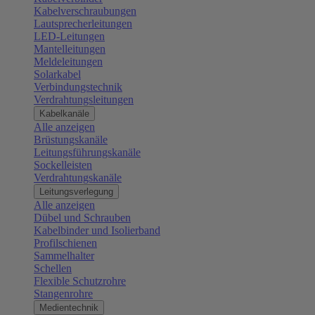
Kabelverschraubungen
Lautsprecherleitungen
LED-Leitungen
Mantelleitungen
Meldeleitungen
Solarkabel
Verbindungstechnik
Verdrahtungsleitungen
Kabelkanäle
Alle anzeigen
Brüstungskanäle
Leitungsführungskanäle
Sockelleisten
Verdrahtungskanäle
Leitungsverlegung
Alle anzeigen
Dübel und Schrauben
Kabelbinder und Isolierband
Profilschienen
Sammelhalter
Schellen
Flexible Schutzrohre
Stangenrohre
Medientechnik