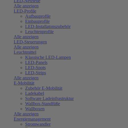
LED-Netzteile
Alle anzeigen
LED-Profile
Aufbauprofile
Einbauprofile
LED-Installatonszubehör
Leuchtenprofile
Alle anzeigen
LED-Steuerungen
Alle anzeigen
Leuchtmittel
Klassische LED-Lampen
LED-Panels
LED-Spots
LED-Strips
Alle anzeigen
E-Mobilität
Zubehör E-Mobilität
Ladekabel
Software Ladeinfrastruktur
Wallbox-Standfüße
Wallboxen
Alle anzeigen
Energiemanagement
Stromwandler