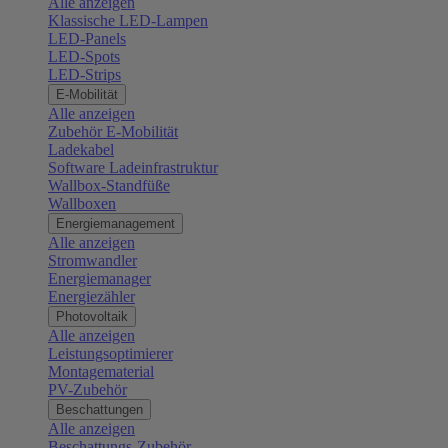
Alle anzeigen
Klassische LED-Lampen
LED-Panels
LED-Spots
LED-Strips
E-Mobilität
Alle anzeigen
Zubehör E-Mobilität
Ladekabel
Software Ladeinfrastruktur
Wallbox-Standfüße
Wallboxen
Energiemanagement
Alle anzeigen
Stromwandler
Energiemanager
Energiezähler
Photovoltaik
Alle anzeigen
Leistungsoptimierer
Montagematerial
PV-Zubehör
Beschattungen
Alle anzeigen
Beschattungs-Zubehör