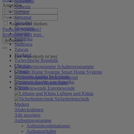
Schweden
Anmelden
Schweiz
Serbien
Singapur
Slowakei
Angemeldet bleiben
Slowenien
Passwort vergessen?
Spanien
Registriere dich jetzt.
Südafrika
Anmelden
Südkorea
Taiwan
Thailand
Der Warenkorb ist leer.
Tschechische Republik
Ukraine
Schalterprogramme
Ungarn
Smart Home Systeme
Vereinigte Arabische Emirate
Elektromaterial
Vereinigte Staaten von Amerika
Beleuchtung
Zypern
Energiewende
Lüftung und Klima
Sicherheitstechnik
Marken
Abdeckrahmen
Alle anzeigen
Aufputzprogramme
Aufputzkombinationen
Aufputzschalter