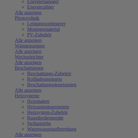
Energiemanager
Energiezähler
Alle anzeigen
Photovoltaik
Leistungsoptimierer
Montagematerial
PV-Zubehör
Alle anzeigen
Wärmepumpen
Alle anzeigen
Wechselrichter
Alle anzeigen
Beschattungen
Beschattungs-Zubehör
Rollladenmotoren
Beschattungssteuerungen
Alle anzeigen
Heizsysteme
Heizmatten
Heizungssteuerungen
Heizsystem-Zubehör
Raumbediengeräte
Stellantriebe
Warmwasseraufbereitung
Alle anzeigen