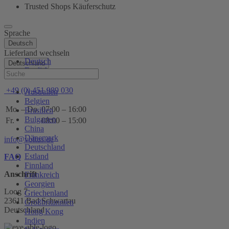
Trusted Shops Käuferschutz
Sprache
Deutsch
Lieferland wechseln
Deutsch
Deutschland
English
Hilfe
+49 (0) 451 989 030
Australien
Belgien
Mo. – Do.
07:00 – 16:00
Brasilien
Bulgarien
Fr.
08:00 – 15:00
China
Dänemark
info@voltus.de
Deutschland
Estland
FAQ
Finnland
Anschrift
Frankreich
Georgien
Loog 7
Griechenland
23611 Bad Schwartau
Großbritannien
Deutschland
Hong Kong
Indien