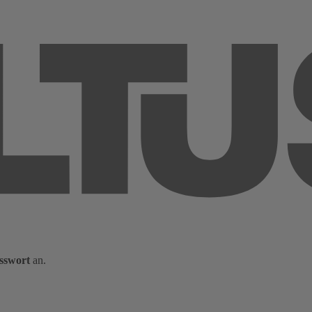
sswort
an.