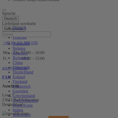
Sprache
Deutsch
Lieferland wechseln
Deutsch
Deutschland
English
Hilfe
Français
+49 (0) 451 989 030
Australien
Belgien
Mo. – Do.
07:00 – 16:00
Brasilien
Bulgarien
Fr.
08:00 – 15:00
China
Dänemark
info@voltus.de
Deutschland
Estland
FAQ
Finnland
Anschrift
Frankreich
Georgien
Loog 7
Griechenland
23611 Bad Schwartau
Großbritannien
Deutschland
Hong Kong
Indien
Indonesien