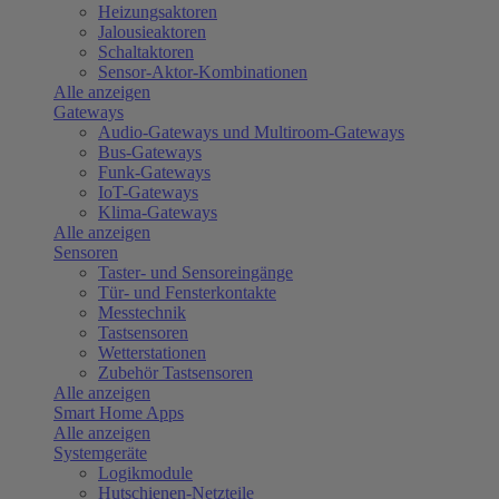
Heizungsaktoren
Jalousieaktoren
Schaltaktoren
Sensor-Aktor-Kombinationen
Alle anzeigen
Gateways
Audio-Gateways und Multiroom-Gateways
Bus-Gateways
Funk-Gateways
IoT-Gateways
Klima-Gateways
Alle anzeigen
Sensoren
Taster- und Sensoreingänge
Tür- und Fensterkontakte
Messtechnik
Tastsensoren
Wetterstationen
Zubehör Tastsensoren
Alle anzeigen
Smart Home Apps
Alle anzeigen
Systemgeräte
Logikmodule
Hutschienen-Netzteile