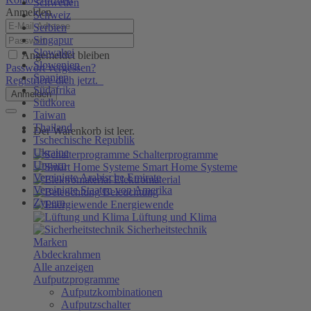
Schweden
Anmelden
Schweiz
Serbien
Singapur
Slowakei
Angemeldet bleiben
Slowenien
Passwort vergessen?
Spanien
Registriere dich jetzt.
Südafrika
Anmelden
Südkorea
Taiwan
Thailand
Der Warenkorb ist leer.
Tschechische Republik
Ukraine
Schalterprogramme
Ungarn
Smart Home Systeme
Vereinigte Arabische Emirate
Elektromaterial
Vereinigte Staaten von Amerika
Beleuchtung
Zypern
Energiewende
Lüftung und Klima
Sicherheitstechnik
Marken
Abdeckrahmen
Alle anzeigen
Aufputzprogramme
Aufputzkombinationen
Aufputzschalter