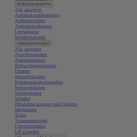
Aufputzprogramme
Alle anzeigen
Aufputzkombinationen
Aufputzschalter
Aufputzsteckdosen
Leergehäuse
Schalterzubehör
Unterputzeinsätze
Alle anzeigen
Anschlusssäulen
Antennendosen
Beleuchtungseinsätze
Dimmer
Jalousieeinsätze
Kommunikationseinsätze
Netzwerkdosen
Schalteinsätze
Schalter
Blindabdeckungen und Einsätze
Steckdosen
Taster
Temperaturregler
Unterputzradios
UP-Zubehör