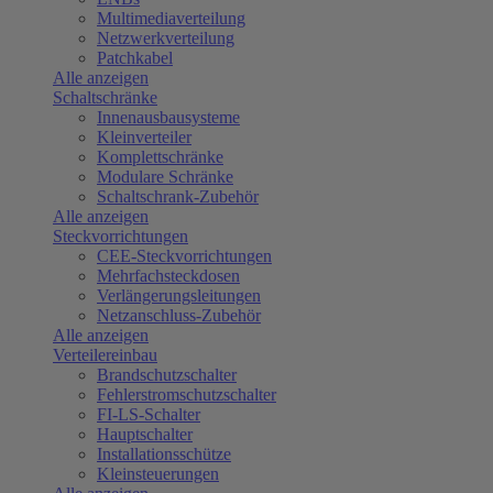
Multimediaverteilung
Netzwerkverteilung
Patchkabel
Alle anzeigen
Schaltschränke
Innenausbausysteme
Kleinverteiler
Komplettschränke
Modulare Schränke
Schaltschrank-Zubehör
Alle anzeigen
Steckvorrichtungen
CEE-Steckvorrichtungen
Mehrfachsteckdosen
Verlängerungsleitungen
Netzanschluss-Zubehör
Alle anzeigen
Verteilereinbau
Brandschutzschalter
Fehlerstromschutzschalter
FI-LS-Schalter
Hauptschalter
Installationsschütze
Kleinsteuerungen