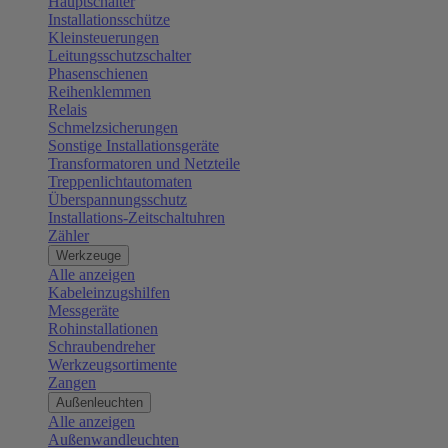
Hauptschalter
Installationsschütze
Kleinsteuerungen
Leitungsschutzschalter
Phasenschienen
Reihenklemmen
Relais
Schmelzsicherungen
Sonstige Installationsgeräte
Transformatoren und Netzteile
Treppenlichtautomaten
Überspannungsschutz
Installations-Zeitschaltuhren
Zähler
Werkzeuge
Alle anzeigen
Kabeleinzugshilfen
Messgeräte
Rohinstallationen
Schraubendreher
Werkzeugsortimente
Zangen
Außenleuchten
Alle anzeigen
Außenwandleuchten