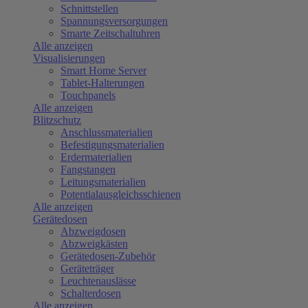
Schnittstellen
Spannungsversorgungen
Smarte Zeitschaltuhren
Alle anzeigen
Visualisierungen
Smart Home Server
Tablet-Halterungen
Touchpanels
Alle anzeigen
Blitzschutz
Anschlussmaterialien
Befestigungsmaterialien
Erdermaterialien
Fangstangen
Leitungsmaterialien
Potentialausgleichsschienen
Alle anzeigen
Gerätedosen
Abzweigdosen
Abzweigkästen
Gerätedosen-Zubehör
Geräteträger
Leuchtenauslässe
Schalterdosen
Alle anzeigen