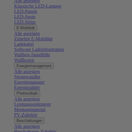
Alle anzeigen
Klassische LED-Lampen
LED-Panels
LED-Spots
LED-Strips
E-Mobilität
Alle anzeigen
Zubehör E-Mobilität
Ladekabel
Software Ladeinfrastruktur
Wallbox-Standfüße
Wallboxen
Energiemanagement
Alle anzeigen
Stromwandler
Energiemanager
Energiezähler
Photovoltaik
Alle anzeigen
Leistungsoptimierer
Montagematerial
PV-Zubehör
Beschattungen
Alle anzeigen
Beschattungs-Zubehör