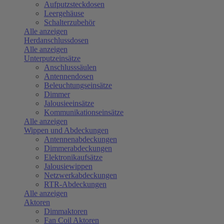
Aufputzsteckdosen
Leergehäuse
Schalterzubehör
Alle anzeigen
Herdanschlussdosen
Alle anzeigen
Unterputzeinsätze
Anschlusssäulen
Antennendosen
Beleuchtungseinsätze
Dimmer
Jalousieeinsätze
Kommunikationseinsätze
Alle anzeigen
Wippen und Abdeckungen
Antennenabdeckungen
Dimmerabdeckungen
Elektronikaufsätze
Jalousiewippen
Netzwerkabdeckungen
RTR-Abdeckungen
Alle anzeigen
Aktoren
Dimmaktoren
Fan Coil Aktoren