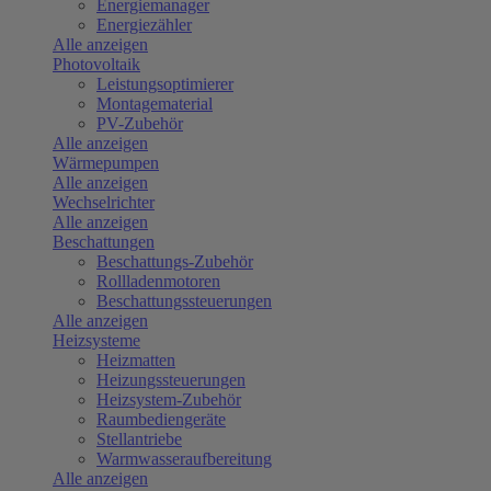
Energiemanager
Energiezähler
Alle anzeigen
Photovoltaik
Leistungsoptimierer
Montagematerial
PV-Zubehör
Alle anzeigen
Wärmepumpen
Alle anzeigen
Wechselrichter
Alle anzeigen
Beschattungen
Beschattungs-Zubehör
Rollladenmotoren
Beschattungssteuerungen
Alle anzeigen
Heizsysteme
Heizmatten
Heizungssteuerungen
Heizsystem-Zubehör
Raumbediengeräte
Stellantriebe
Warmwasseraufbereitung
Alle anzeigen