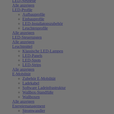
LED-Netzteile
Alle anzeigen
LED-Profile
Aufbauprofile
Einbauprofile
LED-Installatonszubehör
Leuchtenprofile
Alle anzeigen
LED-Steuerungen
Alle anzeigen
Leuchtmittel
Klassische LED-Lampen
LED-Panels
LED-Spots
LED-Strips
Alle anzeigen
E-Mobilität
Zubehör E-Mobilität
Ladekabel
Software Ladeinfrastruktur
Wallbox-Standfüße
Wallboxen
Alle anzeigen
Energiemanagement
Stromwandler