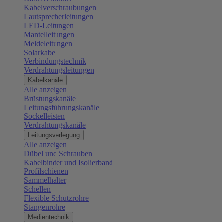
Kabelverschraubungen
Lautsprecherleitungen
LED-Leitungen
Mantelleitungen
Meldeleitungen
Solarkabel
Verbindungstechnik
Verdrahtungsleitungen
Kabelkanäle
Alle anzeigen
Brüstungskanäle
Leitungsführungskanäle
Sockelleisten
Verdrahtungskanäle
Leitungsverlegung
Alle anzeigen
Dübel und Schrauben
Kabelbinder und Isolierband
Profilschienen
Sammelhalter
Schellen
Flexible Schutzrohre
Stangenrohre
Medientechnik