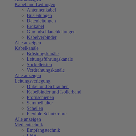
Kabel und Leitungen
Antennenkabel
Busleitungen
Datenleitungen
Erdkabel
Gummischlauchleitungen
Kabelverbinder
Alle anzeigen
Kabelkanäle
Brüstungskanäle
Leitungsführungskanäle
Sockelleisten
Verdrahtungskanäle
Alle anzeigen
Leitungsverlegung
Dübel und Schrauben
Kabelbinder und Isolierband
Profilschienen
Sammelhalter
Schellen
Flexible Schutzrohre
Alle anzeigen
Medientechnik
Empfangstechnik
LNBs