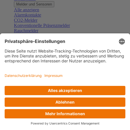
Melder und Sensoren
Alle anzeigen
Alarmkontakte
CO2-Melder
Konventionelle Präsenzmelder
Rauchmelder
Konventionelle Bewegungsmelder
Gefahrenmelder
Zubehör Melder und Sensoren
Türsprechanlagen
Alle anzeigen
Außenstationen
Innenstationen
Klingeltaster und Gongs
Sprechanlagen-Sets
Sprechanlagen-Systemmodule
Zubehör Türkommunikation
Videoüberwachung
Alle anzeigen
Überwachungskameras
Zubehör Videoüberwachung
Zutrittskontrolle
Alle anzeigen
Codetastaturen