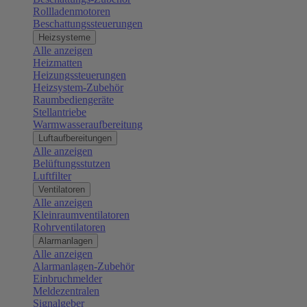
Rollladenmotoren
Beschattungssteuerungen
Heizsysteme
Alle anzeigen
Heizmatten
Heizungssteuerungen
Heizsystem-Zubehör
Raumbediengeräte
Stellantriebe
Warmwasseraufbereitung
Luftaufbereitungen
Alle anzeigen
Belüftungsstutzen
Luftfilter
Ventilatoren
Alle anzeigen
Kleinraumventilatoren
Rohrventilatoren
Alarmanlagen
Alle anzeigen
Alarmanlagen-Zubehör
Einbruchmelder
Meldezentralen
Signalgeber