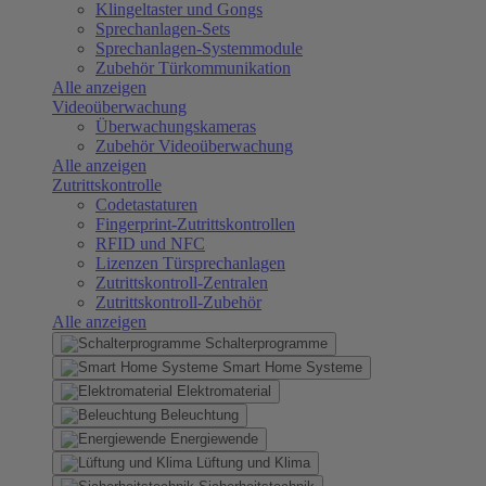
Klingeltaster und Gongs
Sprechanlagen-Sets
Sprechanlagen-Systemmodule
Zubehör Türkommunikation
Alle anzeigen
Videoüberwachung
Überwachungskameras
Zubehör Videoüberwachung
Alle anzeigen
Zutrittskontrolle
Codetastaturen
Fingerprint-Zutrittskontrollen
RFID und NFC
Lizenzen Türsprechanlagen
Zutrittskontroll-Zentralen
Zutrittskontroll-Zubehör
Alle anzeigen
Schalterprogramme
Smart Home Systeme
Elektromaterial
Beleuchtung
Energiewende
Lüftung und Klima