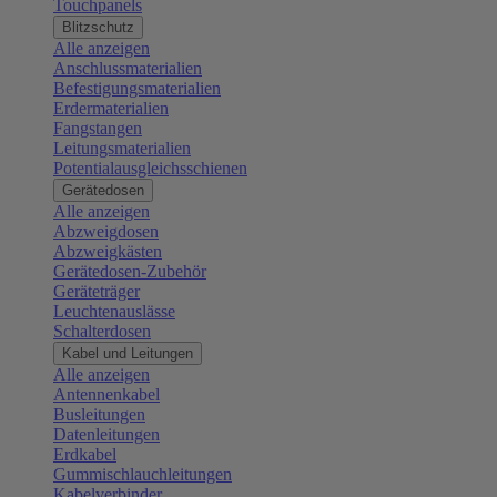
Touchpanels
Blitzschutz
Alle anzeigen
Anschlussmaterialien
Befestigungsmaterialien
Erdermaterialien
Fangstangen
Leitungsmaterialien
Potentialausgleichsschienen
Gerätedosen
Alle anzeigen
Abzweigdosen
Abzweigkästen
Gerätedosen-Zubehör
Geräteträger
Leuchtenauslässe
Schalterdosen
Kabel und Leitungen
Alle anzeigen
Antennenkabel
Busleitungen
Datenleitungen
Erdkabel
Gummischlauchleitungen
Kabelverbinder