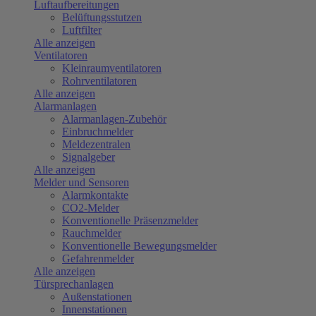
Luftaufbereitungen
Belüftungsstutzen
Luftfilter
Alle anzeigen
Ventilatoren
Kleinraumventilatoren
Rohrventilatoren
Alle anzeigen
Alarmanlagen
Alarmanlagen-Zubehör
Einbruchmelder
Meldezentralen
Signalgeber
Alle anzeigen
Melder und Sensoren
Alarmkontakte
CO2-Melder
Konventionelle Präsenzmelder
Rauchmelder
Konventionelle Bewegungsmelder
Gefahrenmelder
Alle anzeigen
Türsprechanlagen
Außenstationen
Innenstationen