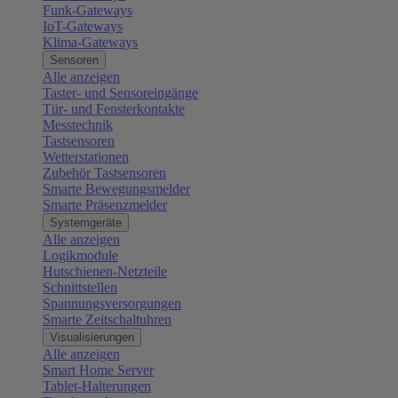
Funk-Gateways
IoT-Gateways
Klima-Gateways
Sensoren
Alle anzeigen
Taster- und Sensoreingänge
Tür- und Fensterkontakte
Messtechnik
Tastsensoren
Wetterstationen
Zubehör Tastsensoren
Smarte Bewegungsmelder
Smarte Präsenzmelder
Systemgeräte
Alle anzeigen
Logikmodule
Hutschienen-Netzteile
Schnittstellen
Spannungsversorgungen
Smarte Zeitschaltuhren
Visualisierungen
Alle anzeigen
Smart Home Server
Tablet-Halterungen