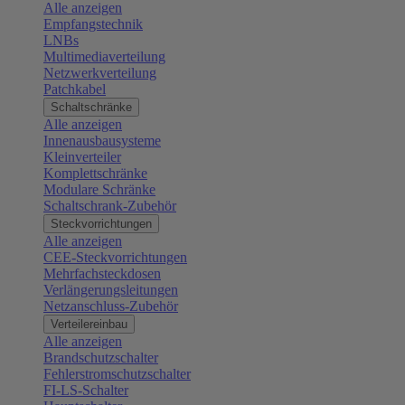
Alle anzeigen
Empfangstechnik
LNBs
Multimediaverteilung
Netzwerkverteilung
Patchkabel
Schaltschränke
Alle anzeigen
Innenausbausysteme
Kleinverteiler
Komplettschränke
Modulare Schränke
Schaltschrank-Zubehör
Steckvorrichtungen
Alle anzeigen
CEE-Steckvorrichtungen
Mehrfachsteckdosen
Verlängerungsleitungen
Netzanschluss-Zubehör
Verteilereinbau
Alle anzeigen
Brandschutzschalter
Fehlerstromschutzschalter
FI-LS-Schalter