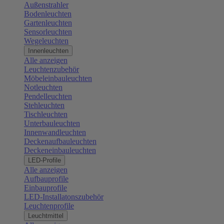
Außenstrahler
Bodenleuchten
Gartenleuchten
Sensorleuchten
Wegeleuchten
Innenleuchten
Alle anzeigen
Leuchtenzubehör
Möbeleinbauleuchten
Notleuchten
Pendelleuchten
Stehleuchten
Tischleuchten
Unterbauleuchten
Innenwandleuchten
Deckenaufbauleuchten
Deckeneinbauleuchten
LED-Profile
Alle anzeigen
Aufbauprofile
Einbauprofile
LED-Installatonszubehör
Leuchtenprofile
Leuchtmittel