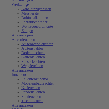
Alle anzeigen
Werkzeuge
Kabeleinzugshilfen
Messgeräte
Rohinstallationen
Schraubendreher
Werkzeugsortimente
Zangen
Alle anzeigen
Außenleuchten
Außenwandleuchten
Außenstrahler
Bodenleuchten
Gartenleuchten
Sensorleuchten
Wegeleuchten
Alle anzeigen
Innenleuchten
Leuchtenzubehör
Möbeleinbauleuchten
Notleuchten
Pendelleuchten
Stehleuchten
Tischleuchten
Alle anzeigen