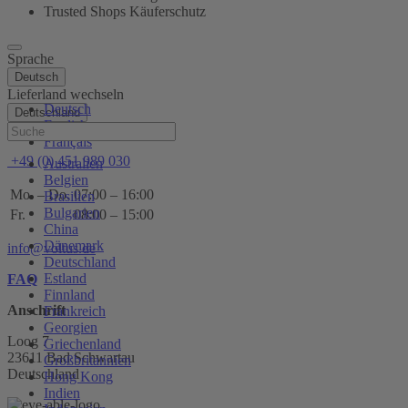
Trusted Shops Käuferschutz
Sprache
Deutsch
Lieferland wechseln
Deutsch
Deutschland
English
Hilfe
Français
+49 (0) 451 989 030
Australien
Belgien
Mo. – Do.
07:00 – 16:00
Brasilien
Bulgarien
Fr.
08:00 – 15:00
China
Dänemark
info@voltus.de
Deutschland
Estland
FAQ
Finnland
Anschrift
Frankreich
Georgien
Loog 7
Griechenland
23611 Bad Schwartau
Großbritannien
Deutschland
Hong Kong
Indien