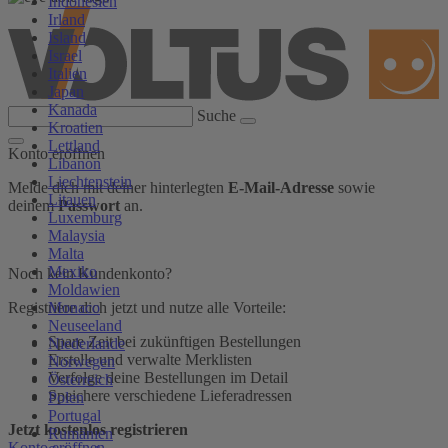
Indonesien
Irland
Island
Israel
Italien
Japan
Kanada
Suche
Kroatien
Lettland
Konto eröffnen
Libanon
Liechtenstein
Melde dich mit deiner hinterlegten
E-Mail-Adresse
sowie
Litauen
deinem
Passwort
an.
Luxemburg
Malaysia
Malta
Mexiko
Noch kein Kundenkonto?
Moldawien
Monaco
Registriere dich jetzt und nutze alle Vorteile:
Neuseeland
Spare Zeit bei zukünftigen Bestellungen
Niederlande
Erstelle und verwalte Merklisten
Norwegen
Verfolge deine Bestellungen im Detail
Österreich
Speichere verschiedene Lieferadressen
Polen
Portugal
Jetzt kostenlos registrieren
Rumänien
Konto eröffnen