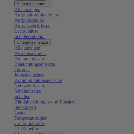
Aufputzprogramme
Alle anzeigen
Aufputzkombinationen
Aufputzschalter
Aufputzsteckdosen
Leergehäuse
Schalterzubehör
Unterputzeinsätze
Alle anzeigen
Anschlusssäulen
Antennendosen
Beleuchtungseinsätze
Dimmer
Jalousieeinsätze
Kommunikationseinsätze
Netzwerkdosen
Schalteinsätze
Schalter
Blindabdeckungen und Einsätze
Steckdosen
Taster
Temperaturregler
Unterputzradios
UP-Zubehör