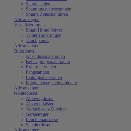
Schnittstellen
Spannungsversorgungen
Smarte Zeitschaltuhren
Alle anzeigen
Visualisierungen
Smart Home Server
Tablet-Halterungen
Touchpanels
Alle anzeigen
Blitzschutz
Anschlussmaterialien
Befestigungsmaterialien
Erdermaterialien
Fangstangen
Leitungsmaterialien
Potentialausgleichsschienen
Alle anzeigen
Gerätedosen
Abzweigdosen
Abzweigkästen
Gerätedosen-Zubehör
Geräteträger
Leuchtenauslässe
Schalterdosen
Alle anzeigen