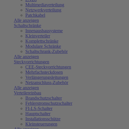
Multimediaverteilung
Netzwerkverteilung
Patchkabel
Alle anzeigen
Schaltschränke
Innenausbausysteme
Kleinverteiler
Komplettschränke
Modulare Schränke
Schaltschrank-Zubehör
Alle anzeigen
Steckvorrichtungen
CEE-Steckvorrichtungen
Mehrfachsteckdosen
Verlängerungsleitungen
Netzanschluss-Zubehör
Alle anzeigen
Verteilereinbau
Brandschutzschalter
Fehlerstromschutzschalter
FI-LS-Schalter
Hauptschalter
Installationsschütze
Kleinsteuerungen