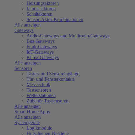
Heizungsaktoren
Jalousieaktoren
Schaltaktoren
Sensor-Aktor-Kombinationen
Alle anzeigen
Gateways
Audio-Gateways und Multiroom-Gateways
Bus-Gateways
Funk-Gateways
IoT-Gateways
Klima-Gateways
Alle anzeigen
Sensoren
Taster- und Sensoreingänge
Tür- und Fensterkontakte
Messtechnik
Tastsensoren
Wetterstationen
Zubehör Tastsensoren
Alle anzeigen
Smart Home Apps
Alle anzeigen
Systemgeräte
Logikmodule
Hutschienen-Netzteile