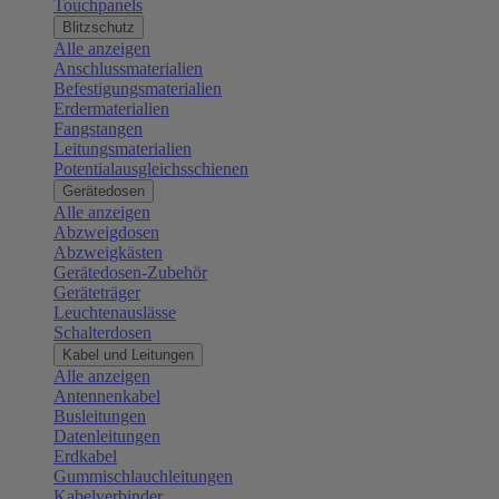
Touchpanels
Blitzschutz
Alle anzeigen
Anschlussmaterialien
Befestigungsmaterialien
Erdermaterialien
Fangstangen
Leitungsmaterialien
Potentialausgleichsschienen
Gerätedosen
Alle anzeigen
Abzweigdosen
Abzweigkästen
Gerätedosen-Zubehör
Geräteträger
Leuchtenauslässe
Schalterdosen
Kabel und Leitungen
Alle anzeigen
Antennenkabel
Busleitungen
Datenleitungen
Erdkabel
Gummischlauchleitungen
Kabelverbinder