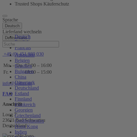
Trusted Shops Käuferschutz
Sprache
Deutsch
Lieferland wechseln
Deutsch
Deutschland
English
Hilfe
Français
+49 (0) 451 989 030
Australien
Belgien
Mo. – Do.
07:00 – 16:00
Brasilien
Bulgarien
Fr.
08:00 – 15:00
China
Dänemark
info@voltus.de
Deutschland
Estland
FAQ
Finnland
Anschrift
Frankreich
Georgien
Loog 7
Griechenland
23611 Bad Schwartau
Großbritannien
Deutschland
Hong Kong
Indien