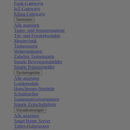
Funk-Gateways
IoT-Gateways
Klima-Gateways
Sensoren
Alle anzeigen
Taster- und Sensoreingänge
Tür- und Fensterkontakte
Messtechnik
Tastsensoren
Wetterstationen
Zubehör Tastsensoren
Smarte Bewegungsmelder
Smarte Präsenzmelder
Systemgeräte
Alle anzeigen
Logikmodule
Hutschienen-Netzteile
Schnittstellen
Spannungsversorgungen
Smarte Zeitschaltuhren
Visualisierungen
Alle anzeigen
Smart Home Server
Tablet-Halterungen