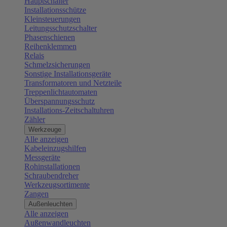
Hauptschalter
Installationsschütze
Kleinsteuerungen
Leitungsschutzschalter
Phasenschienen
Reihenklemmen
Relais
Schmelzsicherungen
Sonstige Installationsgeräte
Transformatoren und Netzteile
Treppenlichtautomaten
Überspannungsschutz
Installations-Zeitschaltuhren
Zähler
Werkzeuge
Alle anzeigen
Kabeleinzugshilfen
Messgeräte
Rohinstallationen
Schraubendreher
Werkzeugsortimente
Zangen
Außenleuchten
Alle anzeigen
Außenwandleuchten