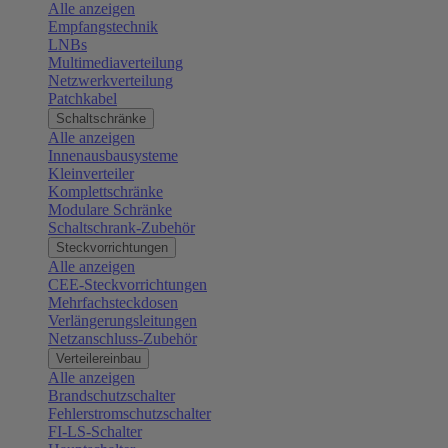
Alle anzeigen
Empfangstechnik
LNBs
Multimediaverteilung
Netzwerkverteilung
Patchkabel
Schaltschränke
Alle anzeigen
Innenausbausysteme
Kleinverteiler
Komplettschränke
Modulare Schränke
Schaltschrank-Zubehör
Steckvorrichtungen
Alle anzeigen
CEE-Steckvorrichtungen
Mehrfachsteckdosen
Verlängerungsleitungen
Netzanschluss-Zubehör
Verteilereinbau
Alle anzeigen
Brandschutzschalter
Fehlerstromschutzschalter
FI-LS-Schalter