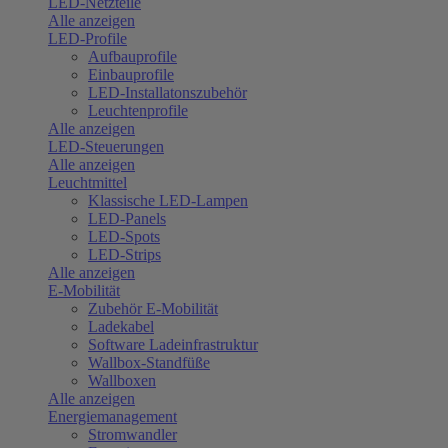
LED-Netzteile
Alle anzeigen
LED-Profile
Aufbauprofile
Einbauprofile
LED-Installatonszubehör
Leuchtenprofile
Alle anzeigen
LED-Steuerungen
Alle anzeigen
Leuchtmittel
Klassische LED-Lampen
LED-Panels
LED-Spots
LED-Strips
Alle anzeigen
E-Mobilität
Zubehör E-Mobilität
Ladekabel
Software Ladeinfrastruktur
Wallbox-Standfüße
Wallboxen
Alle anzeigen
Energiemanagement
Stromwandler