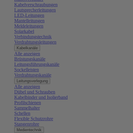
Kabelverschraubungen
Lautsprecherleitungen
LED-Leitungen
Mantelleitungen
Meldeleitungen
Solarkabel
Verbindungstechnik
Verdrahtungsleitungen
Kabelkanäle
Alle anzeigen
Brüstungskanäle
Leitungsführungskanäle
Sockelleisten
Verdrahtungskanäle
Leitungsverlegung
Alle anzeigen
Dübel und Schrauben
Kabelbinder und Isolierband
Profilschienen
Sammelhalter
Schellen
Flexible Schutzrohre
Stangenrohre
Medientechnik