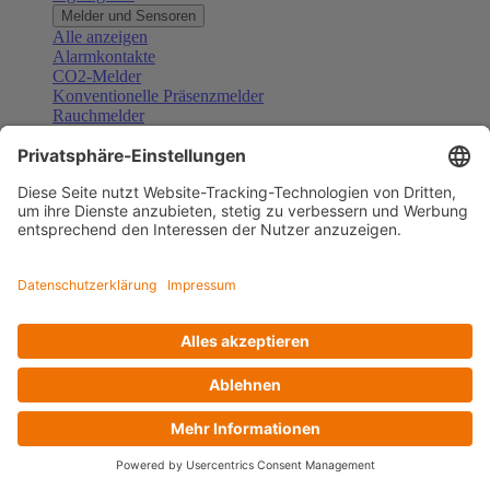
Melder und Sensoren
Alle anzeigen
Alarmkontakte
CO2-Melder
Konventionelle Präsenzmelder
Rauchmelder
Konventionelle Bewegungsmelder
Gefahrenmelder
Zubehör Melder und Sensoren
Türsprechanlagen
Alle anzeigen
Außenstationen
Innenstationen
Klingeltaster und Gongs
Sprechanlagen-Sets
Sprechanlagen-Systemmodule
Zubehör Türkommunikation
Videoüberwachung
Alle anzeigen
Überwachungskameras
Zubehör Videoüberwachung
Zutrittskontrolle
Alle anzeigen
Codetastaturen