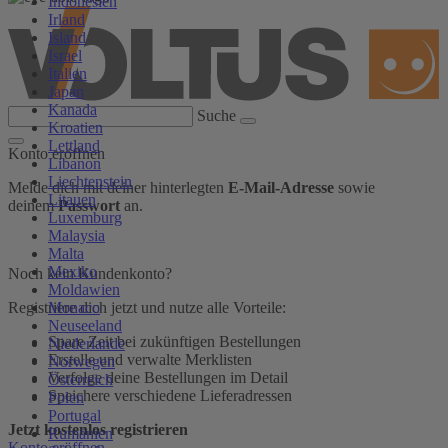
Indonesien
Irland
Island
Israel
Italien
Japan
Kanada
Suche
Kroatien
Lettland
Konto eröffnen
Libanon
Liechtenstein
Melde dich mit deiner hinterlegten
E-Mail-Adresse
sowie
Litauen
deinem
Passwort
an.
Luxemburg
Malaysia
Malta
Mexiko
Noch kein Kundenkonto?
Moldawien
Monaco
Registriere dich jetzt und nutze alle Vorteile:
Neuseeland
Spare Zeit bei zukünftigen Bestellungen
Niederlande
Erstelle und verwalte Merklisten
Norwegen
Verfolge deine Bestellungen im Detail
Österreich
Speichere verschiedene Lieferadressen
Polen
Portugal
Jetzt kostenlos registrieren
Rumänien
Konto eröffnen