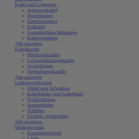
Kabel und Leitungen
Antennenkabel
Busleitungen
Datenleitungen
Erdkabel
Gummischlauchleitungen
Kabelverbinder
Alle anzeigen
Kabelkanäle
Brüstungskanäle
Leitungsführungskanäle
Sockelleisten
Verdrahtungskanäle
Alle anzeigen
Leitungsverlegung
Dübel und Schrauben
Kabelbinder und Isolierband
Profilschienen
Sammelhalter
Schellen
Flexible Schutzrohre
Alle anzeigen
Medientechnik
Empfangstechnik
LNBs