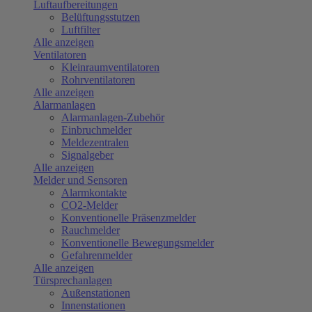
Luftaufbereitungen
Belüftungsstutzen
Luftfilter
Alle anzeigen
Ventilatoren
Kleinraumventilatoren
Rohrventilatoren
Alle anzeigen
Alarmanlagen
Alarmanlagen-Zubehör
Einbruchmelder
Meldezentralen
Signalgeber
Alle anzeigen
Melder und Sensoren
Alarmkontakte
CO2-Melder
Konventionelle Präsenzmelder
Rauchmelder
Konventionelle Bewegungsmelder
Gefahrenmelder
Alle anzeigen
Türsprechanlagen
Außenstationen
Innenstationen