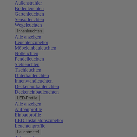
Außenstrahler
Bodenleuchten
Gartenleuchten
Sensorleuchten
Wegeleuchten
Innenleuchten
Alle anzeigen
Leuchtenzubehör
Möbeleinbauleuchten
Notleuchten
Pendelleuchten
Stehleuchten
Tischleuchten
Unterbauleuchten
Innenwandleuchten
Deckenaufbauleuchten
Deckeneinbauleuchten
LED-Profile
Alle anzeigen
Aufbauprofile
Einbauprofile
LED-Installatonszubehör
Leuchtenprofile
Leuchtmittel