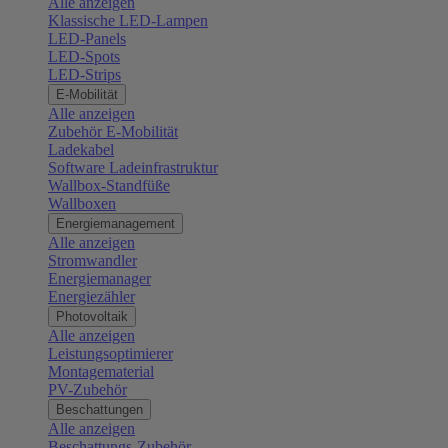
Alle anzeigen
Klassische LED-Lampen
LED-Panels
LED-Spots
LED-Strips
E-Mobilität
Alle anzeigen
Zubehör E-Mobilität
Ladekabel
Software Ladeinfrastruktur
Wallbox-Standfüße
Wallboxen
Energiemanagement
Alle anzeigen
Stromwandler
Energiemanager
Energiezähler
Photovoltaik
Alle anzeigen
Leistungsoptimierer
Montagematerial
PV-Zubehör
Beschattungen
Alle anzeigen
Beschattungs-Zubehör