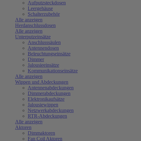
Aufputzsteckdosen
Leergehäuse
Schalterzubehör
Alle anzeigen
Herdanschlussdosen
Alle anzeigen
Unterputzeinsätze
Anschlusssäulen
Antennendosen
Beleuchtungseinsätze
Dimmer
Jalousieeinsätze
Kommunikationseinsätze
Alle anzeigen
Wippen und Abdeckungen
Antennenabdeckungen
Dimmerabdeckungen
Elektronikaufsätze
Jalousiewippen
Netzwerkabdeckungen
RTR-Abdeckungen
Alle anzeigen
Aktoren
Dimmaktoren
Fan Coil Aktoren