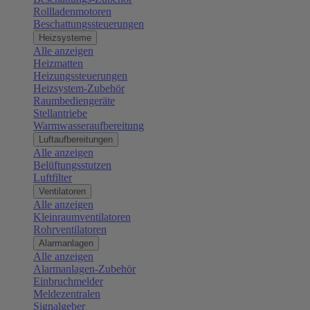
Rollladenmotoren
Beschattungssteuerungen
Heizsysteme
Alle anzeigen
Heizmatten
Heizungssteuerungen
Heizsystem-Zubehör
Raumbediengeräte
Stellantriebe
Warmwasseraufbereitung
Luftaufbereitungen
Alle anzeigen
Belüftungsstutzen
Luftfilter
Ventilatoren
Alle anzeigen
Kleinraumventilatoren
Rohrventilatoren
Alarmanlagen
Alle anzeigen
Alarmanlagen-Zubehör
Einbruchmelder
Meldezentralen
Signalgeber