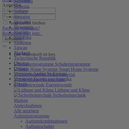
Schweden
Anmelden
Schweiz
Serbien
Singapur
Slowakei
Angemeldet bleiben
Slowenien
Passwort vergessen?
Spanien
Registriere dich jetzt.
Südafrika
Anmelden
Südkorea
Taiwan
Thailand
Der Warenkorb ist leer.
Tschechische Republik
Ukraine
Schalterprogramme
Ungarn
Smart Home Systeme
Vereinigte Arabische Emirate
Elektromaterial
Vereinigte Staaten von Amerika
Beleuchtung
Zypern
Energiewende
Lüftung und Klima
Sicherheitstechnik
Marken
Abdeckrahmen
Alle anzeigen
Aufputzprogramme
Aufputzkombinationen
Aufputzschalter