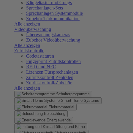
Klingeltaster und Gongs
Sprechanlagen-Sets
Sprechanlagen-Systemmodule
Zubehör Türkommunikation
Alle anzeigen
Videoüberwachung
Überwachungskameras
Zubehör Videoüberwachung
Alle anzeigen
Zutrittskontrolle
Codetastaturen
Fingerprint-Zutrittskontrollen
RFID und NFC
Lizenzen Türsprechanlagen
Zutrittskontroll-Zentralen
Zutrittskontroll-Zubehör
Alle anzeigen
Schalterprogramme
Smart Home Systeme
Elektromaterial
Beleuchtung
Energiewende
Lüftung und Klima