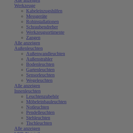
Alle anzeigen
Werkzeuge
Kabeleinzugshilfen
Messgeräte
Rohinstallationen
Schraubendreher
Werkzeugsortimente
Zangen
Alle anzeigen
Außenleuchten
Außenwandleuchten
Außenstrahler
Bodenleuchten
Gartenleuchten
Sensorleuchten
Wegeleuchten
Alle anzeigen
Innenleuchten
Leuchtenzubehör
Möbeleinbauleuchten
Notleuchten
Pendelleuchten
Stehleuchten
Tischleuchten
Alle anzeigen