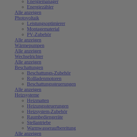
Energiemanager
Energiezähler
Alle anzeigen
Photovoltaik
Leistungsoptimierer
Montagematerial
PV-Zubehör
Alle anzeigen
Wärmepumpen
Alle anzeigen
Wechselrichter
Alle anzeigen
Beschattungen
Beschattungs-Zubehör
Rollladenmotoren
Beschattungssteuerungen
Alle anzeigen
Heizsysteme
Heizmatten
Heizungssteuerungen
Heizsystem-Zubehör
Raumbediengeräte
Stellantriebe
Warmwasseraufbereitung
Alle anzeigen