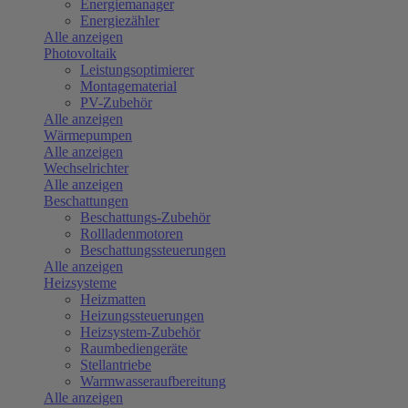
Energiemanager
Energiezähler
Alle anzeigen
Photovoltaik
Leistungsoptimierer
Montagematerial
PV-Zubehör
Alle anzeigen
Wärmepumpen
Alle anzeigen
Wechselrichter
Alle anzeigen
Beschattungen
Beschattungs-Zubehör
Rollladenmotoren
Beschattungssteuerungen
Alle anzeigen
Heizsysteme
Heizmatten
Heizungssteuerungen
Heizsystem-Zubehör
Raumbediengeräte
Stellantriebe
Warmwasseraufbereitung
Alle anzeigen