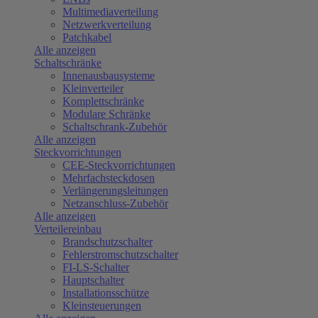
Multimediaverteilung
Netzwerkverteilung
Patchkabel
Alle anzeigen
Schaltschränke
Innenausbausysteme
Kleinverteiler
Komplettschränke
Modulare Schränke
Schaltschrank-Zubehör
Alle anzeigen
Steckvorrichtungen
CEE-Steckvorrichtungen
Mehrfachsteckdosen
Verlängerungsleitungen
Netzanschluss-Zubehör
Alle anzeigen
Verteilereinbau
Brandschutzschalter
Fehlerstromschutzschalter
FI-LS-Schalter
Hauptschalter
Installationsschütze
Kleinsteuerungen