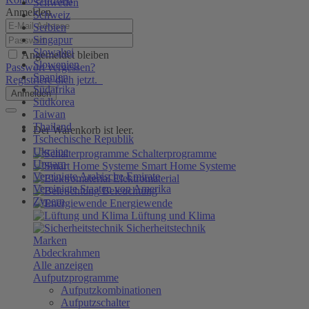
Schweden
Anmelden
Schweiz
Serbien
Singapur
Slowakei
Angemeldet bleiben
Slowenien
Passwort vergessen?
Spanien
Registriere dich jetzt.
Südafrika
Anmelden
Südkorea
Taiwan
Thailand
Der Warenkorb ist leer.
Tschechische Republik
Ukraine
Schalterprogramme
Ungarn
Smart Home Systeme
Vereinigte Arabische Emirate
Elektromaterial
Vereinigte Staaten von Amerika
Beleuchtung
Zypern
Energiewende
Lüftung und Klima
Sicherheitstechnik
Marken
Abdeckrahmen
Alle anzeigen
Aufputzprogramme
Aufputzkombinationen
Aufputzschalter