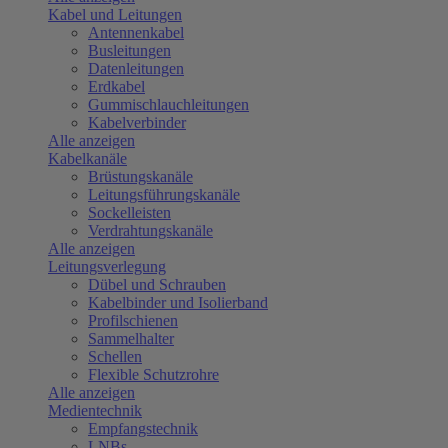
Kabel und Leitungen
Antennenkabel
Busleitungen
Datenleitungen
Erdkabel
Gummischlauchleitungen
Kabelverbinder
Alle anzeigen
Kabelkanäle
Brüstungskanäle
Leitungsführungskanäle
Sockelleisten
Verdrahtungskanäle
Alle anzeigen
Leitungsverlegung
Dübel und Schrauben
Kabelbinder und Isolierband
Profilschienen
Sammelhalter
Schellen
Flexible Schutzrohre
Alle anzeigen
Medientechnik
Empfangstechnik
LNBs