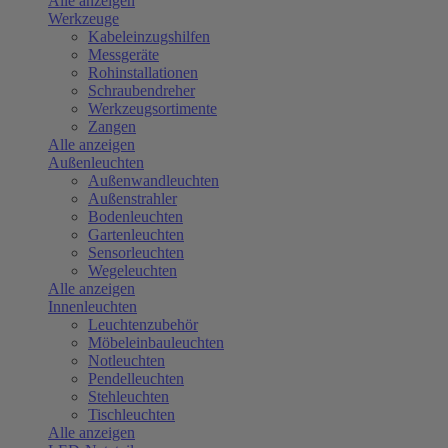
Alle anzeigen
Werkzeuge
Kabeleinzugshilfen
Messgeräte
Rohinstallationen
Schraubendreher
Werkzeugsortimente
Zangen
Alle anzeigen
Außenleuchten
Außenwandleuchten
Außenstrahler
Bodenleuchten
Gartenleuchten
Sensorleuchten
Wegeleuchten
Alle anzeigen
Innenleuchten
Leuchtenzubehör
Möbeleinbauleuchten
Notleuchten
Pendelleuchten
Stehleuchten
Tischleuchten
Alle anzeigen