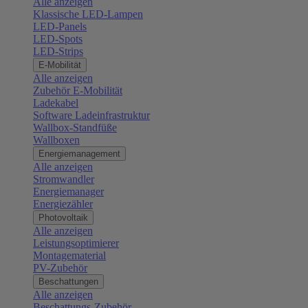
Alle anzeigen
Klassische LED-Lampen
LED-Panels
LED-Spots
LED-Strips
E-Mobilität
Alle anzeigen
Zubehör E-Mobilität
Ladekabel
Software Ladeinfrastruktur
Wallbox-Standfüße
Wallboxen
Energiemanagement
Alle anzeigen
Stromwandler
Energiemanager
Energiezähler
Photovoltaik
Alle anzeigen
Leistungsoptimierer
Montagematerial
PV-Zubehör
Beschattungen
Alle anzeigen
Beschattungs-Zubehör