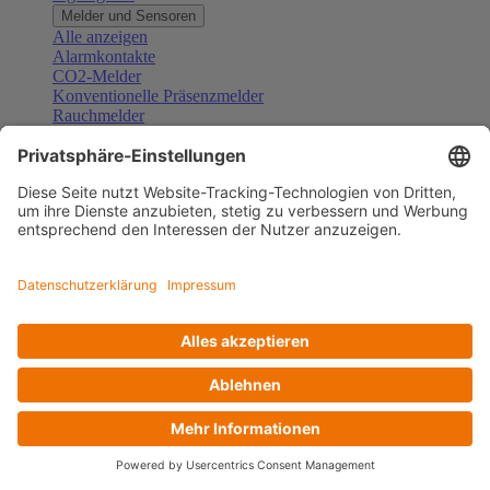
Melder und Sensoren
Alle anzeigen
Alarmkontakte
CO2-Melder
Konventionelle Präsenzmelder
Rauchmelder
Konventionelle Bewegungsmelder
Gefahrenmelder
Zubehör Melder und Sensoren
Türsprechanlagen
Alle anzeigen
Außenstationen
Innenstationen
Klingeltaster und Gongs
Sprechanlagen-Sets
Sprechanlagen-Systemmodule
Zubehör Türkommunikation
Videoüberwachung
Alle anzeigen
Überwachungskameras
Zubehör Videoüberwachung
Zutrittskontrolle
Alle anzeigen
Codetastaturen