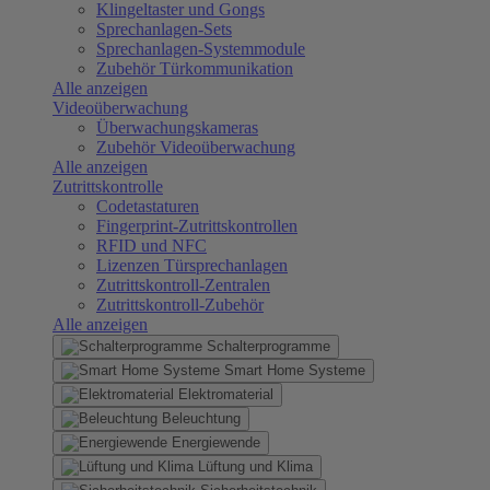
Klingeltaster und Gongs
Sprechanlagen-Sets
Sprechanlagen-Systemmodule
Zubehör Türkommunikation
Alle anzeigen
Videoüberwachung
Überwachungskameras
Zubehör Videoüberwachung
Alle anzeigen
Zutrittskontrolle
Codetastaturen
Fingerprint-Zutrittskontrollen
RFID und NFC
Lizenzen Türsprechanlagen
Zutrittskontroll-Zentralen
Zutrittskontroll-Zubehör
Alle anzeigen
Schalterprogramme
Smart Home Systeme
Elektromaterial
Beleuchtung
Energiewende
Lüftung und Klima