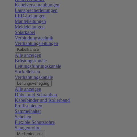
Kabelverschraubungen
Lautsprecherleitungen
LED-Leitungen
Mantelleitungen
Meldeleitungen
Solarkabel
Verbindungstechnik
Verdrahtungsleitungen
Kabelkanäle
Alle anzeigen
Brüstungskanäle
Leitungsführungskanäle
Sockelleisten
Verdrahtungskanäle
Leitungsverlegung
Alle anzeigen
Dübel und Schrauben
Kabelbinder und Isolierband
Profilschienen
Sammelhalter
Schellen
Flexible Schutzrohre
Stangenrohre
Medientechnik