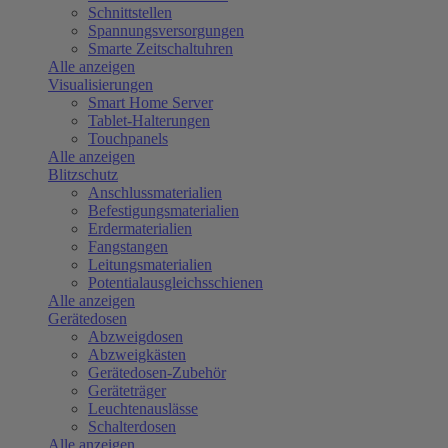
Schnittstellen
Spannungsversorgungen
Smarte Zeitschaltuhren
Alle anzeigen
Visualisierungen
Smart Home Server
Tablet-Halterungen
Touchpanels
Alle anzeigen
Blitzschutz
Anschlussmaterialien
Befestigungsmaterialien
Erdermaterialien
Fangstangen
Leitungsmaterialien
Potentialausgleichsschienen
Alle anzeigen
Gerätedosen
Abzweigdosen
Abzweigkästen
Gerätedosen-Zubehör
Geräteträger
Leuchtenauslässe
Schalterdosen
Alle anzeigen