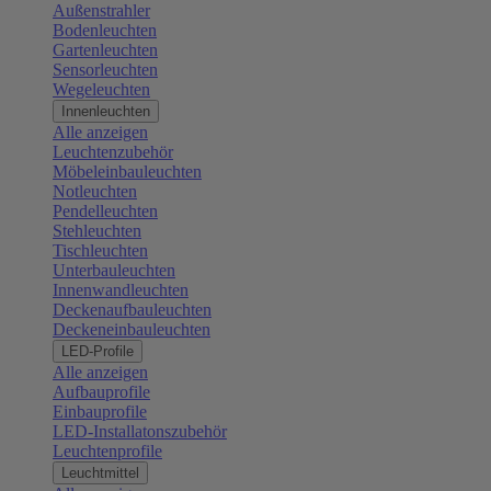
Außenstrahler
Bodenleuchten
Gartenleuchten
Sensorleuchten
Wegeleuchten
Innenleuchten
Alle anzeigen
Leuchtenzubehör
Möbeleinbauleuchten
Notleuchten
Pendelleuchten
Stehleuchten
Tischleuchten
Unterbauleuchten
Innenwandleuchten
Deckenaufbauleuchten
Deckeneinbauleuchten
LED-Profile
Alle anzeigen
Aufbauprofile
Einbauprofile
LED-Installatonszubehör
Leuchtenprofile
Leuchtmittel