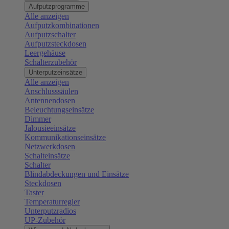
Aufputzprogramme
Alle anzeigen
Aufputzkombinationen
Aufputzschalter
Aufputzsteckdosen
Leergehäuse
Schalterzubehör
Unterputzeinsätze
Alle anzeigen
Anschlusssäulen
Antennendosen
Beleuchtungseinsätze
Dimmer
Jalousieeinsätze
Kommunikationseinsätze
Netzwerkdosen
Schalteinsätze
Schalter
Blindabdeckungen und Einsätze
Steckdosen
Taster
Temperaturregler
Unterputzradios
UP-Zubehör