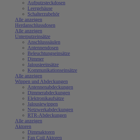
Aufputzsteckdosen
Leergehäuse
Schalterzubehör
Alle anzeigen
Herdanschlussdosen
Alle anzeigen
Unterputzeinsätze
Anschlusssäulen
Antennendosen
Beleuchtungseinsätze
Dimmer
Jalousieeinsätze
Kommunikationseinsätze
Alle anzeigen
Wippen und Abdeckungen
Antennenabdeckungen
Dimmerabdeckungen
Elektronikaufsätze
Jalousiewippen
Netzwerkabdeckungen
RTR-Abdeckungen
Alle anzeigen
Aktoren
Dimmaktoren
Fan Coil Aktoren