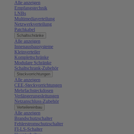
Alle anzeigen
Empfangstechnik
LNBs
Multimediaverteilung
Netzwerkverteilung
Patchkabel
Schaltschränke
Alle anzeigen
Innenausbausysteme
Kleinverteiler
Komplettschränke
Modulare Schränke
Schaltschrank-Zubehör
Steckvorrichtungen
Alle anzeigen
CEE-Steckvorrichtungen
Mehrfachsteckdosen
Verlängerungsleitungen
Netzanschluss-Zubehör
Verteilereinbau
Alle anzeigen
Brandschutzschalter
Fehlerstromschutzschalter
FI-LS-Schalter