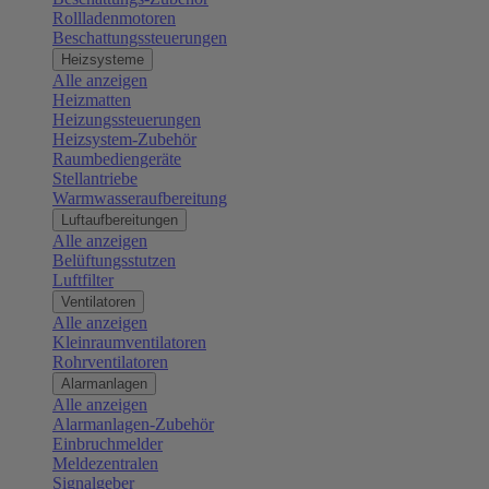
Rollladenmotoren
Beschattungssteuerungen
Heizsysteme
Alle anzeigen
Heizmatten
Heizungssteuerungen
Heizsystem-Zubehör
Raumbediengeräte
Stellantriebe
Warmwasseraufbereitung
Luftaufbereitungen
Alle anzeigen
Belüftungsstutzen
Luftfilter
Ventilatoren
Alle anzeigen
Kleinraumventilatoren
Rohrventilatoren
Alarmanlagen
Alle anzeigen
Alarmanlagen-Zubehör
Einbruchmelder
Meldezentralen
Signalgeber