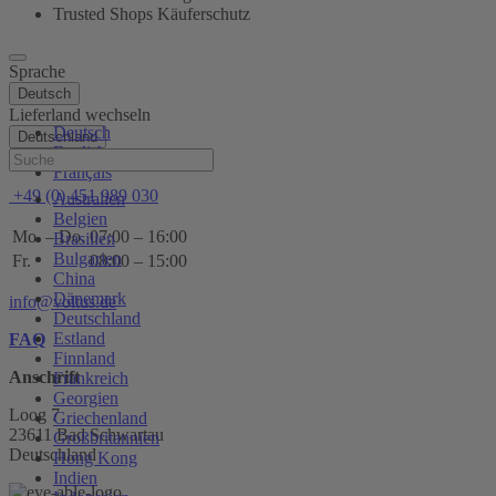
Trusted Shops Käuferschutz
Sprache
Deutsch
Lieferland wechseln
Deutsch
Deutschland
English
Hilfe
Français
+49 (0) 451 989 030
Australien
Belgien
Mo. – Do.
07:00 – 16:00
Brasilien
Bulgarien
Fr.
08:00 – 15:00
China
Dänemark
info@voltus.de
Deutschland
Estland
FAQ
Finnland
Anschrift
Frankreich
Georgien
Loog 7
Griechenland
23611 Bad Schwartau
Großbritannien
Deutschland
Hong Kong
Indien