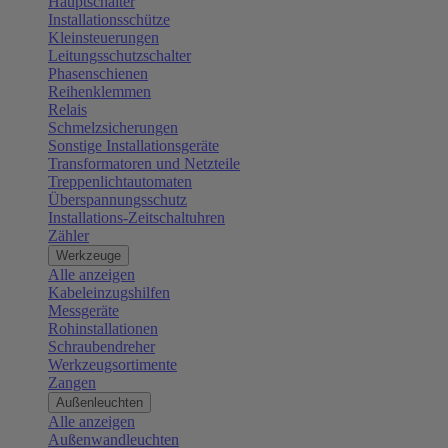
Hauptschalter
Installationsschütze
Kleinsteuerungen
Leitungsschutzschalter
Phasenschienen
Reihenklemmen
Relais
Schmelzsicherungen
Sonstige Installationsgeräte
Transformatoren und Netzteile
Treppenlichtautomaten
Überspannungsschutz
Installations-Zeitschaltuhren
Zähler
Werkzeuge
Alle anzeigen
Kabeleinzugshilfen
Messgeräte
Rohinstallationen
Schraubendreher
Werkzeugsortimente
Zangen
Außenleuchten
Alle anzeigen
Außenwandleuchten