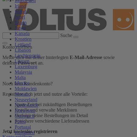
Indonesien
Irland
Island
Israel
Italien
Japan
Kanada
Suche
Kroatien
Lettland
Konto eröffnen
Libanon
Liechtenstein
Melde dich mit deiner hinterlegten
E-Mail-Adresse
sowie
Litauen
deinem
Passwort
an.
Luxemburg
Malaysia
Malta
Mexiko
Noch kein Kundenkonto?
Moldawien
Monaco
Registriere dich jetzt und nutze alle Vorteile:
Neuseeland
Spare Zeit bei zukünftigen Bestellungen
Niederlande
Erstelle und verwalte Merklisten
Norwegen
Verfolge deine Bestellungen im Detail
Österreich
Speichere verschiedene Lieferadressen
Polen
Portugal
Jetzt kostenlos registrieren
Rumänien
Konto eröffnen