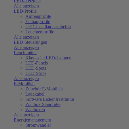
LED-Netzteile
Alle anzeigen
LED-Profile
Aufbauprofile
Einbauprofile
LED-Installatonszubehör
Leuchtenprofile
Alle anzeigen
LED-Steuerungen
Alle anzeigen
Leuchtmittel
Klassische LED-Lampen
LED-Panels
LED-Spots
LED-Strips
Alle anzeigen
E-Mobilität
Zubehör E-Mobilität
Ladekabel
Software Ladeinfrastruktur
Wallbox-Standfüße
Wallboxen
Alle anzeigen
Energiemanagement
Stromwandler