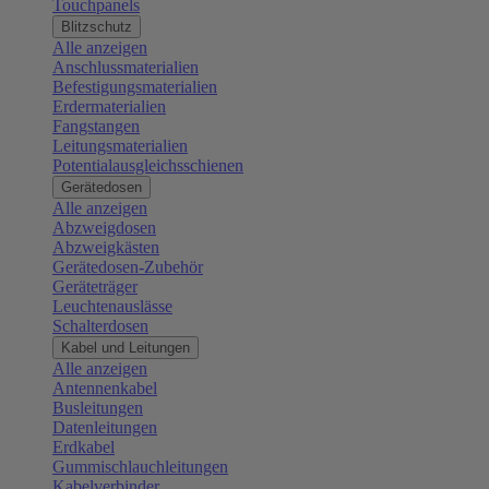
Touchpanels
Blitzschutz
Alle anzeigen
Anschlussmaterialien
Befestigungsmaterialien
Erdermaterialien
Fangstangen
Leitungsmaterialien
Potentialausgleichsschienen
Gerätedosen
Alle anzeigen
Abzweigdosen
Abzweigkästen
Gerätedosen-Zubehör
Geräteträger
Leuchtenauslässe
Schalterdosen
Kabel und Leitungen
Alle anzeigen
Antennenkabel
Busleitungen
Datenleitungen
Erdkabel
Gummischlauchleitungen
Kabelverbinder