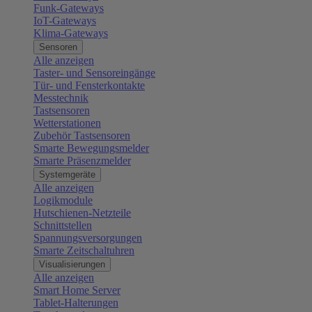
Funk-Gateways
IoT-Gateways
Klima-Gateways
Sensoren
Alle anzeigen
Taster- und Sensoreingänge
Tür- und Fensterkontakte
Messtechnik
Tastsensoren
Wetterstationen
Zubehör Tastsensoren
Smarte Bewegungsmelder
Smarte Präsenzmelder
Systemgeräte
Alle anzeigen
Logikmodule
Hutschienen-Netzteile
Schnittstellen
Spannungsversorgungen
Smarte Zeitschaltuhren
Visualisierungen
Alle anzeigen
Smart Home Server
Tablet-Halterungen