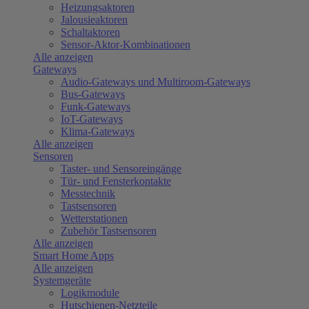
Heizungsaktoren
Jalousieaktoren
Schaltaktoren
Sensor-Aktor-Kombinationen
Alle anzeigen
Gateways
Audio-Gateways und Multiroom-Gateways
Bus-Gateways
Funk-Gateways
IoT-Gateways
Klima-Gateways
Alle anzeigen
Sensoren
Taster- und Sensoreingänge
Tür- und Fensterkontakte
Messtechnik
Tastsensoren
Wetterstationen
Zubehör Tastsensoren
Alle anzeigen
Smart Home Apps
Alle anzeigen
Systemgeräte
Logikmodule
Hutschienen-Netzteile