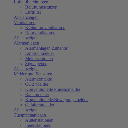
Luftaufbereitungen
Belüftungsstutzen
Luftfilter
Alle anzeigen
Ventilatoren
Kleinraumventilatoren
Rohrventilatoren
Alle anzeigen
Alarmanlagen
Alarmanlagen-Zubehör
Einbruchmelder
Meldezentralen
Signalgeber
Alle anzeigen
Melder und Sensoren
Alarmkontakte
CO2-Melder
Konventionelle Präsenzmelder
Rauchmelder
Konventionelle Bewegungsmelder
Gefahrenmelder
Alle anzeigen
Türsprechanlagen
Außenstationen
Innenstationen