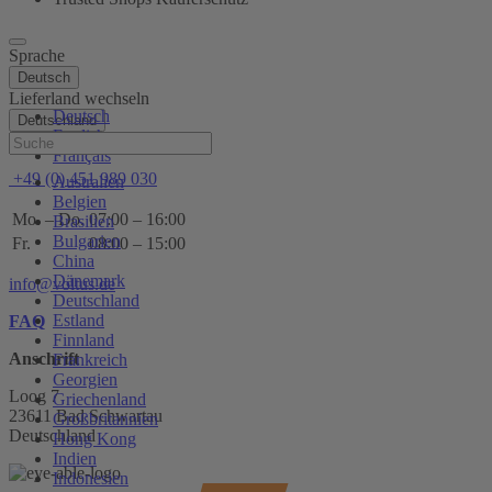
Sprache
Deutsch
Lieferland wechseln
Deutsch
Deutschland
English
Hilfe
Français
+49 (0) 451 989 030
Australien
Belgien
Mo. – Do.
07:00 – 16:00
Brasilien
Bulgarien
Fr.
08:00 – 15:00
China
Dänemark
info@voltus.de
Deutschland
Estland
FAQ
Finnland
Anschrift
Frankreich
Georgien
Loog 7
Griechenland
23611 Bad Schwartau
Großbritannien
Deutschland
Hong Kong
Indien
Indonesien