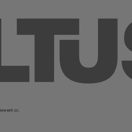
sswort
an.